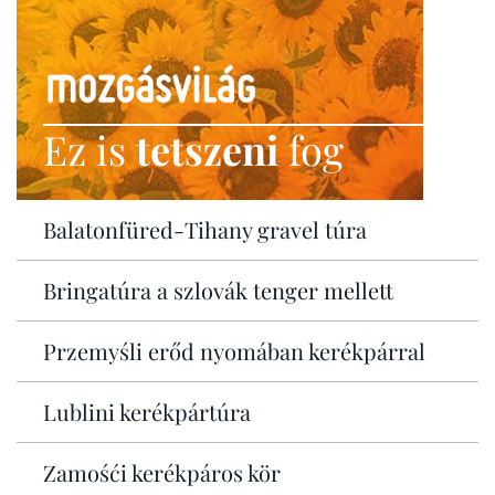
Ez is
tetszeni
fog
Balatonfüred-Tihany gravel túra
Bringatúra a szlovák tenger mellett
Przemyśli erőd nyomában kerékpárral
Lublini kerékpártúra
Zamośći kerékpáros kör