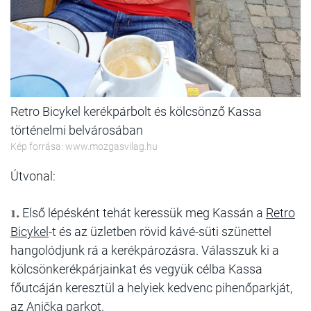
Retro Bicykel kerékpárbolt és kölcsönző Kassa
történelmi belvárosában
Kép forrása: www.mozgasvilag.hu
Útvonal:
1.
Első lépésként tehát keressük meg Kassán a
Retro
Bicykel
-t és az üzletben rövid kávé-süti szünettel
hangolódjunk rá a kerékpározásra. Válasszuk ki a
kölcsönkerékpárjainkat és vegyük célba Kassa
főutcáján keresztül a helyiek kedvenc pihenőparkját,
az Anička parkot.