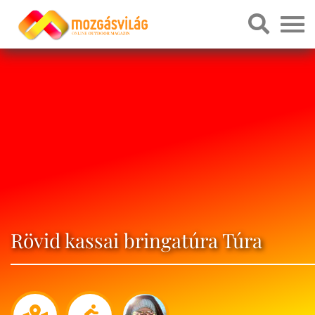
Rövid kassai bringatúra Túra