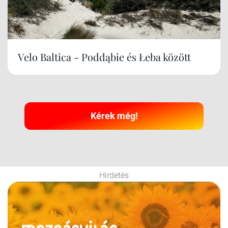
Velo Baltica - Poddąbie és Łeba között
Kérek még!
Hirdetés