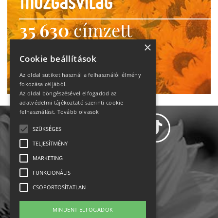
35 630
címzett
heti motiváció
×
Cookie beállítások
Ne maradj le!
Az oldal sütiket használ a felhasználói élmény
fokozása céljából.
Az oldal böngészésével elfogadod az
adatvédelmi tájékoztató szerinti cookie
felhasználást.
Tovább olvasok
SZÜKSÉGES
TELJESÍTMÉNY
MARKETING
Adatvédelem
FUNKCIONÁLIS
CSOPORTOSÍTATLAN
Állásajánlatok
MINDENT ELFOGADOK
Impresszum-kapcsolat