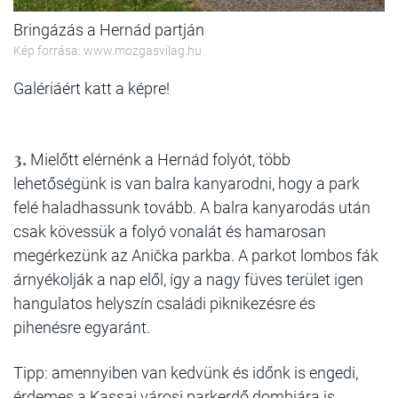
Bringázás a Hernád partján
Kép forrása: www.mozgasvilag.hu
Galériáért katt a képre!
3.
Mielőtt elérnénk a Hernád folyót, több
lehetőségünk is van balra kanyarodni, hogy a park
felé haladhassunk tovább. A balra kanyarodás után
csak kövessük a folyó vonalát és hamarosan
megérkezünk az
Anička parkba. A parkot lombos fák
árnyékolják a nap elől, így a nagy füves terület igen
hangulatos helyszín családi piknikezésre és
pihenésre egyaránt.
Tipp:
amennyiben van kedvünk és időnk is engedi,
érdemes a Kassai városi parkerdő dombjára is