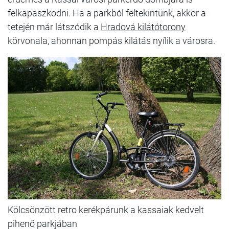
felkapaszkodni. Ha a parkból feltekintünk, akkor a
tetején már látszódik a
Hradová kilátótorony
körvonala, ahonnan pompás kilátás nyílik a városra.
Kölcsönzött retro kerékpárunk a kassaiak kedvelt
pihenő parkjában