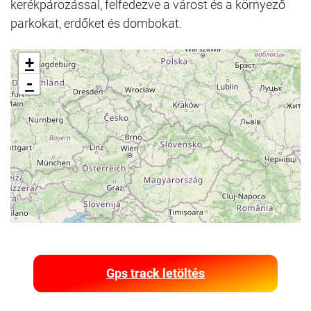
kerékpározással, felfedezve a várost és a környező
parkokat, erdőket és dombokat.
+
-
Gps track letöltés