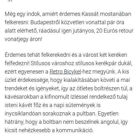
Még egy indok, amiért érdemes Kassát mostanában
felkeresni: Budapestről közvetlen vonattal pár óra
alatt elérhető, ráadásul igen jutányos, 20 Eurós retour
vonatjegy áron!
Érdemes tehát felkerekedni és a várost két keréken
felfedezni! Stílusos városhoz stílusos kerékpár dukál,
ezért egyenesen a
Retro Bicykel
-hez megyünk. A kis
üzlet érdekessége, hogy kialakításában követi a mai
trendeket és igényeket, így az ötletes boltrészen túl, a
kávésarokban a kifinomult ízléssel rendelkező tulaj
isteni kávét főz és a napi sütemények is
ínycsiklandóan sorakoznak a pultban. Egyetlen
hátrány, hogy a boltban nem beszélnek angolul, így
kicsit nehézkesebb a kommunikáció.