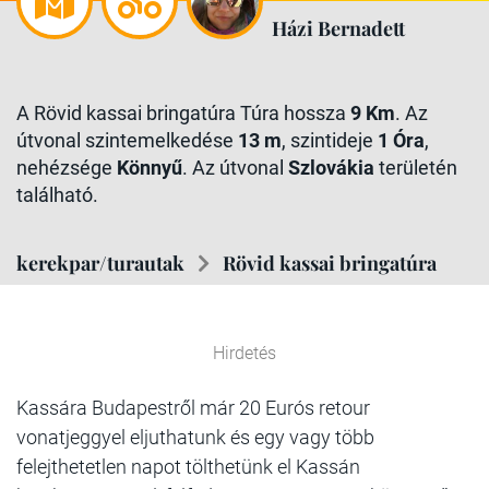
Házi Bernadett
A Rövid kassai bringatúra Túra hossza
9 Km
. Az
útvonal szintemelkedése
13 m
, szintideje
1 Óra
,
nehézsége
Könnyű
. Az útvonal
Szlovákia
területén
található.
kerekpar/turautak
Rövid kassai bringatúra
Hirdetés
Kassára Budapestről már 20 Eurós retour
vonatjeggyel eljuthatunk és egy vagy több
felejthetetlen napot tölthetünk el Kassán