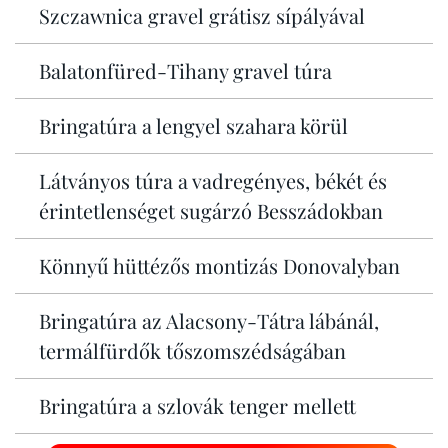
Szczawnica gravel grátisz sípályával
Balatonfüred-Tihany gravel túra
Bringatúra a lengyel szahara körül
Látványos túra a vadregényes, békét és
érintetlenséget sugárzó Besszádokban
Könnyű hüttézős montizás Donovalyban
Bringatúra az Alacsony-Tátra lábánál,
termálfürdők tőszomszédságában
Bringatúra a szlovák tenger mellett