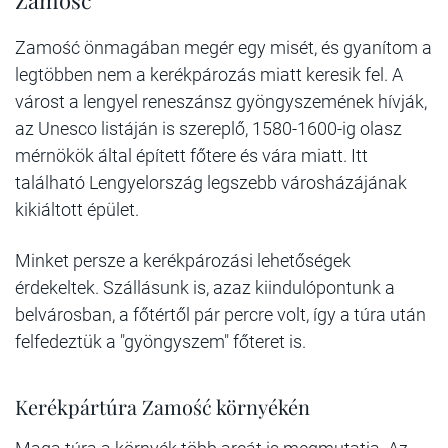
Zamość
Zamość önmagában megér egy misét, és gyanítom a
legtöbben nem a kerékpározás miatt keresik fel. A
várost a lengyel reneszánsz gyöngyszemének hívják,
az Unesco listáján is szereplő, 1580-1600-ig olasz
mérnökök által épített főtere és vára miatt. Itt
található Lengyelország legszebb városházájának
kikiáltott épület.
Minket persze a kerékpározási lehetőségek
érdekeltek. Szállásunk is, azaz kiindulópontunk a
belvárosban, a főtértől pár percre volt, így a túra után
felfedeztük a "gyöngyszem" főteret is.
Kerékpártúra Zamość környékén