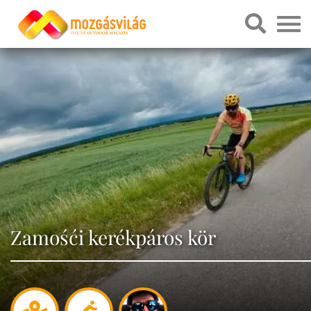
Zamośći kerékpáros kör