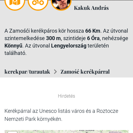
Kakuk András
A Zamośći kerékpáros kör hossza
66 Km
. Az útvonal
szintemelkedése
300 m
, szintideje
6 Óra
, nehézsége
Könnyű
. Az útvonal
Lengyelország
területén
található.
kerekpar/turautak
Zamość kerékpárral
Hirdetés
Kerékpárral az Unesco listás város és a Roztocze
Nemzeti Park környékén.