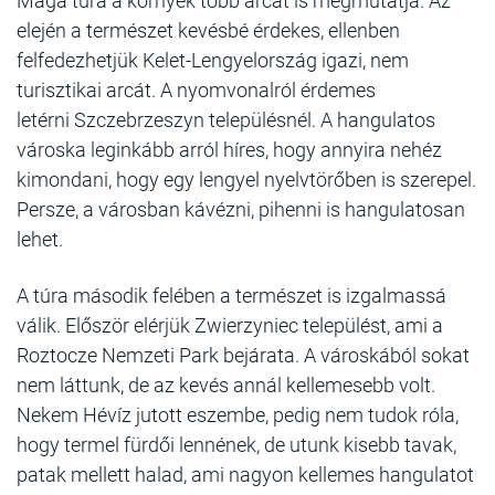
Maga túra a környék több arcát is megmutatja. Az
elején a természet kevésbé érdekes, ellenben
felfedezhetjük Kelet-Lengyelország igazi, nem
turisztikai arcát. A nyomvonalról érdemes
letérni Szczebrzeszyn településnél. A hangulatos
városka leginkább arról híres, hogy annyira nehéz
kimondani, hogy egy lengyel nyelvtörőben is szerepel.
Persze, a városban kávézni, pihenni is hangulatosan
lehet.
A túra második felében a természet is izgalmassá
válik. Először elérjük Zwierzyniec települést, ami a
Roztocze Nemzeti Park bejárata. A városkából sokat
nem láttunk, de az kevés annál kellemesebb volt.
Nekem Hévíz jutott eszembe, pedig nem tudok róla,
hogy termel fürdői lennének, de utunk kisebb tavak,
patak mellett halad, ami nagyon kellemes hangulatot