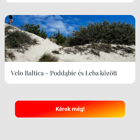
Velo Baltica - Poddąbie és Łeba között
Kérek még!