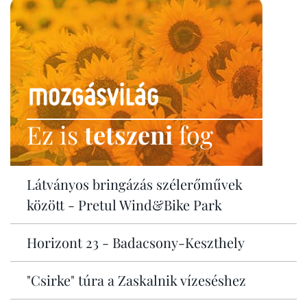
Ez is
tetszeni
fog
Látványos bringázás szélerőművek
között - Pretul Wind&Bike Park
Horizont 23 - Badacsony-Keszthely
"Csirke" túra a Zaskalnik vízeséshez