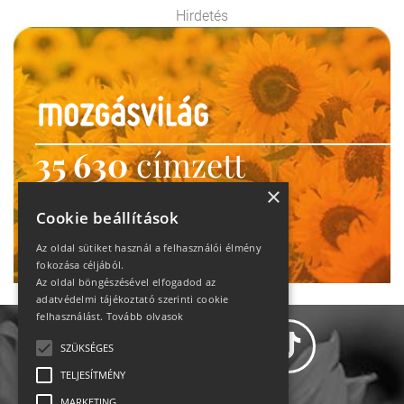
Hirdetés
35 630
címzett
heti motiváció
×
Cookie beállítások
Ne maradj le!
Az oldal sütiket használ a felhasználói élmény
fokozása céljából.
Az oldal böngészésével elfogadod az
adatvédelmi tájékoztató szerinti cookie
felhasználást.
Tovább olvasok
SZÜKSÉGES
TELJESÍTMÉNY
MARKETING