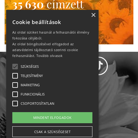
35 630
címzett
heti motiváció
×
Cookie beállítások
Ne maradj le!
Az oldal sütiket használ a felhasználói élmény
fokozása céljából.
Az oldal böngészésével elfogadod az
adatvédelmi tájékoztató szerinti cookie
felhasználást.
Tovább olvasok
SZÜKSÉGES
TELJESÍTMÉNY
MARKETING
Adatvédelem
FUNKCIONÁLIS
CSOPORTOSÍTATLAN
Állásajánlatok
MINDENT ELFOGADOK
Impresszum-kapcsolat
CSAK A SZÜKSÉGESET
Jogi nyilatkozat