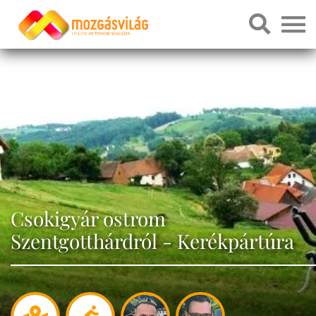
Csokigyár ostrom
Szentgotthárdról - Kerékpártúra