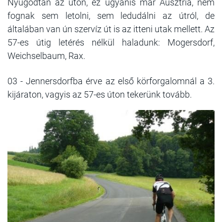
Nyugodtan az úton, ez ugyanis már Ausztria, nem
fognak sem letolni, sem ledudálni az útról, de
általában van ún szervíz út is az itteni utak mellett. Az
57-es útig letérés nélkül haladunk: Mogersdorf,
Weichselbaum, Rax.
03 - Jennersdorfba érve az első körforgalomnál a 3.
kijáraton, vagyis az 57-es úton tekerünk tovább.