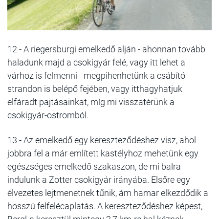
12 - A riegersburgi emelkedő alján - ahonnan tovább
haladunk majd a csokigyár felé, vagy itt lehet a
várhoz is felmenni - megpihenhetünk a csábító
strandon is belépő fejében, vagy itthagyhatjuk
elfáradt pajtásainkat, míg mi visszatérünk a
csokigyár-ostromból.
13 - Az emelkedő egy kereszteződéshez visz, ahol
jobbra fel a már említett kastélyhoz mehetünk egy
egészséges emelkedő szakaszon, de mi balra
indulunk a Zotter csokigyár irányába. Elsőre egy
élvezetes lejtmenetnek tűnik, ám hamar elkezdődik a
hosszú felfelécaplatás. A kereszteződéshez képest,