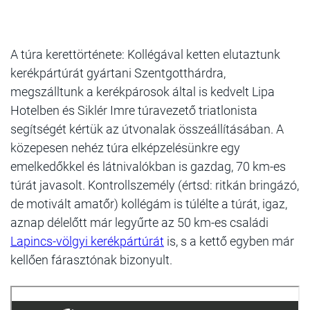
A túra kerettörténete: Kollégával ketten elutaztunk
kerékpártúrát gyártani Szentgotthárdra,
megszálltunk a kerékpárosok által is kedvelt Lipa
Hotelben és Siklér Imre túravezető triatlonista
segítségét kértük az útvonalak összeállításában. A
közepesen nehéz túra elképzelésünkre egy
emelkedőkkel és látnivalókban is gazdag, 70 km-es
túrát javasolt. Kontrollszemély (értsd: ritkán bringázó,
de motivált amatőr) kollégám is túlélte a túrát, igaz,
aznap délelőtt már legyűrte az 50 km-es családi
Lapincs-völgyi kerékpártúrát
is, s a kettő egyben már
kellően fárasztónak bizonyult.