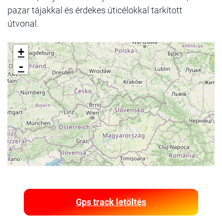
pazar tájakkal és érdekes úticélokkal tarkított
útvonal.
+
-
Gps track letöltés