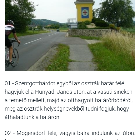
01 - Szentgotthárdot egyből az osztrák határ felé
hagyjuk el a Hunyadi János úton, át a vasúti síneken
a temető mellett, majd az otthagyott határőrbódéról,
meg az osztrák helységnevekből tudni fogjuk, hogy
áthaladtunk a határon.
02 - Mogersdorf felé, vagyis balra indulunk az úton.