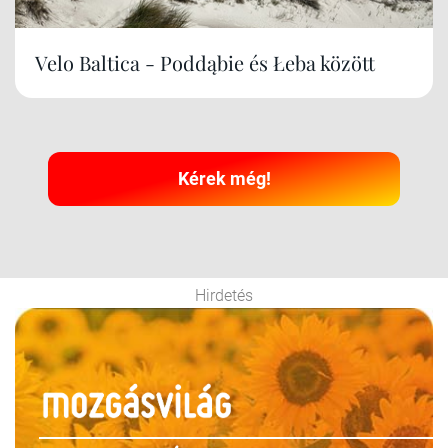
Velo Baltica - Poddąbie és Łeba között
Kérek még!
Hirdetés