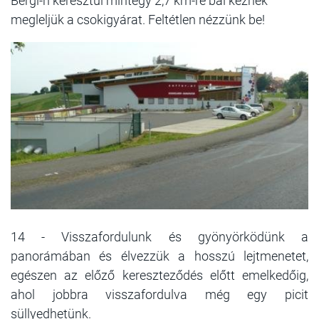
Bergl-n keresztül mintegy 2,7 km-re bal kéznek
megleljük a csokigyárat. Feltétlen nézzünk be!
14 - Visszafordulunk és gyönyörködünk a
panorámában és élvezzük a hosszú lejtmenetet,
egészen az előző kereszteződés előtt emelkedőig,
ahol jobbra visszafordulva még egy picit
süllyedhetünk.