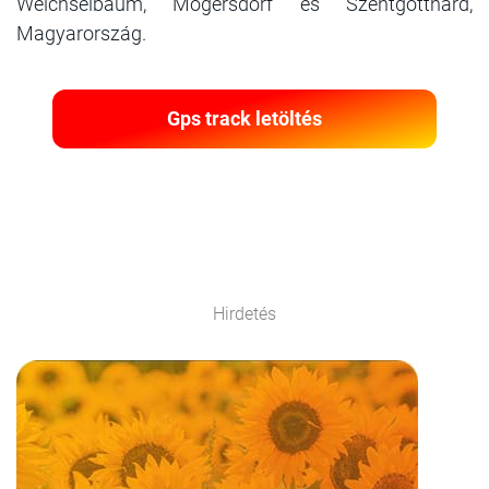
Weichselbaum, Mogersdorf és Szentgotthárd,
Magyarország.
Gps track letöltés
Hirdetés