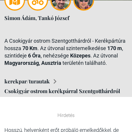
Simon Ádám, Tankó József
A Csokigyár ostrom Szentgotthárdról - Kerékpártúra
hossza
70 Km
. Az útvonal szintemelkedése
170 m
,
szintideje
6 Óra
, nehézsége
Közepes
. Az útvonal
Magyarország, Ausztria
területén található.
kerekpar/turautak
Csokigyár ostrom kerékpárral Szentgotthárdról
Hirdetés
Hosszú, helyenként erőt próbáló emelkedőkkel, de