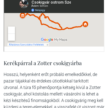
Kerékpárral a Zotter csokigyárba
Hosszú, helyenként erőt próbáló emelkedőkkel, de
pazar tájakkal és érdekes úticélokkal tarkított
útvonal. A túra fő pihenőpontja kétség kívül a Zotter
csokigyár, ahol kóstolás mellett vásárolni is lehet a
kézi készítésű finomságokból. A csokigyárig meg kell
küzdeni a terep-elemekkel, a visszafelé út viszont már