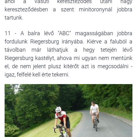
ahol a vasúti kereszteződés utáni nagy
kereszteződésben a szent minitoronynál jobbra
tartunk.
11 - A balra lévő "ABC" magasságában jobbra
fordulunk Riegersburg irányába. Kiérve a faluból a
távolban már láthatjuk a hegy tetején lévő
Riegersburg kastélyt, ahova mi ugyan nem mentünk
el, de nem jelent plusz kitérőt azt is megcsodálni -
igaz, felfelé kell érte tekerni.