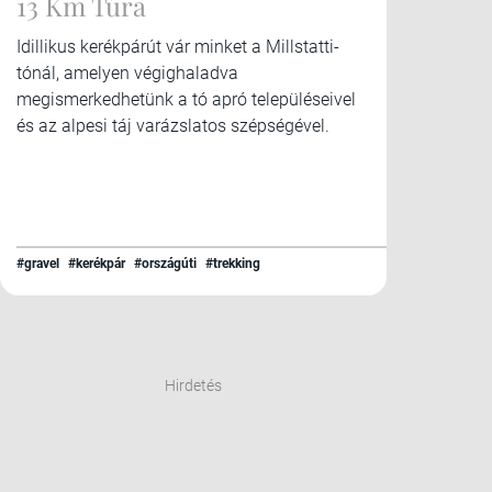
13 Km Túra
Idillikus kerékpárút vár minket a Millstatti-
tónál, amelyen végighaladva
megismerkedhetünk a tó apró településeivel
és az alpesi táj varázslatos szépségével.
#gravel
#kerékpár
#országúti
#trekking
Hirdetés