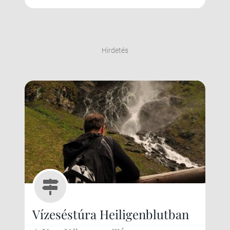
Hirdetés
Vízeséstúra Heiligenblutban