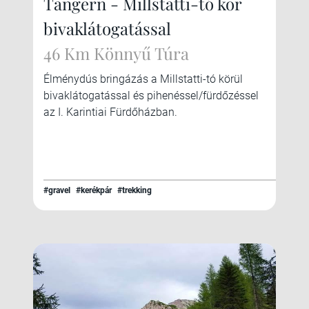
Tangern - Millstatti-tó kör
bivaklátogatással
46 Km Könnyű Túra
Élménydús bringázás a Millstatti-tó körül
bivaklátogatással és pihenéssel/fürdőzéssel
az I. Karintiai Fürdőházban.
#gravel
#kerékpár
#trekking