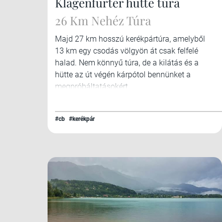
Klagenfurter hütte túra
26 Km Nehéz Túra
Majd 27 km hosszú kerékpártúra, amelyből
13 km egy csodás völgyön át csak felfelé
halad. Nem könnyű túra, de a kilátás és a
hütte az út végén kárpótol bennünket a
megpróbáltatásokért.
#cb
#kerékpár