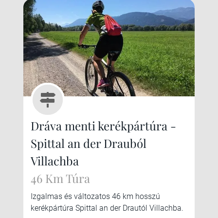
Dráva menti kerékpártúra -
Spittal an der Drauból
Villachba
46 Km Túra
Izgalmas és változatos 46 km hosszú
kerékpártúra Spittal an der Drautól Villachba.