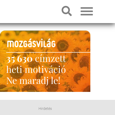
35 630
címzett
heti motiváció
Ne maradj le!
Hirdetés