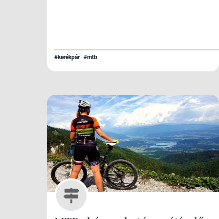
#kerékpár
#mtb