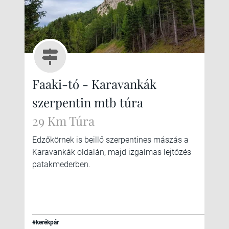
Faaki-tó - Karavankák
szerpentin mtb túra
29 Km Túra
Edzőkörnek is beillő szerpentines mászás a
Karavankák oldalán, majd izgalmas lejtőzés
patakmederben.
#kerékpár