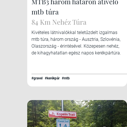
MTB3 három határon átívelő
mtb túra
84 Km Nehéz Túra
Kivételes látnivalókkal teletűzdelt izgalmas
mtb túra, három ország - Ausztria, Szlovénia,
Olaszország - érintésével. Közepesen nehéz,
de kihagyhatatlan egész napos kerékpártúra.
#gravel
#kerékpár
#mtb