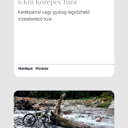
6 Km Közepes Túra
Kerékpárral vagy gyalog legyőzhető
vízesésnéző túra
#kerékpár
#túrázás