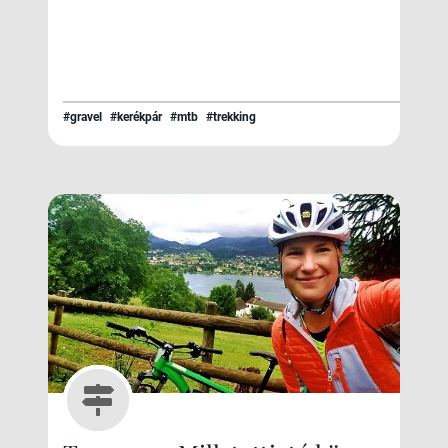
#gravel
#kerékpár
#mtb
#trekking