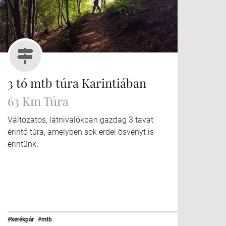
3 tó mtb túra Karintiában
63 Km Túra
Változatos, látnivalókban gazdag 3 tavat
érintő túra, amelyben sok erdei ösvényt is
érintünk.
#kerékpár
#mtb