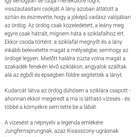
így sehogyan se tudja menekülőre fogni,
visszautasítani csókját.A lány azoban átlátott a
szitán és észrevette, hogy a jóképű vadász valójában
az ördög. Az ördög csak közeledetett, a leány meg
egyre csak hátrált, mígnem háta a sziklafalhoz ért.
Ekkor csoda történt: a sziklafal megnyílt és a lány
inkább belevetette magát a mélységbe, semhogy az
ördögé legyen. Mielőtt halálra zúzta volna magát a
szakadék fenekén lévő sziklákon, angyalok szálltak
alá az égből és épségben földre segítették a lányt.
Kudarcát látva az ördög dühösen a sziklára csapott -
ahonnan ekkor megeredt a ma is látható vízesés - és
többé a környékre sem tette be a lábát.
A vízesést a népnyelv a legenda emlékére
Jungfernsprungnak, azaz Kisasszony-ugrásnak