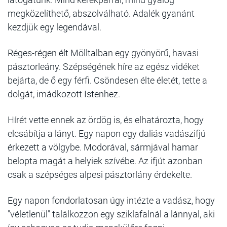
megközelíthető, abszolválható. Adalék gyanánt
kezdjük egy legendával.
Réges-régen élt Mölltalban egy gyönyörű, havasi
pásztorleány. Szépségének híre az egész vidéket
bejárta, de ő egy férfi. Csöndesen élte életét, tette a
dolgát, imádkozott Istenhez.
Hírét vette ennek az ördög is, és elhatározta, hogy
elcsábítja a lányt. Egy napon egy daliás vadászifjú
érkezett a völgybe. Modorával, sármjával hamar
belopta magát a helyiek szívébe. Az ifjút azonban
csak a szépséges alpesi pásztorlány érdekelte.
Egy napon fondorlatosan úgy intézte a vadász, hogy
"véletlenül" találkozzon egy sziklafalnál a lánnyal, aki