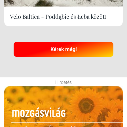
Velo Baltica - Poddąbie és Łeba között
Kérek még!
Hirdetés