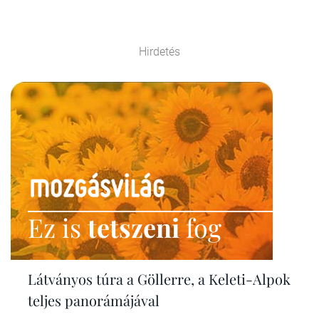
Hirdetés
Ez is
tetszeni
fog
Látványos túra a Göllerre, a Keleti-Alpok
teljes panorámájával