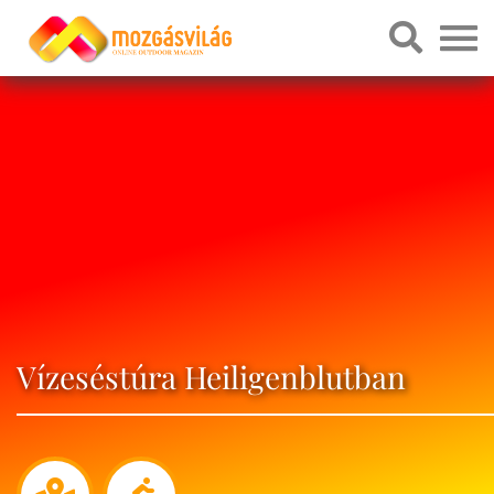
Vízeséstúra Heiligenblutban