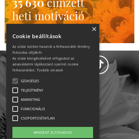
35 630
címzett
heti motiváció
Ne maradj le!
×
Cookie beállítások
Az oldal sütiket használ a felhasználói élmény
fokozása céljából.
Az oldal böngészésével elfogadod az
adatvédelmi tájékoztató szerinti cookie
felhasználást.
Tovább olvasok
SZÜKSÉGES
Adatvédelem
TELJESÍTMÉNY
MARKETING
Állásajánlatok
FUNKCIONÁLIS
Impresszum-kapcsolat
CSOPORTOSÍTATLAN
Jogi nyilatkozat
MINDENT ELFOGADOK