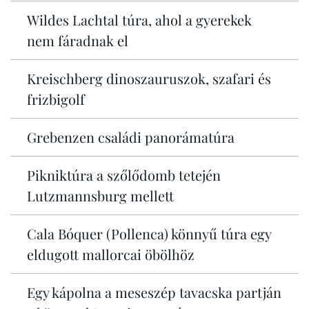
Wildes Lachtal túra, ahol a gyerekek
nem fáradnak el
Kreischberg dinoszauruszok, szafari és
frizbigolf
Grebenzen családi panorámatúra
Pikniktúra a szőlődomb tetején
Lutzmannsburg mellett
Cala Bóquer (Pollenca) könnyű túra egy
eldugott mallorcai öbölhöz
Egy kápolna a meseszép tavacska partján