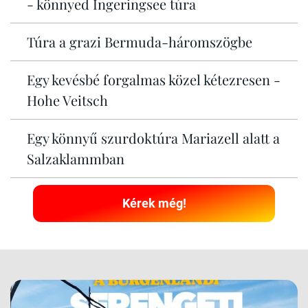
- könnyed Ingeringsee túra
Túra a grazi Bermuda-háromszögbe
Egy kevésbé forgalmas közel kétezresen -
Hohe Veitsch
Egy könnyű szurdoktúra Mariazell alatt a
Salzaklammban
Kérek még!