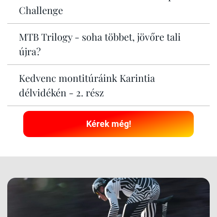
Challenge
MTB Trilogy - soha többet, jövőre tali
újra?
Kedvenc montitúráink Karintia
délvidékén - 2. rész
Kérek még!