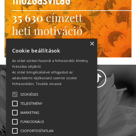
35 630
címzett
heti motiváció
Ne maradj le!
×
Cookie beállítások
Az oldal sütiket használ a felhasználói élmény
fokozása céljából.
Az oldal böngészésével elfogadod az
adatvédelmi tájékoztató szerinti cookie
felhasználást.
Tovább olvasok
SZÜKSÉGES
Adatvédelem
TELJESÍTMÉNY
MARKETING
Állásajánlatok
FUNKCIONÁLIS
Impresszum-kapcsolat
CSOPORTOSÍTATLAN