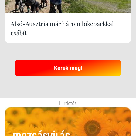
Alsó-Ausztria már három bikeparkkal
csábít
Kérek még!
Hirdetés