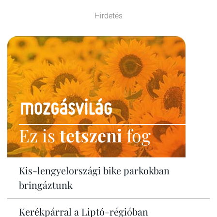
Hirdetés
Ez is
tetszeni
fog
Kis-lengyelországi bike parkokban
bringáztunk
Kerékpárral a Liptó-régióban