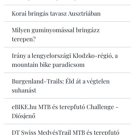
Korai bringás tavasz Ausztriában
Milyen guminyomással bringázz
terepen?
Irány a lengyelországi Klodzko-régió, a
mountain bike paradicsom
Burgenland-Trails: Éld át a végtelen
suhanást
eBIKE.hu MTB és terepfutó Challenge -
Diósjenő
DT Swiss MedvésTrail MTB és terepfutó