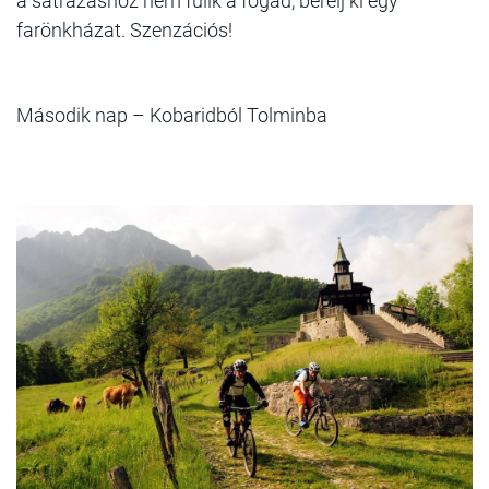
a sátrazáshoz nem fűlik a fogad, bérelj ki egy
farönkházat. Szenzációs!
Második nap – Kobaridból Tolminba