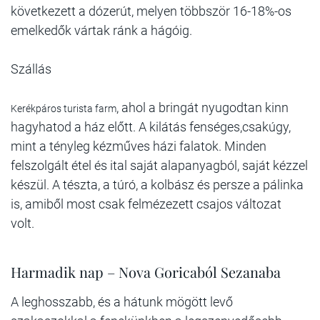
következett a dózerút, melyen többször 16-18%-os
emelkedők vártak ránk a hágóig.
Szállás
, ahol a bringát nyugodtan kinn
Kerékpáros turista farm
hagyhatod a ház előtt. A kilátás fenséges,csakúgy,
mint a tényleg kézműves házi falatok. Minden
felszolgált étel és ital saját alapanyagból, saját kézzel
készül. A tészta, a túró, a kolbász és persze a pálinka
is, amiből most csak felmézezett csajos változat
volt.
Harmadik nap – Nova Goricaból Sezanaba
A leghosszabb, és a hátunk mögött levő