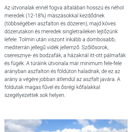
Az útvonalak ennél fogva általában hosszú és néhol
meredek (12-18%) mászásokkal kezdődnek
(többségében aszfalton és dózeren), majd köves
dózerutakon és meredek singletraileken lejtőzünk
lefele. Tolmin után viszont inkább a dombosabb,
mediterrán jellegű vidék jellemző. Szőlősorok,
cseresznye- és bodzafák, a házaknál itt-ott pálmafák
és fügék. A túráink útvonala már minimum fele-fele
arányban aszfalton és földúton haladnak, de ez az
arány a végére jobban átlendül az aszfalt javára. A
földutak magas fűvel és ősrégi kőfalakkal
szegélyezettek sok helyen.