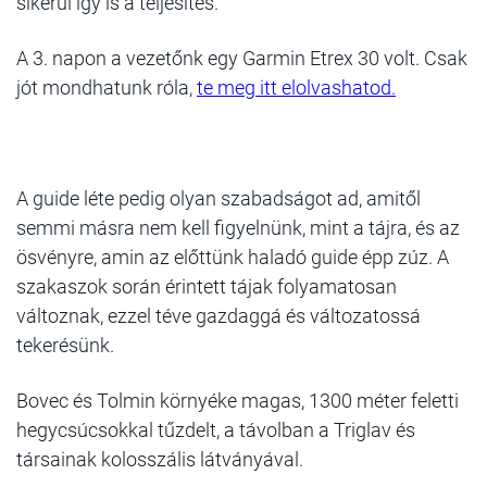
sikerül így is a teljesítés.
A 3. napon a vezetőnk egy Garmin Etrex 30 volt. Csak
jót mondhatunk róla,
te meg itt elolvashatod.
A guide léte pedig olyan szabadságot ad, amitől
semmi másra nem kell figyelnünk, mint a tájra, és az
ösvényre, amin az előttünk haladó guide épp zúz. A
szakaszok során érintett tájak folyamatosan
változnak, ezzel téve gazdaggá és változatossá
tekerésünk.
Bovec és Tolmin környéke magas, 1300 méter feletti
hegycsúcsokkal tűzdelt, a távolban a Triglav és
társainak kolosszális látványával.