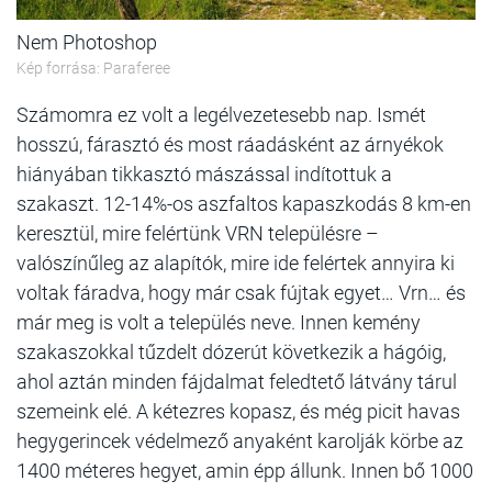
Nem Photoshop
Kép forrása: Paraferee
Számomra ez volt a legélvezetesebb nap. Ismét
hosszú, fárasztó és most ráadásként az árnyékok
hiányában tikkasztó mászással indítottuk a
szakaszt. 12-14%-os aszfaltos kapaszkodás 8 km-en
keresztül, mire felértünk VRN településre –
valószínűleg az alapítók, mire ide felértek annyira ki
voltak fáradva, hogy már csak fújtak egyet… Vrn… és
már meg is volt a település neve. Innen kemény
szakaszokkal tűzdelt dózerút következik a hágóig,
ahol aztán minden fájdalmat feledtető látvány tárul
szemeink elé. A kétezres kopasz, és még picit havas
hegygerincek védelmező anyaként karolják körbe az
1400 méteres hegyet, amin épp állunk. Innen bő 1000