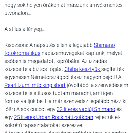
hogy sok helyen órákon át mászunk árnyékmentes
útvonalon…
A stílus a lényeg...
Kisdzsoni: A napsütés ellen a legújabb
Shimano
fotokromatikus
napszemüvegeket kaptunk, melyet
esőben is megadatott kipróbálni. Az izzadás
közepette a biztos fogást
Chiba kesztyűk
segítették
egyenesen Németországból és ez nagyon bejött! A
Pearl Izumi mtb king short
jóvoltából a szenvedéseim
közepette is stílusos tudtam maradni, ami igen
fontos valljuk be! Ha már szenvedsz legalább nézz ki
jól! :) A sok cuccot egy
32 literes vadiúj Shimano
és
egy
25 literes Urban Rock hátizsákban
rejtettük el-
sokrétű tapasztalatokat szerezve.