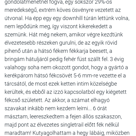
gondolatmenetnél fogva, egy sokszor 29%-os
meredekségű, extrém köves ösvényre vezetett az
útvonal. Ha épp egy egy downhill túrán lettünk volna,
nem lepődünk meg, így viszont kikerekedett a
szemünk. Hát még nekem, amikor végre kezdtünk
élvezetesebb részeken gurulni, de az egyik rövid
pihenő után a hátsó fékem fékkarja beesett, a
bringám hátuljáról pedig fehér füst szállt fel. 3 évig
valahogy soha nem okozott gondot, hogy a gyártó a
kerékpárom hátsó fékcsövét 5-6 mm-re vezette el a
tárcsától, de most ezek ketten intim közelségbe
kerültek, és ebből az izzó kapcsolatból egy kiégetett
fékcső született. Az akkor, a számat elhagyó
szavakat inkább nem kezdem leírni... 6 órát
másztam, leereszkedtem a fejen állós szakaszon,
majd pont az élvezetes singletrail előtt fék nélkül
maradtam! Kutyagolhattam a hegy lábáig, miközben