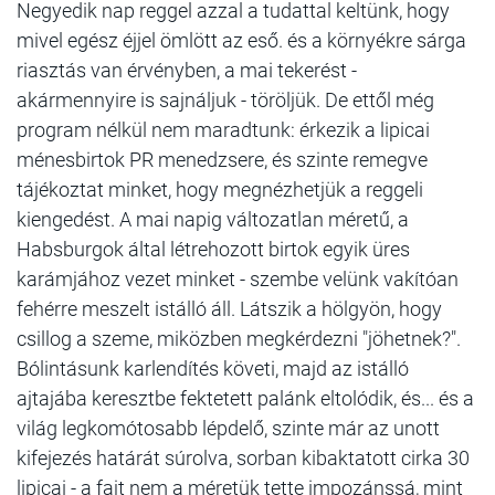
Negyedik nap reggel azzal a tudattal keltünk, hogy
mivel egész éjjel ömlött az eső. és a környékre sárga
riasztás van érvényben, a mai tekerést -
akármennyire is sajnáljuk - töröljük. De ettől még
program nélkül nem maradtunk: érkezik a lipicai
ménesbirtok PR menedzsere, és szinte remegve
tájékoztat minket, hogy megnézhetjük a reggeli
kiengedést. A mai napig változatlan méretű, a
Habsburgok által létrehozott birtok egyik üres
karámjához vezet minket - szembe velünk vakítóan
fehérre meszelt istálló áll. Látszik a hölgyön, hogy
csillog a szeme, miközben megkérdezni "jöhetnek?".
Bólintásunk karlendítés követi, majd az istálló
ajtajába keresztbe fektetett palánk eltolódik, és... és a
világ legkomótosabb lépdelő, szinte már az unott
kifejezés határát súrolva, sorban kibaktatott cirka 30
lipicai - a fajt nem a méretük tette impozánssá, mint