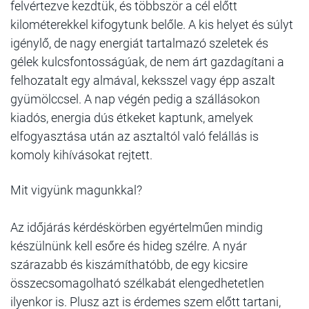
felvértezve kezdtük, és többször a cél előtt
kilométerekkel kifogytunk belőle. A kis helyet és súlyt
igénylő, de nagy energiát tartalmazó szeletek és
gélek kulcsfontosságúak, de nem árt gazdagítani a
felhozatalt egy almával, keksszel vagy épp aszalt
gyümölccsel. A nap végén pedig a szállásokon
kiadós, energia dús étkeket kaptunk, amelyek
elfogyasztása után az asztaltól való felállás is
komoly kihívásokat rejtett.
Mit vigyünk magunkkal?
Az időjárás kérdéskörben egyértelműen mindig
készülnünk kell esőre és hideg szélre. A nyár
szárazabb és kiszámíthatóbb, de egy kicsire
összecsomagolható szélkabát elengedhetetlen
ilyenkor is. Plusz azt is érdemes szem előtt tartani,