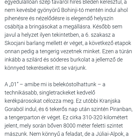
egyedülállóan szép taváról híres Bleden keresztül, a
nem kevésbé gyönyörű Bohinji-tó mentén indul ahol
pihenésre és nézelődésre is elegendő helyszín
csábítja a bringásokat a megállásra. Később sem
javul a helyzet ilyen tekintetben, a 6. szakasz a
Skocjani barlang mellett ér véget, a következő etapok
onnan pedig a tengerig vezetnek minket. Ezen a túrán
inkább a szilárd és sóderes burkolat a jellemző de
könnyed tekeréseket itt se várjunk.
A „01” – amibe mi is belekóstolhattunk – a
technikásabb, singletrackeket kedvelő
kerékpárosokat célozza meg. Ez utóbbi Kranjska
Goraból indul, és 6 tekerős nap után szintén Piranban,
a tengerparton ér véget. Ez cirka 310-320 kilométert
jelent, mely során bőven 8000 méter feletti szintet
mászunk. Nem könnyű a feladat, de a Júliai-Alpok, a