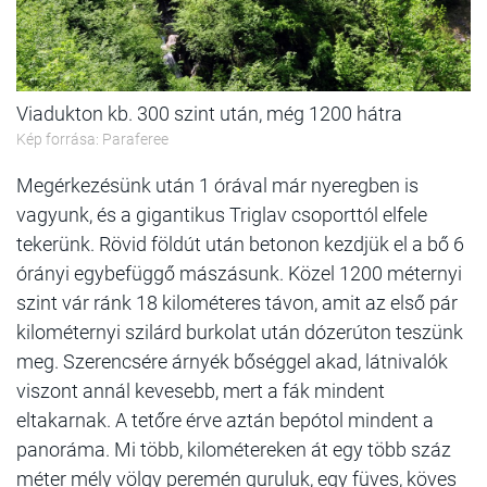
Viadukton kb. 300 szint után, még 1200 hátra
Kép forrása: Paraferee
Megérkezésünk után 1 órával már nyeregben is
vagyunk, és a gigantikus Triglav csoporttól elfele
tekerünk. Rövid földút után betonon kezdjük el a bő 6
órányi egybefüggő mászásunk. Közel 1200 méternyi
szint vár ránk 18 kilométeres távon, amit az első pár
kilométernyi szilárd burkolat után dózerúton teszünk
meg. Szerencsére árnyék bőséggel akad, látnivalók
viszont annál kevesebb, mert a fák mindent
eltakarnak. A tetőre érve aztán bepótol mindent a
panoráma. Mi több, kilométereken át egy több száz
méter mély völgy peremén guruluk, egy füves, köves