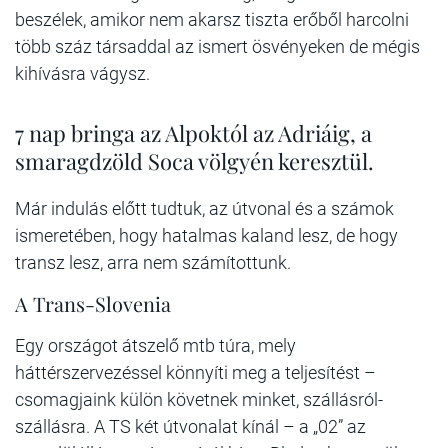
beszélek, amikor nem akarsz tiszta erőből harcolni
több száz társaddal az ismert ösvényeken de mégis
kihívásra vágysz.
7 nap bringa az Alpoktól az Adriáig, a
smaragdzöld Soca völgyén keresztül.
Már indulás előtt tudtuk, az útvonal és a számok
ismeretében, hogy hatalmas kaland lesz, de hogy
transz lesz, arra nem számítottunk.
A Trans-Slovenia
Egy országot átszelő mtb túra, mely
háttérszervezéssel könnyíti meg a teljesítést –
csomagjaink külön követnek minket, szállásról-
szállásra. A TS két útvonalat kínál – a „02” az