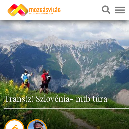
Trans(z) Szlovénia- mtb túra