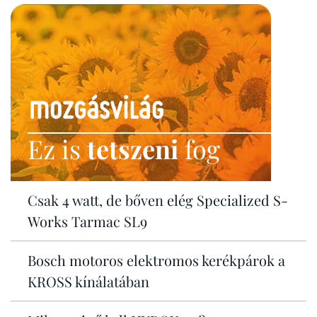
Ez is
tetszeni
fog
Csak 4 watt, de bőven elég Specialized S-
Works Tarmac SL9
Bosch motoros elektromos kerékpárok a
KROSS kínálatában