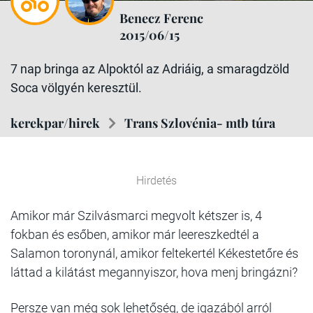
Benecz Ferenc
2015/06/15
7 nap bringa az Alpoktól az Adriáig, a smaragdzöld
Soca völgyén keresztül.
kerekpar/hirek
Trans Szlovénia- mtb túra
Hirdetés
Amikor már Szilvásmarci megvolt kétszer is, 4
fokban és esőben, amikor már leereszkedtél a
Salamon toronynál, amikor feltekertél Kékestetőre és
láttad a kilátást megannyiszor, hova menj bringázni?
Persze van még sok lehetőség, de igazából arról