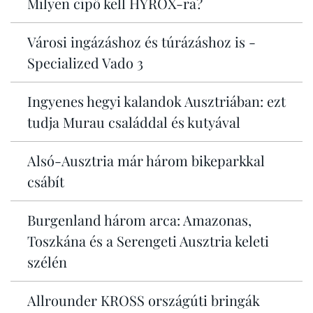
Milyen cipő kell HYROX-ra?
Városi ingázáshoz és túrázáshoz is -
Specialized Vado 3
Ingyenes hegyi kalandok Ausztriában: ezt
tudja Murau családdal és kutyával
Alsó-Ausztria már három bikeparkkal
csábít
Burgenland három arca: Amazonas,
Toszkána és a Serengeti Ausztria keleti
szélén
Allrounder KROSS országúti bringák