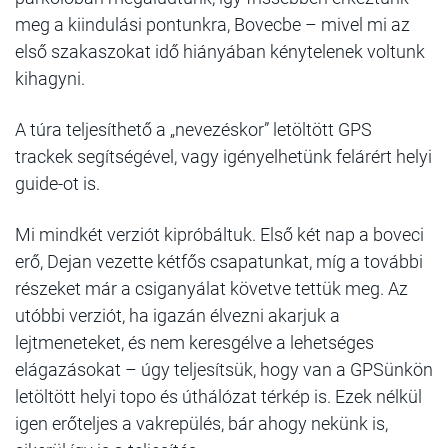
meg a kiindulási pontunkra, Bovecbe – mivel mi az
első szakaszokat idő hiányában kénytelenek voltunk
kihagyni.
A túra teljesíthető a „nevezéskor” letöltött GPS
trackek segítségével, vagy igényelhetünk felárért helyi
guide-ot is.
Mi mindkét verziót kipróbáltuk. Első két nap a boveci
erő, Dejan vezette kétfős csapatunkat, míg a további
részeket már a csiganyálat követve tettük meg. Az
utóbbi verziót, ha igazán élvezni akarjuk a
lejtmeneteket, és nem keresgélve a lehetséges
elágazásokat – úgy teljesítsük, hogy van a GPSünkön
letöltött helyi topo és úthálózat térkép is. Ezek nélkül
igen erőteljes a vakrepülés, bár ahogy nekünk is,