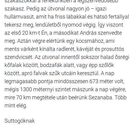
szakaszokkal a fenekünkben a legszenvedősebb
szakasz. Pedig az útvonal nagyon jó – igazi
hullámvasút, amit ha friss lábakkal és hátsó fertállyal
tekersz meg, lendületből nyomod végig. Így viszont
az első 20 km-t Én, a másodikat András szenvedte
meg. Aztán végre elértünk egy kocsmához, ami
ments várként kínálta radlerét, kávéját és prosuttós
szendvicsét. Az útvonal innentől sokszor halad ősrégi
kőfalak között, bodzafák alatt, vagy épp szőlők
között, apró falvak szűk utcáin keresztül. A nap
legmagasabb pontja mindösszesen 673 méter volt,
mégis 1300 méternyi szintet mászunk a nap végére,
mire 70 km megtétele után beérünk Sezanaba. Több
mint elég.
Suttogóknak