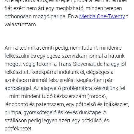
A terep változatos, és szépen próbára teszi az ember
fiát ezért nem árt egy megbízható, minden terepen
otthonosan mozgó paripa. Én a
Merida One-Twenty
t
-
választottam.
Ami a technikát érinti pedig, nem tudunk mindenre
felkészülni és egy egész szervizkamionnal a hátunk
mögött végig tekerni a Trans-Sloveniat, de ha egy jól
felkészített kerékpárral indulunk el, elégséges a
szokásos minimál felszerelést kiegészíteni pár
aprósággal. Az alapvető problémákra készüljünk fel
– mint mindent tudó kéziszerszám (torxos),
láncbontó és patentszem, egy pótbelső és foltkészlet,
pumpa, gyorskötegelő és kevés ducktape. A
szálláson pedig legyen azért egy pótkülső, és
pótfékbetét.