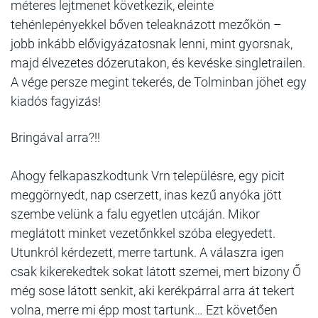
méteres lejtmenet következik, eleinte
tehénlepényekkel bőven teleaknázott mezőkön –
jobb inkább elővigyázatosnak lenni, mint gyorsnak,
majd élvezetes dózerutakon, és kevéske singletrailen.
A vége persze megint tekerés, de Tolminban jöhet egy
kiadós fagyizás!
Bringával arra?!!
Ahogy felkapaszkodtunk Vrn településre, egy picit
meggörnyedt, nap cserzett, inas kezű anyóka jött
szembe velünk a falu egyetlen utcáján. Mikor
meglátott minket vezetőnkkel szóba elegyedett.
Utunkról kérdezett, merre tartunk. A válaszra igen
csak kikerekedtek sokat látott szemei, mert bizony Ő
még sose látott senkit, aki kerékpárral arra át tekert
volna, merre mi épp most tartunk… Ezt követően