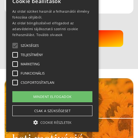
Cookie beállítások
csábít
Az oldal sütiket használ a felhasználói élmény
fokozása céljából.
Az oldal böngészésével elfogadod az
adatvédelmi tájékoztató szerinti cookie
felhasználást.
Tovább olvasok
Kérek még!
SZÜKSÉGES
TELJESÍTMÉNY
MARKETING
FUNKCIONÁLIS
Hirdetés
CSOPORTOSÍTATLAN
MINDENT ELFOGADOK
CSAK A SZÜKSÉGESET
35 630
címzett
COOKIE RÉSZLETEK