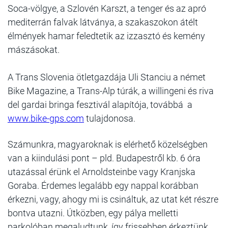
Soca-völgye, a Szlovén Karszt, a tenger és az apró
mediterrán falvak látványa, a szakaszokon átélt
élmények hamar feledtetik az izzasztó és kemény
mászásokat.
A Trans Slovenia ötletgazdája Uli Stanciu a német
Bike Magazine, a Trans-Alp túrák, a willingeni és riva
del gardai bringa fesztivál alapítója, továbbá a
www.bike-gps.com
tulajdonosa.
Számunkra, magyaroknak is elérhető közelségben
van a kiindulási pont – pld. Budapestről kb. 6 óra
utazással érünk el Arnoldsteinbe vagy Kranjska
Goraba. Érdemes legalább egy nappal korábban
érkezni, vagy, ahogy mi is csináltuk, az utat két részre
bontva utazni. Útközben, egy pálya melletti
parkolóban megaludtunk, így frissebben érkeztünk