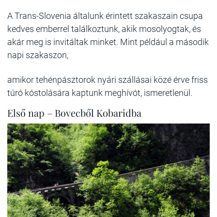
A Trans-Slovenia általunk érintett szakaszain csupa
kedves emberrel találkoztunk, akik mosolyogtak, és
akár meg is invitáltak minket. Mint például a második
napi szakaszon,
amikor tehénpásztorok nyári szállásai közé érve friss
túró kóstolására kaptunk meghívót, ismeretlenül.
Első nap – Bovecből Kobaridba