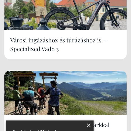
Városi ingázáshoz és túrázáshoz is -
Specialized Vado 3
×
Alsó-Ausztria már három bikeparkkal