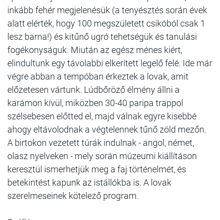
inkább fehér megjelenésük (a tenyésztés során évek
alatt elérték, hogy 100 megszületett csikóból csak 1
lesz barna!) és kitűnő ugró tehetségük és tanulási
fogékonyságuk. Miután az egész ménes kiért,
elindultunk egy távolabbi elkerített legelő felé. Ide már
végre abban a tempóban érkeztek a lovak, amit
előzetesen vártunk. Lúdbőröző élmény állni a
karámon kívül, miközben 30-40 paripa trappol
szélsebesen előtted el, majd válnak egyre kisebbé
ahogy eltávolodnak a végtelennek tűnő zöld mezőn.
A birtokon vezetett túrák indulnak - angol, német,
olasz nyelveken - mely során múzeumi kiállításon
keresztül ismerhetjük meg a faj történelmét, és
betekintést kapunk az istállókba is. A lovak
szerelmeseinek kötelező program.