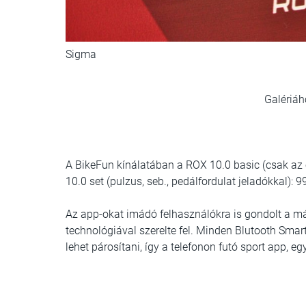
Sigma
Galériáh
A BikeFun kínálatában a ROX 10.0 basic (csak az ó
10.0 set (pulzus, seb., pedálfordulat jeladókkal): 9
Az app-okat imádó felhasználókra is gondolt a már
technológiával szerelte fel. Minden Blutooth Sma
lehet párosítani, így a telefonon futó sport app, e