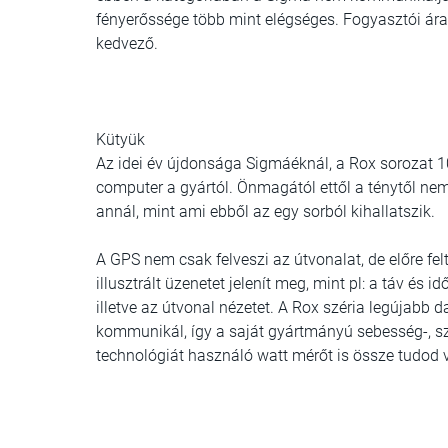
fényerőssége több mint elégséges. Fogyasztói ára
kedvező.
Kütyük
Az idei év újdonsága Sigmáéknál, a
Rox sorozat 1
computer a gyártól.
Önmagától ettől a ténytől nem 
annál, mint ami ebből az egy sorból kihallatszik.
A GPS nem csak felveszi az útvonalat, de előre felt
illusztrált üzenetet jelenít meg, mint pl: a táv és i
illetve az útvonal nézetet. A Rox széria legújabb
kommunikál, így a saját gyártmányú sebesség-, szí
technológiát használó watt mérőt is össze tudod v