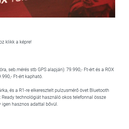
oz klikk a képre!
ra, seb.mérés stb GPS alapján): 79.990,- Ft-ért és a ROX
9.990,- Ft-ért kapható.
ka, és a R1-re elkeresztelt pulzusmérő övet Bluetooth
rt Ready technológiát használó okos telefonnal össze
gy igen hasznos adattal bővül.