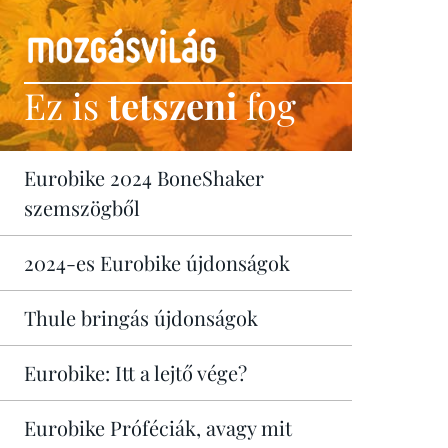
Ez is
tetszeni
fog
Eurobike 2024 BoneShaker
szemszögből
2024-es Eurobike újdonságok
Thule bringás újdonságok
Eurobike: Itt a lejtő vége?
Eurobike Próféciák, avagy mit