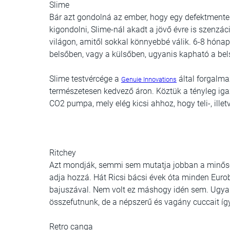
Slime
Bár azt gondolná az ember, hogy egy defektmente
kigondolni, Slime-nál akadt a jövő évre is szenzác
világon, amitől sokkal könnyebbé válik. 6-8 hónap 
belsőben, vagy a külsőben, ugyanis kapható a bel
Slime testvércége a
által forgalma
Genuie Innovations
természetesen kedvező áron. Köztük a tényleg igaz
CO2 pumpa, mely elég kicsi ahhoz, hogy teli-, ille
Ritchey
Azt mondják, semmi sem mutatja jobban a minőség
adja hozzá. Hát Ricsi bácsi évek óta minden Eurob
bajuszával. Nem volt ez máshogy idén sem. Ugyan
összefutnunk, de a népszerű és vagány cuccait íg
Retro canga