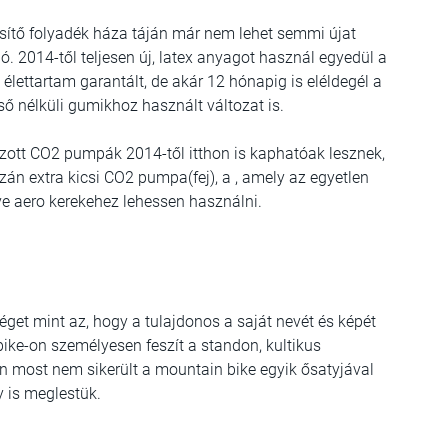
sítő folyadék háza táján már nem lehet semmi újat
ió. 2014-től teljesen új, latex anyagot használ egyedül a
élettartam garantált, de akár 12 hónapig is eléldegél a
ső nélküli gumikhoz használt változat is.
zott CO2 pumpák 2014-től itthon is kaphatóak lesznek,
án extra kicsi CO2 pumpa(fej), a , amely az egyetlen
tve aero kerekehez lehessen használni.
et mint az, hogy a tulajdonos a saját nevét és képét
ike-on személyesen feszít a standon, kultikus
 most nem sikerült a mountain bike egyik ősatyjával
y is meglestük.