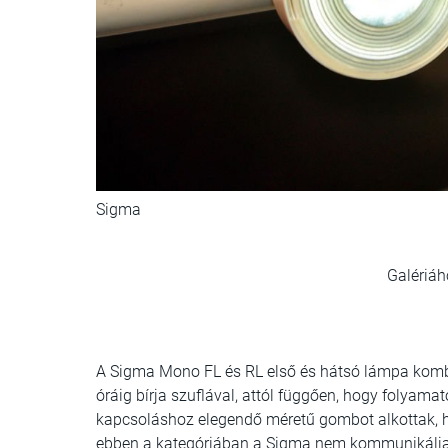
Sigma
Galériáh
A
Sigma Mono FL és RL első és hátsó lámpa kom
óráig bírja szuflával, attól függően, hogy folyama
kapcsoláshoz elegendő méretű gombot alkottak, ho
ebben a kategóriában a Sigma nem kommunikálja a