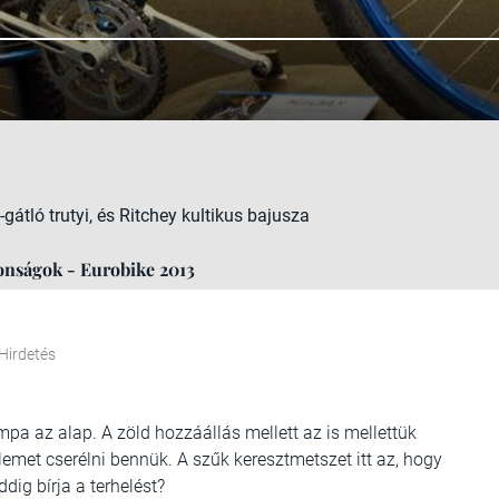
tló trutyi, és Ritchey kultikus bajusza
onságok - Eurobike 2013
Hirdetés
pa az alap. A zöld hozzáállás mellett az is mellettük
lemet cserélni bennük. A szűk keresztmetszet itt az, hogy
ddig bírja a terhelést?