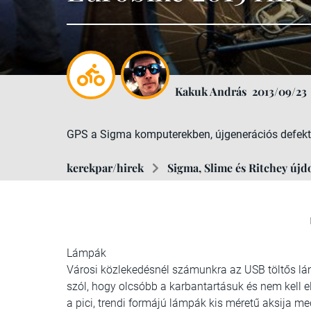
Kakuk András
2013/09/23
GPS a Sigma komputerekben, újgenerációs defekt-gá
kerekpar/hirek
Sigma, Slime és Ritchey újd
Lámpák
Városi közlekedésnél számunkra az USB töltős lám
szól, hogy olcsóbb a karbantartásuk és nem kell e
a pici, trendi formájú lámpák kis méretű aksija me