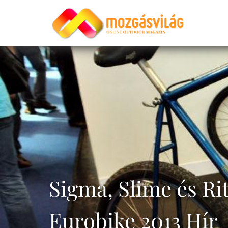
Sigma, Slime és Ri
Eurobike 2013 Hír