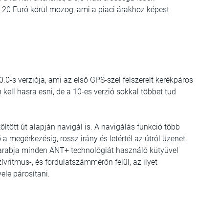
 20 Euró körül mozog, ami a piaci árakhoz képest
0.0-s verziója
, ami az első GPS-szel felszerelt kerékpáros
kell hasra esni, de a 10-es verzió sokkal többet tud
öltött út alapján navigál is. A navigálás funkció több
dő a megérkezésig, rossz irány és letértél az útról üzenet,
 darabja minden ANT+ technológiát használó kütyüvel
vritmus-, és fordulatszámmérőn felül, az ilyet
ele párosítani.