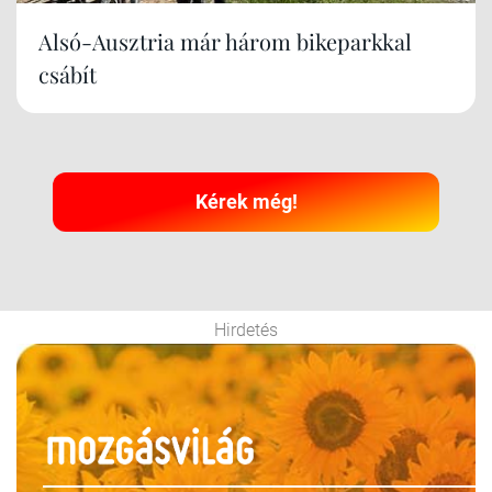
Alsó-Ausztria már három bikeparkkal
csábít
Kérek még!
Hirdetés