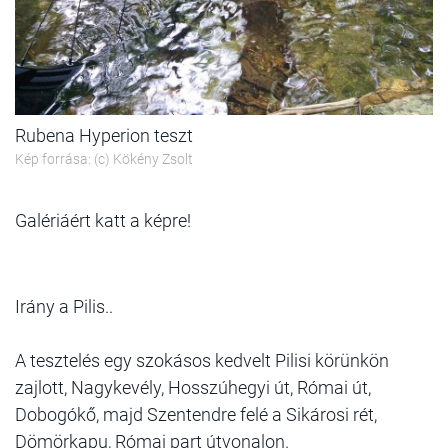
Rubena Hyperion teszt
Kép forrása: (c) Kökény Zsolt
Galériáért katt a képre!
Irány a Pilis..
A tesztelés egy szokásos kedvelt Pilisi körünkön
zajlott, Nagykevély, Hosszúhegyi út, Római út,
Dobogókő, majd Szentendre felé a Sikárosi rét,
Dömörkapu, Római part útvonalon.