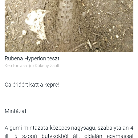
Rubena Hyperion teszt
Kép forrása: (c) Kökény Zsolt
Galériáért katt a képre!
Mintázat
A gumi mintázata közepes nagyságú, szabálytalan 4
ill. 5 szögű bütykökből áll, oldalán egymással