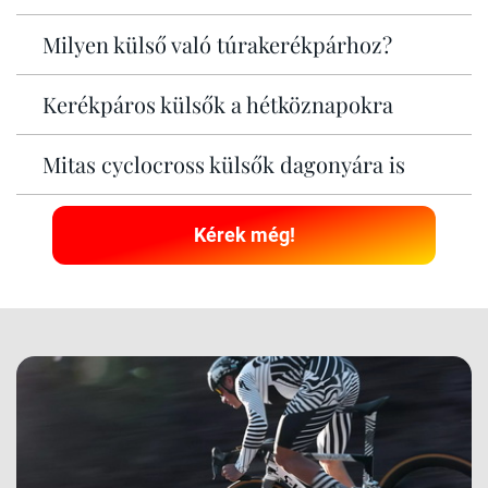
Milyen külső való túrakerékpárhoz?
Kerékpáros külsők a hétköznapokra
Mitas cyclocross külsők dagonyára is
Kérek még!