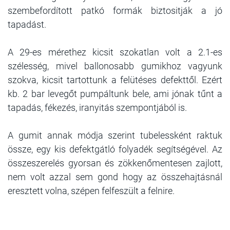
szembefordított patkó formák biztositják a jó
tapadást.
A 29-es mérethez kicsit szokatlan volt a 2.1-es
szélesség, mivel ballonosabb gumikhoz vagyunk
szokva, kicsit tartottunk a felütéses defekttől. Ezért
kb. 2 bar levegőt pumpáltunk bele, ami jónak tűnt a
tapadás, fékezés, iranyitás szempontjából is.
A gumit annak módja szerint tubelessként raktuk
össze, egy kis defektgátló folyadék segítségével. Az
összeszerelés gyorsan és zökkenőmentesen zajlott,
nem volt azzal sem gond hogy az összehajtásnál
eresztett volna, szépen felfeszült a felnire.