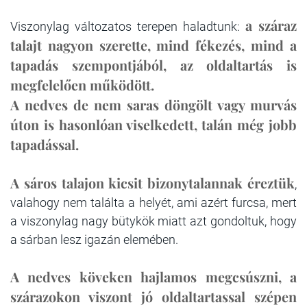
a száraz
Viszonylag változatos terepen haladtunk:
talajt nagyon szerette, mind fékezés, mind a
tapadás szempontjából, az oldaltartás is
megfelelően működött.
A nedves de nem saras döngölt vagy murvás
úton is hasonlóan viselkedett, talán még jobb
tapadással.
A sáros talajon kicsit bizonytalannak éreztük
,
valahogy nem találta a helyét, ami azért furcsa, mert
a viszonylag nagy bütykök miatt azt gondoltuk, hogy
a sárban lesz igazán elemében.
A nedves köveken hajlamos megcsúszni, a
szárazokon viszont jó oldaltartassal szépen