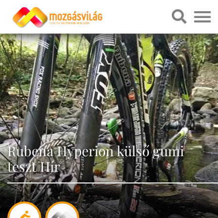
Rubena Hyperion külső gumi
teszt Hír