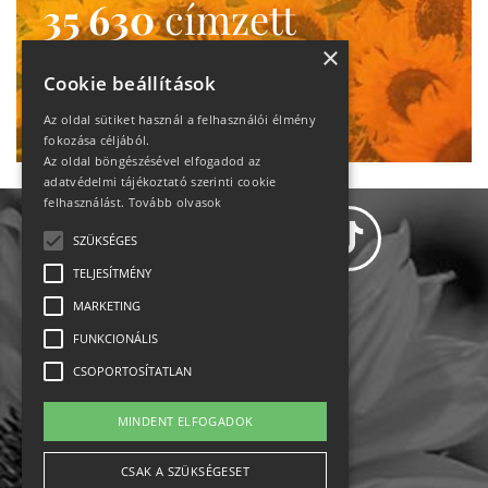
35 630
címzett
heti motiváció
×
Cookie beállítások
Ne maradj le!
Az oldal sütiket használ a felhasználói élmény
fokozása céljából.
Az oldal böngészésével elfogadod az
adatvédelmi tájékoztató szerinti cookie
felhasználást.
Tovább olvasok
SZÜKSÉGES
TELJESÍTMÉNY
MARKETING
Adatvédelem
FUNKCIONÁLIS
CSOPORTOSÍTATLAN
Állásajánlatok
MINDENT ELFOGADOK
Impresszum-kapcsolat
CSAK A SZÜKSÉGESET
Jogi nyilatkozat