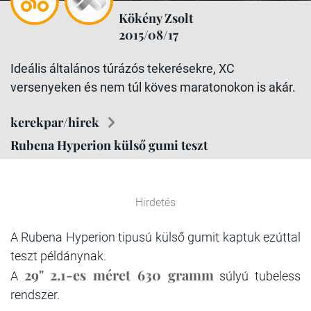
Kökény Zsolt
2015/08/17
Ideális általános túrázós tekerésekre, XC
versenyeken és nem túl köves maratonokon is akár.
kerekpar/hirek
Rubena Hyperion külső gumi teszt
Hirdetés
A
Rubena Hyperion
tipusú külső gumit kaptuk ezúttal
teszt példánynak.
29" 2.1-es méret 630 gramm
A
súlyú tubeless
rendszer.