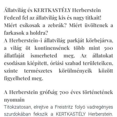
Állatvilág és KERTKASTÉLY Herberstein
Fedezd fel az állatvilág kis és nagy titkait!
Miért csíkosak a zebrák? Miért üvöltenek a
farkasok a holdra?
A Herberstein-i állatvilág parkját körbejárva,
a világ öt kontinensének több mint 500
állatfaját ismerheted meg. Az állatokat
csodásan kiépített, óriási szabad területeiken,
szinte természetes körülményeik között
figyelheted meg.
A Herberstein grófság 700 éves történetének
nyomain
Titokzatosan, elrejtve a Freistritz folyó vadregényes
szurdokában fekszik a KERTKASTÉLY Herberstein.