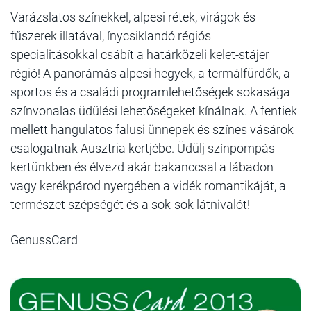
Varázslatos színekkel, alpesi rétek, virágok és
fűszerek illatával, ínycsiklandó régiós
specialitásokkal csábít a határközeli kelet-stájer
régió! A panorámás alpesi hegyek, a termálfürdők, a
sportos és a családi programlehetőségek sokasága
színvonalas üdülési lehetőségeket kínálnak. A fentiek
mellett hangulatos falusi ünnepek és színes vásárok
csalogatnak Ausztria kertjébe. Üdülj színpompás
kertünkben és élvezd akár bakanccsal a lábadon
vagy kerékpárod nyergében a vidék romantikáját, a
természet szépségét és a sok-sok látnivalót!
GenussCard