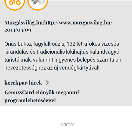
Mozgásvilág.hu;http://www.mozgasvilag.hu/
2013/05/09
Óriás bukta, fagylalt oázis, 132 létrafokos vízesés
kirándulás és tradicionális lókihajtás kalandvágyó
turistáknak, valamint ingyenes belépés számtalan
nevezetességhez az új vendégkártyával!
kerekpar/hirek
GenussCard előnyök megannyi
programlehetőséggel
Hirdetés