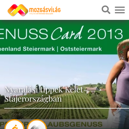
Nyaralási tippek Kelet-
Stájerországban