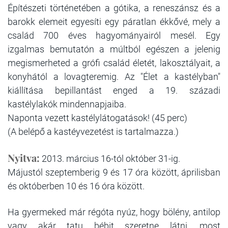
Építészeti történetében a gótika, a reneszánsz és a
barokk elemeit egyesíti egy páratlan ékkővé, mely a
család 700 éves hagyományairól mesél. Egy
izgalmas bemutatón a múltból egészen a jelenig
megismerheted a grófi család életét, lakosztályait, a
konyhától a lovagteremig. Az "Élet a kastélyban"
kiállítása bepillantást enged a 19. századi
kastélylakók mindennapjaiba.
Naponta vezett kastélylátogatások! (45 perc)
(A belépő a kastéyvezetést is tartalmazza.)
Nyitva:
2013. március 16-tól október 31-ig.
Májustól szeptemberig 9 és 17 óra között, áprilisban
és októberben 10 és 16 óra között.
Ha gyermeked már régóta nyúz, hogy bölény, antilop
vagy akár tatu bébit szeretne látni, most