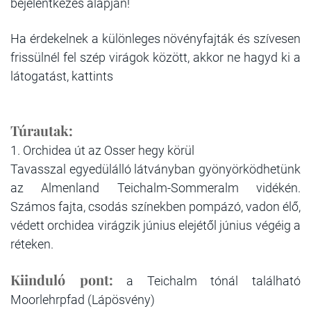
bejelentkezés alapján!
Ha érdekelnek a különleges növényfajták és szívesen
frissülnél fel szép virágok között, akkor ne hagyd ki a
látogatást, kattints
Túrautak:
1. Orchidea út az Osser hegy körül
Tavasszal egyedülálló látványban gyönyörködhetünk
az Almenland Teichalm-Sommeralm vidékén.
Számos fajta, csodás színekben pompázó, vadon élő,
védett orchidea virágzik június elejétől június végéig a
réteken.
Kiinduló pont:
a Teichalm tónál található
Moorlehrpfad (Lápösvény)