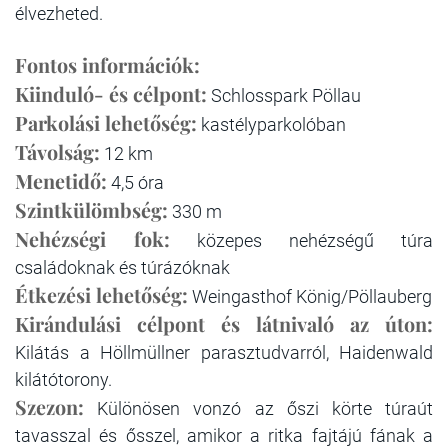
élvezheted.
Fontos információk:
Kiinduló- és célpont:
Schlosspark Pöllau
Parkolási lehetőség:
kastélyparkolóban
Távolság:
12 km
Menetidő:
4,5 óra
Szintkülömbség:
330 m
Nehézségi fok:
közepes nehézségű túra
családoknak és túrázóknak
Étkezési lehetőség:
Weingasthof König/Pöllauberg
Kirándulási célpont és látnivaló az úton:
Kilátás a Höllmüllner parasztudvarról, Haidenwald
kilátótorony.
Szezon:
Különösen vonzó az őszi körte túraút
tavasszal és ősszel, amikor a ritka fajtájú fának a