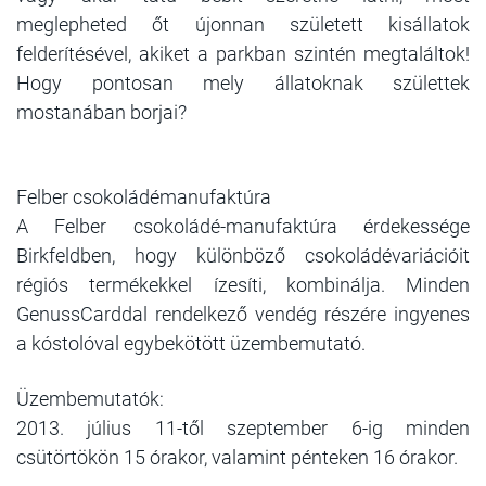
meglepheted őt újonnan született kisállatok
felderítésével, akiket a parkban szintén megtaláltok!
Hogy pontosan mely állatoknak születtek
mostanában borjai?
Felber csokoládémanufaktúra
A Felber csokoládé-manufaktúra érdekessége
Birkfeldben, hogy különböző csokoládévariációit
régiós termékekkel ízesíti, kombinálja. Minden
GenussCarddal rendelkező vendég részére ingyenes
a kóstolóval egybekötött üzembemutató.
Üzembemutatók:
2013. július 11-től szeptember 6-ig minden
csütörtökön 15 órakor, valamint pénteken 16 órakor.