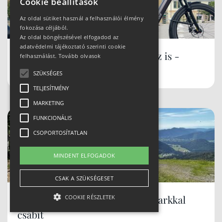
Cookie beállítások
Az oldal sütiket használ a felhasználói élmény
fokozása céljából.
Az oldal böngészésével elfogadod az
adatvédelmi tájékoztató szerinti cookie
Városi ingázáshoz és túrázáshoz is -
felhasználást.
Tovább olvasok
Specialized Vado 3
SZÜKSÉGES
TELJESÍTMÉNY
MARKETING
FUNKCIONÁLIS
CSOPORTOSÍTATLAN
MINDENT ELFOGADOK
CSAK A SZÜKSÉGESET
Alsó-Ausztria már három bikeparkkal
COOKIE RÉSZLETEK
csábít