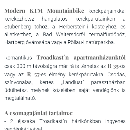
Modern
KTM Mountainbike
kerékpárjainkkal
kerekezhetsz hangulatos kerékpárutainkon a
Stubenberg tóhoz, a Herberstein-i kastélyhoz és
állatkerthez, a Bad Waltersdorf-i termálfürdőhöz,
Hartberg óvárosába vagy a Pöllau-i natúrparkba.
Troadkast´n apartmanházunktól
Romantikus
R 35
csak 300 m távolságra már rá is térhetsz az
-ös
R 57
vagy az
-es élmény kerékpárutakra. Csodás,
színvonalas, kertes „Landlust“ parasztházban
üdülhetsz, melynek közelében saját vendéglőnk is
megtalálható.
A csomagajánlat tartalma:
- 2 éjszaka Troadkast´n házikónkban ingyenes
vendégkártyával