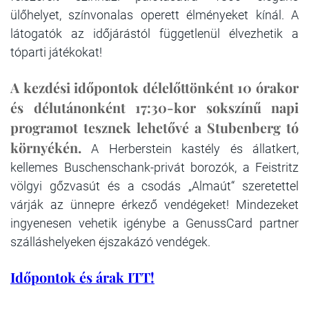
ülőhelyet, színvonalas operett élményeket kínál. A
látogatók az időjárástól függetlenül élvezhetik a
tóparti játékokat!
A kezdési időpontok délelőttönként 10 órakor
és délutánonként 17:30-kor sokszínű napi
programot tesznek lehetővé a Stubenberg tó
környékén.
A Herberstein kastély és állatkert,
kellemes Buschenschank-privát borozók, a Feistritz
völgyi gőzvasút és a csodás „Almaút“ szeretettel
várják az ünnepre érkező vendégeket! Mindezeket
ingyenesen vehetik igénybe a GenussCard partner
szálláshelyeken éjszakázó vendégek.
Időpontok és árak ITT!