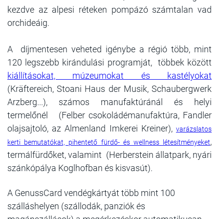
kezdve az alpesi réteken pompázó számtalan vad
orchideáig.
A díjmentesen veheted igénybe a régió több, mint
120 legszebb kirándulási programját, többek között
kiállításokat, múzeumokat és kastélyokat
(Kräftereich, Stoani Haus der Musik, Schaubergwerk
Arzberg...), számos manufaktúránál és helyi
termelőnél (Felber csokoládémanufaktúra, Fandler
olajsajtoló, az Almenland Imkerei Kreiner),
varázslatos
,
kerti bemutatókat, pihentető fürdő- és wellness létesítményeket
termálfürdőket, valamint (Herberstein állatpark, nyári
szánkópálya Koglhofban és kisvasút).
A GenussCard vendégkártyát több mint 100
szálláshelyen (szállodák, panziók és