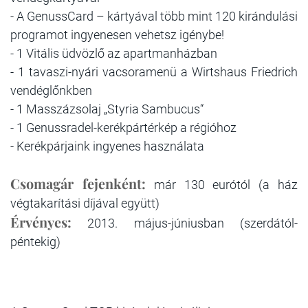
- A GenussCard – kártyával több mint 120 kirándulási
programot ingyenesen vehetsz igénybe!
- 1 Vitális üdvözlő az apartmanházban
- 1 tavaszi-nyári vacsoramenü a Wirtshaus Friedrich
vendéglőnkben
- 1 Masszázsolaj „Styria Sambucus“
- 1 Genussradel-kerékpártérkép a régióhoz
- Kerékpárjaink ingyenes használata
Csomagár fejenként:
már 130 eurótól (a ház
végtakarítási díjával együtt)
Érvényes:
2013. május-júniusban (szerdától-
péntekig)