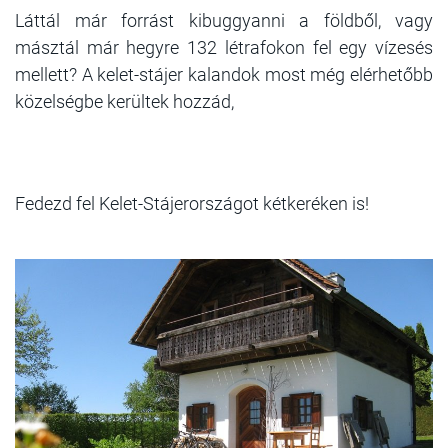
Láttál már forrást kibuggyanni a földből, vagy
másztál már hegyre 132 létrafokon fel egy vízesés
mellett? A kelet-stájer kalandok most még elérhetőbb
közelségbe kerültek hozzád,
Fedezd fel Kelet-Stájerországot kétkeréken is!