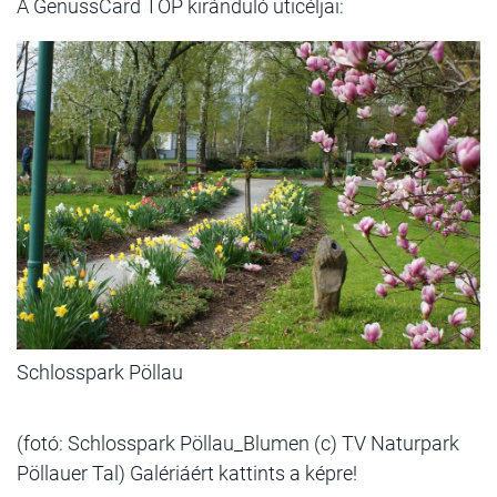
A GenussCard TOP kiránduló uticéljai:
Schlosspark Pöllau
(fotó: Schlosspark Pöllau_Blumen (c) TV Naturpark
Pöllauer Tal) Galériáért kattints a képre!