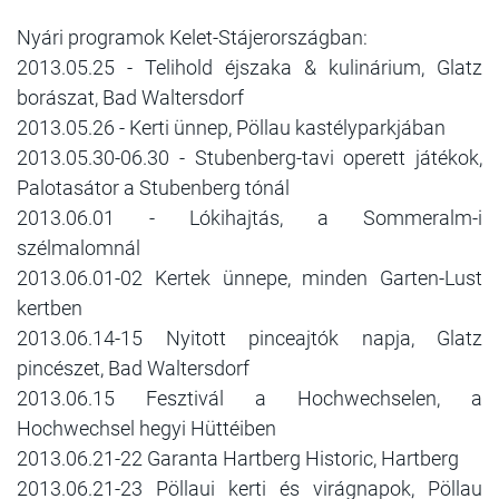
Nyári programok Kelet-Stájerországban:
2013.05.25 - Telihold éjszaka & kulinárium, Glatz
borászat, Bad Waltersdorf
2013.05.
26 - Kerti ünnep, Pöllau kastélyparkjában
2013.05.3
0-06.30 - Stubenberg-tavi operett játékok,
Palotasátor a Stubenberg tónál
2013.06.
01 - Lókihajtás, a Sommeralm-i
szélmalomnál
2013.06.
01-02 Kertek ünnepe, minden Garten-Lust
kertben
2013.06.
14-15 Nyitott pinceajtók napja, Glatz
pincészet, Bad Waltersdorf
2013.06.
15 Fesztivál a Hochwechselen, a
Hochwechsel hegyi Hüttéiben
2013.06.21
-22 Garanta Hartberg Historic, Hartberg
2013.06.
21-23 Pöllaui kerti és virágnapok, Pöllau