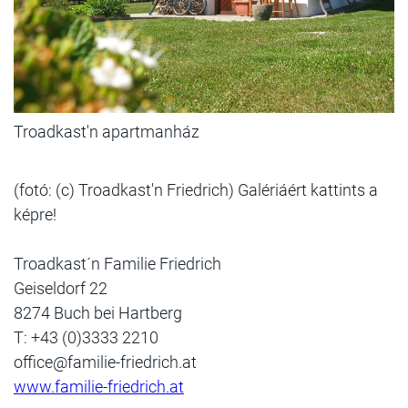
Troadkast'n apartmanház
(fotó: (c) Troadkast'n Friedrich) Galériáért kattints a
képre!
Troadkast´n Familie Friedrich
Geiseldorf 22
8274 Buch bei Hartberg
T: +43 (0)3333 2210
office@familie-friedrich.at
www.familie-friedrich.at