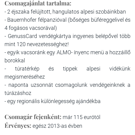
Csomagajánlat tartalma:
- 2 éjszaka felújított, hangulatos alpesi szobáinkban
- Bauernhofer félpanzióval (bőséges büféreggelivel és
4 fogásos vacsorával)
- GenussCard vendégkártya ingyenes belépővel több
mint 120 nevezetességhez!
- egyik vacsoránk egy ALMO- ínyenc menü a hozzáillő
borokkal
- túratérkép és tippek alpesi vidékünk
megismeréséhez
- naponta uzsonnát csomagolunk vendégeinknek a
túrázáshoz
- egy regionális különlegesség ajándékba
Csomagár fejenként:
már 115 eurótól
Érvényes:
egész 2013-as évben