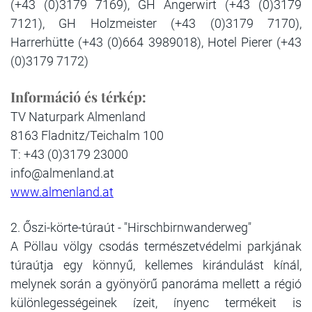
(+43 (0)3179 7169), GH Angerwirt (+43 (0)3179
7121), GH Holzmeister (+43 (0)3179 7170),
Harrerhütte (+43 (0)664 3989018), Hotel Pierer (+43
(0)3179 7172)
Információ és térkép:
TV Naturpark Almenland
8163 Fladnitz/Teichalm 100
T: +43 (0)3179 23000
info@almenland.at
www.almenland.at
2. Őszi-körte-túraút - "Hirschbirnwanderweg"
A Pöllau völgy csodás természetvédelmi parkjának
túraútja egy könnyű, kellemes kirándulást kínál,
melynek során a gyönyörű panoráma mellett a régió
különlegességeinek ízeit, ínyenc termékeit is