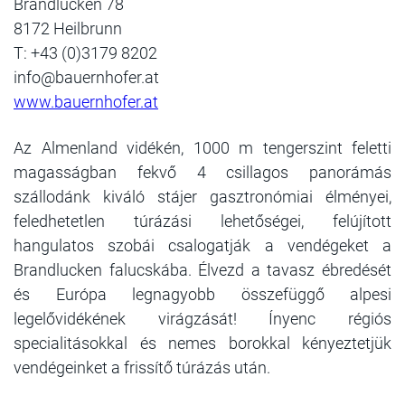
Brandlucken 78
8172 Heilbrunn
T: +43 (0)3179 8202
info@bauernhofer.at
www.bauernhofer.at
Az Almenland vidékén, 1000 m tengerszint feletti
magasságban fekvő 4 csillagos panorámás
szállodánk kiváló stájer gasztronómiai élményei,
feledhetetlen túrázási lehetőségei, felújított
hangulatos szobái csalogatják a vendégeket a
Brandlucken falucskába. Élvezd a tavasz ébredését
és Európa legnagyobb összefüggő alpesi
legelővidékének virágzását! Ínyenc régiós
specialitásokkal és nemes borokkal kényeztetjük
vendégeinket a frissítő túrázás után.