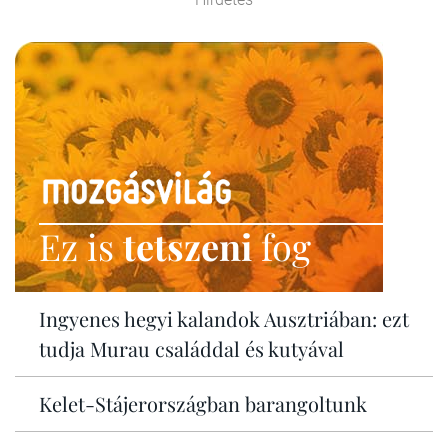
Ez is
tetszeni
fog
Ingyenes hegyi kalandok Ausztriában: ezt
tudja Murau családdal és kutyával
Kelet-Stájerországban barangoltunk