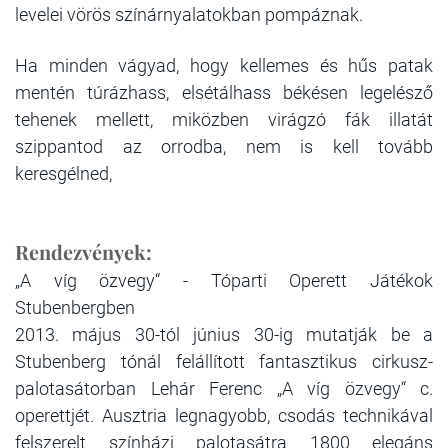
levelei vörös színárnyalatokban pompáznak.
Ha minden vágyad, hogy kellemes és hűs patak
mentén túrázhass, elsétálhass békésen legelésző
tehenek mellett, miközben virágzó fák illatát
szippantod az orrodba, nem is kell tovább
keresgélned,
Rendezvények:
„A víg özvegy“ - Tóparti Operett Játékok
Stubenbergben
2013. május 30-tól június 30-ig mutatják be a
Stubenberg tónál felállított fantasztikus cirkusz-
palotasátorban Lehár Ferenc „A víg özvegy“ c.
operettjét. Ausztria legnagyobb, csodás technikával
felszerelt színházi palotasátra 1800 elegáns