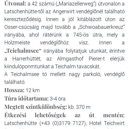
Útvonal:
a 42 számú („Mariazellerweg“) útvonalon a
Latschenhütte-től az Angerwirt vendéglőnél található
kereszteződésig. Innen a jól kitáblázott úton az
Osser-csúcsáig majd tovább a „Schwoabauerkreuz“
irányába, ahol rátérünk a 745-ös útra, mely a
Holzmeiste vendéglőhöz visz. Innen a
„Teichalmsee“
irányába folytatjuk utunkat, érintve
a Harrerhüttét, az Almgasthof Pierer-t elérjük
kiindulóponmtunkat a Teichalm tavacskát.
A Teichalmsee tó mellett nagy parkoló, vendéglő
található.
Hossza:
12 km
Túra időtartama:
3-4 óra
Megtett szintkülönbség:
kb. 370 m
Étkezési lehetőségek az út mentén:
Latschenhütte (+43 (0)3179 7127), Hotel Teichwirt