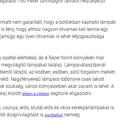
 legalább 150 méter távolságról látható helyzetjelző
 miatt nem garantált, hogy a boltokban kapható lámpák
is tény, hogy ahhoz nagyon ótvarnak kell lennie egy
(amúgy egy ilyen ótvarnak is lehet létjogosultsága
zettel elérheted, de 4-5ezer forint környékén már
 is megvilágító lámpákat találsz. Lámpaválasztásnál
erről látszik, az ködben, esőben, sűrű forgalom mellett
ető. Nagyfényerejű lámpára többnyire csak lakott
ódi szükség, városi környezetben akár zavaró is lehet. A
ela) között
segítünk eligazodni.
ebben a cikkben
s, csúnya, erős, brutál erős és okos kerékpárlámpákat is,
tő dizájnvilágítást is
nemrég.
kipróbáltuk