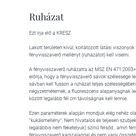
Ruházat
Ezt írja elő a KRESZ
Lakott területen kívül, korlátozott látási viszonyo
fényvisszaverő mellényt (ruházatot) kell viselni.
A fényvisszaverő ruházatra az MSZ EN 471:2003+
előírja, hogy a fényvisszaverő sávok szélessége le
sávban kell fusson a ruházat teljes szélességében
négyzetméternek, a fluoreszcens alapanyagnak leg
között legalább fél cm távolságnak kell lennie.
Ezen paraméterek alapján mondjuk elég nehéz olan
"kukásmellény". Nem hivatalos és teljesen szubje
legalábbis nem feketelyuk) színű felsőd , amin fé
fényvisszaverő karszalaggal és nem vagy összeté