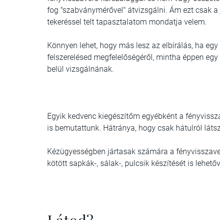
fog "szabványmérővel" átvizsgálni. Ám ezt csak a
tekeréssel telt tapasztalatom mondatja velem.
Könnyen lehet, hogy más lesz az elbírálás, ha eg
felszerelésed megfelelőségéről, mintha éppen egy
belül vizsgálnának.
Egyik kedvenc kiegészítőm egyébként a fényvisszav
is bemutattunk. Hátránya, hogy csak hátulról láts
Kézügyességben jártasak számára a fényvisszaver
kötött sapkák-, sálak-, pulcsik készítését is lehetőv