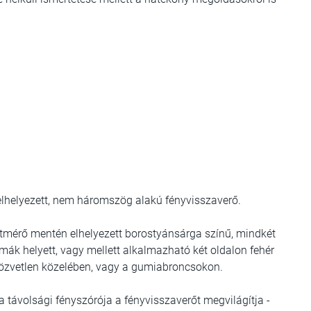
 elhelyezett, nem háromszög alakú fényvisszaverő.
 átmérő mentén elhelyezett borostyánsárga színű, mindkét
izmák helyett, vagy mellett alkalmazható két oldalon fehér
 közvetlen közelében, vagy a gumiabroncsokon.
 távolsági fényszórója a fényvisszaverőt megvilágítja -