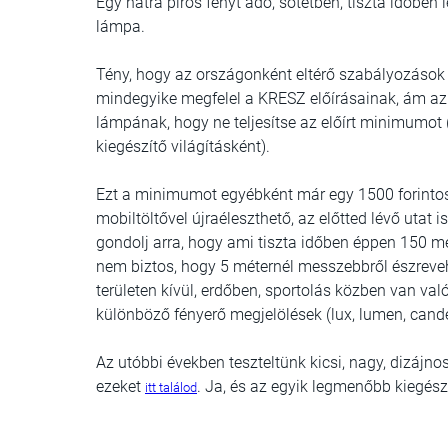
Egy hátra piros fényt adó, sötétben, tiszta időben
lámpa.
Tény, hogy az országonként eltérő szabályozások
mindegyike megfelel a KRESZ előírásainak, ám az 
lámpának, hogy ne teljesítse az előírt minimumot 
kiegészítő világításként).
Ezt a minimumot egyébként már egy 1500 forintos s
mobiltöltővel újraéleszthető, az előtted lévő utat
gondolj arra, hogy ami tiszta időben éppen 150 mét
nem biztos, hogy 5 méternél messzebbről észreveh
területen kívül, erdőben, sportolás közben van val
különböző fényerő megjelölések (lux, lumen, cand
Az utóbbi években teszteltünk kicsi, nagy, dizájno
ezeket
. Ja, és az egyik legmenőbb kiegészí
itt találod