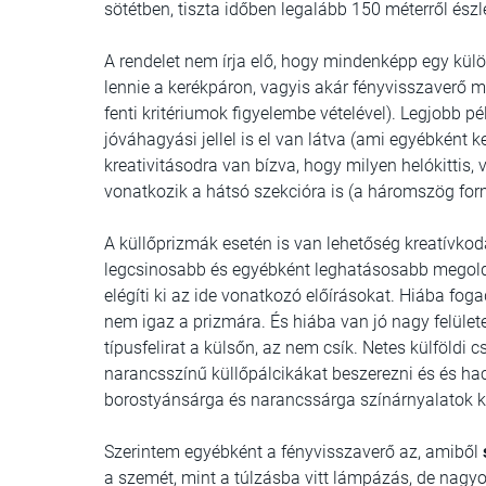
sötétben, tiszta időben legalább 150 méterről észl
A rendelet nem írja elő, hogy mindenképp egy külö
lennie a kerékpáron, vagyis akár fényvisszaverő m
fenti kritériumok figyelembe vételével). Legjobb p
jóváhagyási jellel is el van látva (ami egyébként 
kreativitásodra van bízva, hogy milyen helókittis
vonatkozik a hátsó szekcióra is (a háromszög for
A küllőprizmák esetén is van lehetőség kreatívkodás
legcsinosabb és egyébként leghatásosabb megoldás
elégíti ki az ide vonatkozó előírásokat.
Hiába fogad
nem igaz a prizmára. És hiába van jó nagy felülete
típusfelirat a külsőn, az nem csík.
Netes külföldi 
narancsszínű küllőpálcikákat beszerezni és és ha
borostyánsárga és narancssárga színárnyalatok k
Szerintem egyébként a fényvisszaverő az, amiből
a szemét, mint a túlzásba vitt lámpázás, de nagy