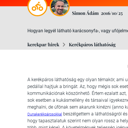
Simon Ádám
2016/10/25
Hogyan legyél látható karácsonyfa-, vagy ufójel
kerekpar/hirek
Kerékpáros láthatóság
A kerékpáros láthatóság egy olyan témakör, ami u
pedállal hajtjuk a bringát. Az, hogy mégis sok ese
kommunikációnak köszönhető. Értem ezalatt azt, h
sok esetben a kukásmellény és társaival igyekezn
meghalni, de úfónak sem akarunk kinézni (anno ka
beszélgettem a láthatóságról és a
Dunakerékpárosokkal
hogy tapasztalatuk szerint nem olyan rossz a hely
több, mint kéne). A követelmények teljesség igény