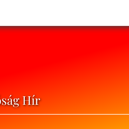
óság Hír