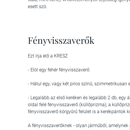
esett szó.
Fényvisszaverők
Ezt írja elő a KRESZ
- Elöl egy fehér fényvisszaverő.
- Hátul egy, vagy két piros színű, szimmetrikusan
- Legalább az első keréken és legalább 2 db, egy
oldal felé fényvisszaverő (küllőprizma); a küllőpr
fényvisszaverő körgyűrű felület is a kerékpántok
A fényvisszaverőknek - olyan járműből, amelynek a