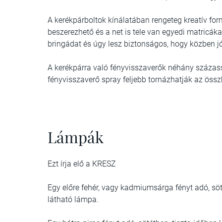
A kerékpárboltok kínálatában rengeteg kreatív fo
beszerezhető és a net is tele van egyedi matricákat
bringádat és úgy lesz biztonságos, hogy közben jól
A kerékpárra való fényvisszaverők néhány százass
fényvisszaverő spray feljebb tornázhatják az össz
Lámpák
Ezt írja elő a KRESZ
Egy előre fehér, vagy kadmiumsárga fényt adó, söt
látható lámpa.