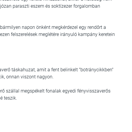
 józan paraszti eszem és soktízezer forgalomban
y bármilyen napon önként megkérdezel egy rendőrt a
 ezen felszerelések meglétére irányuló kampány keretein
erő táskahuzat, amit a fent belinkelt "botránycikkben"
zik, onnan viszont nagyon.
ő szállal megspékelt fonalak egyedi fényvisszaverős
é teszik.