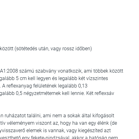
k között (sötétedés után, vagy rossz időben)
A1:2008 számú szabvány vonatkozik, ami többek között
galább 5 cm kell legyen és legalább két vízszintes
. A reflexanyag felületének legalább 0,13
alább 0,5 négyzetméternek kell lennie. Két reflexsáv
 ruházatot találni, ami nem a sokak által kifogásolt
ktív véleményem viszont az, hogy ha van egy élénk (de
nyvisszaverő elemek is vannak, vagy kiegészíted azt
veszthető egy fekete-nindzsával, akkor a hatóság nem