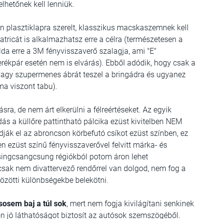
elhetőnek kell lenniük.
n plasztiklapra szerelt, klasszikus macskaszemnek kell
atricát is alkalmazhatsz erre a célra (természetesen a
élda erre a 3M fényvisszaverő szalagja, ami "E"
kerékpár esetén nem is elvárás). Ebből adódik, hogy csak a
, vagy szupermenes ábrát teszel a bringádra és ugyanez
ma viszont tabu).
ra, de nem árt elkerülni a félreértéseket. Az egyik
 a küllőre pattintható pálcika ezüst kivitelben NEM
ják el az abroncson körbefutó csíkot ezüst színben, ez
n ezüst színű fényvisszaverővel felvitt márka- és
csingcsangcsung régiókból potom áron lehet
csak nem divattervező rendőrrel van dolgod, nem fog a
özötti különbségekbe belekötni.
sosem baj a túl sok
, mert nem fogja kivilágítani senkinek
on jó láthatóságot biztosít az autósok szemszögéből.