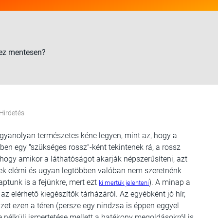
mez mentesen?
Hirdetés
gyanolyan természetes kéne legyen, mint az, hogy a
tben egy "szükséges rossz"-ként tekintenek rá, a rossz
ogy amikor a láthatóságot akarják népszerűsíteni, azt
ek elérni és ugyan legtöbben valóban nem szeretnénk
ptunk is a fejünkre, mert ezt
). A minap a
ki mertük jelenteni
z elérhető kiegészítők tárházáról. Az egyébként jó hír,
zet ezen a téren (persze egy nindzsa is éppen eggyel
e nélküli ismertetése mellett a hatékony megoldásokról is