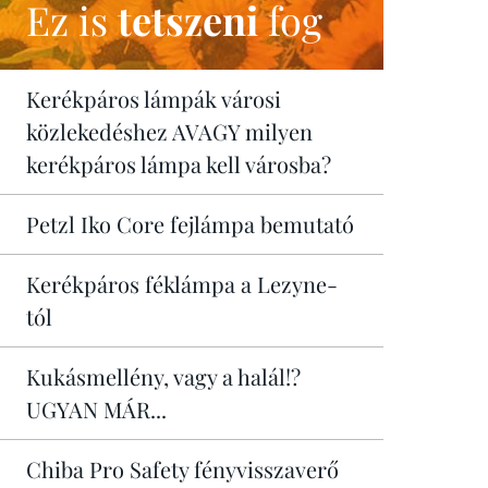
Ez is
tetszeni
fog
Kerékpáros lámpák városi
közlekedéshez AVAGY milyen
kerékpáros lámpa kell városba?
Petzl Iko Core fejlámpa bemutató
Kerékpáros féklámpa a Lezyne-
tól
Kukásmellény, vagy a halál!?
UGYAN MÁR...
Chiba Pro Safety fényvisszaverő