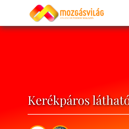
Kerékpáros láthat