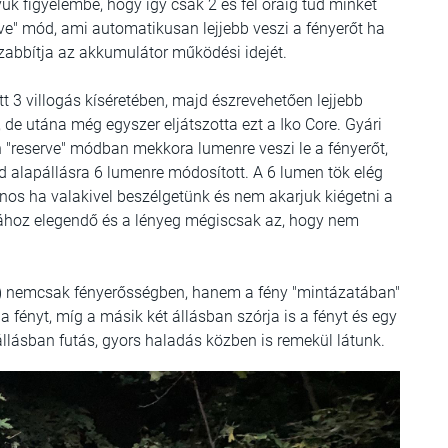
yük figyelembe, hogy így csak 2 és fél óráig tud minket
rve" mód, ami automatikusan lejjebb veszi a fényerőt ha
szabbítja az akkumulátor működési idejét.
t 3 villogás kíséretében, majd észrevehetően lejjebb
 de utána még egyszer eljátszotta ezt a Iko Core. Gyári
n "reserve" módban mekkora lumenre veszi le a fényerőt,
 alapállásra 6 lumenre módosított. A 6 lumen tök elég
znos ha valakivel beszélgetünk és nem akarjuk kiégetni a
tához elegendő és a lényeg mégiscsak az, hogy nem
en) nemcsak fényerősségben, hanem a fény "mintázatában"
a fényt, míg a másik két állásban szórja is a fényt és egy
 állásban futás, gyors haladás közben is remekül látunk.