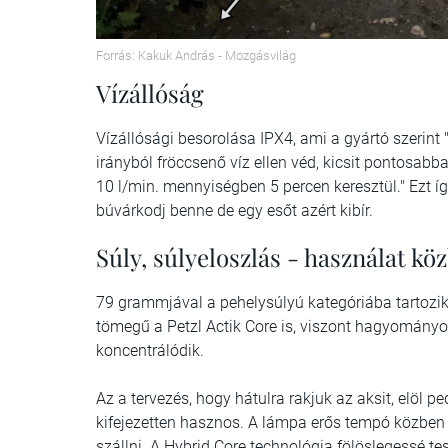
Forrás: Kakuk András - Mozgásvilág
Vízállóság
Vízállósági besorolása IPX4, ami a gyártó szerint 
irányból fröccsenő víz ellen véd, kicsit pontosabba
10 l/min. mennyiségben 5 percen keresztül." Ezt íg
búvárkodj benne de egy esőt azért kibír.
Súly, súlyeloszlás - használat kö
79 grammjával a pehelysúlyú kategóriába tartozik.
tömegű a Petzl Actik Core is, viszont hagyományo
koncentrálódik.
Az a tervezés, hogy hátulra rakjuk az aksit, elöl p
kifejezetten hasznos. A lámpa erős tempó közben 
szállni. A Hybrid Core technológia fölöslegessé te