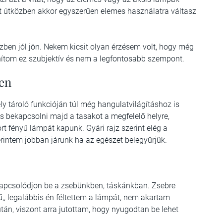
át útközben akkor egyszerűen elemes használatra váltasz
közben jól jön. Nekem kicsit olyan érzésem volt, hogy még
anítom ez szubjektív és nem a legfontosabb szempont.
en
y tároló funkcióján túl még hangulatvilágításhoz is
és bekapcsolni majd a tasakot a megfelelő helyre,
órt fényű lámpát kapunk. Gyári rajz szerint elég a
zerintem jobban járunk ha az egészet belegyűrjük.
se kapcsolódjon be a zsebünkben, táskánkban. Zsebre
ű,, legalábbis én féltettem a lámpát, nem akartam
tán, viszont arra jutottam, hogy nyugodtan be lehet