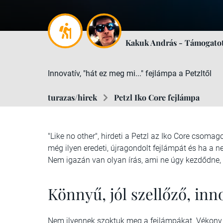
Kakuk András - Támogatot
Innovatív, "hát ez meg mi..." fejlámpa a Petzltől
turazas/hirek
Petzl Iko Core fejlámpa
"Like no other", hirdeti a Petzl az Iko Core csomag
még ilyen eredeti, újragondolt fejlámpát és ha a 
Nem igazán van olyan írás, ami ne úgy kezdődne,
Könnyű, jól szellőző, inn
Nem ilyennek szoktuk meg a fejlámpákat. Vékony