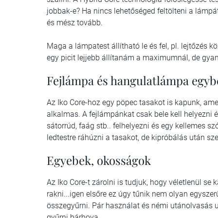
jobbak-e? Ha nincs lehetőséged feltölteni a lámp
és mész tovább.
Maga a lámpatest állítható le és fel, pl. lejtőzés 
egy picit lejjebb állítanám a maximumnál, de gy
Fejlámpa és hangulatlámpa egyb
Az Iko Core-hoz egy pöpec tasakot is kapunk, amel
alkalmas. A fejlámpánkat csak bele kell helyezni 
sátorrúd, faág stb.. felhelyezni és egy kellemes sz
ledtestre ráhúzni a tasakot, de kipróbálás után s
Egyebek, okosságok
Az Iko Core-t zárolni is tudjuk, hogy véletlenül 
rakni...igen elsőre ez úgy tűnik nem olyan egyszer
összegyűrni. Pár használat és némi utánolvasás u
gyűrni bárhova.