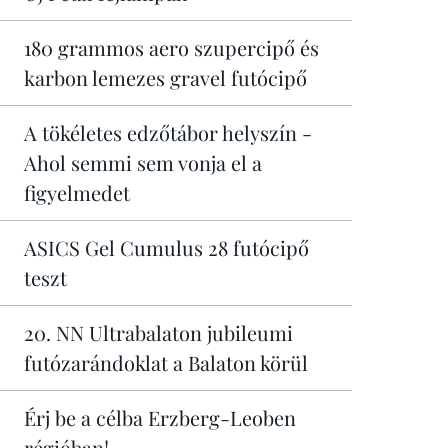
180 grammos aero szupercipő és
karbon lemezes gravel futócipő
A tökéletes edzőtábor helyszín -
Ahol semmi sem vonja el a
figyelmedet
ASICS Gel Cumulus 28 futócipő
teszt
20. NN Ultrabalaton jubileumi
futózarándoklat a Balaton körül
Érj be a célba Erzberg-Leoben
régióban!