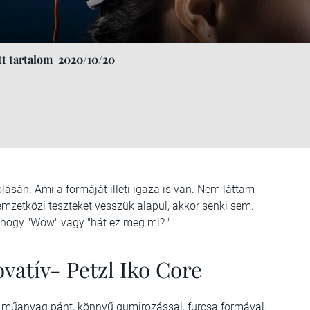
t tartalom
2020/10/20
olásán. Ami a formáját illeti igaza is van. Nem láttam
nemzetközi teszteket vesszük alapul, akkor senki sem.
 hogy "Wow" vagy "hát ez meg mi? "
ovatív- Petzl Iko Core
 műanyag pánt, könnyű gumirozással, furcsa formával.