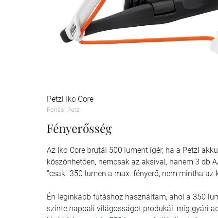
Petzl Iko Core
Forrás: Petzl
Fényerősség
Az Iko Core brutál 500 lument ígér, ha a Petzl ak
köszönhetően, nemcsak az aksival, hanem 3 db A
"csak" 350 lumen a max. fényerő, nem mintha az 
Én leginkább futáshoz használtam, ahol a 350 lum
szinte nappali világosságot produkál, míg gyári ad