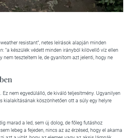
"weather resistant", netes leírások alapján minden
n: "a készülék védett minden irányból kilövellő víz ellen
y nem teszteltem le, de gyanítom azt jelenti, hogy ne
zben
 Ez nem egyedülálló, de kiváló teljesítmény. Ugyanilyen
s kialakításának köszönhetően ott a súly egy helyre
edig marad a led, sem új dolog, de főleg futáshoz
sem lebeg a fejeden, nincs az az érzésed, hogy el akarna
szi azt a vitát, hogy az elemes vagy az aksis lámpák