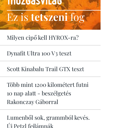
Ez is
tetszeni
fog
Milyen cipő kell HYROX-ra?
Dynafit Ultra 100 V3 teszt
Scott Kinabalu Trail GTX teszt
Több mint 1200 kilométert futni
10 nap alatt - beszélgetés
Rakonczay Gáborral
Lumenből sok, grammból kevés.
Új Petzl fejlámpák