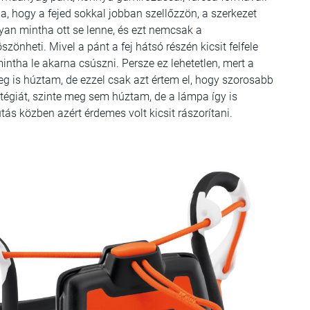
tja, hogy a fejed sokkal jobban szellőzzön, a szerkezet
yan mintha ott se lenne, és ezt nemcsak a
nheti. Mivel a pánt a fej hátsó részén kicsit felfele
mintha le akarna csúszni. Persze ez lehetetlen, mert a
 is húztam, de ezzel csak azt értem el, hogy szorosabb
atégiát, szinte meg sem húztam, de a lámpa így is
ás közben azért érdemes volt kicsit rászorítani.