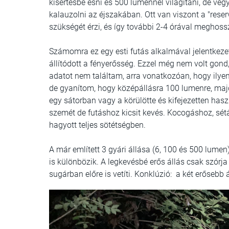
kísértésbe esni és 500 lumennel világítani, de veg
kalauzolni az éjszakában. Ott van viszont a "rese
szükségét érzi, és így további 2-4 órával meghos
Számomra ez egy esti futás alkalmával jelentkezet
állítódott a fényerősség. Ezzel még nem volt gond,
adatot nem találtam, arra vonatkozóan, hogy ilye
de gyanítom, hogy középállásra 100 lumenre, majd
egy sátorban vagy a körülötte és kifejezetten has
szemét de futáshoz kicsit kevés. Kocogáshoz, sé
hagyott teljes sötétségben.
A már említett 3 gyári állása (6, 100 és 500 lum
is különbözik. A legkevésbé erős állás csak szórja 
sugárban előre is vetíti. Konklúzió: a két erősebb