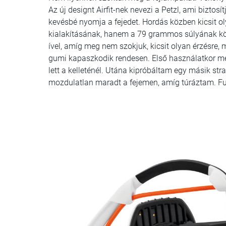
Az új designt Airfit-nek nevezi a Petzl, ami biztosí
kevésbé nyomja a fejedet. Hordás közben kicsit ol
kialakításának, hanem a 79 grammos súlyának köszö
ível, amíg meg nem szokjuk, kicsit olyan érzésre, 
gumi kapaszkodik rendesen. Első használatkor meg
lett a kelleténél. Utána kipróbáltam egy másik str
mozdulatlan maradt a fejemen, amíg túráztam. Fut