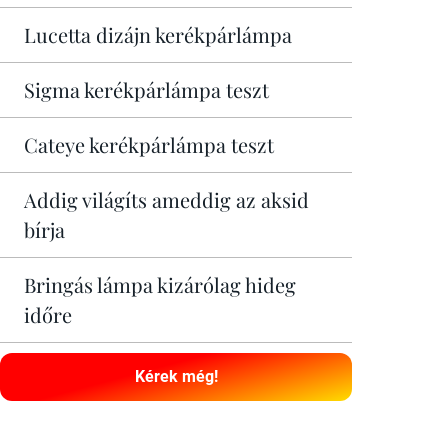
Lucetta dizájn kerékpárlámpa
Sigma kerékpárlámpa teszt
Cateye kerékpárlámpa teszt
Addig világíts ameddig az aksid
bírja
Bringás lámpa kizárólag hideg
időre
Kérek még!