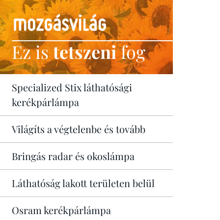
Ez is
tetszeni
fog
Specialized Stix láthatósági
kerékpárlámpa
Világíts a végtelenbe és tovább
Bringás radar és okoslámpa
Láthatóság lakott területen belül
Osram kerékpárlámpa