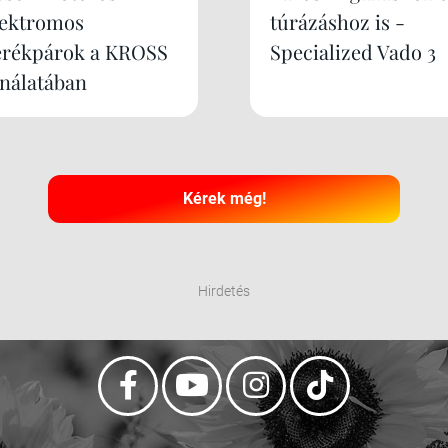
lektromos
túrázáshoz is -
erékpárok a KROSS
Specialized Vado 3
ínálatában
Kérek még!
Hirdetés