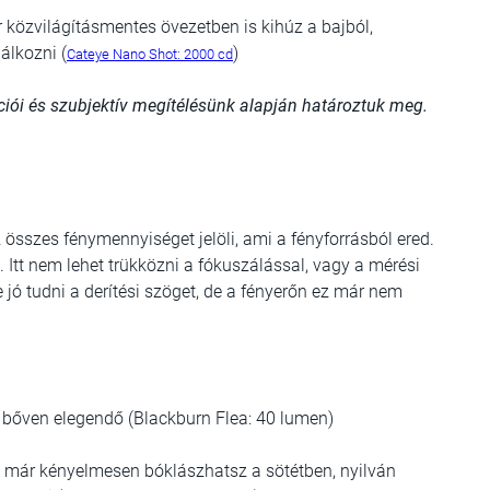
közvilágításmentes övezetben is kihúz a bajból,
álkozni (
)
Cateye Nano Shot: 2000 cd
ációi és szubjektív megítélésünk alapján határoztuk meg.
összes fénymennyiséget jelöli, ami a fényforrásból ered.
Itt nem lehet trükközni a fókuszálással, vagy a mérési
e jó tudni a derítési szöget, de a fényerőn ez már nem
bőven elegendő (Blackburn Flea: 40 lumen)
ől már kényelmesen bóklászhatsz a sötétben, nyilván