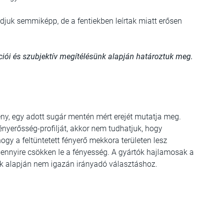
djuk semmiképp, de a fentiekben leírtak miatt erősen
ációi és szubjektív megítélésünk alapján határoztuk meg.
fény, egy adott sugár mentén mért erejét mutatja meg.
nyerősség-profilját, akkor nem tudhatjuk, hogy
gy a feltüntetett fényerő mekkora területen lesz
 mennyire csökken le a fényesség. A gyártók hajlamosak a
iek alapján nem igazán irányadó választáshoz.