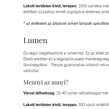
Lakott területen kívül, terepen:
2000 candela már 
erdőben zúzáshoz ennek duplájával érdemes prób
* az értékeket az általunk ismert lámpák specifik
Lumen
És végül megérkeztünk a lumenhez. Ez az érték az 
Ebből eredően ez a legpraktikusabb mértékegység. 
távolságokkal... Persze gyakorlatias oldalról nézv
változtat.
Mennyi az annyi?
Városi láthatóság:
20-40 lumen láthatóságra már 
Lakott területen kívül, terepen:
300 körüli értékt