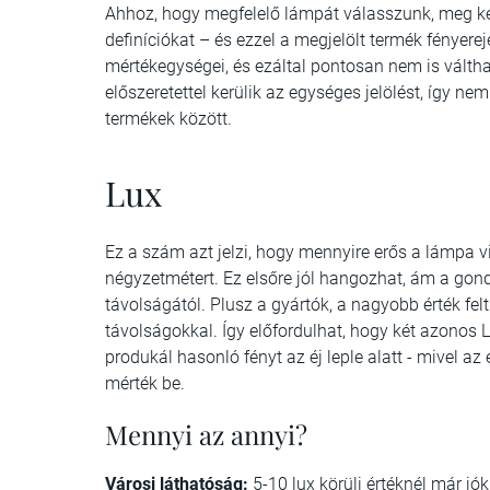
Ahhoz, hogy megfelelő lámpát válasszunk, meg kell
definíciókat – és ezzel a megjelölt termék fényer
mértékegységei, és ezáltal pontosan nem is váltha
előszeretettel kerülik az egységes jelölést, így 
termékek között.
Lux
Ez a szám azt jelzi, hogy mennyire erős a lámpa v
négyzetmétert. Ez elsőre jól hangozhat, ám a go
távolságától. Plusz a gyártók, a nagyobb érték fe
távolságokkal. Így előfordulhat, hogy két azonos
produkál hasonló fényt az éj leple alatt - mivel a
mérték be.
Mennyi az annyi?
Városi láthatóság:
5-10 lux körüli értéknél már jó