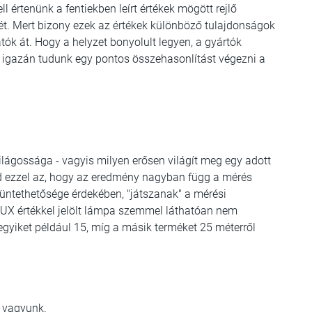
 értenünk a fentiekben leírt értékek mögött rejlő
ejét. Mert bizony ezek az értékek különböző tulajdonságok
tók át. Hogy a helyzet bonyolult legyen, a gyártók
nem igazán tudunk egy pontos összehasonlítást végezni a
ilágossága - vagyis milyen erősen világít meg egy adott
nd ezzel az, hogy az eredmény nagyban függ a mérés
ltüntethetősége érdekében, "játszanak" a mérési
 LUX értékkel jelölt lámpa szemmel láthatóan nem
z egyiket például 15, míg a másik terméket 25 méterről
k vagyunk.