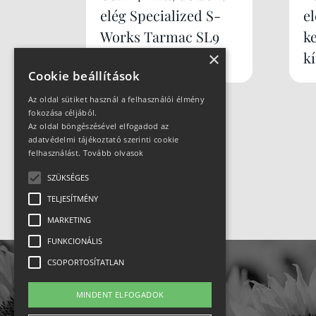
elég Specialized S-
e
Works Tarmac SL9
k
×
k
Cookie beállítások
Az oldal sütiket használ a felhasználói élmény
fokozása céljából.
Az oldal böngészésével elfogadod az
adatvédelmi tájékoztató szerinti cookie
felhasználást.
Tovább olvasok
SZÜKSÉGES
TELJESÍTMÉNY
MARKETING
FUNKCIONÁLIS
CSOPORTOSÍTATLAN
MINDENT ELFOGADOK