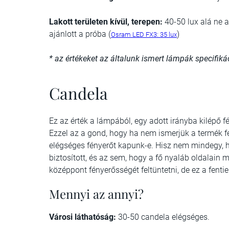
Lakott területen kívül, terepen:
40-50 lux alá ne a
ajánlott a próba (
)
Osram LED FX3: 35 lux
* az értékeket az általunk ismert lámpák specifik
Candela
Ez az érték a lámpából, egy adott irányba kilépő 
Ezzel az a gond, hogy ha nem ismerjük a termék fé
elégséges fényerőt kapunk-e. Hisz nem mindegy, ho
biztosított, és az sem, hogy a fő nyaláb oldalain
középpont fényerősségét feltüntetni, de ez a fent
Mennyi az annyi?
Városi láthatóság:
30-50 candela elégséges.