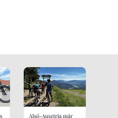
s
Alsó-Ausztria már