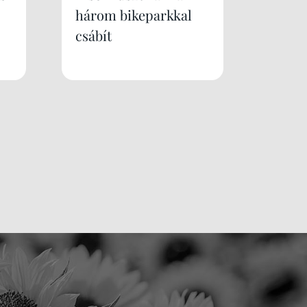
három bikeparkkal
csábít