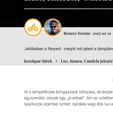
Benecz Ferenc
2015/10/21
Jelölésben a fényerő - melyik mit jelent a lámpákn
kerekpar/hirek
Lux, lumen, Candela jelenté
Itt a lámpafényes bringázások időszaka, de észbe
egyszerűbb, veszek egy „jó erőset”. Ám az üzlet
találkozok szembe: lumen, candela vagy épp lux je