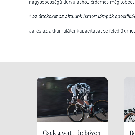
nagysebességű durvuláshoz érdemes még többet e
* az értékeket az általunk ismert lámpák specifik
Ja, és az akkumulátor kapacitását se feledjük meg
Csak 4 watt, de bőven
B