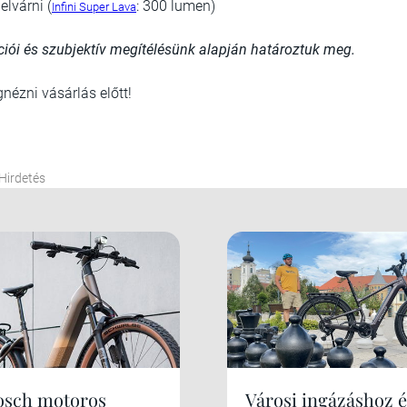
lvárni (
: 300 lumen)
Infini Super Lava
ációi és szubjektív megítélésünk alapján határoztuk meg.
nézni vásárlás előtt!
Hirdetés
osch motoros
Városi ingázáshoz é