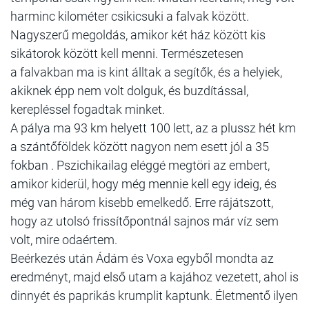
harminc kilométer csikicsuki a falvak között.
Nagyszerű megoldás, amikor két ház között kis
sikátorok között kell menni. Természetesen
a falvakban ma is kint álltak a segítők, és a helyiek,
akiknek épp nem volt dolguk, és buzdítással,
kerepléssel fogadtak minket.
A pálya ma 93 km helyett 100 lett, az a plussz hét km
a szántőföldek között nagyon nem esett jól a 35
fokban . Pszichikailag eléggé megtöri az embert,
amikor kiderül, hogy még mennie kell egy ideig, és
még van három kisebb emelkedő. Erre rájátszott,
hogy az utolsó frissítőpontnál sajnos már víz sem
volt, mire odaértem.
Beérkezés után Ádám és Voxa egyből mondta az
eredményt, majd első utam a kajához vezetett, ahol is
dinnyét és paprikás krumplit kaptunk. Életmentő ilyen