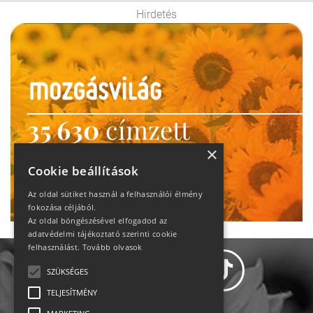
Hirdetés
35 630
címzett
heti motiváció
×
Cookie beállítások
Ne maradj le!
Az oldal sütiket használ a felhasználói élmény
fokozása céljából.
Az oldal böngészésével elfogadod az
adatvédelmi tájékoztató szerinti cookie
felhasználást.
Tovább olvasok
SZÜKSÉGES
TELJESÍTMÉNY