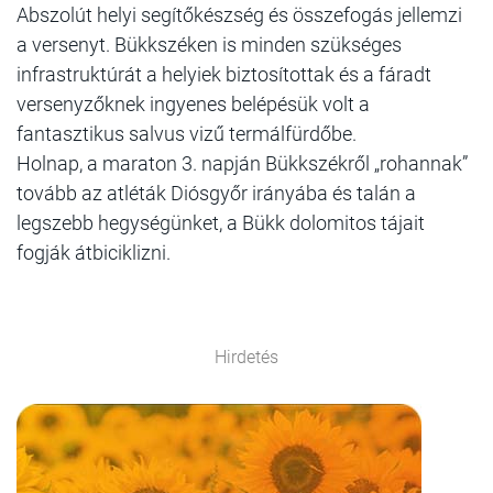
Abszolút helyi segítőkészség és összefogás jellemzi
a versenyt. Bükkszéken is minden szükséges
infrastruktúrát a helyiek biztosítottak és a fáradt
versenyzőknek ingyenes belépésük volt a
fantasztikus salvus vizű termálfürdőbe.
Holnap, a maraton 3. napján Bükkszékről „rohannak”
tovább az atléták Diósgyőr irányába és talán a
legszebb hegységünket, a Bükk dolomitos tájait
fogják átbiciklizni.
Hirdetés