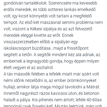
gondolván tartalékolok. Szerencsére ma kevesebb
erdős meredek, és több sotteres lankás emelkedő
volt, így kicsit könnyebb volt tartani a megfelelő
tempót. Az első két mászásnál semmi probléma nem
volt, viszont a Kékesi sípálya és az azt felvezető
meredek eléggé kivette az erőt. Ennek
visszaszerzésében előbb a sípályán egy
iskoláscsoport búzdítása , majd a frissítőpont
segített a tetőn. A segítők mindent kéz alá adnak, az
embernek a legnagyobb gondja, hogy éppen milyen
ételt vegyen el az asztalról.
A táv második felében a lefelék miatt már azért volt
némi időnk nézelődni is, az ember örömkönnyeket
hullajt, amikor látja maga mögül távolodni a Mátrát.
Innentől nagyrészt rázós kavicsos úton, és betonon
haladt a pálya. Kis pihenés nem ártott, lefelé 40-60as
tempónál csak figyelni kell. Miután leértünk, még volt