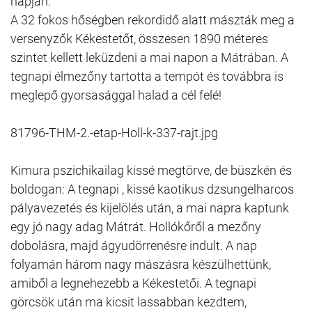
napján.
A 32 fokos hőségben rekordidő alatt mászták meg a
versenyzők Kékestetőt, összesen 1890 méteres
szintet kellett leküzdeni a mai napon a Mátrában. A
tegnapi élmezőny tartotta a tempót és továbbra is
meglepő gyorsasággal halad a cél felé!
81796-THM-2.-etap-Holl-k-337-rajt.jpg
Kimura pszichikailag kissé megtörve, de büszkén és
boldogan: A tegnapi , kissé kaotikus dzsungelharcos
pályavezetés és kijelölés után, a mai napra kaptunk
egy jó nagy adag Mátrát. Hollókőről a mezőny
dobolásra, majd ágyudörrenésre indult. A nap
folyamán három nagy mászásra készülhettünk,
amiből a legnehezebb a Kékestetői. A tegnapi
görcsök után ma kicsit lassabban kezdtem,