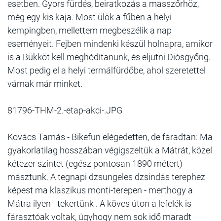
esetben. Gyors fürdés, beiratkozás a masszőrhöz,
még egy kis kaja. Most ülök a fűben a helyi
kempingben, mellettem megbeszélik a nap
eseményeit. Fejben mindenki készül holnapra, amikor
is a Bükköt kell meghódítanunk, és eljutni Diósgyőrig.
Most pedig el a helyi termálfürdőbe, ahol szeretettel
várnak már minket.
81796-THM-2.-etap-akci-.JPG
Kovács Tamás - Bikefun elégedetten, de fáradtan: Ma
gyakorlatilag hosszában végigszeltük a Mátrát, közel
kétezer szintet (egész pontosan 1890 métert)
másztunk. A tegnapi dzsungeles dzsindás terephez
képest ma klaszikus monti-terepen - merthogy a
Mátra ilyen - tekertünk . A köves úton a lefelék is
fárasztóak voltak, úgyhogy nem sok idő maradt