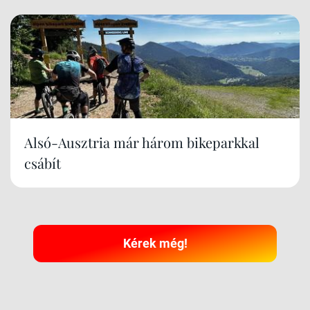
Alsó-Ausztria már három bikeparkkal
csábít
Kérek még!