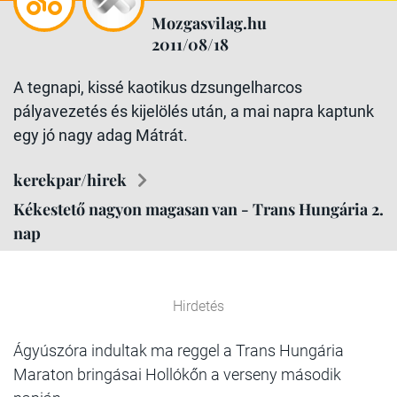
Mozgasvilag.hu
2011/08/18
A tegnapi, kissé kaotikus dzsungelharcos
pályavezetés és kijelölés után, a mai napra kaptunk
egy jó nagy adag Mátrát.
kerekpar/hirek
Kékestető nagyon magasan van - Trans Hungária 2.
nap
Hirdetés
Ágyúszóra indultak ma reggel a Trans Hungária
Maraton bringásai Hollókőn a verseny második