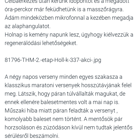
Célbaérkezés után kérünk időpontot és a megadott
óra-perckor már feküdhetünk is a masszőrágyra.
Ádám mindeközben mikrofonnal a kezében megadja
az alaphangulatot.
Holnap is kemény napunk lesz, úgyhogy kiélvezzük a
regenerálódási lehetőségeket.
81796-THM-2.-etap-Holl-k-337-akci-.jpg
A négy napos verseny minden egyes szakasza a
klasszikus maratoni versenyek hosszútávjának felel
meg. Látszik, hogy páran túlvállalták magukat, de
ennek ellenére balesetmentes volt a mai nap is.
Műszaki hiba miatt páran feladták a versenyt ,
komolyabb baleset nem történt. A mentősök pár
horzsoláson és zúzódáson kívül nem tudtak jelentős
sérülésről beszámolni.