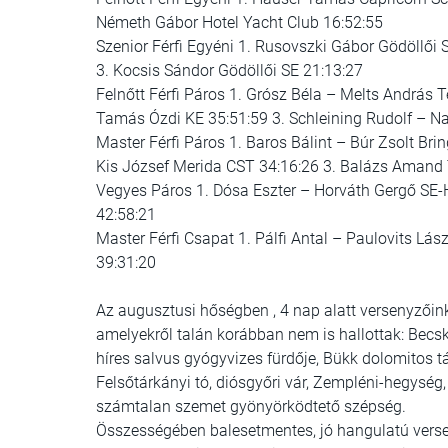
Németh Gábor Hotel Yacht Club 16:52:55
Szenior Férfi Egyéni 1. Rusovszki Gábor Gödöllői
3. Kocsis Sándor Gödöllői SE 21:13:27
Felnőtt Férfi Páros 1. Grósz Béla – Melts András
Tamás Ózdi KE 35:51:59 3. Schleining Rudolf – N
Master Férfi Páros 1. Baros Bálint – Búr Zsolt Br
Kis József Merida CST 34:16:26 3. Balázs Amand 
Vegyes Páros 1. Dósa Eszter – Horváth Gergő SE-
42:58:21
Master Férfi Csapat 1. Pálfi Antal – Paulovits 
39:31:20
Az augusztusi hőségben , 4 nap alatt versenyzőin
amelyekről talán korábban nem is hallottak: Becs
híres salvus gyógyvizes fürdője, Bükk dolomitos t
Felsőtárkányi tó, diósgyőri vár, Zempléni-hegység,
számtalan szemet gyönyörködtető szépség.
Összességében balesetmentes, jó hangulatú vers