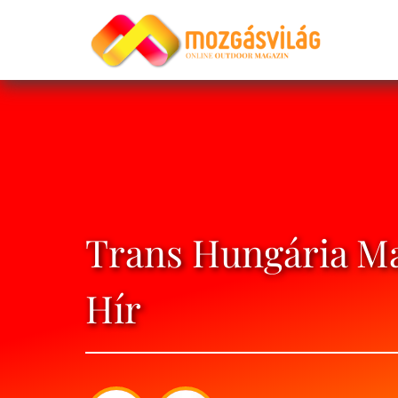
Trans Hungária Mar
Hír