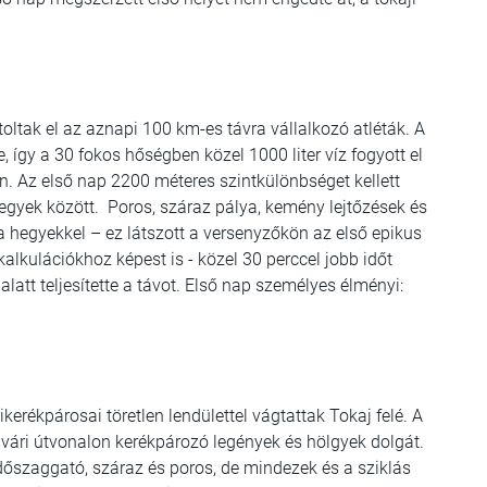
oltak el az aznapi 100 km-es távra vállalkozó atléták. A
, így a 30 fokos hőségben közel 1000 liter víz fogyott el
kon. Az első nap 2200 méteres szintkülönbséget kellett
gyek között. Poros, száraz pálya, kemény lejtőzések és
 hegyekkel – ez látszott a versenyzőkön az első epikus
alkulációkhoz képest is - közel 30 perccel jobb időt
alatt teljesítette a távot. Első nap személyes élményi:
rékpárosai töretlen lendülettel vágtattak Tokaj felé. A
gvári útvonalon kerékpározó legények és hölgyek dolgát.
üdőszaggató, száraz és poros, de mindezek és a sziklás