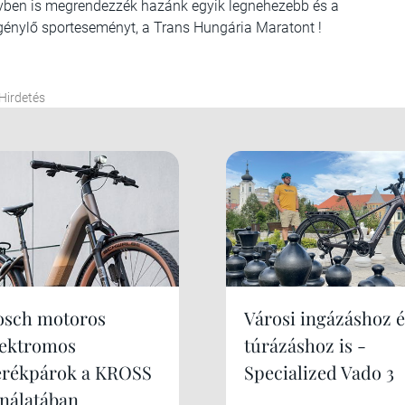
 évben is megrendezzék hazánk egyik legnehezebb és a
igénylő sporteseményt, a Trans Hungária Maratont !
Hirdetés
osch motoros
Városi ingázáshoz é
lektromos
túrázáshoz is -
erékpárok a KROSS
Specialized Vado 3
ínálatában