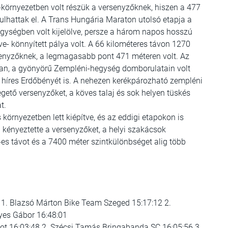
t-környezetben volt részük a versenyzőknek, hiszen a 477
dulhattak el. A Trans Hungária Maraton utolsó etapja a
gységben volt kijelölve, persze a három napos hosszú
ve- könnyített pálya volt. A 66 kilométeres távon 1270
rsenyzőknek, a legmagasabb pont 471 méteren volt. Az
ban, a gyönyörű Zempléni-hegység domborulatain volt
l híres Erdőbényét is. A nehezen kerékpározható zempléni
zegető versenyzőket, a köves talaj és sok helyen tüskés
t.
 környezetben lett kiépítve, és az eddigi etapokon is
el kényeztette a versenyzőket, a helyi szakácsok
es távot és a 7400 méter szintkülönbséget alig több
 1. Blazsó Márton Bike Team Szeged 15:17:12 2.
yes Gábor 16:48:01
cot 16:03:48 2. Szécsi Tamás Bringabanda SC 16:05:56 3.