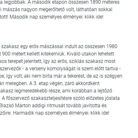
tak a legjobbak. A második etapon összesen 1890 méteres
tői mászás nagyon megerőltető volt, láthatóan sokkal
tt! Második nap személyes élményei: klikk ide!
i szakasz egy erős mászással indult az összesen 1980
900 métert kellett kitekerniük. Kiváló utakon lehetett
os terepet jelentett, így az erős, sziklás szakasz most
szervezők - a verseny komolyságát is szem előtt tartva -
így volt, aki nem bírta már a tekerést, de az is szégyen
ári melegben. A 3. etap végén, záró akkordként
szakasz legmeredekebb része, ami korábban a lejtőző
A főszervező szakaszteljesítésre szóló előzetes jóslata
Blazsó Márton addigi ritmusát tovább javította és
zőire. Harmadik nap személyes élményei: klikk ide!