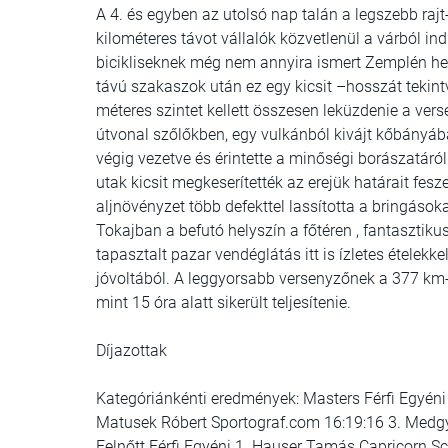
A 4. és egyben az utolsó nap talán a legszebb raj
kilométeres távot vállalók közvetlenül a várból in
bicikliseknek még nem annyira ismert Zemplén he
távú szakaszok után ez egy kicsit –hosszát tekint
méteres szintet kellett összesen leküzdenie a ve
útvonal szőlőkben, egy vulkánból kivájt kőbányá
végig vezetve és érintette a minőségi borászatáró
utak kicsit megkeserítették az erejük határait fes
aljnövényzet több defekttel lassította a bringásoka
Tokajban a befutó helyszín a főtéren , fantasztikus
tapasztalt pazar vendéglátás itt is ízletes ételekk
jóvoltából. A leggyorsabb versenyzőnek a 377 km-
mint 15 óra alatt sikerült teljesítenie.
Díjazottak
Kategóriánkénti eredmények: Masters Férfi Egyéni
Matusek Róbert Sportograf.com 16:19:16 3. Medg
Felnőtt Férfi Egyéni 1. Hauser Tamás Capricorn S