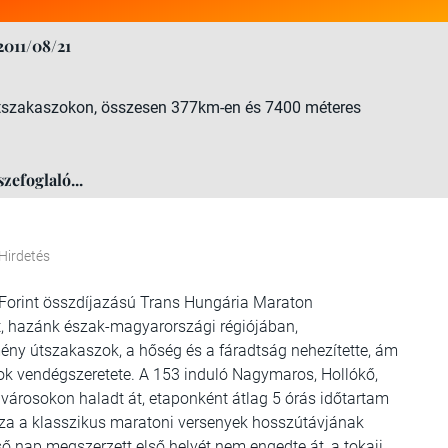
2011/08/21
útszakaszokon, összesen 377km-en és 7400 méteres
efoglaló...
Hirdetés
Forint összdíjazású Trans Hungária Maraton
t, hazánk észak-magyarországi régiójában,
ény útszakaszok, a hőség és a fáradtság nehezítette, ám
sok vendégszeretete. A 153 induló Nagymaros, Hollókő,
 városokon haladt át, etaponként átlag 5 órás időtartam
za a klasszikus maratoni versenyek hosszútávjának
ső nap megszerzett első helyét nem engedte át, a tokaji