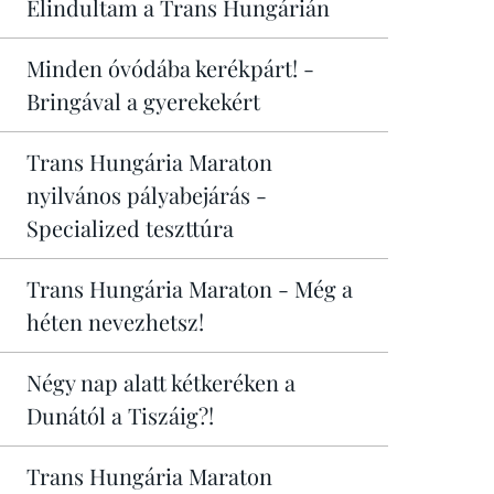
Elindultam a Trans Hungárián
Minden óvódába kerékpárt! -
Bringával a gyerekekért
Trans Hungária Maraton
nyilvános pályabejárás -
Specialized teszttúra
Trans Hungária Maraton - Még a
héten nevezhetsz!
Négy nap alatt kétkeréken a
Dunától a Tiszáig?!
Trans Hungária Maraton