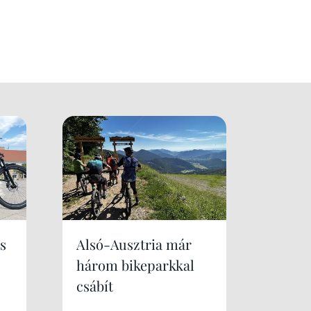
s
Alsó-Ausztria már
három bikeparkkal
csábít