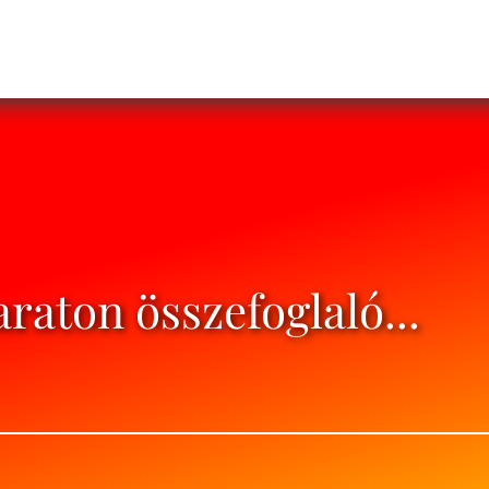
aton összefoglaló...