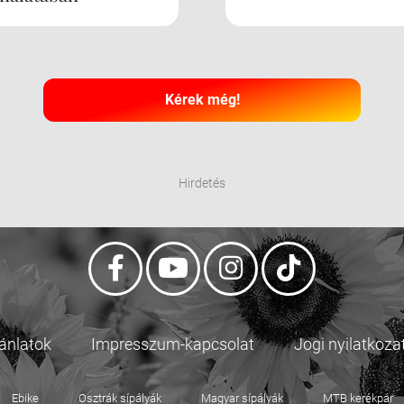
Kérek még!
Hirdetés
jánlatok
Impresszum-kapcsolat
Jogi nyilatkoza
Ebike
Osztrák sípályák
Magyar sípályák
MTB kerékpár