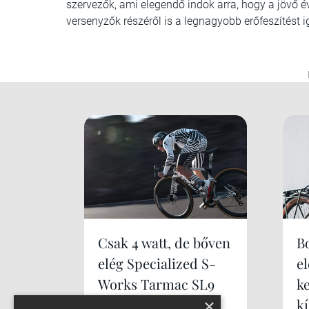
szervezők, ami elegendő indok arra, hogy a jövő
versenyzők részéről is a legnagyobb erőfeszítést 
Csak 4 watt, de bőven
B
elég Specialized S-
e
Works Tarmac SL9
k
×
k