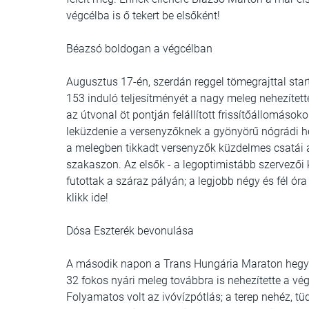
végcélba is ő tekert be elsőként!
Béazsó boldogan a végcélban
Augusztus 17-én, szerdán reggel tömegrajttal start
153 induló teljesítményét a nagy meleg nehezítette
az útvonal öt pontján felállított frissítőállomáso
leküzdenie a versenyzőknek a gyönyörű nógrádi he
a melegben tikkadt versenyzők küzdelmes csatái a
szakaszon. Az elsők - a legoptimistább szervezői k
futottak a száraz pályán; a legjobb négy és fél óra 
klikk ide!
Dósa Eszterék bevonulása
A második napon a Trans Hungária Maraton hegyike
32 fokos nyári meleg továbbra is nehezítette a vé
Folyamatos volt az ivóvízpótlás; a terep nehéz, t