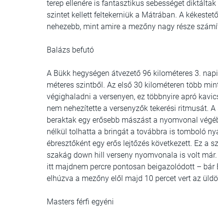
terep ellenére is fantasztikus sebességet diktál
szintet kellett feltekerniük a Mátrában. A kékeste
nehezebb, mint amire a mezőny nagy része számíto
Balázs befutó
A Bükk hegységen átvezető 96 kilométeres 3. nap
méteres szintből. Az első 30 kilométeren több mint 
végighaladni a versenyen, ez többnyire apró kavics
nem nehezítette a versenyzők tekerési ritmusát. A 
beraktak egy erősebb mászást a nyomvonal végébe, 
nélkül tolhatta a bringát a továbbra is tomboló ny
ébresztőként egy erős lejtőzés következett. Ez a 
szakág down hill verseny nyomvonala is volt már. 
itt majdnem percre pontosan beigazolódott – bár 
elhúzva a mezőny elől majd 10 percet vert az üldö
Masters férfi egyéni