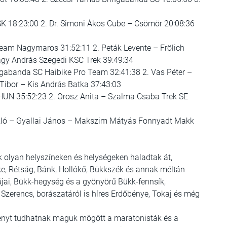
 SK 18:23:00 2. Dr. Simoni Ákos Cube – Csömör 20:08:36
 Team Nagymaros 31:52:11 2. Peták Levente – Frölich
agy András Szegedi KSC Trek 39:49:34
ingabanda SC Haibike Pro Team 32:41:38 2. Vas Péter –
Tibor – Kis András Batka 37:43:03
HUN 35:52:23 2. Orosz Anita – Szalma Csaba Trek SE
László – Gyallai János – Makszim Mátyás Fonnyadt Makk
k olyan helyszíneken és helységeken haladtak át,
ke, Rétság, Bánk, Hollókő, Bükkszék és annak méltán
ájai, Bükk-hegység és a gyönyörű Bükk-fennsík,
 Szerencs, borászatáról is híres Erdőbénye, Tokaj és még
enyt tudhatnak maguk mögött a maratonisták és a