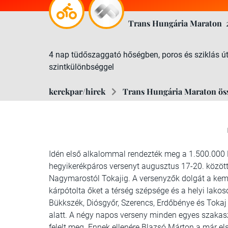
Trans Hungária Maraton
4 nap tüdőszaggató hőségben, poros és sziklás 
szintkülönbséggel
kerekpar/hirek
Trans Hungária Maraton össz
Idén első alkalommal rendezték meg a 1.500.000 
hegyikerékpáros versenyt augusztus 17-20. közöt
Nagymarostól Tokajig. A versenyzők dolgát a kem
kárpótolta őket a térség szépsége és a helyi lako
Bükkszék, Diósgyőr, Szerencs, Erdőbénye és Tokaj
alatt. A négy napos verseny minden egyes szakas
felelt meg. Ennek ellenére Blazsó Márton a már el