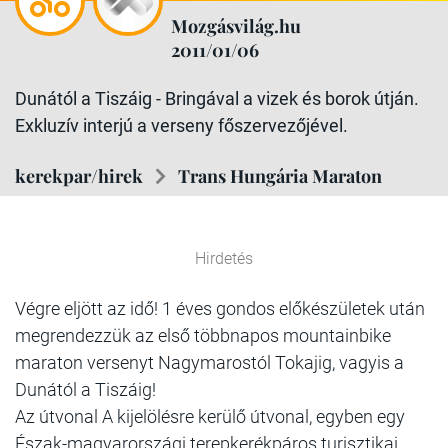
Mozgásvilág.hu
2011/01/06
Dunától a Tiszáig - Bringával a vizek és borok útján.
Exkluzív interjú a verseny főszervezőjével.
kerekpar/hirek
Trans Hungária Maraton
Hirdetés
Végre eljött az idő! 1 éves gondos előkészületek után
megrendezzük az első többnapos mountainbike
maraton versenyt Nagymarostól Tokajig, vagyis a
Dunától a Tiszáig!
Az útvonal A kijelölésre kerülő útvonal, egyben egy
Észak-magyarországi terepkerékpáros turisztikai