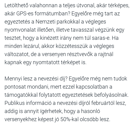
Letölthető valahonnan a teljes útvonal, akár térképes,
akár GPS-es formátumban? Egyelőre még tart az
egyeztetés a Nemzeti parkokkal a végleges
nyomvonalat illetően, illetve tavasszal végzünk egy
tesztet, hogy a kinézett irány nem túl saras-e. Ha
minden lezárul, akkor közzétesszük a végleges
változatot, de a versenyen résztvevők a rajtnál
kapnak egy nyomtatott térképet is.
Mennyi lesz a nevezési díj? Egyelőre még nem tudok
pontosat mondani, mert ezzel kapcsolatban a
támogatókkal folytatott egyeztetések befolyásolnak.
Publikus információ a nevezési díjról februártól lesz,
addig is annyit ígérhetek, hogy a hasonló
versenyekhez képest jó 50%-kal olcsóbb lesz.