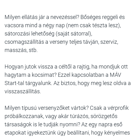
Milyen ellátás jár a nevezéssel? Bőséges reggeli és
vacsora mind a négy nap (nem csak tészta lesz),
sátorozási lehetőség (saját sátorral),
csomagszállítás a verseny teljes távján, szerviz,
masszás, stb.
Hogyan jutok vissza a céltől a rajtig, ha mondjuk ott
hagytam a kocsimat? Ezzel kapcsolatban a MÁV
Start-tal tárgyalunk. Az biztos, hogy meg lesz oldva a
visszaszállítás.
Milyen típusú versenyzőket vártok? Csak a vérprofik
próbálkozzanak, vagy akár túrázós, sörözgetős
társaságok is le tudják nyomni? Az egy napra eső
etapokat igyekeztünk úgy beállítani, hogy kényelmes