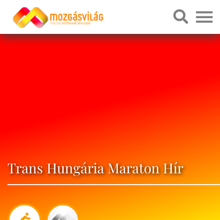
Trans Hungária Maraton Hír