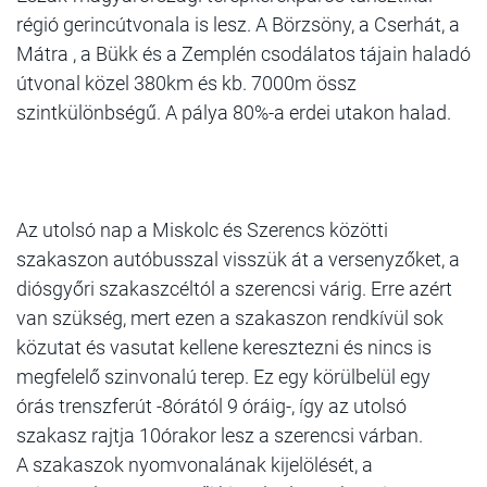
régió gerincútvonala is lesz. A Börzsöny, a Cserhát, a
Mátra , a Bükk és a Zemplén csodálatos tájain haladó
útvonal közel 380km és kb. 7000m össz
szintkülönbségű. A pálya 80%-a erdei utakon halad.
Az utolsó nap a Miskolc és Szerencs közötti
szakaszon autóbusszal visszük át a versenyzőket, a
diósgyőri szakaszcéltól a szerencsi várig. Erre azért
van szükség, mert ezen a szakaszon rendkívül sok
közutat és vasutat kellene keresztezni és nincs is
megfelelő szinvonalú terep. Ez egy körülbelül egy
órás trenszferút -8órától 9 óráig-, így az utolsó
szakasz rajtja 10órakor lesz a szerencsi várban.
A szakaszok nyomvonalának kijelölését, a