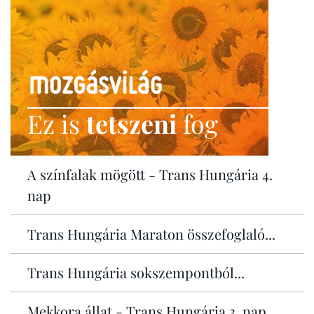
Ez is
tetszeni
fog
A színfalak mögött - Trans Hungária 4.
nap
Trans Hungária Maraton összefoglaló...
Trans Hungária sokszempontból...
Mekkora állat - Trans Hungária 3. nap