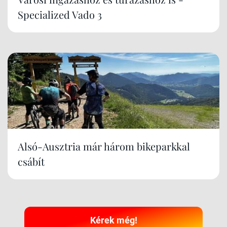
Specialized Vado 3
Alsó-Ausztria már három bikeparkkal
csábít
Kérek még!