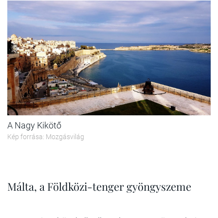
A Nagy Kikötő
Kép forrása: Mozgásvilág
Málta, a Földközi-tenger gyöngyszeme