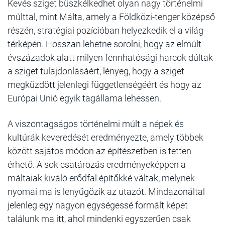
Kevés sziget büszkélkedhet olyan nagy történelmi
múlttal, mint Málta, amely a Földközi-tenger középső
részén, stratégiai pozícióban helyezkedik el a világ
térképén. Hosszan lehetne sorolni, hogy az elmúlt
évszázadok alatt milyen fennhatósági harcok dúltak
a sziget tulajdonlásáért, lényeg, hogy a sziget
megküzdött jelenlegi függetlenségéért és hogy az
Európai Unió egyik tagállama lehessen.
A viszontagságos történelmi múlt a népek és
kultúrák keveredését eredményezte, amely többek
között sajátos módon az építészetben is tetten
érhető. A sok csatározás eredményeképpen a
máltaiak kiváló erődfal építőkké váltak, melynek
nyomai ma is lenyűgözik az utazót. Mindazonáltal
jelenleg egy nagyon egységessé formált képet
találunk ma itt, ahol mindenki egyszerűen csak