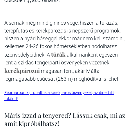
öblökben gyakorolhatsz.
A sornak még mindig nincs vége, hiszen a túrázás,
terepfutás és kerékpározás is népszerű programok,
hiszen a nyári hőséggel ekkor már nem kell számolni,
kellemes 24-26 fokos hőmérsékletben hódolhatsz
túrák
szenvedélyeidnek. A
alkalmanként egészen
lent a sziklás tengerparti ösvényeken vezetnek,
kerékpározni
magasan fent, akár Málta
legmagasabb csúcsát (253m) meghódítva is lehet.
Februárban kipróbáltuk a kerékpáros ösvényeket, az itinert itt
találod!
Máris izzad a tenyered? Lássuk csak, mi az
amit kipróbálhatsz!