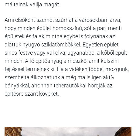
máltainak vallja magát.
Ami elsőként szemet szúrhat a városokban járva,
hogy minden épület homokszínű, sőt a part menti
épületek és falak mintha egybe is folynának az
alattuk nyugvó sziklatömbökkel. Egyetlen épület
sincs festve vagy vakolva, ugyanabból a kőből épült
minden. A fő építőanyag a mészkő, amit külszíni
fejtéssel termelnek ki. Ha a vidéken többet mozgunk,
szembe találkozhatunk a még ma is igen aktív
bányákkal, ahonnan teherautókkal hordják az
építésre szánt köveket.