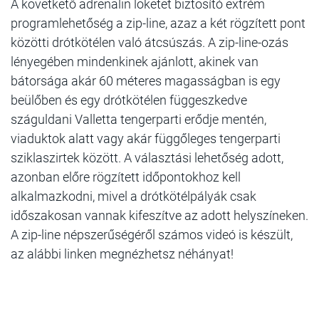
A követkető adrenalin löketet biztosító extrém
programlehetőség a zip-line, azaz a két rögzített pont
közötti drótkötélen való átcsúszás. A zip-line-ozás
lényegében mindenkinek ajánlott, akinek van
bátorsága akár 60 méteres magasságban is egy
beülőben és egy drótkötélen függeszkedve
száguldani Valletta tengerparti erődje mentén,
viaduktok alatt vagy akár függőleges tengerparti
sziklaszirtek között. A választási lehetőség adott,
azonban előre rögzített időpontokhoz kell
alkalmazkodni, mivel a drótkötélpályák csak
időszakosan vannak kifeszítve az adott helyszíneken.
A zip-line népszerűségéről számos videó is készült,
az alábbi linken megnézhetsz néhányat!