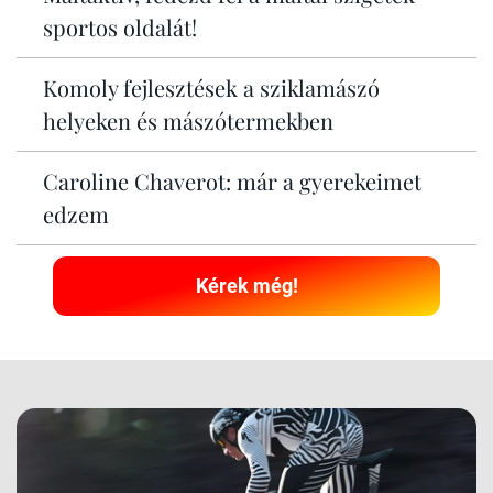
sportos oldalát!
Komoly fejlesztések a sziklamászó
helyeken és mászótermekben
Caroline Chaverot: már a gyerekeimet
edzem
Kérek még!