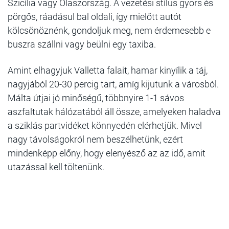
Szicília vagy Olaszország. A vezetési stílus gyors és
pörgős, ráadásul bal oldali, így mielőtt autót
kölcsönöznénk, gondoljuk meg, nem érdemesebb e
buszra szállni vagy beülni egy taxiba.
Amint elhagyjuk Valletta falait, hamar kinyílik a táj,
nagyjából 20-30 percig tart, amíg kijutunk a városból.
Málta útjai jó minőségű, többnyire 1-1 sávos
aszfaltutak hálózatából áll össze, amelyeken haladva
a sziklás partvidéket könnyedén elérhetjük. Mivel
nagy távolságokról nem beszélhetünk, ezért
mindenképp előny, hogy elenyésző az az idő, amit
utazással kell töltenünk.