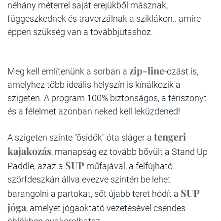
néhány méterrel saját erejükből másznak,
függeszkednek és traverzálnak a sziklákon.. amire
éppen szükség van a továbbjutáshoz.
zip-line
Meg kell említenünk a sorban a
-ozást is,
amelyhez több ideális helyszín is kínálkozik a
szigeten. A program 100% biztonságos, a tériszonyt
és a félelmet azonban neked kell leküzdened!
tengeri
A szigeten szinte "ősidők" óta sláger a
kajakozás
, manapság ez tovább bővült a Stand Up
SUP
Paddle, azaz a
műfajával, a felfújható
szörfdeszkán állva evezve szintén be lehet
SUP
barangolni a partokat, sőt újabb teret hódít a
jóga
, amelyet jógaoktató vezetésével csendes