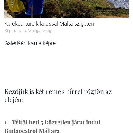
Kerékpártúra kilátással Málta szigetén
Kép forrása: Mozgásvilág
Galériáért katt a képre!
Kezdjük is két remek hírrel rögtön az
elején:
1# Téltől heti 5 közvetlen járat indul
Budapestről Máltára