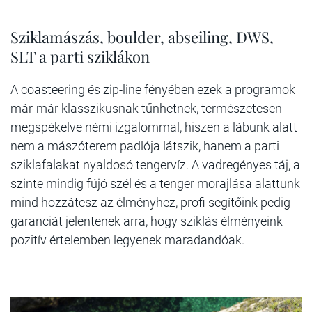
Sziklamászás, boulder, abseiling, DWS,
SLT a parti sziklákon
A coasteering és zip-line fényében ezek a programok
már-már klasszikusnak tűnhetnek, természetesen
megspékelve némi izgalommal, hiszen a lábunk alatt
nem a mászóterem padlója látszik, hanem a parti
sziklafalakat nyaldosó tengervíz. A vadregényes táj, a
szinte mindig fújó szél és a tenger morajlása alattunk
mind hozzátesz az élményhez, profi segítőink pedig
garanciát jelentenek arra, hogy sziklás élményeink
pozitív értelemben legyenek maradandóak.