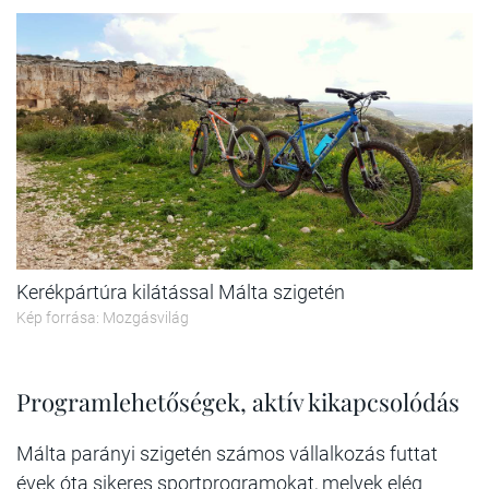
Kerékpártúra kilátással Málta szigetén
Kép forrása: Mozgásvilág
Programlehetőségek, aktív kikapcsolódás
Málta parányi szigetén számos vállalkozás futtat
évek óta sikeres sportprogramokat, melyek elég