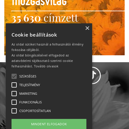
35 630
címzett
heti motiváció
×
Cookie beállítások
Ne maradj le!
Az oldal sütiket használ a felhasználói élmény
fokozása céljából.
Az oldal böngészésével elfogadod az
adatvédelmi tájékoztató szerinti cookie
felhasználást.
Tovább olvasok
SZÜKSÉGES
TELJESÍTMÉNY
MARKETING
Adatvédelem
FUNKCIONÁLIS
CSOPORTOSÍTATLAN
Állásajánlatok
MINDENT ELFOGADOK
Impresszum-kapcsolat