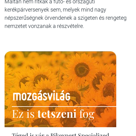
Máltán nem ritkák a futó- és országúti
kerékpárversenyek sem, melyek mind nagy
népszerűségnek örvendenek a szigeten és rengeteg
nemzetet vonzanak a részvételre.
Ez is
tetszeni
fog
Téged is vár a Bikexpert Specialized