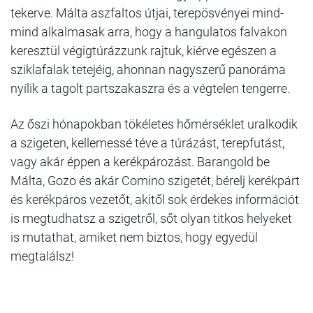
tekerve. Málta aszfaltos útjai, terepösvényei mind-
mind alkalmasak arra, hogy a hangulatos falvakon
keresztül végigtúrázzunk rajtuk, kiérve egészen a
sziklafalak tetejéig, ahonnan nagyszerű panoráma
nyílik a tagolt partszakaszra és a végtelen tengerre.
Az őszi hónapokban tökéletes hőmérséklet uralkodik
a szigeten, kellemessé téve a túrázást, terepfutást,
vagy akár éppen a kerékpározást. Barangold be
Málta, Gozo és akár Comino szigetét, bérelj kerékpárt
és kerékpáros vezetőt, akitől sok érdekes információt
is megtudhatsz a szigetről, sőt olyan titkos helyeket
is mutathat, amiket nem biztos, hogy egyedül
megtalálsz!