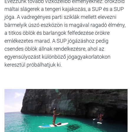
Evezzünk tovább vízközelibb élményekhez: örökzöld
máltai slágerek a tengeri kajakozás, a SUP és a SUP
jóga. A vadregényes parti sziklák mellett elevezni
bármelyik úszó eszközön is magával ragadó élmény,
a titkos öblök és barlangok felfedezése örökre
emlékezetes marad. A SUP jógázáshoz pedig
csendes öblök állnak rendelkezésre, ahol az
egyensúlyozást különböző jógagyakorlatokon
keresztül próbálhatjuk ki.