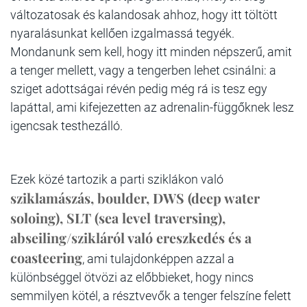
változatosak és kalandosak ahhoz, hogy itt töltött
nyaralásunkat kellően izgalmassá tegyék.
Mondanunk sem kell, hogy itt minden népszerű, amit
a tenger mellett, vagy a tengerben lehet csinálni: a
sziget adottságai révén pedig még rá is tesz egy
lapáttal, ami kifejezetten az adrenalin-függőknek lesz
igencsak testhezálló.
Ezek közé tartozik a parti sziklákon való
sziklamászás, boulder, DWS (deep water
soloing), SLT (sea level traversing),
abseiling/szikláról való ereszkedés és a
coasteering
, ami tulajdonképpen azzal a
különbséggel ötvözi az előbbieket, hogy nincs
semmilyen kötél, a résztvevők a tenger felszíne felett