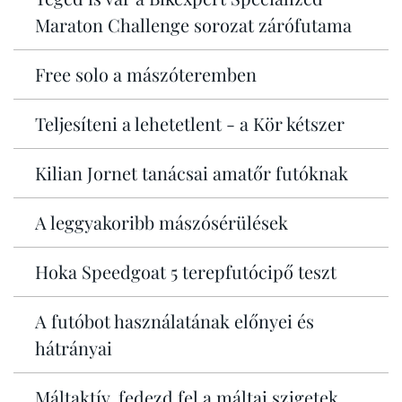
Maraton Challenge sorozat zárófutama
Free solo a mászóteremben
Teljesíteni a lehetetlent - a Kör kétszer
Kilian Jornet tanácsai amatőr futóknak
A leggyakoribb mászósérülések
Hoka Speedgoat 5 terepfutócipő teszt
A futóbot használatának előnyei és
hátrányai
Máltaktív, fedezd fel a máltai szigetek