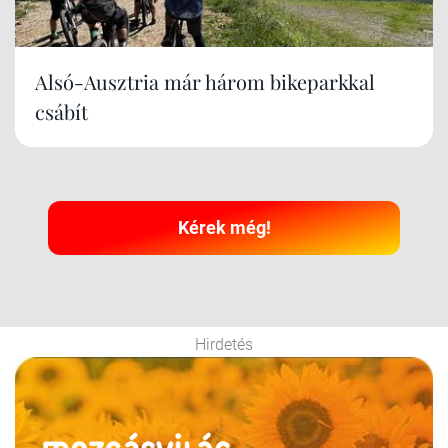
Alsó-Ausztria már három bikeparkkal
csábít
Kérek még!
Hirdetés