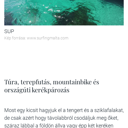
SUP
Kép forrása: www.surfingmalta.com
Túra, terepfutás, mountainbike és
országúti kerékpározás
Most egy kicsit hagyjuk el a tengert és a sziklafalakat,
de csak azért hogy távolabbról csodáljuk meg őket,
száraz lábbal a földön állva vagy épp két keréken