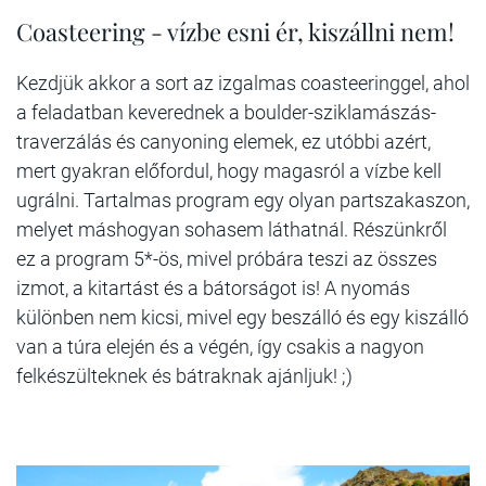
Coasteering - vízbe esni ér, kiszállni nem!
Kezdjük akkor a sort az izgalmas coasteeringgel, ahol
a feladatban keverednek a boulder-sziklamászás-
traverzálás és canyoning elemek, ez utóbbi azért,
mert gyakran előfordul, hogy magasról a vízbe kell
ugrálni. Tartalmas program egy olyan partszakaszon,
melyet máshogyan sohasem láthatnál. Részünkről
ez a program 5*-ös, mivel próbára teszi az összes
izmot, a kitartást és a bátorságot is! A nyomás
különben nem kicsi, mivel egy beszálló és egy kiszálló
van a túra elején és a végén, így csakis a nagyon
felkészülteknek és bátraknak ajánljuk! ;)