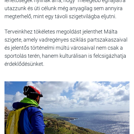
lehetőségek nyílnak arra, hogy "melegebb éghajlatra"
utazzunk és úti célunk még anyagilag sem annyira
megterhelő, mint egy távoli szigetvilágba eljutni.
Terveinkhez tökéletes megoldást jelenthet Málta
szigete, amely vadregényes sziklás partszakaszaival
és jelentős történelmi múltú városaival nem csak a
sportolás terén, hanem kulturálisan is felcsigázhatja
érdeklődésünket.