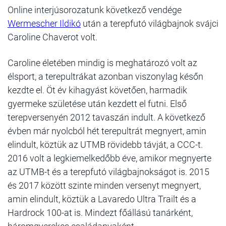
Online interjúsorozatunk következő vendége
Wermescher Ildikó
után a terepfutó világbajnok svájci
Caroline Chaverot volt.
Caroline életében mindig is meghatározó volt az
élsport, a terepultrákat azonban viszonylag későn
kezdte el. Öt év kihagyást követően, harmadik
gyermeke születése után kezdett el futni. Első
terepversenyén 2012 tavaszán indult. A következő
évben már nyolcból hét terepultrát megnyert, amin
elindult, köztük az UTMB rövidebb távját, a CCC-t.
2016 volt a legkiemelkedőbb éve, amikor
megnyerte
az UTMB-t és a terepfutó világbajnokságot is. 2015
és 2017 között szinte minden versenyt megnyert,
amin elindult, köztük a Lavaredo Ultra Trailt és a
Hardrock 100-at is. Mindezt főállású tanárként,