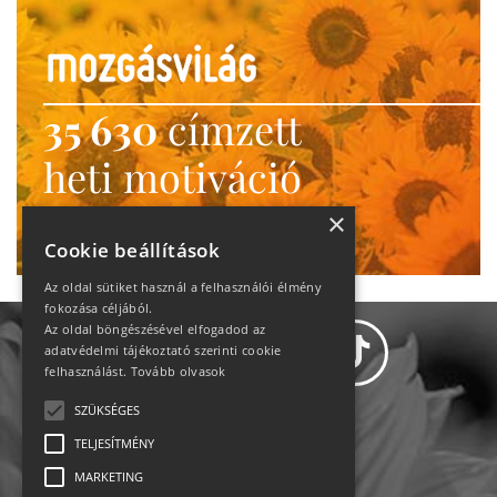
35 630
címzett
heti motiváció
Ne maradj le!
×
Cookie beállítások
Az oldal sütiket használ a felhasználói élmény
fokozása céljából.
Az oldal böngészésével elfogadod az
adatvédelmi tájékoztató szerinti cookie
felhasználást.
Tovább olvasok
SZÜKSÉGES
Adatvédelem
TELJESÍTMÉNY
MARKETING
Állásajánlatok