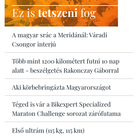
Ez is
tetszeni
fog
A magyar srác a Meridánál: Váradi
Csongor interjú
Több mint 1200 kilométert futni 10 nap
alatt - beszélgetés Rakonczay Gáborral
Aki körbebringázta Magyarországot
Téged is vár a Bikexpert Specialized
Maraton Challenge sorozat zárófutama
Első ultrám (115 kg, 115 km)