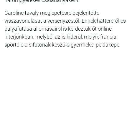
háromgyerekes családanyaként.
Caroline tavaly meglepetésre bejelentette
visszavonulását a versenyzéstől. Ennek hátteréről és
pályafutása állomásairól is kérdeztük őt online
interjúnkban, melyből az is kiderül, melyik francia
sportoló a sífutónak készülő gyermekei példaképe.