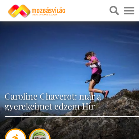
Caroline Chaverot: már a
gyerekeimet edzem Hír