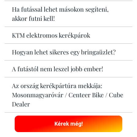
Ha futással lehet másokon segíteni,
akkor futni kell!
KTM elektromos kerékpárok
Hogyan lehet sikeres egy bringaüzlet?
A futástól nem leszel jobb ember!
Az ország kerékpártúra mekkája:
Mosonmagyaróvár / Centeer Bike / Cube
Dealer
Kérek még!