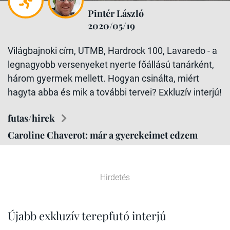
Pintér László
2020/05/19
Világbajnoki cím, UTMB, Hardrock 100, Lavaredo - a
legnagyobb versenyeket nyerte főállású tanárként,
három gyermek mellett. Hogyan csinálta, miért
hagyta abba és mik a további tervei? Exkluzív interjú!
futas/hirek
Caroline Chaverot: már a gyerekeimet edzem
Hirdetés
Újabb exkluzív terepfutó interjú