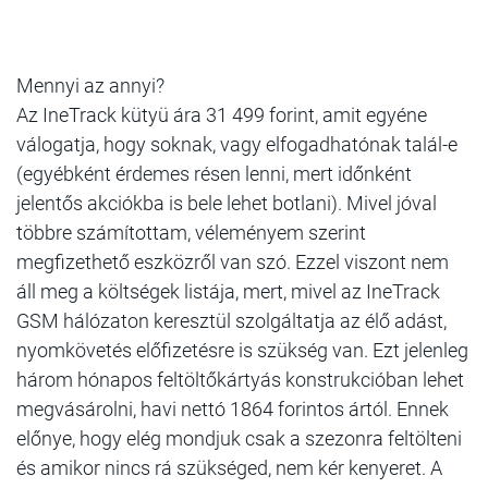
Mennyi az annyi?
Az IneTrack kütyü ára 31 499 forint, amit egyéne
válogatja, hogy soknak, vagy elfogadhatónak talál-e
(egyébként érdemes résen lenni, mert időnként
jelentős akciókba is bele lehet botlani). Mivel jóval
többre számítottam, véleményem szerint
megfizethető eszközről van szó. Ezzel viszont nem
áll meg a költségek listája, mert, mivel az IneTrack
GSM hálózaton keresztül szolgáltatja az élő adást,
nyomkövetés előfizetésre is szükség van. Ezt jelenleg
három hónapos feltöltőkártyás konstrukcióban lehet
megvásárolni, havi nettó 1864 forintos ártól. Ennek
előnye, hogy elég mondjuk csak a szezonra feltölteni
és amikor nincs rá szükséged, nem kér kenyeret. A