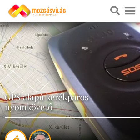
GPS alapú kerékpáros
nyomkövető