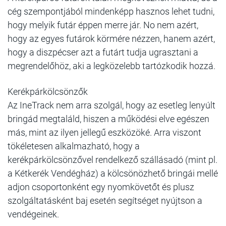
cég szempontjából mindenképp hasznos lehet tudni,
hogy melyik futár éppen merre jár. No nem azért,
hogy az egyes futárok körmére nézzen, hanem azért,
hogy a diszpécser azt a futárt tudja ugrasztani a
megrendelőhöz, aki a legközelebb tartózkodik hozzá.
Kerékpárkölcsönzők
Az IneTrack nem arra szolgál, hogy az esetleg lenyúlt
bringád megtaláld, hiszen a működési elve egészen
más, mint az ilyen jellegű eszközöké. Arra viszont
tökéletesen alkalmazható, hogy a
kerékpárkölcsönzővel rendelkező szállásadó (mint pl.
a Kétkerék Vendégház) a kölcsönözhető bringái mellé
adjon csoportonként egy nyomkövetőt és plusz
szolgáltatásként baj esetén segítséget nyújtson a
vendégeinek.