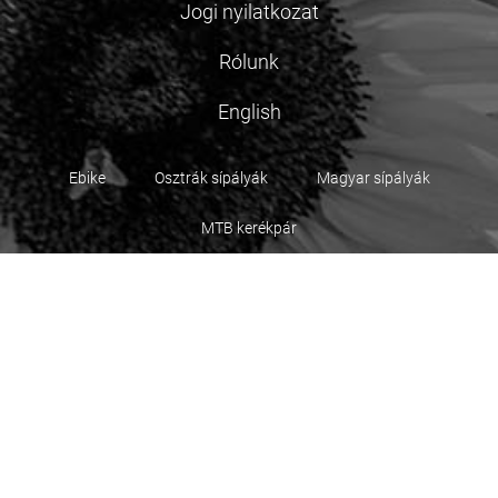
Jogi nyilatkozat
Rólunk
English
Ebike
Osztrák sípályák
Magyar sípályák
MTB kerékpár