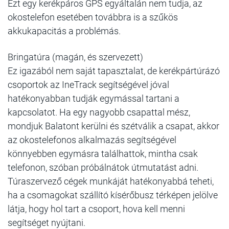
Ezt egy kerékpáros GPS egyáltalán nem tudja, az
okostelefon esetében továbbra is a szűkös
akkukapacitás a problémás.
Bringatúra (magán, és szervezett)
Ez igazából nem saját tapasztalat, de kerékpártúrázó
csoportok az IneTrack segítségével jóval
hatékonyabban tudják egymással tartani a
kapcsolatot. Ha egy nagyobb csapattal mész,
mondjuk Balatont kerülni és szétválik a csapat, akkor
az okostelefonos alkalmazás segítségével
könnyebben egymásra találhattok, mintha csak
telefonon, szóban próbálnátok útmutatást adni.
Túraszervező cégek munkáját hatékonyabbá teheti,
ha a csomagokat szállító kísérőbusz térképen jelölve
látja, hogy hol tart a csoport, hova kell menni
segítséget nyújtani.