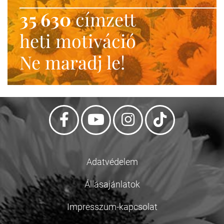
35 630
címzett
heti motiváció
Ne maradj le!
Adatvédelem
Állásajánlatok
Impresszum-kapcsolat