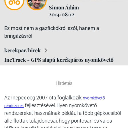
Simon Ádám
2014/08/12
Ez most nem a gazfickókról szól, hanem a
bringázásról
kerekpar/hirek
IneTrack - GPS alapú kerékpáros nyomkövető
Hirdetés
Az Inepex cég 2007 óta foglalkozik
nyomkövető
fejlesztésével. Ilyen nyomkövető
rendszerek
rendszereket használnak például a több gépkocsiból
álló flották tulajdonosai, hogy pontosan és valós