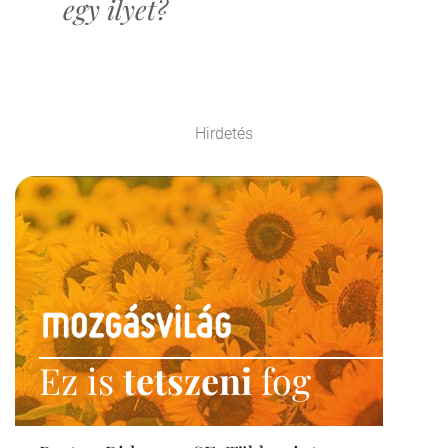
egy ilyet?
Hirdetés
Ez is
tetszeni
fog