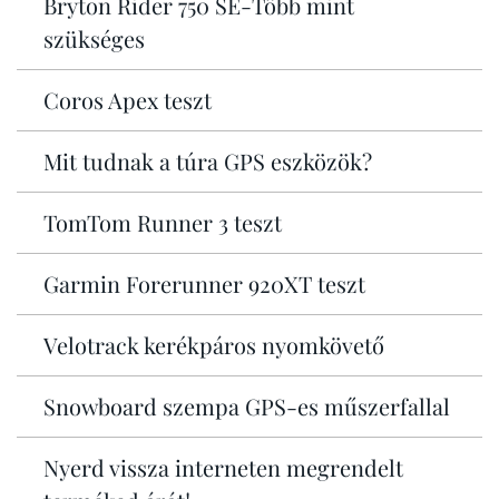
Bryton Rider 750 SE-Több mint
szükséges
Coros Apex teszt
Mit tudnak a túra GPS eszközök?
TomTom Runner 3 teszt
Garmin Forerunner 920XT teszt
Velotrack kerékpáros nyomkövető
Snowboard szempa GPS-es műszerfallal
Nyerd vissza interneten megrendelt