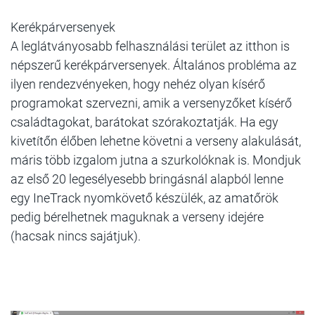
Kerékpárversenyek
A leglátványosabb felhasználási terület az itthon is
népszerű kerékpárversenyek. Általános probléma az
ilyen rendezvényeken, hogy nehéz olyan kísérő
programokat szervezni, amik a versenyzőket kísérő
családtagokat, barátokat szórakoztatják. Ha egy
kivetítőn élőben lehetne követni a verseny alakulását,
máris több izgalom jutna a szurkolóknak is. Mondjuk
az első 20 legesélyesebb bringásnál alapból lenne
egy IneTrack nyomkövető készülék, az amatőrök
pedig bérelhetnek maguknak a verseny idejére
(hacsak nincs sajátjuk).