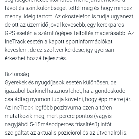
távot és szintkülönbséget tettél meg és hogy mindez
mennyi ideig tartott. Az okostelefon is tudja ugyanezt,
de ott az üzemidő jóval kevesebb, egy kerékpáros
GPS esetén a számítógépes feltöltés macerásabb. Az
IneTrack esetén a kapott sportinformációkat
keveslem, de ez szoftver kérdése, így gyorsan
érkezhet hozzá fejlesztés.
Biztonság
Gyerekek és nyugdíjasok esetén különösen, de
igazából bárkinél hasznos lehet, ha a gondoskodó
családtag nyomon tudja követni, hogy épp merre jár.
Az IneTrack legfőbb pozitívuma ezen a téren
mutatkozik meg, mert percre pontos (vagyis
nagyjából 5-15másodperces frissítésű) infót
szolgáltat az aktuális pozícióról és az útvonalról is.