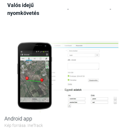
Valós idejű
-
-
nyomkövetés
Android app
Kép forrása: IneTrack