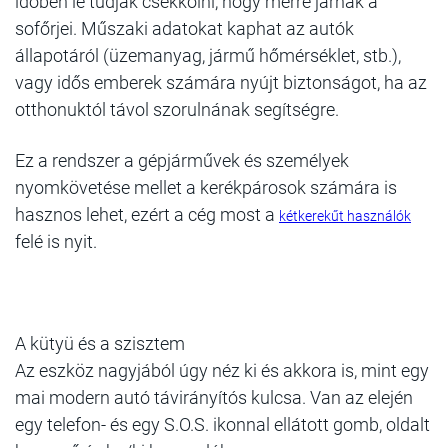
időben le tudják csekkolni, hogy merre járnak a
sofőrjei. Műszaki adatokat kaphat az autók
állapotáról (üzemanyag, jármű hőmérséklet, stb.),
vagy idős emberek számára nyújt biztonságot, ha az
otthonuktól távol szorulnának segítségre.
Ez a rendszer a gépjárművek és személyek
nyomkövetése mellet a kerékpárosok számára is
hasznos lehet, ezért a cég most a
kétkerekűt használók
felé is nyit.
A kütyü és a szisztem
Az eszköz nagyjából úgy néz ki és akkora is, mint egy
mai modern autó távirányítós kulcsa. Van az elején
egy telefon- és egy S.O.S. ikonnal ellátott gomb, oldalt