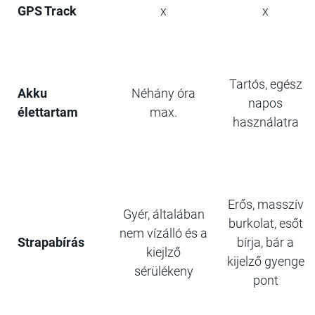
GPS Track
x
x
Tartós, egész
Akku
Néhány óra
napos
élettartam
max.
használatra
Erős, masszív
Gyér, általában
burkolat, esőt
nem vízálló és a
Strapabírás
bírja, bár a
kiejlző
kijelző gyenge
sérülékeny
pont