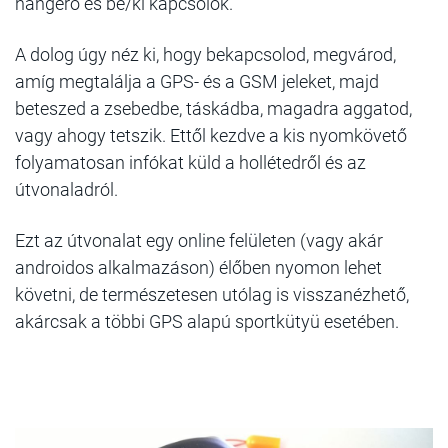
hangerő és be/ki kapcsolók.
A dolog úgy néz ki, hogy bekapcsolod, megvárod,
amíg megtalálja a GPS- és a GSM jeleket, majd
beteszed a zsebedbe, táskádba, magadra aggatod,
vagy ahogy tetszik. Ettől kezdve a kis nyomkövető
folyamatosan infókat küld a hollétedről és az
útvonaladról.
Ezt az útvonalat egy online felületen (vagy akár
androidos alkalmazáson) élőben nyomon lehet
követni, de természetesen utólag is visszanézhető,
akárcsak a többi GPS alapú sportkütyü esetében.