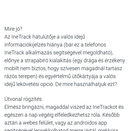
Mire jó?
Az IneTrack hátulütője a valós idejű
információkijelzés hiánya (bár ez a telefonos
IneTrack alkalmazás segítségével megoldható),
előnye a strapabíró kialakítás (egy drága és érzékeny
mobilt nem biztos, hogy szívesen magadnál tartasz
rázós terepen) és egyértelmű ütőkártyája a valós
idejű lekövetési opció. De mire használhatjuk ezt?
Útvonal rögzítés
Elmész bringázni, magaddal viszed az IneTrackot és
egészen a nap végéig elfeledkezhetsz róla. Később
aztán a webes felület, vagy az androidos app
segítségével lecsekkolhatod merre jártál, mekkora