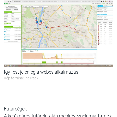
Így fest jelenleg a webes alkalmazás
Kép forrása: IneTrack
Futárcégek
A kerékpáros futárok talán megköveznek miatta, de a