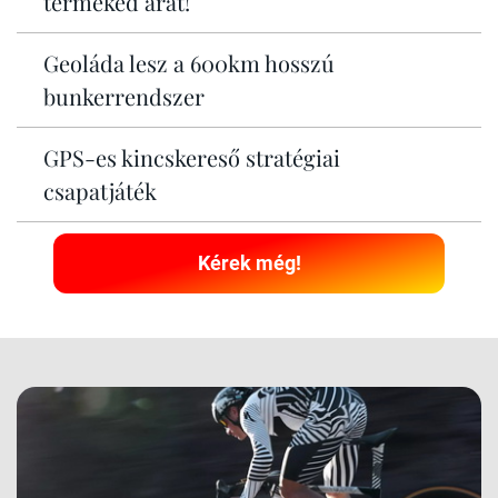
terméked árát!
Geoláda lesz a 600km hosszú
bunkerrendszer
GPS-es kincskereső stratégiai
csapatjáték
Kérek még!