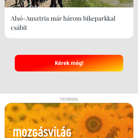
Alsó-Ausztria már három bikeparkkal
csábít
Kérek még!
Hirdetés