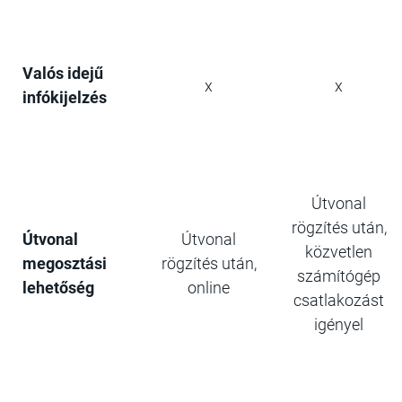
Valós idejű
x
x
infókijelzés
Útvonal
rögzítés után,
Útvonal
Útvonal
közvetlen
megosztási
rögzítés után,
számítógép
lehetőség
online
csatlakozást
igényel