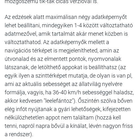
mozgószemű tik-tak cicás verzióval is.
Az edzések alatt maximálisan négy adatképernyőt
lehet beállítani, mindegyiken 1-4 között változtatható
adatmezővel, amik tartalmát akár menet közben is
változtathatod. Az adatképernyők mellett a
navigációs térképet is megjelenítheted, amin az
útvonalad és az elmentett pontok, nyomvonalak
látszanak, de letölthető appokat is beállíthatsz (az
egyik ilyen a szinttérképet mutatja, de olyan is van pl,
ami az aktuális sebességet az állatvilág nyelvére
formálja, vagyis, ha 36-40 km/h sebességgel haladsz,
akkor kedvesen "leelefántoz"). Őszintén szólva bőven
elég infót nyújtanak a gyári lehetőségek, kifejezetten
nélkülözhetetlen appot nem találtam (hozzá kell
tenni, napról napra bővül a kínálat, lévén nagyon friss
a rendszer).