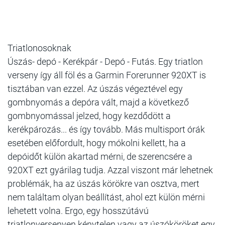
Triatlonosoknak
Úszás- depó - Kerékpár - Depó - Futás. Egy triatlon
verseny így áll föl és a Garmin Forerunner 920XT is
tisztában van ezzel. Az úszás végeztével egy
gombnyomás a depóra vált, majd a következő
gombnyomással jelzed, hogy kezdődött a
kerékpározás... és így tovább. Más multisport órák
esetében előfordult, hogy mókolni kellett, ha a
depóidőt külön akartad mérni, de szerencsére a
920XT ezt gyárilag tudja. Azzal viszont már lehetnek
problémák, ha az úszás körökre van osztva, mert
nem találtam olyan beállítást, ahol ezt külön mérni
lehetett volna. Ergo, egy hosszú
távú
triatlonversenyen kénytelen vagy az úszóköröket egy