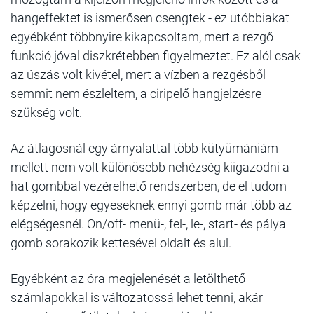
hangeffektet is ismerősen csengtek - ez utóbbiakat
egyébként többnyire kikapcsoltam, mert a rezgő
funkció jóval diszkrétebben figyelmeztet. Ez alól csak
az úszás volt kivétel, mert a vízben a rezgésből
semmit nem észleltem, a ciripelő hangjelzésre
szükség volt.
Az átlagosnál egy árnyalattal több kütyümániám
mellett nem volt különösebb nehézség kiigazodni a
hat gombbal vezérelhető rendszerben, de el tudom
képzelni, hogy egyeseknek ennyi gomb már több az
elégségesnél. On/off- menü-, fel-, le-, start- és pálya
gomb sorakozik kettesével oldalt és alul.
Egyébként az óra megjelenését a letölthető
számlapokkal is változatossá lehet tenni, akár