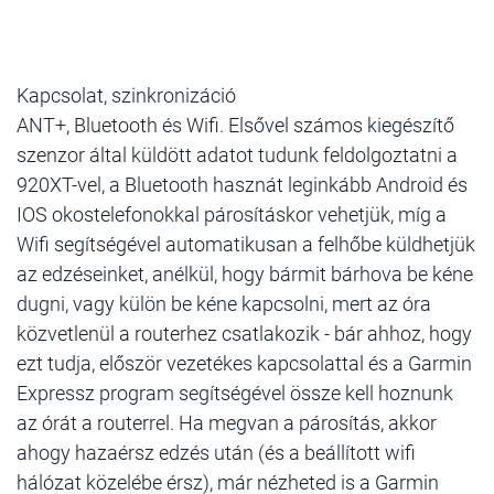
Kapcsolat, szinkronizáció
ANT+, Bluetooth és Wifi. Elsővel számos kiegészítő
szenzor által küldött adatot tudunk feldolgoztatni a
920XT-vel, a Bluetooth hasznát leginkább Android és
IOS okostelefonokkal párosításkor vehetjük, míg a
Wifi segítségével automatikusan a felhőbe küldhetjük
az edzéseinket, anélkül, hogy bármit bárhova be kéne
dugni, vagy külön be kéne kapcsolni, mert az óra
közvetlenül a routerhez csatlakozik - bár ahhoz, hogy
ezt tudja, először vezetékes kapcsolattal és a Garmin
Expressz program segítségével össze kell hoznunk
az órát a routerrel. Ha megvan a párosítás, akkor
ahogy hazaérsz edzés után (és a beállított wifi
hálózat közelébe érsz), már nézheted is a Garmin