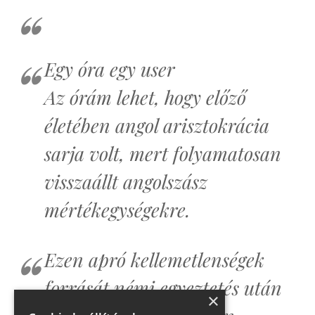
Egy óra egy user
Az órám lehet, hogy előző
életében angol arisztokrácia
sarja volt, mert folyamatosan
visszaállt angolszász
mértékegységekre.
Ezen apró kellemetlenségek
forrását némi egyeztetés után
×