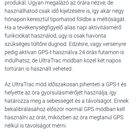
produkál. Ugyan megalázó az órára nézve, de
használhatod csak idő kijelzésére is, így akár négy
hónapon keresztül tiporhatod földbe a méltóságát.
Ha a tevékenységfigyelő alias napi aktivitásmérő
funkciókat használod, úgy is csak havonta
szükséges töltőre dugnod. Edzésre, vagy versenyre
pedig aktívan GPS-t használva 24 órás futamon is
indulhatsz, de UltraTrac módban közel két napos
tortúrán is használt veheted.
Az UltraTrac mód időszakosan pihenteti a GPS-t és
helyette az óra gyorsulásmérőjét használja, így
határozza meg a sebességet és a távolságot. Ennek
bekalibrálásához először normál GPS módban kell
használni az órát, miközben az óra megtanul GPS
nélkül is távolságot mérni.