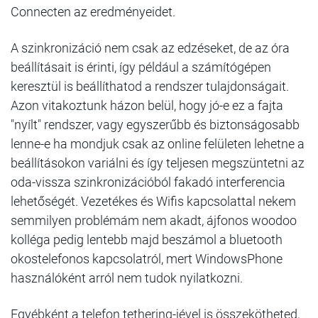
Connecten az eredményeidet.
A szinkronizáció nem csak az edzéseket, de az óra
beállításait is érinti, így például a számítógépen
keresztül is beállíthatod a rendszer tulajdonságait.
Azon vitakoztunk házon belül, hogy jó-e ez a fajta
"nyílt" rendszer, vagy egyszerűbb és biztonságosabb
lenne-e ha mondjuk csak az online felületen lehetne a
beállításokon variálni és így teljesen megszüntetni az
oda-vissza szinkronizációból fakadó interferencia
lehetőségét. Vezetékes és Wifis kapcsolattal nekem
semmilyen problémám nem akadt, ájfonos woodoo
kolléga pedig lentebb majd beszámol a bluetooth
okostelefonos kapcsolatról, mert
WindowsPhone
használóként arról nem tudok nyilatkozni.
Egyébként a telefon tethering-jével is összekötheted,