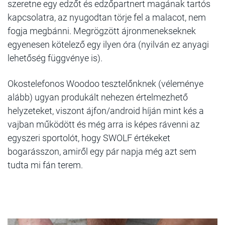
szeretne egy edzőt és edzőpartnert magának tartós
kapcsolatra, az nyugodtan törje fel a malacot, nem
fogja megbánni. Megrögzött ájronmenekseknek
egyenesen kötelező egy ilyen óra (nyilván ez anyagi
lehetőség függvénye is).
Okostelefonos Woodoo tesztelőnknek (véleménye
alább) ugyan produkált nehezen értelmezhető
helyzeteket, viszont ájfon/android híján mint kés a
vajban működött és még arra is képes rávenni az
egyszeri sportolót, hogy SWOLF értékeket
bogarásszon, amiről egy pár napja még azt sem
tudta mi fán terem.