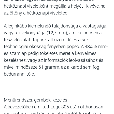
hétköznapi viseletként megállja a helyét - kivéve, ha
az öltöny a hétköznapi viseleted.
A leginkább kiemelendő tulajdonsága a vastagsága,
vagyis a vékonysága (12,7 mm), ami különösen a
tesztelés alatt tapasztalt üzemidő és a sok
technológiai okosság fényében pöpec. A 48x55 mm-
es számlap pedig tökéletes méret a kényelmes
kezeléshez, vagy az információk leolvasásához és
mivel mindössze 61 gramm, az alkarod sem fog
bedurranni tőle.
Menürendszer, gombok, kezelés
A bevezetőben említett Edge 305 után otthonosan
mozogtam a kijelzőn megjelenő infók között és a