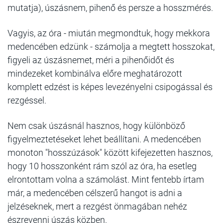
mutatja), úszásnem, pihenő és persze a hosszmérés.
Vagyis, az óra - miután megmondtuk, hogy mekkora
medencében edzünk - számolja a megtett hosszokat,
figyeli az úszásnemet, méri a pihenőidőt és
mindezeket kombinálva előre meghatározott
komplett edzést is képes levezényelni csipogással és
rezgéssel.
Nem csak úszásnál hasznos, hogy különböző
figyelmeztetéseket lehet beállítani. A medencében
monoton "hosszúzások" között kifejezetten hasznos,
hogy 10 hosszonként rám szól az óra, ha esetleg
elrontottam volna a számolást. Mint fentebb írtam
már, a medencében célszerű hangot is adni a
jelzéseknek, mert a rezgést önmagában nehéz
észrevenni úszás közben.