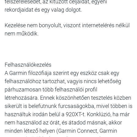
felszerelésedet, az kitűzött céljaidat, egyéni
rekordjaidat és egy valag dolgot.
Kezelése nem bonyolult, viszont internetelérés nélkül
nem működik.
Felhasználókezelés
A Garmin filozófiája szerint egy eszköz csak egy
felhasználóhoz tartozhat, vagyis nincs lehetőség
párhuzamosan több felhasználói profil
létrehozására. Ennek köszönhetően tesztelés közben
sikerült is belefutnunk furcsaságokba, mivel többen is
használtuk irodán belül a 920XT-t. Konklúzió, ha már
nem használod az órát, és átadod másnak, akkor
minden létező helyen (Garmin Connect, Garmin