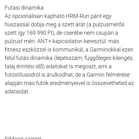
Futási dinamika
Az opcionálisan kapható HRM-Run pánt egy
húszassal dobja meg a szett árát (a pulzusmérős
szett így 169 990 Ft), de cserébe nem csupán a
pulzust méri. ANT+ kapcsolaton keresztül más
fitnesz eszközzel is kommunikál, a Garminokkal ezen
felül futás dinamika (lépésszám, függőleges kilengés,
talaj érintési idő) adatokat is megoszt, ami a
futóstílusodról is árulkodhat, de a Garmin felmérése
alapján más futók eredményeivel is összevetheted az
adataidat.
SiMoon szerint...