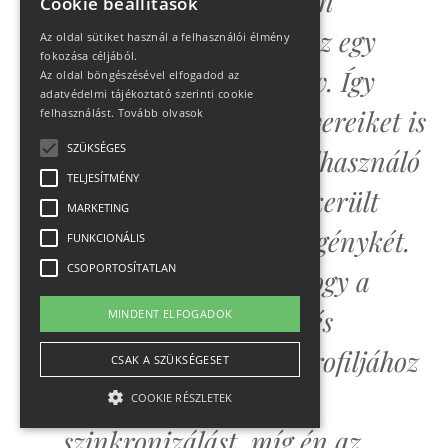
találtuk meg. A Garmin
Cookie beállítások
hivatalos álláspontja az egy
Az oldal sütiket használ a felhasználói élmény
fokozása céljából.
használó egy eszköz elv. Így
Az oldal böngészésével elfogadod az
adatvédelmi tájékoztató szerinti cookie
optimalizálják a szoftvereiket is
felhasználást.
Tovább olvasok
SZÜKSÉGES
gondolom, mert a 2 felhasználó
TELJESÍTMÉNY
1 eszköz beállítással sikerült
MARKETING
bolonddá tennünk szegénykét.
FUNKCIONÁLIS
CSOPORTOSÍTATLAN
Azt történt ugyanis, hogy a
kollégám közös tesztelés
MINDENT ELFOGADOK
alkalmából ő a saját profiljához
CSAK A SZÜKSÉGESET
hozzárendelte a wifi
COOKIE RÉSZLETEK
szinkronizálást, míg én az