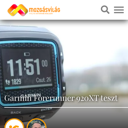
Garmin Forerunner 920XT teszt