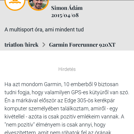
Simon Ádám
2015/04/08
A multisport óra, ami mindent tud
triatlon/hirek
Garmin Forerunner 920XT
Hirdetés
Ha azt mondom Garmin, 10 emberből 9 biztosan
tudni fogja, hogy valamilyen GPS-es kütyüről van szó.
Én a márkával először az Edge 305-ös kerékpár
komputer személyében találkoztam, amiről - egy
kivétellel - azóta is csak pozitív emlékeim vannak. A
"nem pozitív" élményem is csak annyi, hogy
elveszítettem, amit nem róhatok fel az órának.