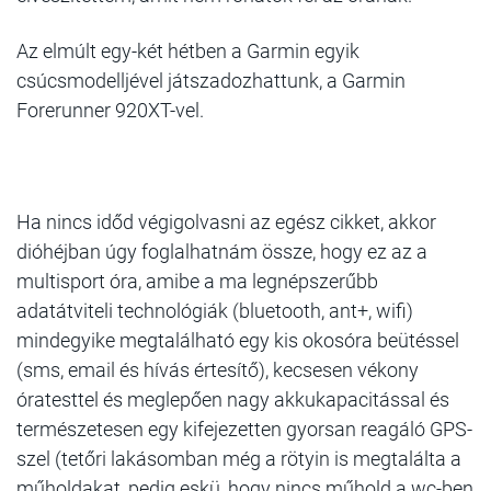
Az elmúlt egy-két hétben a Garmin egyik
csúcsmodelljével játszadozhattunk, a Garmin
Forerunner 920XT-vel.
Ha nincs időd végigolvasni az egész cikket,
akkor
dióhéjban úgy foglalhatnám össze, hogy ez az a
multisport óra, amibe a ma legnépszerűbb
adatátviteli technológiák (bluetooth, ant+, wifi)
mindegyike megtalálható egy kis okosóra beütéssel
(sms, email és hívás értesítő), kecsesen vékony
óratesttel és meglepően nagy akkukapacitással és
természetesen egy kifejezetten gyorsan reagáló GPS-
szel (tetőri lakásomban még a rötyin is megtalálta a
műholdakat, pedig eskü, hogy nincs műhold a wc-ben