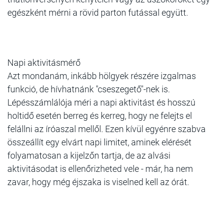
egészként mérni a rövid parton futással együtt.
Napi aktivitásmérő
Azt mondanám, inkább hölgyek részére izgalmas
funkció, de hívhatnánk "cseszegető"-nek is.
Lépésszámlálója méri a napi aktivitást és hosszú
holtidő esetén berreg és kerreg, hogy ne felejts el
felállni az íróaszal mellől. Ezen kívül egyénre szabva
összeállít egy elvárt napi limitet, aminek elérését
folyamatosan a kijelzőn tartja, de az alvási
aktivitásodat is ellenőrizheted vele - már, ha nem
zavar, hogy még éjszaka is viselned kell az órát.