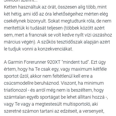
Ketten használtuk az órát, összesen alig több, mint
két hétig, ami idő az óra lehetőségeihez mérten elég
csekélynek bizonyult. Sokat megtudtunk róla, de nem
merítettük ki tudását teljesen (többek között azért
sem, mert a francnak se volt kedve nyílt vízi úszáshoz
március végén). A szűkös tesztidőszak alapján azért
le tudjuk vonni a konzekvenciákat.
A Garmin Forerunner 920XT "mindent tud". Ezt úgy
értem, hogy ha Te csak egy, vagy maximum kétféle
sportot űzöl, akkor nem feltétlenül kell erre a
csúcsmodellre beruháznod. Viszont, ha minimum
triatlonozol - és arról még nem is beszéltem, hogy
számtalan egyéb sportágat be lehet állítani hozzá -,
vagy Te vagy a megtestesült multisportoló, aki
szeretné számon tartani az edzéseit, a versenyeit,