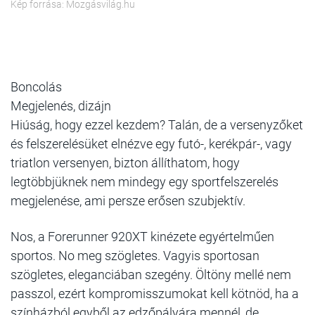
Kép forrása: Mozgásvilág.hu
Boncolás
Megjelenés, dizájn
Hiúság, hogy ezzel kezdem? Talán, de a versenyzőket
és felszerelésüket elnézve egy futó-, kerékpár-, vagy
triatlon versenyen, bizton állíthatom, hogy
legtöbbjüknek nem mindegy egy sportfelszerelés
megjelenése, ami persze erősen szubjektív.
Nos, a Forerunner 920XT kinézete egyértelműen
sportos. No meg szögletes. Vagyis sportosan
szögletes, eleganciában szegény. Öltöny mellé nem
passzol, ezért kompromisszumokat kell kötnöd, ha a
színházból egyből az edzőpályára mennél, de