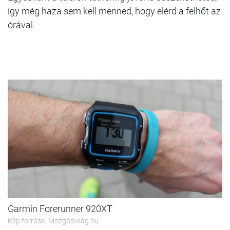
így még haza sem kell menned, hogy elérd a felhőt az
órával.
Garmin Forerunner 920XT
Kép forrása: Mozgásvilág.hu