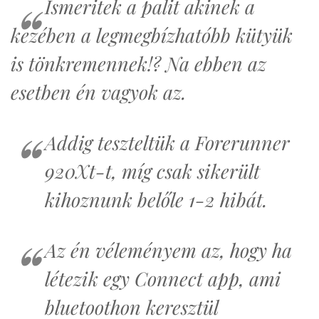
Ismeritek a palit akinek a
kezében a legmegbízhatóbb kütyük
is tönkremennek!? Na ebben az
esetben én vagyok az.
Addig teszteltük a Forerunner
920Xt-t, míg csak sikerült
kihoznunk belőle 1-2 hibát.
Az én véleményem az, hogy ha
létezik egy Connect app, ami
bluetoothon keresztül