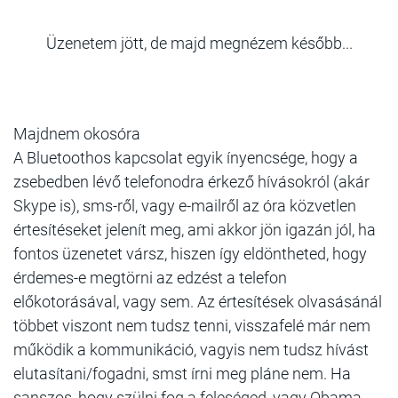
Üzenetem jött, de majd megnézem később...
Majdnem okosóra
A Bluetoothos kapcsolat egyik ínyencsége, hogy a
zsebedben lévő telefonodra érkező hívásokról (akár
Skype is), sms-ről, vagy e-mailről az óra közvetlen
értesítéseket jelenít meg, ami akkor jön igazán jól, ha
fontos üzenetet vársz, hiszen így eldöntheted, hogy
érdemes-e megtörni az edzést a telefon
előkotorásával, vagy sem. Az értesítések olvasásánál
többet viszont nem tudsz tenni, visszafelé már nem
működik a kommunikáció, vagyis nem tudsz hívást
elutasítani/fogadni, smst írni meg pláne nem. Ha
sanszos, hogy szülni fog a feleséged, vagy Obama