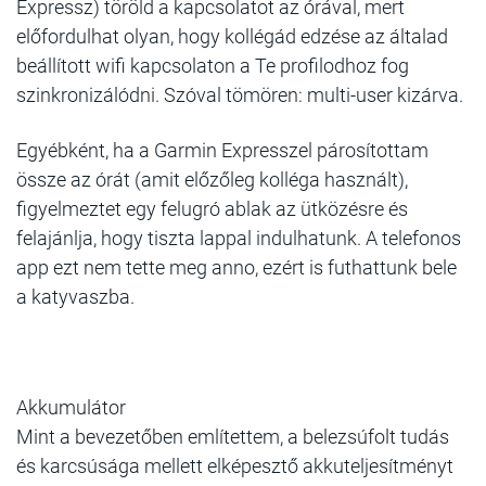
Expressz) töröld a kapcsolatot az órával, mert
előfordulhat olyan, hogy kollégád edzése az általad
beállított wifi kapcsolaton a Te profilodhoz fog
szinkronizálódni. Szóval tömören: multi-user kizárva.
Egyébként, ha a Garmin Expresszel párosítottam
össze az órát (amit előzőleg kolléga használt),
figyelmeztet egy felugró ablak az ütközésre és
felajánlja, hogy tiszta lappal indulhatunk. A telefonos
app ezt nem tette meg anno, ezért is futhattunk bele
a katyvaszba.
Akkumulátor
Mint a bevezetőben említettem, a belezsúfolt tudás
és karcsúsága mellett elképesztő akkuteljesítményt