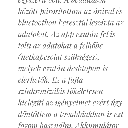
között párosítottam az órával és
bluetoothon keresztül leszívta az
adatokat. Az app ezután fel is
tölti az adatokat a felhőbe
(netkapcsolat szükséges),
melyek ezután desktopon is
elérhetők. Ez a fajta
szinkronizálás tökéletesen
kielégíti az igényeimet ezért úgy
döntöttem a továbbiakban is ezt
fogom használni. Akkumulátor