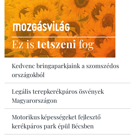
Ez is
tetszeni
fog
Kedvenc bringaparkjaink a szomszédos
országokból
Legális terepkerékpáros ösvények
Magyarországon
Motorikus képességeket fejlesztő
kerékpáros park épül Bécsben