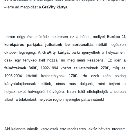
– erre ad megoldást a
GraVity kártya
.
Immár négy éve működik sikeresen ez a bérlet, mellyel
Európa 11
kerékpáros parkjába juthatunk be sorbanállás nélkül
, egészen
október legvégéig. A
GraVity kártyát
bárki igényelheti a helyszínen,
csak egy fénykép kell hozzá, no meg némi készpénz. Ez idén a
felnőtteknek 340€,
1992-1994 között születetteknek
270€,
míg az
1995-2004 közötti korosztálynak
170€.
Ha ezek után boldog
kártyatulajdonosok lettünk, nincs más dolgunk, mint bejárni a
helyszíneket hétvégéről hétvégére. Ezen felül elfelejthetjük a sorban
állást, a tolakodást, helyette rögtön nyeregbe pattanhatunk!
Aki kalandra vágyik, vagy csak egy rendszeres, aktív hétvégi program