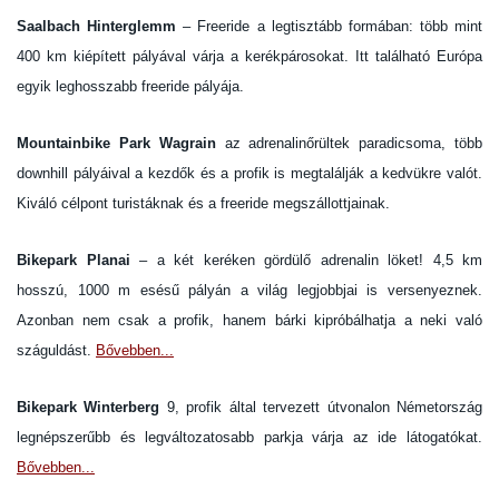
Saalbach Hinterglemm
– Freeride a legtisztább formában: több mint
400 km kiépített pályával várja a kerékpárosokat. Itt található Európa
egyik leghosszabb freeride pályája.
Mountainbike Park Wagrain
az adrenalinőrültek paradicsoma, több
downhill pályáival a kezdők és a profik is megtalálják a kedvükre valót.
Kiváló célpont turistáknak és a freeride megszállottjainak.
Bikepark Planai
– a két keréken gördülő adrenalin löket! 4,5 km
hosszú, 1000 m esésű pályán a világ legjobbjai is versenyeznek.
Azonban nem csak a profik, hanem bárki kipróbálhatja a neki való
száguldást.
Bővebben...
Bikepark Winterberg
9, profik által tervezett útvonalon Németország
legnépszerűbb és legváltozatosabb parkja várja az ide látogatókat.
Bővebben...