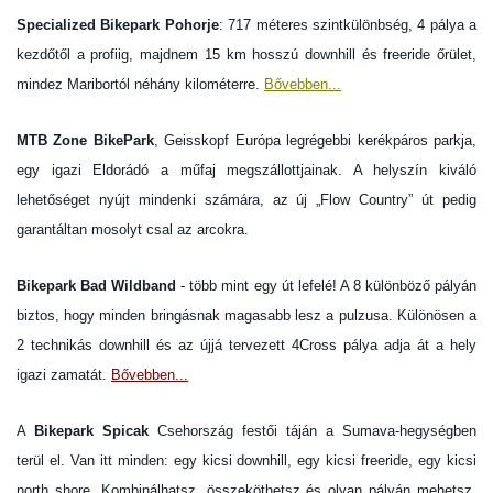
Specialized Bikepark Pohorje
: 717 méteres szintkülönbség, 4 pálya a
kezdőtől a profiig, majdnem 15 km hosszú downhill és freeride őrület,
mindez Maribortól néhány kilométerre.
Bővebben...
MTB Zone BikePark
, Geisskopf Európa legrégebbi kerékpáros parkja,
egy igazi Eldorádó a műfaj megszállottjainak. A helyszín kiváló
lehetőséget nyújt mindenki számára, az új „Flow Country” út pedig
garantáltan mosolyt csal az arcokra.
Bikepark Bad Wildband
- több mint egy út lefelé! A 8 különböző pályán
biztos, hogy minden bringásnak magasabb lesz a pulzusa. Különösen a
2 technikás downhill és az újjá tervezett 4Cross pálya adja át a hely
igazi zamatát.
Bővebben...
A
Bikepark Spicak
Csehország festői táján a Sumava-hegységben
terül el. Van itt minden: egy kicsi downhill, egy kicsi freeride, egy kicsi
north shore. Kombinálhatsz, összeköthetsz és olyan pályán mehetsz,