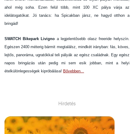
ahol még soha. Ezen felül több, mint 100 XC pálya várja az
idelátogatókat. Jó tanács: ha Spicakban jársz, ne hagyd otthon a
bringád!
SWATCH Bikepark Livigno
a legjelentősebb olasz freeride helyszín.
Egészen 2400 méterig bármit megtalálsz, mindkét irányban: fás, köves,
lejtős, panoráma, ugratókkal teli pályák az egész családnak. Egy egész
napos bringázás után pedig mi sem esik jobban, mint a helyi
ételkülönlegességek kipróbálása!
Bővebben...
Hirdetés