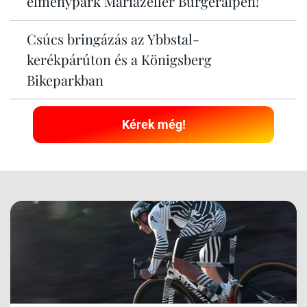
élménypark Mariazeller Bürgeralpén!
Csúcs bringázás az Ybbstal-
kerékpárúton és a Königsberg
Bikeparkban
Kérek még!