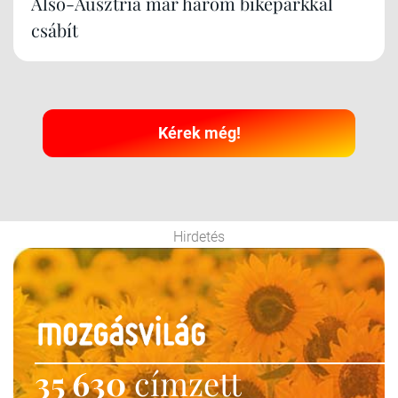
Alsó-Ausztria már három bikeparkkal
csábít
Kérek még!
Hirdetés
35 630
címzett