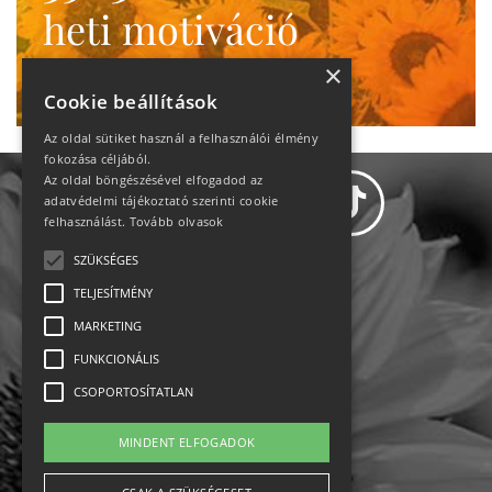
heti motiváció
Ne maradj le!
×
Cookie beállítások
Az oldal sütiket használ a felhasználói élmény
fokozása céljából.
Az oldal böngészésével elfogadod az
adatvédelmi tájékoztató szerinti cookie
felhasználást.
Tovább olvasok
SZÜKSÉGES
Adatvédelem
TELJESÍTMÉNY
MARKETING
Állásajánlatok
FUNKCIONÁLIS
Impresszum-kapcsolat
CSOPORTOSÍTATLAN
Jogi nyilatkozat
MINDENT ELFOGADOK