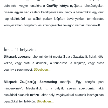
után néz, vegye fontolóra a
GraVity kártya
nyújtotta lehetőségeket,
hiszen legyen szó családi kerékpározásról, vagy a haverokkal egy őrült
nap eltöltéséről, az alábbi parkok kiépített ösvényekkel, természetes
környezetben, forgalom- és szmogmentes levegőn várnak mindenkit!
Íme a 11 helyszín:
Bikepark Leogang
, ahol mindenki megtalálja a választását; fiatal, idős,
kezdő, vagy profi, a downhill, a four-cross, a dirtjump, vagy cross
country szerelmesei.
Bővebben...
Bikepark Zau[:ber:]g Semmering
mottója: „Egy bringás park
mindenkinek”. Megtaláljuk itt a pályák széles spektrumát, akár
családdal akarunk túrázni, akár helyi vagányokkal akarunk leszáguldani
ugratókkal teli lejtőkön.
Bővebben...