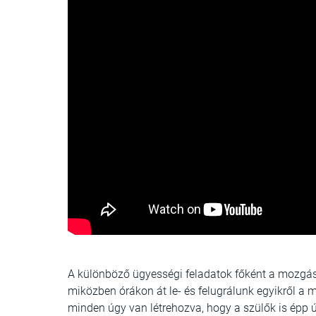
A különböző ügyességi feladatok főként a mozgásk
miközben órákon át le- és felugrálunk egyikről a 
minden úgy van létrehozva, hogy a szülők is épp 