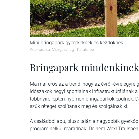
Mini bringapark gyerekeknek és kezdőknek
Kép forrása: Mozgásvilág - Paraferee
Bringapark mindenkinek
Ma már erős az a trend, hogy az évről-évre egyre
időszakok hegyi sportjainak infrastruktúrájának a 
többnyire lépten-nyomon bringaparkok épülnek. De
szűk réteget szólítanak meg és szolgálnak ki.
A családból apu, plusz talán a nagyobbik gyerkőc 
program nélkül maradnak. De nem Wexl Trailsben