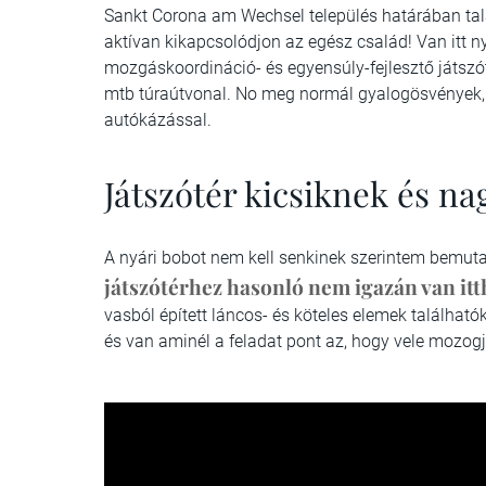
Sankt Corona am Wechsel település határában talá
aktívan kikapcsolódjon az egész család! Van itt ny
mozgáskoordináció- és egyensúly-fejlesztő játszótér
mtb túraútvonal. No meg normál gyalogösvények, 
autókázással.
Játszótér kicsiknek és n
A nyári bobot nem kell senkinek szerintem bemuta
játszótérhez hasonló nem igazán van itt
vasból épített láncos- és köteles elemek találhat
és van aminél a feladat pont az, hogy vele mozog