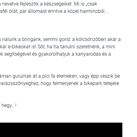
 nevetve fejlesztik a készségeiket. Mi is „csak
sfél órát, pár állomást érintve a közel harmincból…
s nálunk a bringánk, semmi gond: a kölcsönzőben akár a
kár e-bikeokat is! Sőt, ha ha tanulni szeretnénk, a mini
k segítségével és gyakorolhatjuk a kanyarodás és a
áman gurulnak át a pici fa elemeken, vagy épp veszik be
varázsszőnyeghez, hogy felmenjenek a bikepark tetejére
hegy...!