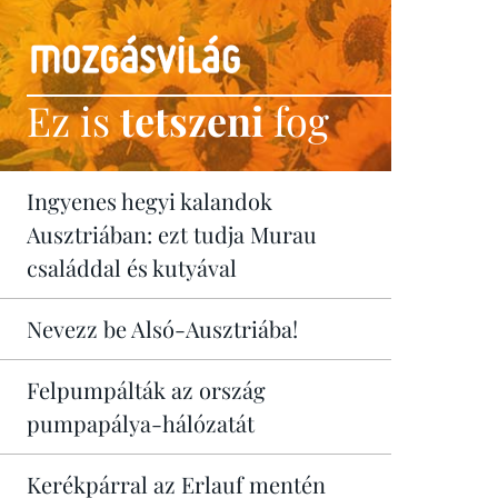
Ez is
tetszeni
fog
Ingyenes hegyi kalandok
Ausztriában: ezt tudja Murau
családdal és kutyával
Nevezz be Alsó-Ausztriába!
Felpumpálták az ország
pumpapálya-hálózatát
Kerékpárral az Erlauf mentén