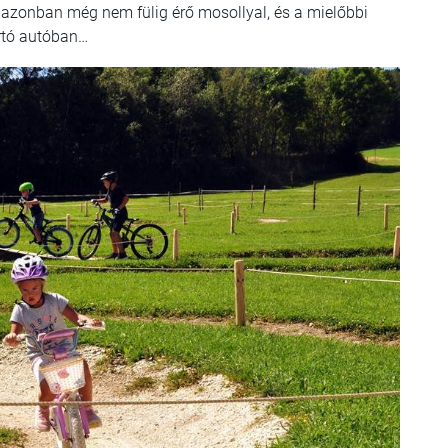
l azonban még nem fülig érő mosollyal, és a mielőbbi
artó autóban…