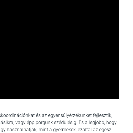
oordinációnkat és az egyensúlyérzékünket fejlesztik,
másikra, vagy épp pörgünk szédülésig. És a legjobb, hogy
úgy használhatják, mint a gyermekek, ezáltal az egész