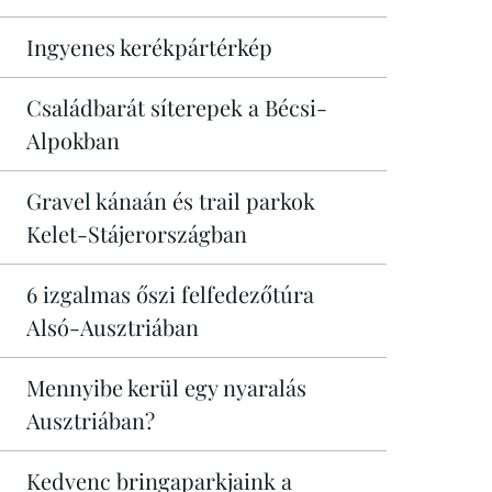
Ingyenes kerékpártérkép
Családbarát síterepek a Bécsi-
Alpokban
Gravel kánaán és trail parkok
Kelet-Stájerországban
6 izgalmas őszi felfedezőtúra
Alsó-Ausztriában
Mennyibe kerül egy nyaralás
Ausztriában?
Kedvenc bringaparkjaink a