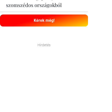
szomszédos országokból
Kérek még!
Hirdetés