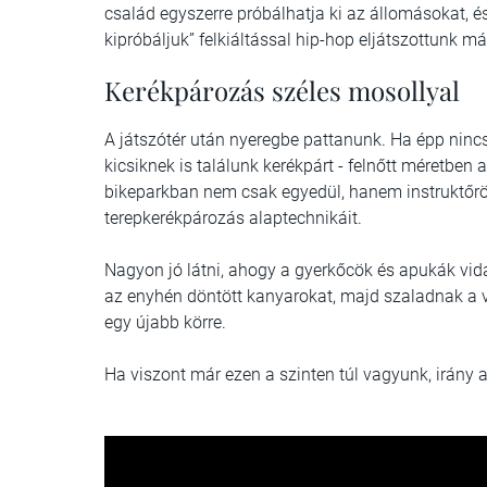
család egyszerre próbálhatja ki az állomásokat, és
kipróbáljuk” felkiáltással hip-hop eljátszottunk má
Kerékpározás széles mosollyal
A játszótér után nyeregbe pattanunk. Ha épp ninc
kicsiknek is találunk kerékpárt - felnőtt méretben a
bikeparkban nem csak egyedül, hanem instruktőrö
terepkerékpározás alaptechnikáit.
Nagyon jó látni, ahogy a gyerkőcök és apukák vid
az enyhén döntött kanyarokat, majd szaladnak a 
egy újabb körre.
Ha viszont már ezen a szinten túl vagyunk, irány a 