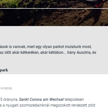
ngások is vannak, mert egy olyan parkot mutatunk most,
z időt akár kétkeréken, akár kétlábon... Irány Ausztria, és
 park
Hirdetés
5 órányira,
Sankt Corona am Wechsel
településen
s a nyugati szomszédainknál megszokott rendezett zöld