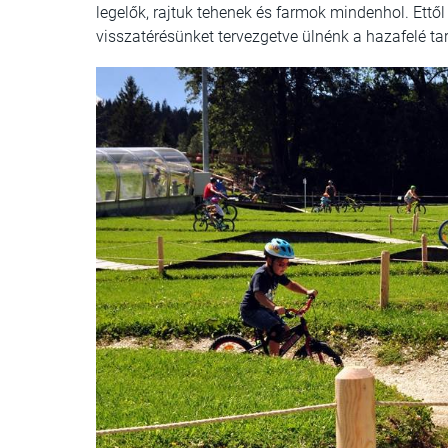
legelők, rajtuk tehenek és farmok mindenhol. Ettő
visszatérésünket tervezgetve ülnénk a hazafelé t