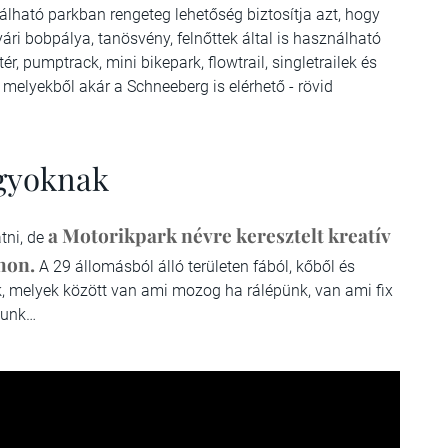
lható parkban rengeteg lehetőség biztosítja azt, hogy
ári bobpálya, tanösvény, felnőttek által is használható
, pumptrack, mini bikepark, flowtrail, singletrailek és
melyekből akár a Schneeberg is elérhető -
rövid
agyoknak
a Motorikpark névre keresztelt kreatív
tni, de
hon.
A 29 állomásból álló területen fából, kőből és
ók, melyek között van ami mozog ha rálépünk, van ami fix
junk…