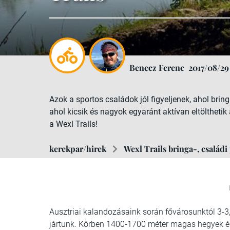
Benecz Ferenc
2017/08/29
Azok a sportos családok jól figyeljenek, ahol bri
ahol kicsik és nagyok egyaránt aktívan eltölthetik a
a Wexl Trails!
kerekpar/hirek
Wexl Trails bringa-, családi
Ausztriai kalandozásaink során fővárosunktól 3-3,
jártunk. Körben 1400-1700 méter magas hegyek é