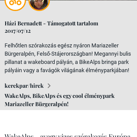
Házi Bernadett - Támogatott tartalom
2017/07/12
Felhőtlen szórakozás egész nyáron Mariazeller
Bürgeralpén, Felső-Stájerországban! Megannyi bulis
pillanat a wakeboard pályán, a BikeAlps bringa park
pályáin vagy a favágók világának élményparkjában!
kerekpar/hirek
WakeAlps, BikeAlps és egy cool élménypark
Mariazeller Bürgeralpén!
WakeAlps - avagy vizes szórakozás Európa