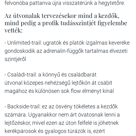
felvonóba pattanva újra visszatérünk a hegytetőre.
Az útvonalak tervezésekor mind a kezdők,
mind pedig a profik tudásszintjét figyelembe
vették:
- Unlimited-trail:
ugratók és platók izgalmas keveréke
gondoskodik az adrenalin-függők tartalmas élvezeti
szintjéről
- Családi-trail:
a könnyű és családbarát
útvonal közepes nehézségű lejtőkön át csábít
magához és különösen sok flow élményt kínál
- Backside-trail:
ez az ösvény tökéletes a kezdők
számára. Ugyanakkor nem árt óvatosnak lenni a
lejtőzéskor, mivel ezen az úton felfelé is jöhetnek
kerékpárosok és gyalogos túrázók is, ezért