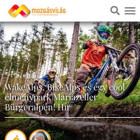
WakeAlps, BikeAlps és egy cool
élménypark Mariazeller
Bürgeralpén! Hír