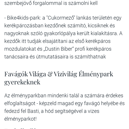
szembejövő forgalommal is számolni kell
- Bike4kids-park:
a "Cukormező" lankás területén egy
kerékpározásban kezdőnek számító, kicsiknek és
nagyoknak szóló gyakorlópálya került kialakításra. A
kezdők itt tudják elsajátítani az első kerékpáros
mozdulatokat és „Dustin Biber“ profi kerékpáros
tanácsaira és útmutatásaira is számíthatnak
Favágók Világa & Vizivilág Élménypark
gyerekeknek
Az élményparkban mindenki talál a számára érdekes
elfoglaltságot - képzeld magad egy favágó helyébe és
fedezd fel Basti, a hód segítségével a vizes
élményparkot!