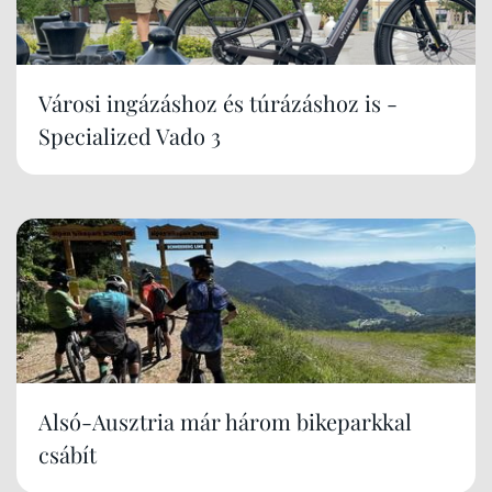
Városi ingázáshoz és túrázáshoz is -
Specialized Vado 3
Alsó-Ausztria már három bikeparkkal
csábít