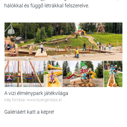
hálókkal és függő létrákkal felszerelve.
A vizi élménypark játékvilága
Kép forrása: www.buergeralpe.at
Galériáért katt a képre!