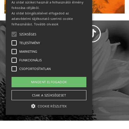
Ne maradj le!
Az oldal sütiket használ a felhasználói élmény
fokozása céljából.
Az oldal böngészésével elfogadod az
adatvédelmi tájékoztató szerinti cookie
felhasználást.
Tovább olvasok
SZÜKSÉGES
TELJESÍTMÉNY
MARKETING
Adatvédelem
FUNKCIONÁLIS
CSOPORTOSÍTATLAN
Állásajánlatok
MINDENT ELFOGADOK
Impresszum-kapcsolat
CSAK A SZÜKSÉGESET
Jogi nyilatkozat
COOKIE RÉSZLETEK
Rólunk
English
Szükséges
Teljesítmény
Marketing