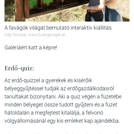
A favágók világát bemutató interaktív kiállítás
Kép forrása: www.buergeralpe.at
Galériáért katt a képre!
Erdő-quíz:
Az erdő-quízzel a gyerekek és kísérőik
bélyeggyűjtéssel tudják az erdőgazdálkodásról
tanultakat bizonyítani. Aki a quiz végén a füzetébe
minden bélyeget össze tudott gyűjteni és a füzet
hátoldalán a megfejtést kitalálja, a felvonó
völgyállomásánál egy kis emléket kap ajándékba.