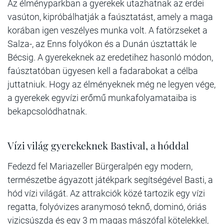
Az élményparkban a gyerekek utazhatnak az erdei
vasúton, kipróbálhatják a faúsztatást, amely a maga
korában igen veszélyes munka volt. A fatörzseket a
Salza-, az Enns folyókon és a Dunán úsztatták le
Bécsig. A gyerekeknek az eredetihez hasonló módon,
faúsztatóban ügyesen kell a fadarabokat a célba
juttatniuk. Hogy az élményeknek még ne legyen vége,
a gyerekek egyvízi erőmű munkafolyamataiba is
bekapcsolódhatnak.
Vízi világ gyerekeknek Bastival, a hóddal
Fedezd fel Mariazeller Bürgeralpén egy modern,
természetbe ágyazott játékpark segítségével Basti, a
hód vízi világát. Az attrakciók közé tartozik egy
vízi
regatta, folyóvizes aranymosó teknő, dominó, óriás
vizicsúszda és egy 3 m magas mászófal kötelekkel,