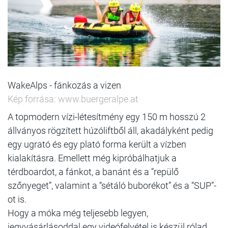
WakeAlps - fánkozás a vizen
Kép forrása: www.buergeralpe.at
A topmodern vízi-létesítmény egy 150 m hosszú 2
állványos rögzített húzóliftből áll, akadályként pedig
egy ugrató és egy plató forma került a vízben
kialakításra.
Emellett még kipróbálhatjuk a
térdboardot, a fánkot, a banánt és a “repülő
szőnyeget”, valamint a “sétáló buborékot” és a “SUP”-
ot is.
Hogy a móka még teljesebb legyen,
jegyvásárlásoddal egy videófelvétel is készül rólad,