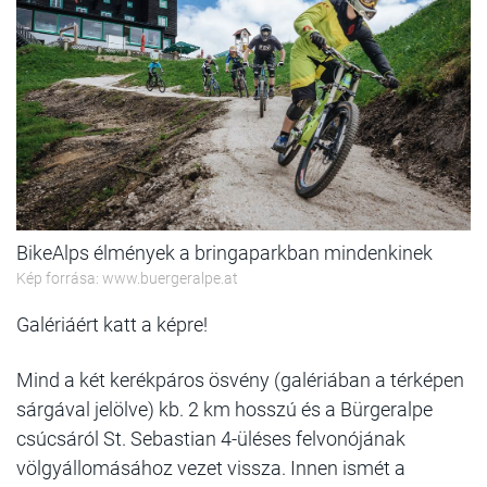
BikeAlps élmények a bringaparkban mindenkinek
Kép forrása: www.buergeralpe.at
Galériáért katt a képre!
Mind a két kerékpáros ösvény (galériában a térképen
sárgával jelölve) kb. 2 km hosszú és a Bürgeralpe
csúcsáról St. Sebastian 4-üléses felvonójának
völgyállomásához vezet vissza. Innen ismét a