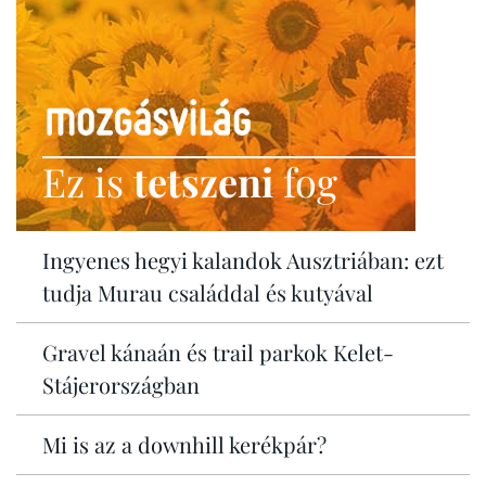
Ez is
tetszeni
fog
Ingyenes hegyi kalandok Ausztriában: ezt
tudja Murau családdal és kutyával
Gravel kánaán és trail parkok Kelet-
Stájerországban
Mi is az a downhill kerékpár?