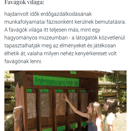
Favágók világa:
hajdanvolt idők erdőgazdálkodásának
munkafolyamatai fázisonként kerülnek bemutatásra.
A favágók világa itt teljesen más, mint egy
hagyományos múzeumban - a látogatók közvetlenül
tapasztalhatják meg az élményeket és játékosan
élhetik át, valaha milyen nehéz kenyérkereset volt
favágónak lenni.