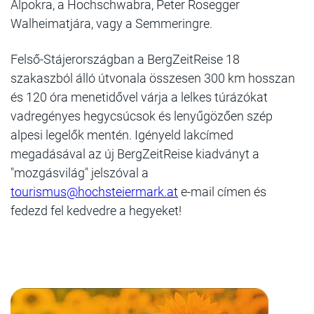
Alpokra, a Hochschwabra, Peter Rosegger
Walheimatjára, vagy a Semmeringre.
Felső-Stájerországban a BergZeitReise 18
szakaszból álló útvonala összesen 300 km hosszan
és 120 óra menetidővel várja a lelkes túrázókat
vadregényes hegycsúcsok és lenyűgözően szép
alpesi legelők mentén.
Igényeld lakcímed
megadásával az új BergZeitReise kiadványt a
"mozgásvilág" jelszóval a
tourismus@hochsteiermark.at
e-mail címen és
fedezd fel kedvedre a hegyeket!