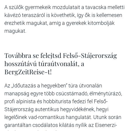
A szülők gyermekeik mozdulatait a tavacska melletti
kávézó teraszáról is követhetik, így ők is kellemesen
érezhetik magukat, amíg a gyerekek kitombolják
magukat.
Továbbra se felejtsd Felső-Stájerország
hosszútávú túraútvonalát, a
BergZeitReise-t!
Az „Időutazás a hegyekben“ túra útvonalán
manapság egyre több csúcstámadó, élménytúrázó,
profi alpinista és hobbiturista fedezi fel Felső-
Stájerország autentikus hegyvidékének, hegyi
legelőinek vad-romantikus hangulatát. Utunk során
garantáltan csodálatos kilátás nyílik az Eisenerzi-