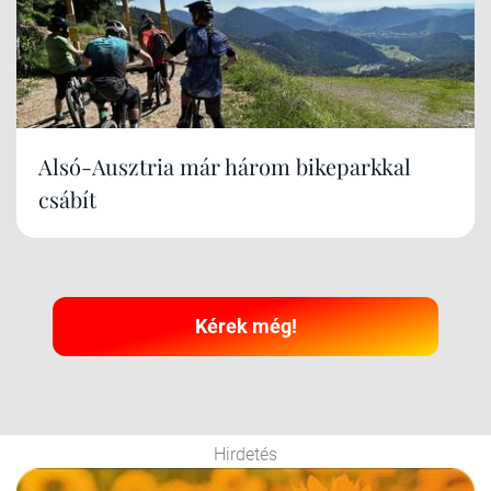
Alsó-Ausztria már három bikeparkkal
csábít
Kérek még!
Hirdetés