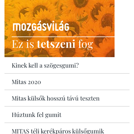
Ez is
tetszeni
fog
Kinek kell a szögesgumi?
Mitas 2020
Mitas külsők hosszú távú teszten
Húztunk fel gumit
MITAS téli kerékpáros külsőgumik