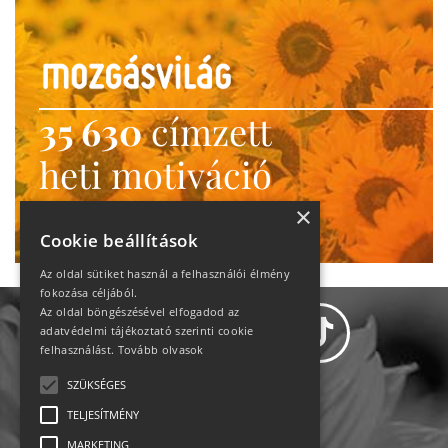
35 630
címzett
heti motiváció
Ne maradj le!
×
Cookie beállítások
Az oldal sütiket használ a felhasználói élmény
fokozása céljából.
Az oldal böngészésével elfogadod az
adatvédelmi tájékoztató szerinti cookie
felhasználást.
Tovább olvasok
SZÜKSÉGES
Adatvédelem
TELJESÍTMÉNY
MARKETING