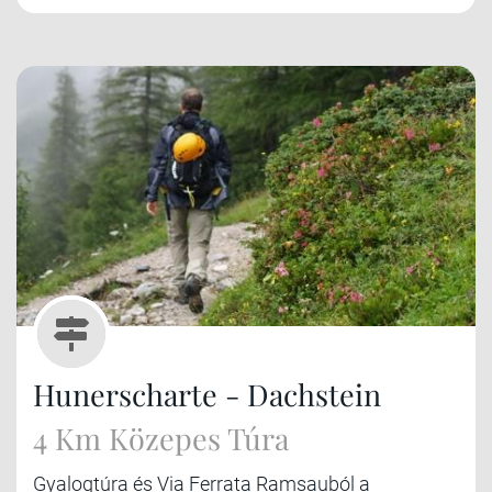
Hunerscharte - Dachstein
4 Km Közepes Túra
Gyalogtúra és Via Ferrata Ramsauból a