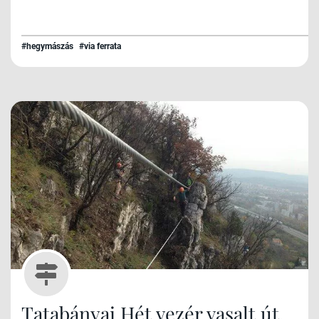
ígér.
#hegymászás
#via ferrata
Tatabányai Hét vezér vasalt út,