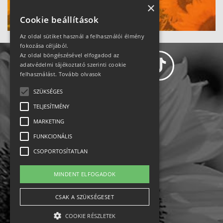
Ne maradj le!
×
Cookie beállítások
Az oldal sütiket használ a felhasználói élmény
fokozása céljából.
Az oldal böngészésével elfogadod az
adatvédelmi tájékoztató szerinti cookie
felhasználást.
Tovább olvasok
SZÜKSÉGES
Adatvédelem
TELJESÍTMÉNY
MARKETING
Állásajánlatok
FUNKCIONÁLIS
Impresszum-kapcsolat
CSOPORTOSÍTATLAN
Jogi nyilatkozat
MINDENT ELFOGADOK
Rólunk
CSAK A SZÜKSÉGESET
COOKIE RÉSZLETEK
English