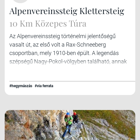
Alpenvereinssteig Klettersteig
10 Km Közepes Túra
Az Alpenvereinssteig történelmi jelentőségű
vasalt út, az első volt a Rax-Schneeberg
csoportban, mely 1910-ben épült. A legendás
szépségű Nagy-Pokol-völgyben található, annak
is a legvégén az 1620 m magasan lévő Höllental
kilátóhoz kapaszkodik fel.
#hegymászás
#via ferrata