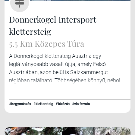
Donnerkogel Intersport
klettersteig
5.5 Km Közepes Túra
A Donnerkogel klettersteig Ausztria egy
leglátványosabb vasalt újtja, amely Felső
Ausztriában, azon belül is Salzkammergut
régióban található. Többségében könnyű, néhol
közepes nehézségű mászás néhány
izgalmasabb résszel, köztük a híres
Himmelsleiterrel, az égig érő létrával.
#hegymászás
#klettersteig
#túrázás
#via ferrata