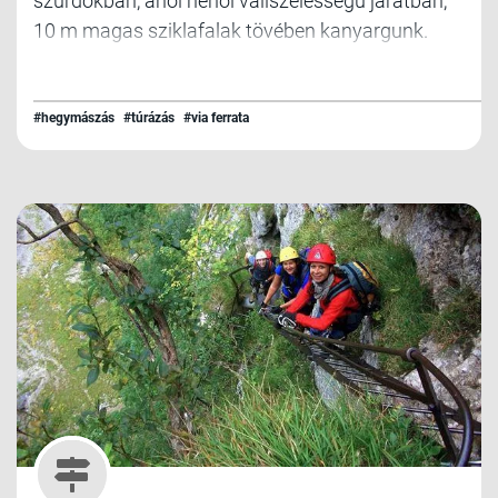
szurdokban, ahol néhol vállszélességű járatban,
10 m magas sziklafalak tövében kanyargunk.
#hegymászás
#túrázás
#via ferrata