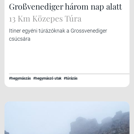
Großvenediger három nap alatt
13 Km Közepes Túra
Itiner egyéni túrázóknak a Grossvenediger
csúcsára
#hegymászás
#hegymászó utak
#túrázás