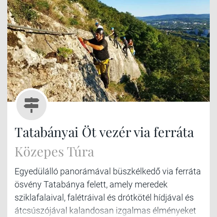
Tatabányai Öt vezér via ferráta
Közepes Túra
Egyedülálló panorámával büszkélkedő via ferráta
ösvény Tatabánya felett, amely meredek
sziklafalaival, falétráival és drótkötél hídjával és
átcsúszójával kalandosan izgalmas élményeket