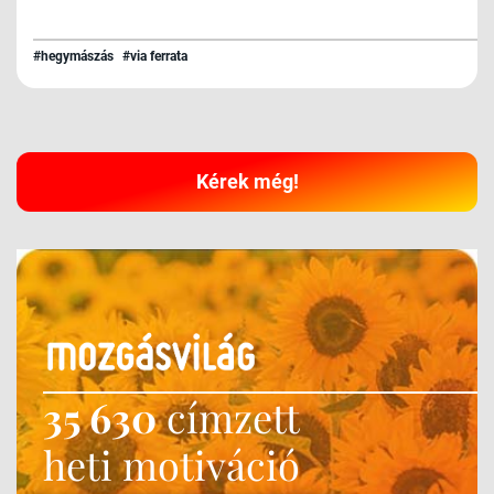
#hegymászás
#via ferrata
Kérek még!
35 630
címzett
heti motiváció