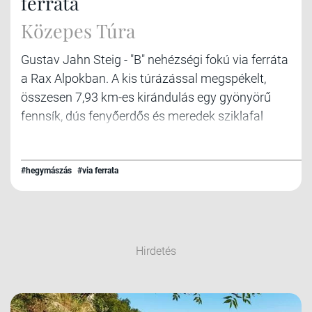
ferráta
Közepes Túra
Gustav Jahn Steig - "B" nehézségi fokú via ferráta
a Rax Alpokban. A kis túrázással megspékelt,
összesen 7,93 km-es kirándulás egy gyönyörű
fennsík, dús fenyőerdős és meredek sziklafal
kombinációs túra lehetőségét kínálja.
#hegymászás
#via ferrata
Hirdetés