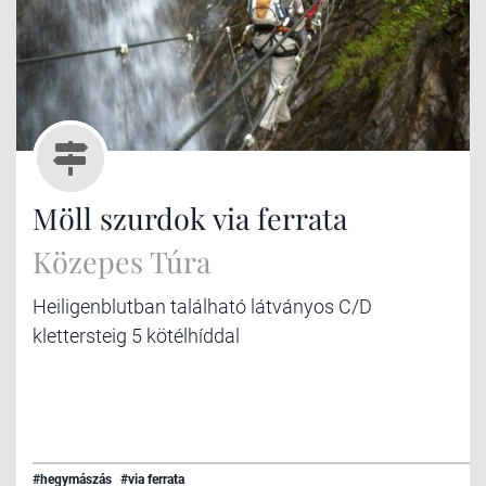
Möll szurdok via ferrata
Közepes Túra
Heiligenblutban található látványos C/D
klettersteig 5 kötélhíddal
#hegymászás
#via ferrata