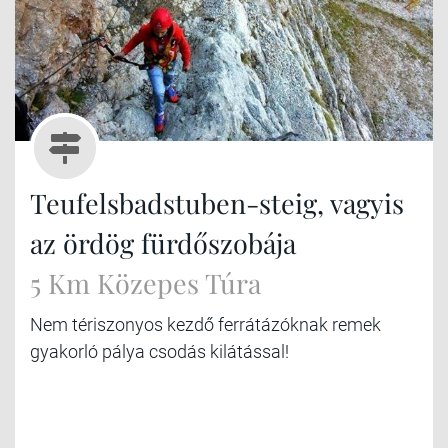
Teufelsbadstuben-steig, vagyis
az ördög fürdőszobája
5 Km Közepes Túra
Nem tériszonyos kezdő ferrátázóknak remek
gyakorló pálya csodás kilátással!