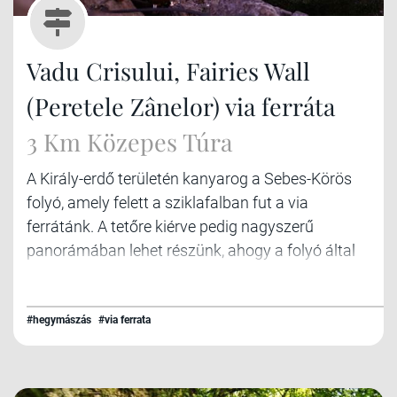
Vadu Crisului, Fairies Wall
(Peretele Zânelor) via ferráta
3 Km Közepes Túra
A Király-erdő területén kanyarog a Sebes-Körös
folyó, amely felett a sziklafalban fut a via
ferrátánk. A tetőre kiérve pedig nagyszerű
panorámában lehet részünk, ahogy a folyó által
tagolt, sűrű erdővel borított tájon végignézünk.
#hegymászás
#via ferrata