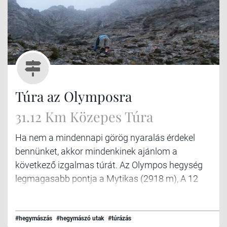
Túra az Olymposra
31.12 Km Közepes Túra
Ha nem a mindennapi görög nyaralás érdekel
bennünket, akkor mindenkinek ajánlom a
következő izgalmas túrát. Az Olympos hegység
legmagasabb pontja a Mytikas (2918 m), A 12
görög istenség (házi feladat: Soroljuk fel őket!)
lakhelyére egy megerőltető 1 napos vagy egy
kényelmesebb 2 napos túra árán lehet feljutni.
#hegymászás
#hegymászó utak
#túrázás