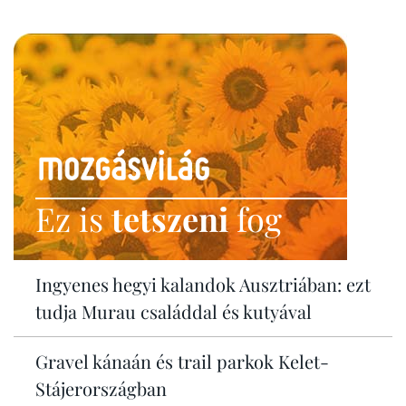
Ez is
tetszeni
fog
Ingyenes hegyi kalandok Ausztriában: ezt
tudja Murau családdal és kutyával
Gravel kánaán és trail parkok Kelet-
Stájerországban