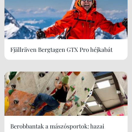
Fjällräven Bergtagen GTX Pro héjkabát
Berobbantak a mászósportok: hazai