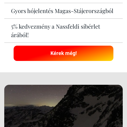
Gyors hójelentés Magas-Stájerországból
5% kedvezmény a Nassfeldi síbérlet
árából!
Kérek még!