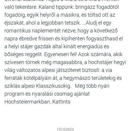
való tekerésre. Kaland tippünk: bringázz fogadótól
fogadóig, egyik helyről a másikra, és töltsd ott az
éjszakát, ahol a legjobban tetszik. ...Aludj el egy
romantikus naplementét nézve, hogy a következő
napra ébredve frissen és kipihenten fogyaszthasd el
a helyi stájer gazdák által kínált energiadús és
bőséges reggelit. Egyenesen fel! Azok számára, akik
szívesen törnek még magasabbra, a hochstájer hegyi
világ változatos alpesi játszóteret biztosít: a via
ferráták kötélpályáin át, a hegymászó területekig és
sziklás alpesi Klasszikusokig. Még több nyári
program és nyaralási csomag ajánlat
Hochsteiermarkban..Kattints
Hirdetés