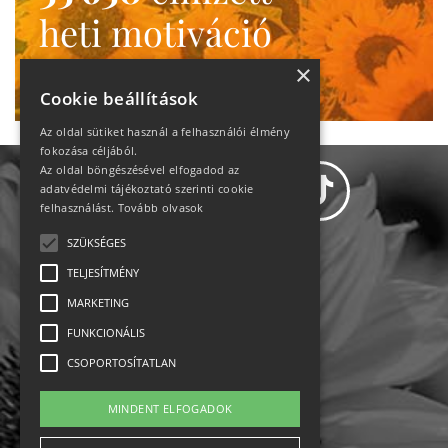
heti motiváció
Ne maradj le!
×
Cookie beállítások
Az oldal sütiket használ a felhasználói élmény
fokozása céljából.
Az oldal böngészésével elfogadod az
adatvédelmi tájékoztató szerinti cookie
felhasználást.
Tovább olvasok
SZÜKSÉGES
Adatvédelem
TELJESÍTMÉNY
MARKETING
Állásajánlatok
FUNKCIONÁLIS
Impresszum-kapcsolat
CSOPORTOSÍTATLAN
Jogi nyilatkozat
MINDENT ELFOGADOK