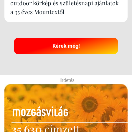
outdoor körkép és születésnapi ajánlatok
a 35 éves Mountextől
Kérek még!
Hirdetés
35 630
címzett