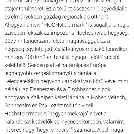
der Mur, Mürzzuschlag és Liezenz által közrefogott
stájer területeket. Ez a terület összesen 9 egyedülálló
és élményekben gazdag régiónak ad otthont.
Ahogyan a név: " HOCHsteiermark " is sugallja, a régió
szívében fekszik az impozáns Hochschwab-hegység,
2277 m tengerszint feletti magassággal. Ez a
hegység egy kiterjedt és látványos mészkő fennsíkon,
mintegy 400 km2-en terül el, nyugat felől Präbichl,
kelet felől Seebergsattel határolja és Európa
legnagyobb zergeállományát számlálja.
Lélegzetelállító hegyvonulatokkal van körülvéve, mint
például az Eisenerzer- és a Fischbacher Alpok,
ahogyan a Kalkalpen keleti lábánál a Hohen Veitsch,
Schneealm és Rax.. ezért méltón viseli
Hochsteiermark A "hegyek mekkája" nevet a
kalandokat kedvelők és ínyencek körében, valamint
kicsi és nagy "hegyi emberek" számára. A cél maga