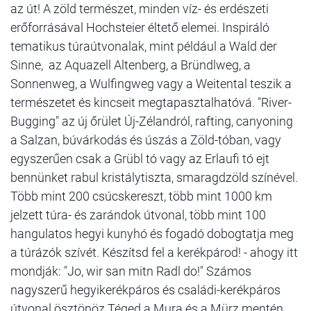
az út! A zöld természet, minden víz- és erdészeti
erőforrásával Hochsteier éltető elemei. Inspiráló
tematikus túraútvonalak, mint például a Wald der
Sinne, az Aquazell Altenberg, a Bründlweg, a
Sonnenweg, a Wulfingweg vagy a Weitental teszik a
természetet és kincseit megtapasztalhatóvá. "River-
Bugging" az új őrület Új-Zélandról, rafting, canyoning
a Salzan, búvárkodás és úszás a Zöld-tóban, vagy
egyszerűen csak a Grübl tó vagy az Erlaufi tó ejt
bennünket rabul kristálytiszta, smaragdzöld színével.
Több mint 200 csúcskereszt, több mint 1000 km
jelzett túra- és zarándok útvonal, több mint 100
hangulatos hegyi kunyhó és fogadó dobogtatja meg
a túrázók szívét. Készítsd fel a kerékpárod! - ahogy itt
mondják: "Jo, wir san mitn Radl do!" Számos
nagyszerű hegyikerékpáros és családi-kerékpáros
útvonal ösztönöz Téged a Mura és a Mürz mentén