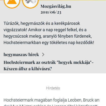
Mozgásvilág.hu
2011/06/23
Túrázók, hegymászók és a kerékpárosok
vigyázzatok! Amikor a nap reggel felkel, és a
hegycsúcsok meleg, aranyló fényben fürdenek,
Hochsteiermarkban egy tökéletes nap kezdődik!
hegymaszas/hirek
Hochsteiermark az osztrák "hegyek mekkája"-
Készen állsz a kihívásra?
Hirdetés
Hochsteiermark magában foglalja Leoben, Bruck an