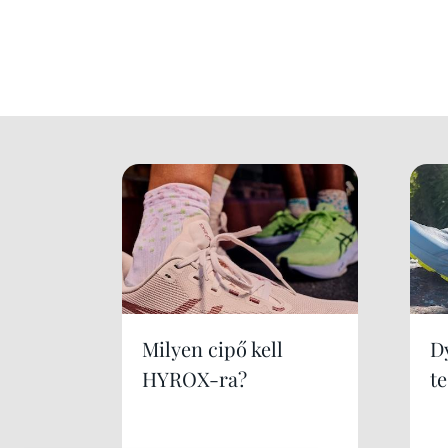
Milyen cipő kell
Dy
HYROX-ra?
te