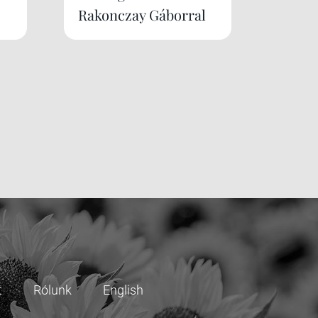
Rakonczay Gáborral
t
Rólunk
English