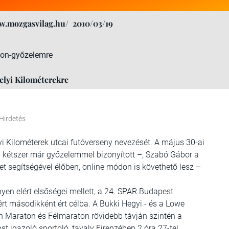
w.mozgasvilag.hu/
2010/03/19
ton-győzelemre
elyi Kilométerekre
Hirdetés
yi Kilométerek utcai futóverseny nevezését. A május 30-ai
kétszer már győzelemmel bizonyított –, Szabó Gábor a
et segítségével élőben, online módon is követhető lesz –
yen elért elsőségei mellett, a 24. SPAR Budapest
t másodikként ért célba. A Bükki Hegyi - és a Lowe
on Maraton és Félmaraton rövidebb távján szintén a
 igazoló sportoló, tavaly Firenzében 2 óra 27-tel