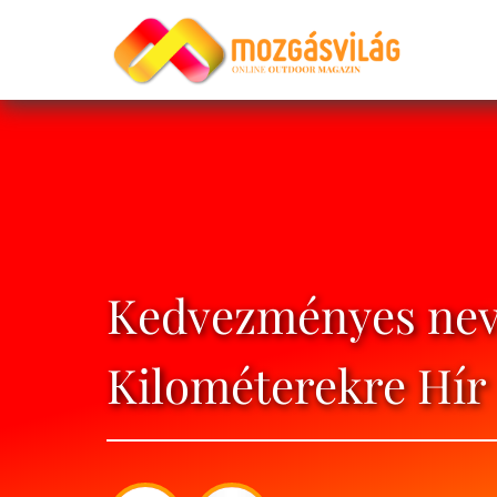
Kedvezményes neve
Kilométerekre Hír