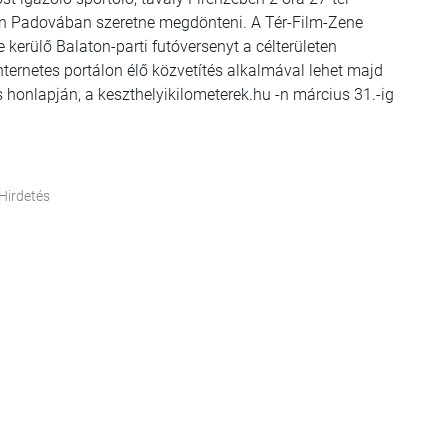
5.-én Padovában szeretne megdönteni. A Tér-Film-Zene
erülő Balaton-parti futóversenyt a célterületen
internetes portálon élő közvetítés alkalmával lehet majd
s honlapján, a keszthelyikilometerek.hu -n március 31.-ig
Hirdetés