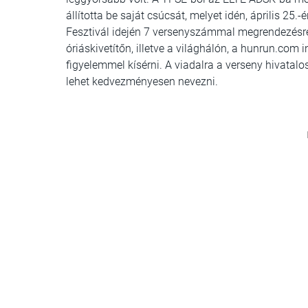
állította be saját csúcsát, melyet idén, április 2
Fesztivál idején 7 versenyszámmal megrendezésre k
óriáskivetítőn, illetve a világhálón, a hunrun.com 
figyelemmel kísérni. A viadalra a verseny hivatalo
lehet kedvezményesen nevezni.