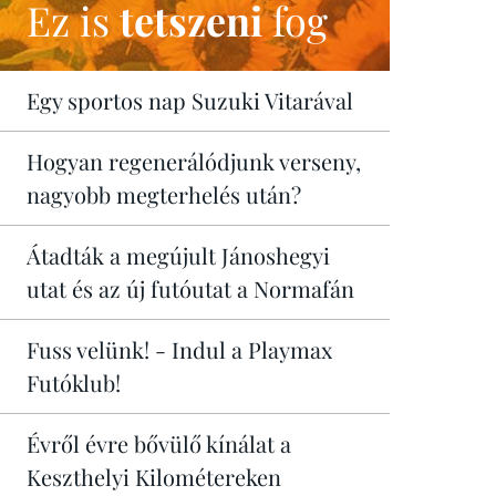
Ez is
tetszeni
fog
Egy sportos nap Suzuki Vitarával
Hogyan regenerálódjunk verseny,
nagyobb megterhelés után?
Átadták a megújult Jánoshegyi
utat és az új futóutat a Normafán
Fuss velünk! - Indul a Playmax
Futóklub!
Évről évre bővülő kínálat a
Keszthelyi Kilométereken