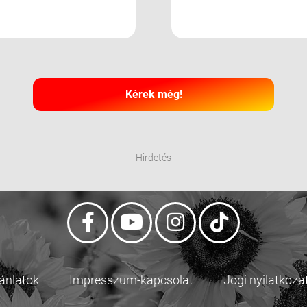
Kérek még!
Hirdetés
jánlatok
Impresszum-kapcsolat
Jogi nyilatkoza