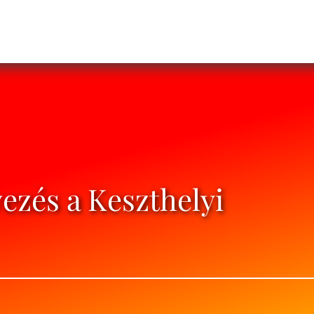
zés a Keszthelyi