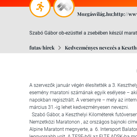
Mozgásvilág.hu;http://ww
Szabó Gábor ob-ezüsttel a zsebében készül mara
futas/hirek
Kedvezményes nevezés a Keszth
A szervezők január végén élesítették a 3. Keszthel
esemény maratoni számának egyik esélyese – aki 
napokban regisztrált. A versenyre – mely az intern
március 31.-ig lehet kedvezményesen nevezni.
Szabó Gábor, a Keszthelyi Kilométerek futóversen
Nemzetközi Maratonon , az országos bajnoki címér
Alpine Maratont megnyerte, a 6. Intersport Balat
leggyorsabb volt. A TFSE-ből az ELTE ADSK-ba most