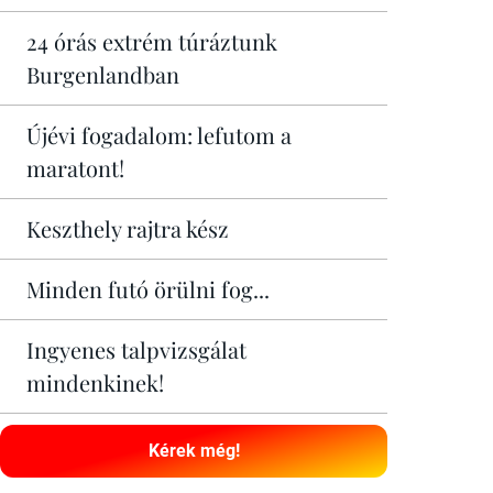
24 órás extrém túráztunk
Burgenlandban
Újévi fogadalom: lefutom a
maratont!
Keszthely rajtra kész
Minden futó örülni fog...
Ingyenes talpvizsgálat
mindenkinek!
Kérek még!