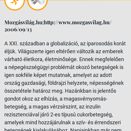
Mozgásvilág.hu;http://www.mozgasvilag.hu/
2006/09/13
A XXI. században a globalizáció, az iparosodás korát
éljük. Világszerte igen eltérően változik az emberek
várható életkora, életminősége. Ennek megfelelően
a népegészségügyi problémát okozó betegségek is
igen sokféle képet mutatnak, amelyet az adott
ország gazdasági, földrajzi helyzete, népességének
összetétele határoz meg. Hazánkban is jelentős
gondot okoz az elhízás, a magasvérnyomás-
betegség, a magas vérzsírszint, az inzulin
rezisztenciával járó 2-es típusú cukorbetegség,
amelyek mind hozzájárulnak a szív- és érrendszeri
betegségek kialakulásához. Napjainkban már nem