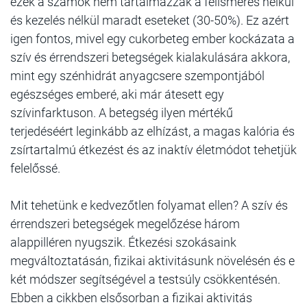
ezek a számok nem tartalmazzák a felismerés nélkül
és kezelés nélkül maradt eseteket (30-50%). Ez azért
igen fontos, mivel egy cukorbeteg ember kockázata a
szív és érrendszeri betegségek kialakulására akkora,
mint egy szénhidrát anyagcsere szempontjából
egészséges emberé, aki már átesett egy
szívinfarktuson. A betegség ilyen mértékű
terjedéséért leginkább az elhízást, a magas kalória és
zsírtartalmú étkezést és az inaktív életmódot tehetjük
felelőssé.
Mit tehetünk e kedvezőtlen folyamat ellen? A szív és
érrendszeri betegségek megelőzése három
alappilléren nyugszik. Étkezési szokásaink
megváltoztatásán, fizikai aktivitásunk növelésén és e
két módszer segítségével a testsúly csökkentésén.
Ebben a cikkben elsősorban a fizikai aktivitás