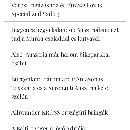
Városi ingázáshoz és túrázáshoz is -
Specialized Vado 3
Ingyenes hegyi kalandok Ausztriában: ezt
tudja Murau családdal és kutyával
Alsó-Ausztria már három bikeparkkal
csábít
Burgenland három arca: Amazonas,
Toszkána és a Serengeti Ausztria keleti
szélén
Allrounder KROSS országúti bringák
A Balti-tenger a jövő Adriája