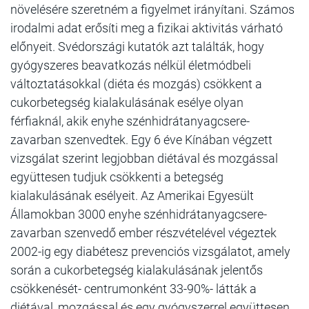
növelésére szeretném a figyelmet irányítani. Számos
irodalmi adat erősíti meg a fizikai aktivitás várható
előnyeit. Svédországi kutatók azt találták, hogy
gyógyszeres beavatkozás nélkül életmódbeli
változtatásokkal (diéta és mozgás) csökkent a
cukorbetegség kialakulásának esélye olyan
férfiaknál, akik enyhe szénhidrátanyagcsere-
zavarban szenvedtek. Egy 6 éve Kínában végzett
vizsgálat szerint legjobban diétával és mozgással
együttesen tudjuk csökkenti a betegség
kialakulásának esélyeit. Az Amerikai Egyesült
Államokban 3000 enyhe szénhidrátanyagcsere-
zavarban szenvedő ember részvételével végeztek
2002-ig egy diabétesz prevenciós vizsgálatot, amely
során a cukorbetegség kialakulásának jelentős
csökkenését- centrumonként 33-90%- látták a
diétával, mozgással és egy gyógyszerrel együttesen