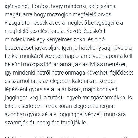
igényelhet. Fontos, hogy mindenki, aki elszánja
magát, arra hogy mozogjon megfelelő orvosi
vizsgálaton essék át és a meglévő betegségeire a
megfelelő kezelést kapja. Kezdő lépésként
mindenkinek egy kényelmes zokni és cipő
beszerzését javasolják. Igen jó hatékonyság növelő a
fizikai munkáról vezetett napló, amelybe naponta kell
beleírni mozgás időtartamát, az aktivitás mértékét,
így mindenki hétről hétre önmaga követheti fejlődését
és számolhatja az elégetett kalóriákat. Kezdeti
lépésként gyors sétát ajánlanak, majd könnyed
joggingot, végül a futást - egyéb mozgásformákkal is
lehet kísérletezni ezek során elégetett energiát
azonban gyors séta v. jogginggal végzett munkára
számítják át, energiára fordítják le.