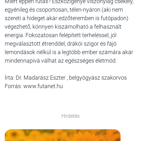
Miért éppen futás? Eszközigénye viszonylag csekély,
egyénileg és csoportosan, télen-nyáron (aki nem
szereti a hideget akár edzőteremben is futópadon)
végezhető, könnyen kiszámolható a felhasznált
energia. Fokozatosan felépített terheléssel, jól
megválasztott étrenddel, drákói szigor és fájó
lemondások nélkül is a legtöbb ember számára akár
mindennapivá válhat az egészséges életmód.
Írta: Dr. Madarász Eszter , belgyógyász szakorvos
Forrás: www.futanet.hu
Hirdetés