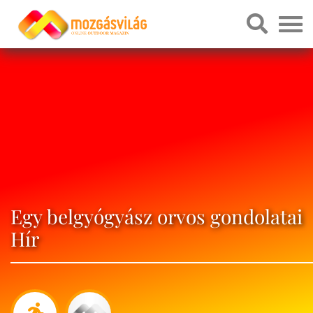
Egy belgyógyász orvos gondolatai
Hír