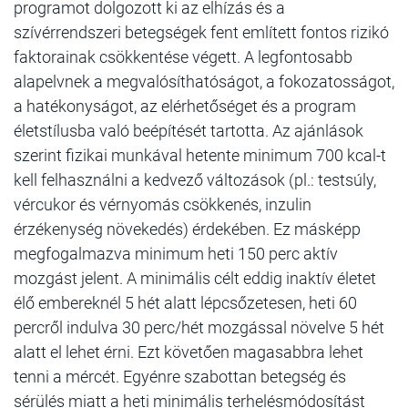
programot dolgozott ki az elhízás és a
szívérrendszeri betegségek fent említett fontos rizikó
faktorainak csökkentése végett. A legfontosabb
alapelvnek a megvalósíthatóságot, a fokozatosságot,
a hatékonyságot, az elérhetőséget és a program
életstílusba való beépítését tartotta. Az ajánlások
szerint fizikai munkával hetente minimum 700 kcal-t
kell felhasználni a kedvező változások (pl.: testsúly,
vércukor és vérnyomás csökkenés, inzulin
érzékenység növekedés) érdekében. Ez másképp
megfogalmazva minimum heti 150 perc aktív
mozgást jelent. A minimális célt eddig inaktív életet
élő embereknél 5 hét alatt lépcsőzetesen, heti 60
percről indulva 30 perc/hét mozgással növelve 5 hét
alatt el lehet érni. Ezt követően magasabbra lehet
tenni a mércét. Egyénre szabottan betegség és
sérülés miatt a heti minimális terhelésmódosítást