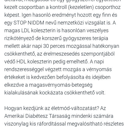
kezelt csoportban a kontroll (kezeletlen) csoporthoz
képest. Igen hasonló eredményt hozott egy finn és
egy STOP NIDDM nevű nemzetközi vizsgálat is. A
magas LDL koleszterin is hasonlóan veszélyes
rizikótényező de korszerű gyógyszeres terápia
mellett akár napi 30 perces mozgással hatékonyan
csökkenthető, az érelmeszesedés szempontjából
védő HDL koleszterin pedig emelhető. A napi
rendszerességgel végzett mozgás a vérnyomás
értékeket is kedvezően befolyásolta és idejében
elkezdve a magasvérnyomás-betegség
kialakulásának kockázata csökkenthető volt.
Hogyan kezdjünk az életmód-változatást? Az
Amerikai Diabétesz Társaság mindenki számára
viszonylag kis ráfordítással megvalósítható részletes