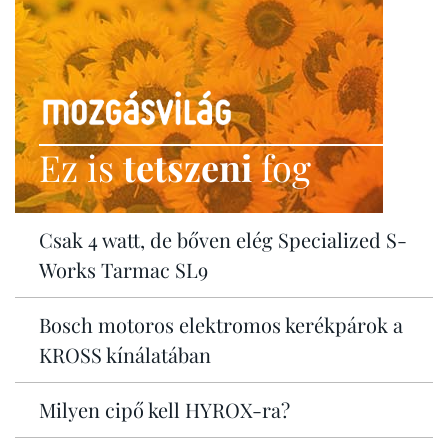
Ez is
tetszeni
fog
Csak 4 watt, de bőven elég Specialized S-
Works Tarmac SL9
Bosch motoros elektromos kerékpárok a
KROSS kínálatában
Milyen cipő kell HYROX-ra?