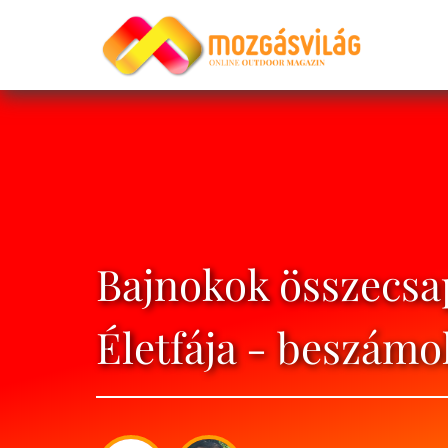
Bajnokok összecsa
Életfája - beszámo