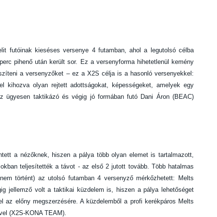
lit futóinak kieséses versenye 4 futamban, ahol a legutolsó célba
perc pihenő után került sor. Ez a versenyforma hihetetlenül kemény
észíteni a versenyzőket – ez a X2S célja is a hasonló versenyekkel:
el kihozva olyan rejtett adottságokat, képességeket, amelyek egy
az ügyesen taktikázó és végig jó formában futó Dani Áron (BEAC)
tett a nézőknek, hiszen a pálya több olyan elemet is tartalmazott,
okban teljesítették a távot - az első 2 jutott tovább. Több hatalmas
nem történt) az utolsó futamban 4 versenyző mérkőzhetett: Melts
g jellemző volt a taktikai küzdelem is, hiszen a pálya lehetőséget
l az előny megszerzésére. A küzdelemből a profi kerékpáros Melts
esivel (X2S-KONA TEAM).