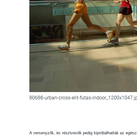
80688-urban-cross-elit-futas-indoor_1200x1047.j
A versenyzők, és résztvevők pedig kipróbálhatták az egész