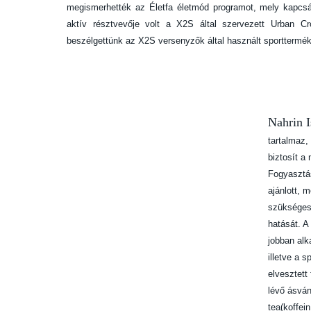
megismerhették az Életfa életmód programot, mely kapcsán
aktív résztvevője volt a X2S által szervezett Urban Cr
beszélgettünk az X2S versenyzők által használt sporttermék
Nahrin I
tartalmaz,
biztosít a
Fogyasztás
ajánlott, m
szükséges,
hatását. A
jobban alk
illetve a 
elvesztett
lévő ásván
tea(koffei