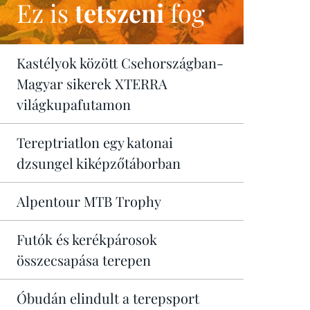
Ez is
tetszeni
fog
Kastélyok között Csehországban-
Magyar sikerek XTERRA
világkupafutamon
Tereptriatlon egy katonai
dzsungel kiképzőtáborban
Alpentour MTB Trophy
Futók és kerékpárosok
összecsapása terepen
Óbudán elindult a terepsport