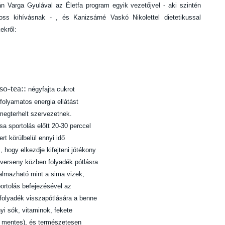
 Varga Gyulával az Életfa program egyik vezetőjvel - aki szintén
oss kihívásnak - , és Kanizsárné Vaskó Nikolettel dietetikussal
ekről:
so-tea::
négyfajta cukrot
 folyamatos energia ellátást
 megterhelt szervezetnek.
a sportolás előtt 20-30 perccel
ert körülbelül ennyi idő
 hogy elkezdje kifejteni jótékony
 verseny közben folyadék pótlásra
almazható mint a sima vizek,
sportolás befejezésével az
 folyadék visszapótlására a benne
yi sók, vitaminok, fekete
n mentes), és természetesen