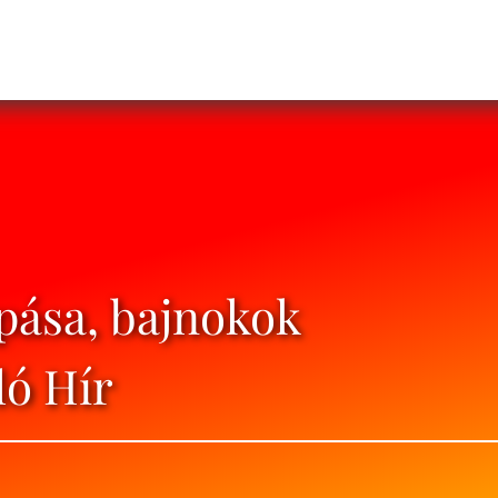
pása, bajnokok
ló Hír