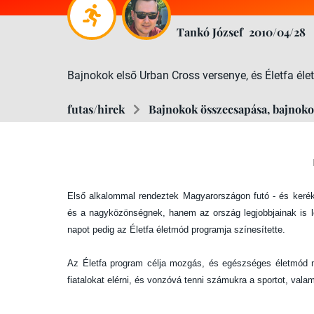
Tankó József
2010/04/28
Bajnokok első Urban Cross versenye, és Életfa é
futas/hirek
Bajnokok összecsapása, bajnoko
Első alkalommal rendeztek Magyarországon futó - és keré
és a nagyközönségnek, hanem az ország legjobbjainak is le
napot pedig az Életfa életmód programja színesítette.
Az Életfa program célja mozgás, és egészséges életmód m
fiatalokat elérni, és vonzóvá tenni számukra a sportot, val