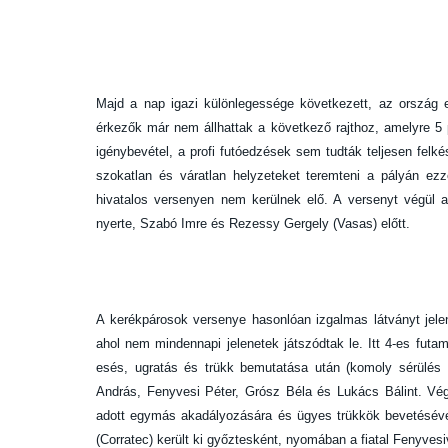
Majd a nap igazi különlegessége következett, az ország e
érkezők már nem állhattak a következő rajthoz, amelyre 5 
igénybevétel, a profi futóedzések sem tudták teljesen felk
szokatlan és váratlan helyzeteket teremteni a pályán ezz
hivatalos versenyen nem kerülnek elő. A versenyt végül 
nyerte, Szabó Imre és Rezessy Gergely (Vasas) előtt.
A kerékpárosok versenye hasonlóan izgalmas látványt jelen
ahol nem mindennapi jelenetek játszódtak le. Itt 4-es futam
esés, ugratás és trükk bemutatása után (komoly sérülés 
András, Fenyvesi Péter, Grósz Béla és Lukács Bálint. Végi
adott egymás akadályozására és ügyes trükkök bevetéséve
(Corratec) került ki győztesként, nyomában a fiatal Fenyv