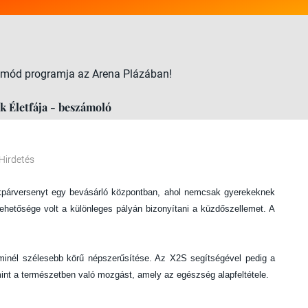
letmód programja az Arena Plázában!
k Életfája - beszámoló
Hirdetés
kpárversenyt egy bevásárló központban, ahol nemcsak gyerekeknek
hetősége volt a különleges pályán bizonyítani a küzdőszellemet. A
inél szélesebb körű népszerűsítése. Az X2S segítségével pedig a
amint a természetben való mozgást, amely az egészség alapfeltétele.