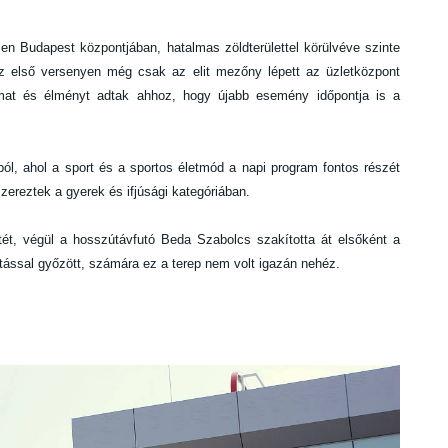
en Budapest központjában, hatalmas zöldterülettel körülvéve szinte
Az első versenyen még csak az elit mezőny lépett az üzletközpont
lmat és élményt adtak ahhoz, hogy újabb esemény időpontja is a
lából, ahol a sport és a sportos életmód a napi program fontos részét
zereztek a gyerek és ifjúsági kategóriában.
ét, végül a hosszútávfutó Beda Szabolcs szakította át elsőként a
utással győzött, számára ez a terep nem volt igazán nehéz.