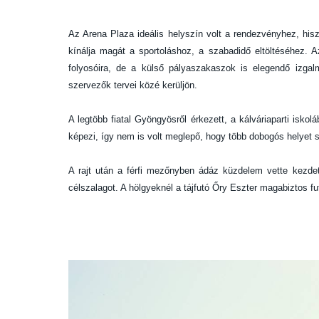
Az Arena Plaza ideális helyszín volt a rendezvényhez, hisz
kínálja magát a sportoláshoz, a szabadidő eltöltéséhez. 
folyosóira, de a külső pályaszakaszok is elegendő izga
szervezők tervei közé kerüljön.
A legtöbb fiatal Gyöngyösről érkezett, a kálváriaparti isko
képezi, így nem is volt meglepő, hogy több dobogós helyet s
A rajt után a férfi mezőnyben ádáz küzdelem vette kezdet
célszalagot. A hölgyeknél a tájfutó Őry Eszter magabiztos f