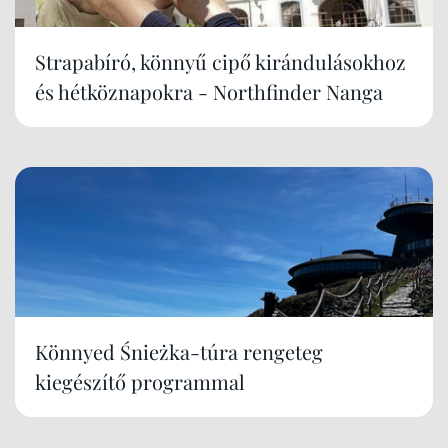
Strapabíró, könnyű cipő kirándulásokhoz
és hétköznapokra - Northfinder Nanga
Könnyed Śnieżka-túra rengeteg
kiegészítő programmal