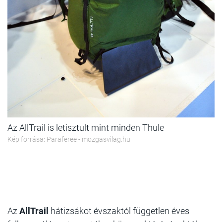
Az AllTrail is letisztult mint minden Thule
Kép forrása: Paraferee - mozgasvilag.hu
Az
AllTrail
hátizsákot évszaktól független éves