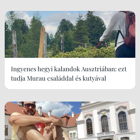
Ingyenes hegyi kalandok Ausztriában: ezt
tudja Murau családdal és kutyával