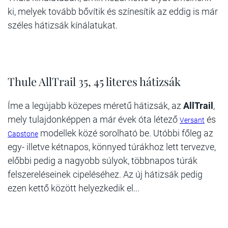
ki, melyek tovább bővítik és színesítik az eddig is már
széles hátizsák kínálatukat.
Thule AllTrail 35, 45 literes hátizsák
Íme a legújabb közepes méretű hátizsák, az
AllTrail
,
mely tulajdonképpen a már évek óta létező
és
Versant
modellek közé sorolható be. Utóbbi főleg az
Capstone
egy- illetve kétnapos, könnyed túrákhoz lett tervezve,
előbbi pedig a nagyobb súlyok, többnapos túrák
felszereléseinek cipeléséhez. Az új hátizsák pedig
ezen kettő között helyezkedik el...