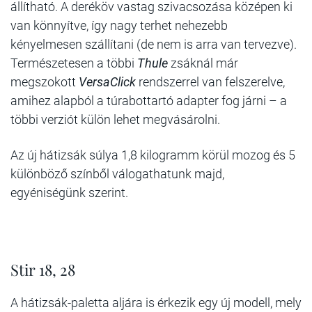
állítható. A deréköv vastag szivacsozása középen ki
van könnyítve, így nagy terhet nehezebb
kényelmesen szállítani (de nem is arra van tervezve).
Természetesen a többi
Thule
zsáknál már
megszokott
VersaClick
rendszerrel van felszerelve,
amihez alapból a túrabottartó adapter fog járni – a
többi verziót külön lehet megvásárolni.
Az új hátizsák súlya 1,8 kilogramm körül mozog és 5
különböző színből válogathatunk majd,
egyéniségünk szerint.
Stir 18, 28
A hátizsák-paletta aljára is érkezik egy új modell, mely