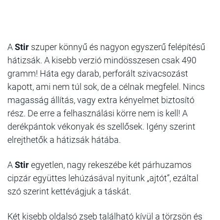
A
Stir
szuper könnyű és nagyon egyszerű felépítésű
hátizsák. A kisebb verzió mindösszesen csak 490
gramm! Háta egy darab, perforált szivacsozást
kapott, ami nem túl sok, de a célnak megfelel. Nincs
magasság állítás, vagy extra kényelmet biztosító
rész. De erre a felhasználási körre nem is kell! A
derékpántok vékonyak és szellősek. Igény szerint
elrejthetők a hátizsák hátába.
A
Stir
egyetlen, nagy rekeszébe két párhuzamos
cipzár együttes lehúzásával nyitunk „ajtót”, ezáltal
szó szerint kettévágjuk a táskát.
Két kisebb oldalsó zseb található kívül a törzsön és