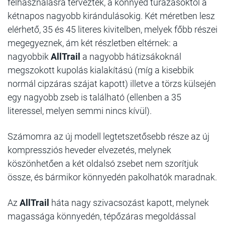
felhasználásra tervezték, a könnyed túrázásoktól a
kétnapos nagyobb kirándulásokig. Két méretben lesz
elérhető, 35 és 45 literes kivitelben, melyek főbb részei
megegyeznek, ám két részletben eltérnek: a
nagyobbik
AllTrail
a nagyobb hátizsákoknál
megszokott kupolás kialakítású (míg a kisebbik
normál cipzáras szájat kapott) illetve a törzs külsején
egy nagyobb zseb is található (ellenben a 35
literessel, melyen semmi nincs kívül).
Számomra az új modell legtetszetősebb része az új
kompressziós heveder elvezetés, melynek
köszönhetően a két oldalsó zsebet nem szorítjuk
össze, és bármikor könnyedén pakolhatók maradnak.
Az
AllTrail
háta nagy szivacsozást kapott, melynek
magassága könnyedén, tépőzáras megoldással