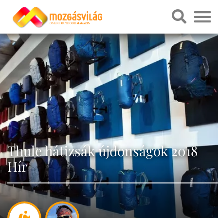
Thule hátizsák újdonságok 2018
Hír