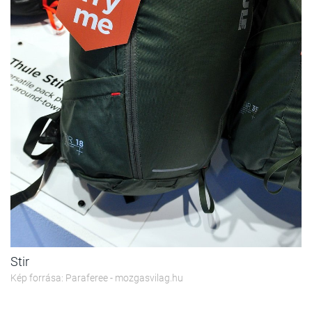
Stir
Kép forrása: Paraferee - mozgasvilag.hu