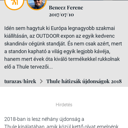
Benecz Ferenc
2017/07/10
Idén sem hagytuk ki Európa legnagyobb szakmai
kiállításán, az OUTDOOR expon az egyik kedvenc
skandináv cégünk standját. És nem csak azért, mert
a standon kapható a világ egyik legjobb kávéja,
hanem mert évek óta kiváló termékekkel rukkolnak
elő a Thule tervezői...
turazas/hirek
Thule hátizsák újdonságok 2018
Hirdetés
2018-ban is lesz néhány újdonság a
Thule kínálatában, amik közül kettő olyat emelnénk