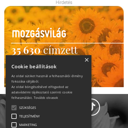
Hirdetés
35 630
címzett
heti motiváció
×
Cookie beállítások
Ne maradj le!
Az oldal sütiket használ a felhasználói élmény
fokozása céljából.
Az oldal böngészésével elfogadod az
adatvédelmi tájékoztató szerinti cookie
felhasználást.
Tovább olvasok
SZÜKSÉGES
TELJESÍTMÉNY
MARKETING