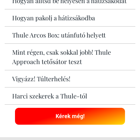
Hogyan álltsd be helyesen a hátizsákodat
Hogyan pakolj a hátizsákodba
Thule Arcos Box: utánfutó helyett
Mint régen, csak sokkal jobb! Thule
Approach tetősátor teszt
Vigyázz! Túlterhelés!
Harci szekerek a Thule-tól
Kérek még!