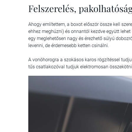
Felszerelés, pakolhatósá
Ahogy említettem, a boxot először össze kell szer
ehhez meghúzni) és onnantól kezdve együtt lehet k
egy meglehetősen nagy és érezhető súlyú dobozról
levenni, de érdemesebb ketten csinálni.
A vonóhorogra a szokásos karos rögzítéssel tudjuk r
tűs csatlakozóval tudjuk elektromosan összekötni