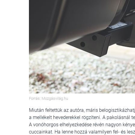
Forrás: Mozgásvilág.hu
Miután feltettük az autóra, máris belogisztikázh
a mellékelt hevederekkel rögzíteni. A pakolásnál te
A vonóhorgos elhelyezkedése révén nagyon kényel
cuccainkat. Ha lenne hozzá valamilyen fel- és l