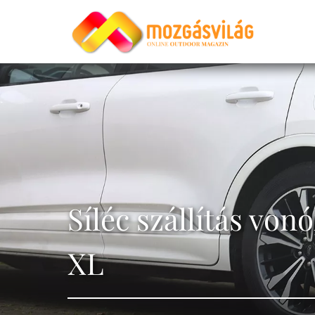
Síléc szállítás vo
XL