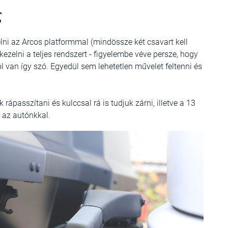
g
elni az Arcos platformmal (mindössze két csavart kell
ezelni a teljes rendszert - figyelembe véve persze, hogy
 van így szó. Egyedül sem lehetetlen művelet feltenni és
ápasszítani és kulccsal rá is tudjuk zárni, illetve a 13
 az autónkkal.