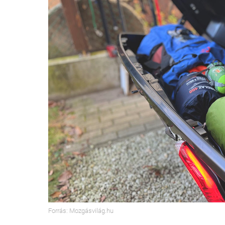
Forrás: Mozgásvilág.hu