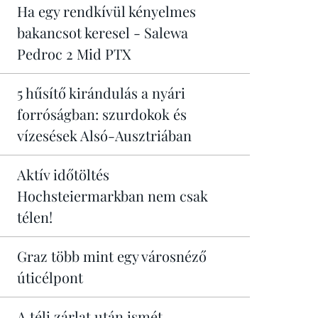
Ha egy rendkívül kényelmes
bakancsot keresel - Salewa
Pedroc 2 Mid PTX
5 hűsítő kirándulás a nyári
forróságban: szurdokok és
vízesések Alsó-Ausztriában
Aktív időtöltés
Hochsteiermarkban nem csak
télen!
Graz több mint egy városnéző
úticélpont
A téli zárlat után ismét