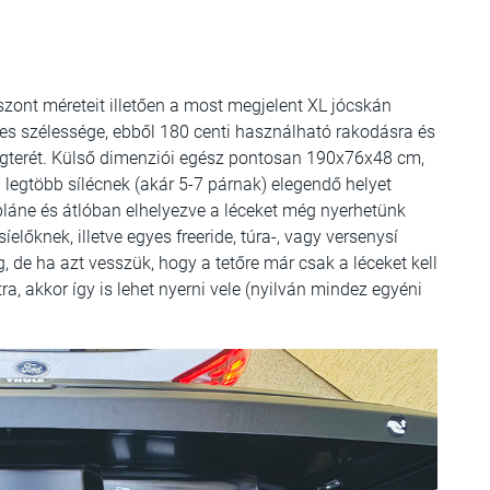
zont méreteit illetően a most megjelent XL jócskán
ljes szélessége, ebből 180 centi használható rakodásra és
agterét. Külső dimenziói egész pontosan 190x76x48 cm,
egtöbb sílécnek (akár 5-7 párnak) elegendő helyet
láne és átlóban elhelyezve a léceket még nyerhetünk
őknek, illetve egyes freeride, túra-, vagy versenysí
, de ha azt vesszük, hogy a tetőre már csak a léceket kell
a, akkor így is lehet nyerni vele (nyilván mindez egyéni