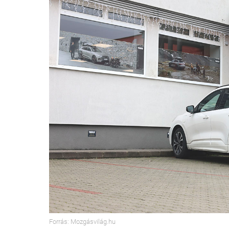
Forrás: Mozgásvilág.hu