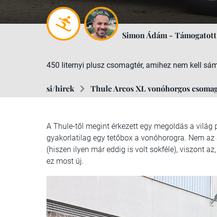
Simon Ádám - Támogatott
450 liternyi plusz csomagtér, amihez nem kell sáml
si/hirek
Thule Arcos XL vonóhorgos csomag
A Thule-től megint érkezett egy megoldás a vilá
gyakorlatilag egy tetőbox a vonóhorogra. Nem az
(hiszen ilyen már eddig is volt sokféle), viszont az
ez most új.