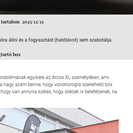
 tartalom
2025/12/12
ira állni és a fogyasztást (hatótávot) sem szabotálja.
tartó box
g problémának egyikére az Arcos XL személyében, ami
 a nagy szám benne, hogy vonóhorogra szerelhető box
, hogy van annyira széles, hogy sílécek is beleférjenek, na