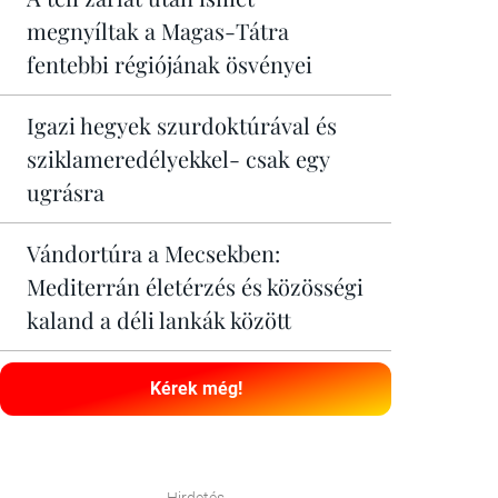
megnyíltak a Magas-Tátra
fentebbi régiójának ösvényei
Igazi hegyek szurdoktúrával és
sziklameredélyekkel- csak egy
ugrásra
Vándortúra a Mecsekben:
Mediterrán életérzés és közösségi
kaland a déli lankák között
Kérek még!