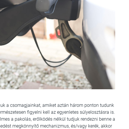
atjuk a csomagjainkat, amiket aztán három ponton tudunk
rmészetesen figyelni kell az egyenletes súlyelosztásra is.
mes a pakolás, erőlködés nélkül tudjuk rendezni benne a
eszedést megkönnyítő mechanizmus, és/vagy kerék, akkor