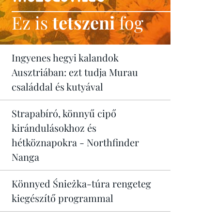
Ez is
tetszeni
fog
Ingyenes hegyi kalandok
Ausztriában: ezt tudja Murau
családdal és kutyával
Strapabíró, könnyű cipő
kirándulásokhoz és
hétköznapokra - Northfinder
Nanga
Könnyed Śnieżka-túra rengeteg
kiegészítő programmal