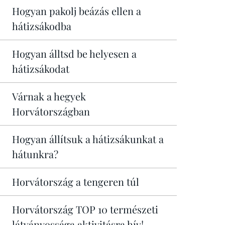
Hogyan pakolj beázás ellen a
hátizsákodba
Hogyan álltsd be helyesen a
hátizsákodat
Várnak a hegyek
Horvátországban
Hogyan állítsuk a hátizsákunkat a
hátunkra?
Horvátország a tengeren túl
Horvátország TOP 10 természeti
látványossága aktivitásra hív!