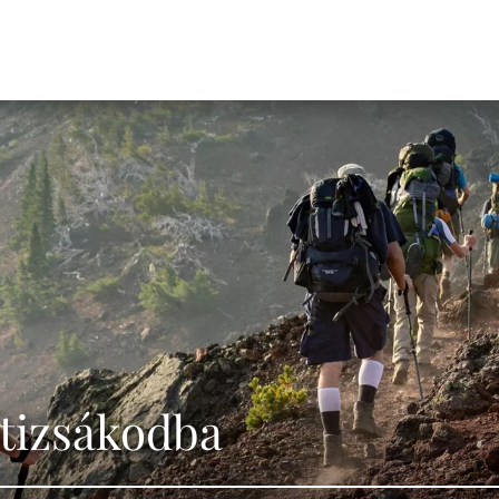
átizsákodba