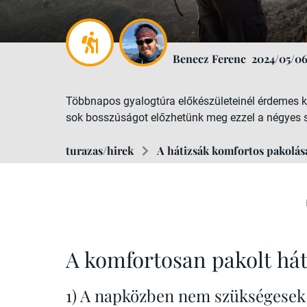
Benecz Ferenc
2024/05/0
Többnapos gyalogtúra előkészületeinél érdemes ke
sok bosszúságot előzhetünk meg ezzel a négyes 
turazas/hirek
A hátizsák komfortos pakolás
A komfortosan pakolt hát
1) A napközben nem szükségesek