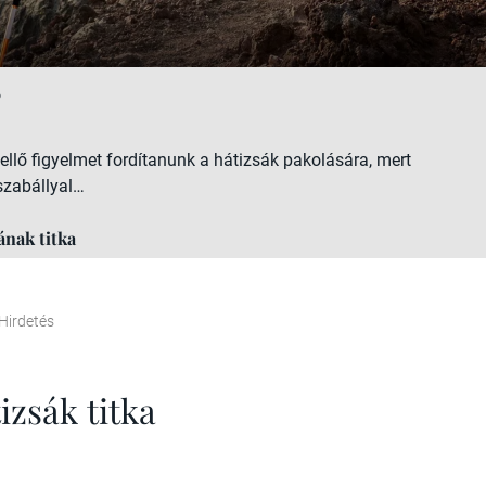
6
llő figyelmet fordítanunk a hátizsák pakolására, mert
szabállyal…
ának titka
Hirdetés
izsák titka