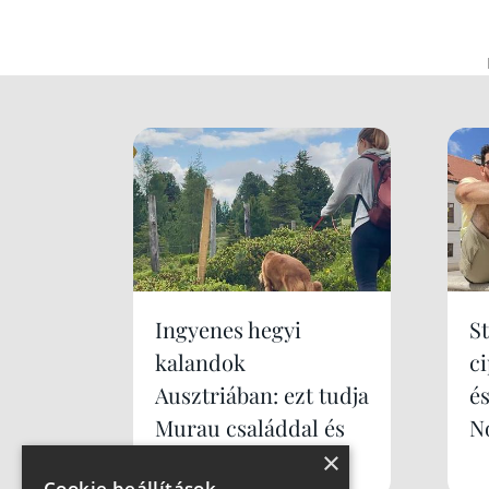
Ingyenes hegyi
S
kalandok
c
Ausztriában: ezt tudja
é
Murau családdal és
N
×
kutyával
Cookie beállítások