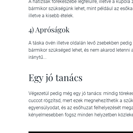
A hátizsák főrekeszébe legfelülre, illetve a kupol
bármikor szükségünk lehet, mint például az esőkab
illetve a kisebb ételek.
4) Apróságok
A táska övén illetve oldalán levő zsebekben ped
bármikor szükséged lehet, és nem akarod letenni a 
iránytű...
Egy jó tanács
Végezetül pedig még egy jó tanács: mindig töreked
cuccot rögzítsd, mert ezek megnehezíthetik a szűk
egyensúlyodat, és az esőhuzat felhelyezését mega
kényelmesebben fogsz minden helyzetben közleke