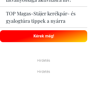
TOP Magas-Stájer kerékpár- és
gyalogtúra tippek a nyárra
Kérek még!
Hirdetés
Hirdetés