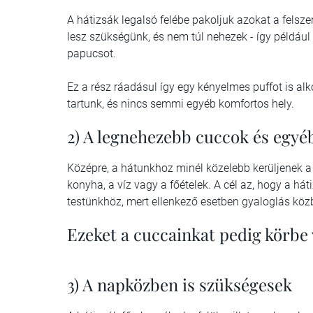
A hátizsák legalsó felébe pakoljuk azokat a felsz
lesz szükségünk, és nem túl nehezek - így például
papucsot.
Ez a rész ráadásul így egy kényelmes puffot is al
tartunk, és nincs semmi egyéb komfortos hely.
2) A legnehezebb cuccok és egyé
Középre, a hátunkhoz minél közelebb kerüljenek a 
konyha, a víz vagy a főételek. A cél az, hogy a há
testünkhöz, mert ellenkező esetben gyaloglás köz
Ezeket a cuccainkat pedig körbe 
3) A napközben is szükségesek