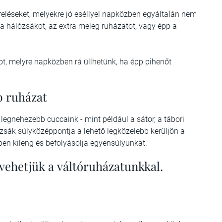
ereléseket, melyekre jó eséllyel napközben egyáltalán nem
 a hálózsákot, az extra meleg ruházatot, vagy épp a
kot, melyre napközben rá üllhetünk, ha épp pihenőt
b ruházat
legnehezebb cuccaink - mint például a sátor, a tábori
tizsák súlyközéppontja a lehető legközelebb kerüljön a
ben kileng és befolyásolja egyensúlyunkat.
vehetjük a váltóruházatunkkal.