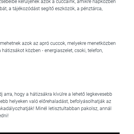
a zsebeibe kerüljenek azok a cuccaink, amikre napközben
át, a tájékozódást segítő eszközök, a pénztárca,
ig mehetnek azok az apró cuccok, melyekre menetközben
hátizsákot közben - energiaszelet, csoki, telefon,
j arra, hogy a hátizsákra kívülre a lehető legkevesebb
ebb helyeken való előrehaladást, befolyásolhatják az
kadályozhatják! Minél letisztultabban pakolsz, annál
dni!