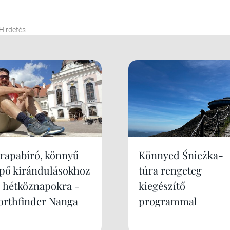
Hirdetés
trapabíró, könnyű
Könnyed Śnieżka-
ipő kirándulásokhoz
túra rengeteg
s hétköznapokra -
kiegészítő
orthfinder Nanga
programmal