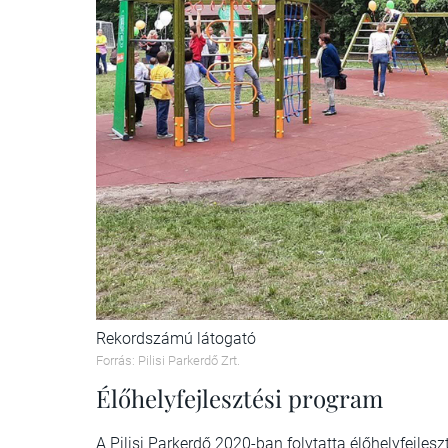
Rekordszámú látogató
Forrás: Pilisi Parkerdő Zrt.
Élőhelyfejlesztési program
A Pilisi Parkerdő 2020-ban folytatta élőhelyfejles