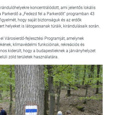
ándulóhelyekre koncentrálódott, ami jelentős lokális
t a Parkerdő a „Fedezd fel a Parkerdőt” programban 43
 figyelmét, hogy saját biztonságuk és az erdők
t helyeket is látogassanak túráik, kirándulásaik során.
 el Városierdő-fejlesztési Programját, amelynek
ékének, klímavédelmi funkcióinak, rekreációs és
ajnos kiderült, hogy a budapestieknek a járványhelyzet
lüli zöld területek használatára.