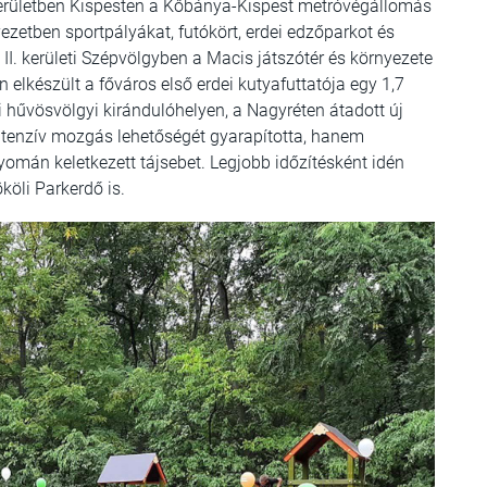
 kerületben Kispesten a Kőbánya-Kispest metróvégállomás
nyezetben sportpályákat, futókört, erdei edzőparkot és
 A II. kerületi Szépvölgyben a Macis játszótér és környezete
n elkészült a főváros első erdei kutyafuttatója egy 1,7
eti hűvösvölgyi kirándulóhelyen, a Nagyréten átadott új
tenzív mozgás lehetőségét gyarapította, hanem
nyomán keletkezett tájsebet. Legjobb időzítésként idén
köli Parkerdő is.