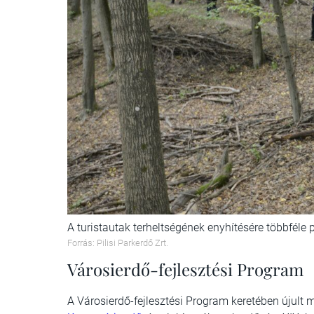
A turistautak terheltségének enyhítésére többféle p
Forrás: Pilisi Parkerdő Zrt.
Városierdő-fejlesztési Program
A Városierdő-fejlesztési Program keretében újult me