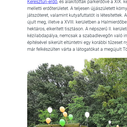
Keresztúri-erdő
, és alakították parkerdővé a XIX.
melletti erdőterületet. A teljesen újjászületett kör
játszóteret, valamint kutyafuttatót is létesítettek.
újult meg, illetve a XVIII. kerületben a Halmierdőbe
hektáros, elkerített tisztáson. A népszerű II. kerül
kézilabdapálya, nemcsak a szabadlevegőn való in
építésével sikerült eltüntetni egy korábbi tűzeset 
már felkészülten várta a látogatókat a megújult Tö