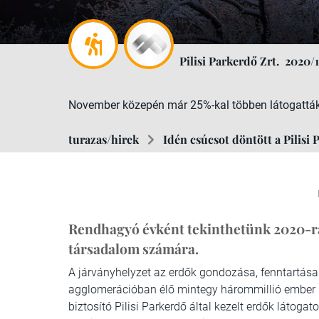
Pilisi Parkerdő Zrt.
2020/1
November közepén már 25%-kal többen látogatták 
turazas/hirek
Idén csúcsot döntött a Pilisi 
Rendhagyó évként tekinthetünk 2020-ra,
társadalom számára.
A járványhelyzet az erdők gondozása, fenntartása 
agglomerációban élő mintegy hárommillió ember 
biztosító Pilisi Parkerdő által kezelt erdők látoga