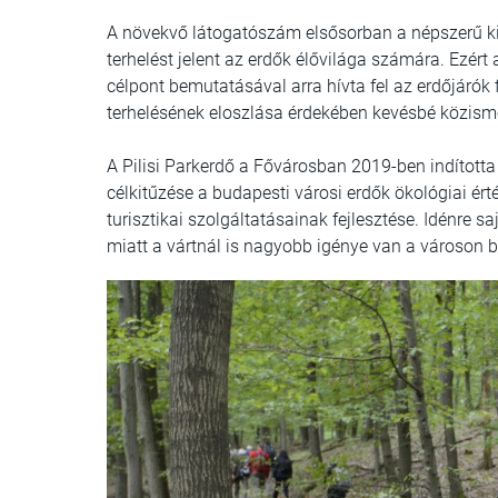
A növekvő látogatószám elsősorban a népszerű kir
terhelést jelent az erdők élővilága számára. Ezér
célpont bemutatásával arra hívta fel az erdőjárók
terhelésének eloszlása érdekében kevésbé közismer
A Pilisi Parkerdő a Fővárosban 2019-ben indította
célkitűzése a budapesti városi erdők ökológiai ért
turisztikai szolgáltatásainak fejlesztése. Idénre s
miatt a vártnál is nagyobb igénye van a városon be