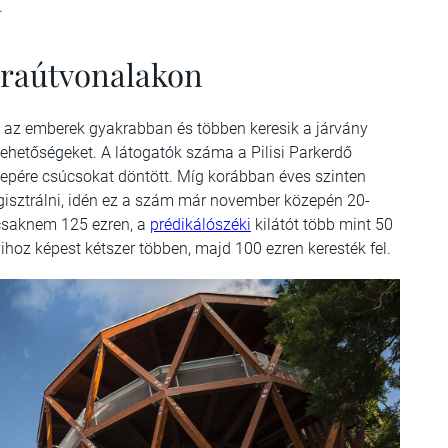
.
túraútvonalakon
gy az emberek gyakrabban és többen keresik a járvány
ehetőségeket. A látogatók száma a Pilisi Parkerdő
pére csúcsokat döntött. Míg korábban éves szinten
regisztrálni, idén ez a szám már november közepén 20-
saknem 125 ezren, a
prédikálószéki
kilátót több mint 50
yihoz képest kétszer többen, majd 100 ezren keresték fel.