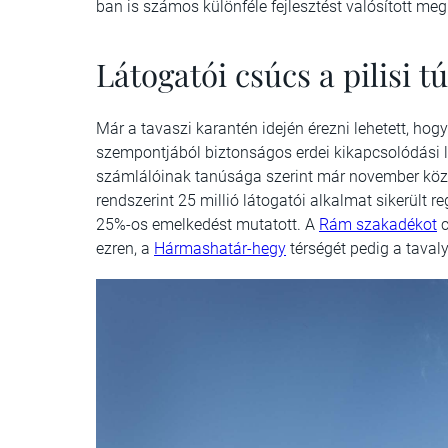
ban is számos különféle fejlesztést valósított meg
Látogatói csúcs a pilisi 
Már a tavaszi karantén idején érezni lehetett, ho
szempontjából biztonságos erdei kikapcsolódási l
számlálóinak tanúsága szerint már november köze
rendszerint 25 millió látogatói alkalmat sikerült 
25%-os emelkedést mutatott. A
Rám szakadékot
c
ezren, a
Hármashatár-hegy
térségét pedig a taval