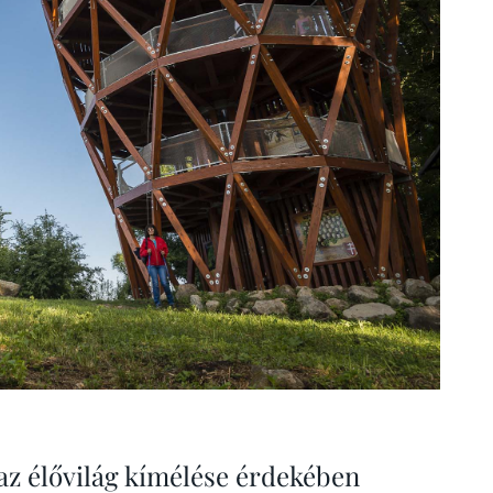
az élővilág kímélése érdekében