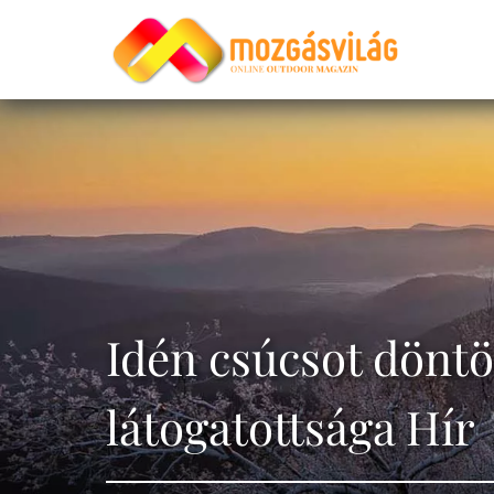
Idén csúcsot döntöt
látogatottsága Hír