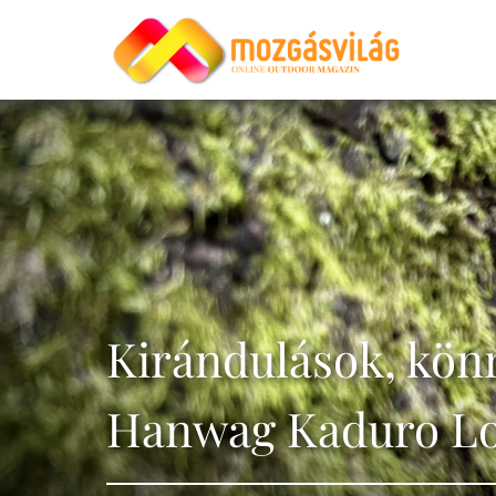
Kirándulások, könn
Hanwag Kaduro L