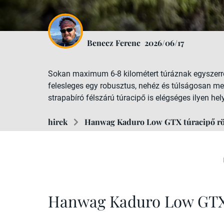
Benecz Ferenc
2026/06/17
Sokan maximum 6-8 kilométert túráznak egyszerre,
felesleges egy robusztus, nehéz és túlságosan mer
strapabíró félszárú túracipő is elégséges ilyen 
hirek
Hanwag Kaduro Low GTX túracipő rö
Hanwag Kaduro Low GTX