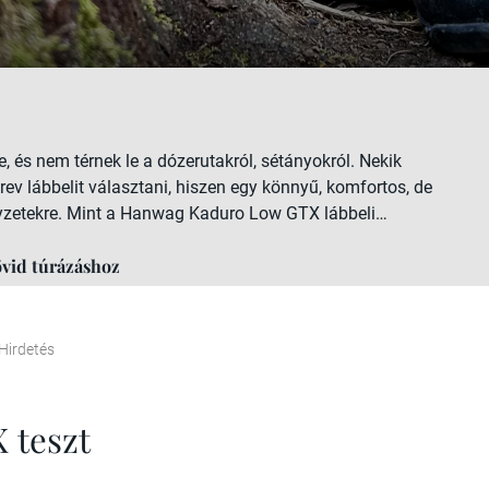
 és nem térnek le a dózerutakról, sétányokról. Nekik
ev lábbelit választani, hiszen egy könnyű, komfortos, de
helyzetekre. Mint a Hanwag Kaduro Low GTX lábbeli…
vid túrázáshoz
Hirdetés
 teszt