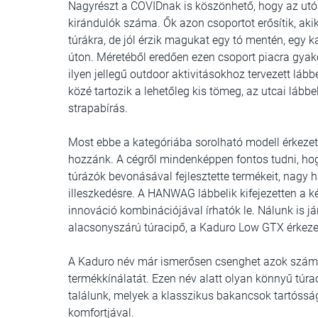
Nagyrészt a COVIDnak is köszönhető, hogy az utó
kirándulók száma. Ők azon csoportot erősítik, a
túrákra, de jól érzik magukat egy tó mentén, egy k
úton. Méretéből eredően ezen csoport piacra gyako
ilyen jellegű outdoor aktivitásokhoz tervezett láb
közé tartozik a lehetőleg kis tömeg, az utcai láb
strapabírás.
Most ebbe a kategóriába sorolható modell érkeze
hozzánk. A cégről mindenképpen fontos tudni, hogy
túrázók bevonásával fejlesztette termékeit, nagy h
illeszkedésre. A HANWAG lábbelik kifejezetten a 
innováció kombinációjával írhatók le. Nálunk is j
alacsonyszárú túracipő, a Kaduro Low GTX érkezet
A Kaduro név már ismerősen csenghet azok szám
termékkínálatát. Ezen név alatt olyan könnyű tú
találunk, melyek a klasszikus bakancsok tartóssá
komfortjával.