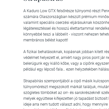
A Kaduro Low GTX felsőrésze túlnyomó részt Perwan
számára Olaszországban készült prémium minőség
valamint speciális cserzési eljárásuknak köszönhe
légáteresztéssel és hosszú élettartammal rendelk
könnyebbé teszi a lábbelit - viszont nehezen tehet
membrános bélést kapott!
A fizikai behatásoknak, kopásnak jobban kitett rés
védelmet helyezett el, amiért nagy piros pont jár 
belerúgunk egy kiálló kőbe, vagy a cipőnk egysz
például egy lépcső fala… ezen helyzetekben hálás
Strapabírás szempontjából a cipő másik kulcspontj
túlnyomórészt megszokott márkát találjuk, miután
szögletes tömböket az orr- és sarokrészeknél széle
melyek együttese kifejezetten jó tapadást biztosít
ideje arra nem tudott választ adni, hogy mennyire k