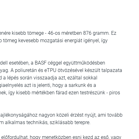
lenére kisebb tömege - 46-os méretben 876 gramm. Ez
bb tömeg kevesebb mozgatási energiát igényel, így
dell esetében, a BASF céggel együttműködésben
nyag. A poliuretán és eTPU ötvözésével készült talpazata
jd a lépés során visszaadja azt, ezáltal sokkal
aelnyelés azt is jelenti, hogy a sarkunk és a
k, így kisebb mértékben fárad ezen testrészünk - piros
hajlékonyságához nagyon közeli érzést nyújt, ami tovább
em alkalmas technikás, sziklásabb terepre.
s előfordulhat, hogy menetközben esni kezd az eső, vagy