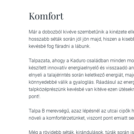
Komfort
Már a dobozból kivéve szembetűnik a kinézete el
hosszabb séták során jól jön majd, hiszen a kise
kevésbé fog fáradni a lábunk.
Talpazata, ahogy a Kaduro családban minden mo
készített innovatív energiaelnyelő és visszaadó a
elnyeli a talajérintés során keletkező energiát, ma
könnyedebbé válik a gyaloglás. Ráadásul az energi
talpközéprészünk kevésbé van kitéve ezen ütésekne
pont!.
Talpa B merevségű, azaz lépésnél az utcai cipők 
növeli a komfortérzetünket, viszont pont emiatt s
Még a rövidebb séták, kirándulások, túrák során i