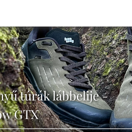
yű túrák lábbelije -
ow GTX