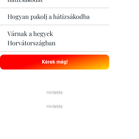
Hogyan pakolj a hátizsákodba
Várnak a hegyek
Horvátországban
Kérek még!
Hirdetés
Hirdetés