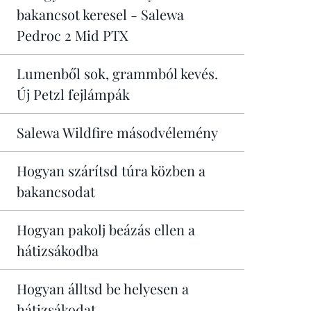
bakancsot keresel - Salewa
Pedroc 2 Mid PTX
Lumenből sok, grammból kevés.
Új Petzl fejlámpák
Salewa Wildfire másodvélemény
Hogyan szárítsd túra közben a
bakancsodat
Hogyan pakolj beázás ellen a
hátizsákodba
Hogyan álltsd be helyesen a
hátizsákodat