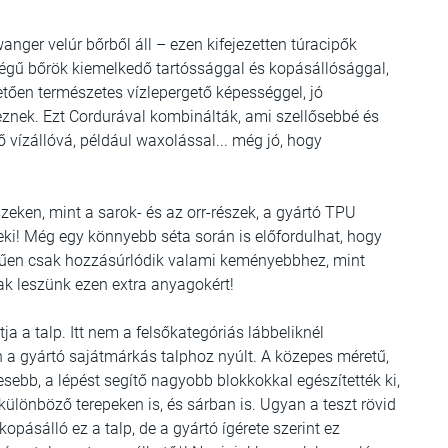
ger velúr bőrből áll – ezen kifejezetten túracipők
ű bőrök kiemelkedő tartóssággal és kopásállósággal,
tően természetes vízlepergető képességgel, jó
eznek. Ezt Cordurával kombinálták, ami szellősebbé és
ő vízállóvá, például waxolással... még jó, hogy
zeken, mint a sarok- és az orr-részek, a gyártó TPU
neki! Még egy könnyebb séta során is előfordulhat, hogy
erűen csak hozzásúrlódik valami keményebbhez, mint
ak leszünk ezen extra anyagokért!
a a talp. Itt nem a felsőkategóriás lábbeliknél
 a gyártó sajátmárkás talphoz nyúlt. A közepes méretű,
sebb, a lépést segítő nagyobb blokkokkal egészítették ki,
 különböző terepeken is, és sárban is. Ugyan a teszt rövid
opásálló ez a talp, de a gyártó ígérete szerint ez