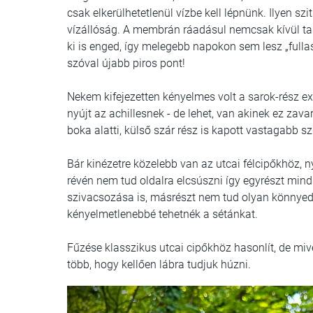
csak elkerülhetetlenül vízbe kell lépnünk. Ilyen s
vízállóság. A membrán ráadásul nemcsak kívül tar
ki is enged, így melegebb napokon sem lesz „fulla
szóval újabb piros pont!
Nekem kifejezetten kényelmes volt a sarok-rész e
nyújt az achillesnek - de lehet, van akinek ez zava
boka alatti, külső szár rész is kapott vastagabb s
Bár kinézetre közelebb van az utcai félcipőkhöz, 
révén nem tud oldalra elcsúszni így egyrészt mi
szivacsozása is, másrészt nem tud olyan könnyed
kényelmetlenebbé tehetnék a sétánkat.
Fűzése klasszikus utcai cipőkhöz hasonlít, de mive
több, hogy kellően lábra tudjuk húzni.