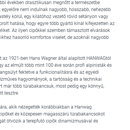
bbi években drasztikusan megnőtt a természetbe
kik egyelőre nem indulnak nagyobb, hosszabb, nehezebb
astély körül, egy kilátóhoz vezető rövid sétányon vagy
rolt hatása, hogy egyre több gyártó kínál kifejezetten az
beliket. Az ilyen cipőkkel szemben támasztott elvárások
belikhez hasonló komfortos viselet, de azoknál nagyobb
tt az 1921-ben Hans Wagner által alapított HANWAGtól
 az elmúlt több mint 100 éve során profi alpinisták és
angsúlyt fektetve a funkcionalitásra és az egyedi
kézműves hagyományok, a tartósság és a technikai
árt már több túrabakancsuk, most pedig egy könnyű,
t tesztre.
ára, akik nézegették korábbiakban a Hanwag
racipőket és közepesen magasszárú túrabakancsokot
gát ötvözik a terepfutó cipők dinamizmusával és