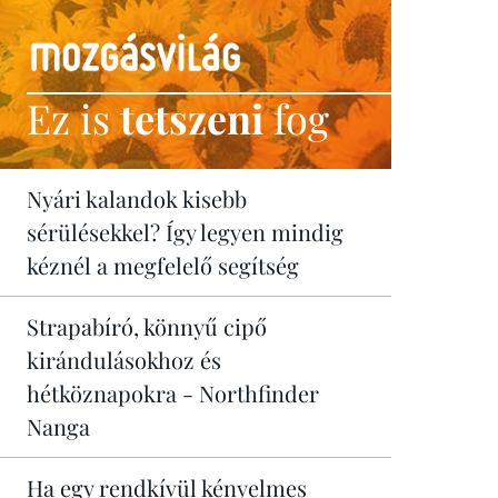
Ez is
tetszeni
fog
Nyári kalandok kisebb
sérülésekkel? Így legyen mindig
kéznél a megfelelő segítség
Strapabíró, könnyű cipő
kirándulásokhoz és
hétköznapokra - Northfinder
Nanga
Ha egy rendkívül kényelmes