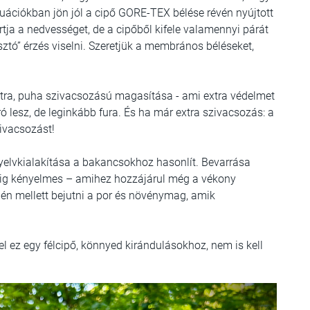
zituációkban jön jól a cipő GORE-TEX bélése révén nyújtott
tja a nedvességet, de a cipőből kifele valamennyi párát
sztó” érzés viselni. Szeretjük a membrános béléseket,
xtra, puha szivacsozású magasítása - ami extra védelmet
ró lesz, de leginkább fura. És ha már extra szivacsozás: a
zivacsozást!
nyelvkialakítása a bakancsokhoz hasonlít. Bevarrása
ndig kényelmes – amihez hozzájárul még a vékony
én mellett bejutni a por és növénymag, amik
l ez egy félcipő, könnyed kirándulásokhoz, nem is kell