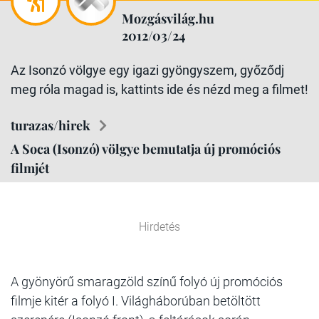
Mozgásvilág.hu
2012/03/24
Az Isonzó völgye egy igazi gyöngyszem, győződj
meg róla magad is, kattints ide és nézd meg a filmet!
turazas/hirek
A Soca (Isonzó) völgye bemutatja új promóciós
filmjét
Hirdetés
A gyönyörű smaragzöld színű folyó új promóciós
filmje kitér a folyó I. Világháborúban betöltött