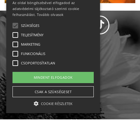
Az oldal böngészésével elfogadod az
adatvédelmi tájékoztató szerinti cookie
felhasználást.
Tovább olvasok
SZÜKSÉGES
TELJESÍTMÉNY
MARKETING
Adatvédelem
FUNKCIONÁLIS
CSOPORTOSÍTATLAN
Állásajánlatok
MINDENT ELFOGADOK
Impresszum-kapcsolat
CSAK A SZÜKSÉGESET
Jogi nyilatkozat
COOKIE RÉSZLETEK
Rólunk
English
Szükséges
Teljesítmény
Marketing
Funkcionális
Csoportosítatlan