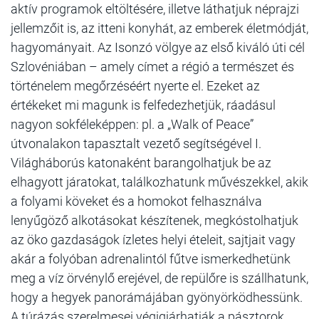
aktív programok eltöltésére, illetve láthatjuk néprajzi
jellemzőit is, az itteni konyhát, az emberek életmódját,
hagyományait. Az Isonzó völgye az első kiváló úti cél
Szlovéniában – amely címet a régió a természet és
történelem megőrzéséért nyerte el. Ezeket az
értékeket mi magunk is felfedezhetjük, ráadásul
nagyon sokféleképpen: pl. a „Walk of Peace”
útvonalakon tapasztalt vezető segítségével I.
Világháborús katonaként barangolhatjuk be az
elhagyott járatokat, találkozhatunk művészekkel, akik
a folyami köveket és a homokot felhasználva
lenyűgöző alkotásokat készítenek, megkóstolhatjuk
az öko gazdaságok ízletes helyi ételeit, sajtjait vagy
akár a folyóban adrenalintól fűtve ismerkedhetünk
meg a víz örvénylő erejével, de repülőre is szállhatunk,
hogy a hegyek panorámájában gyönyörködhessünk.
A túrázás szerelmesei végigjárhatják a pásztorok