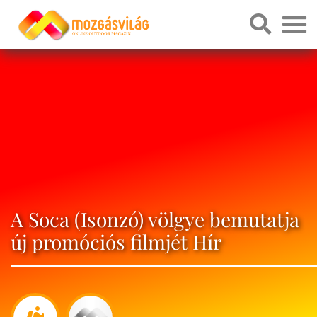
A Soca (Isonzó) völgye bemutatja
új promóciós filmjét Hír