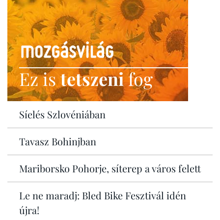
Ez is
tetszeni
fog
Síelés Szlovéniában
Tavasz Bohinjban
Mariborsko Pohorje, síterep a város felett
Le ne maradj: Bled Bike Fesztivál idén
újra!