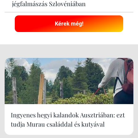
jégfalmászás Szlovéniában
Kérek még!
Ingyenes hegyi kalandok Ausztriában: ezt
tudja Murau családdal és kutyával