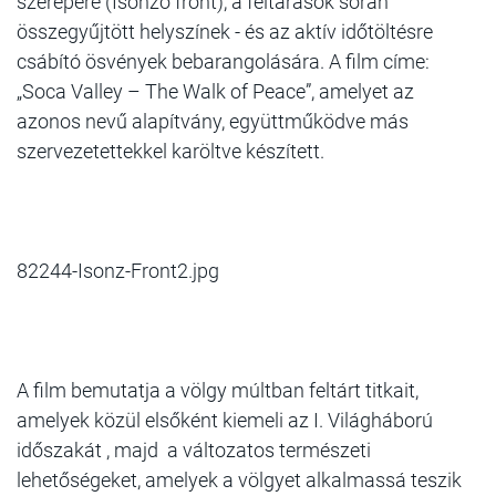
szerepére (Isonzó front), a feltárások során
összegyűjtött helyszínek - és az aktív időtöltésre
csábító ösvények bebarangolására. A film címe:
„Soca Valley – The Walk of Peace”, amelyet az
azonos nevű alapítvány, együttműködve más
szervezetettekkel karöltve készített.
82244-Isonz-Front2.jpg
A film bemutatja a völgy múltban feltárt titkait,
amelyek közül elsőként kiemeli az I. Világháború
időszakát , majd a változatos természeti
lehetőségeket, amelyek a völgyet alkalmassá teszik