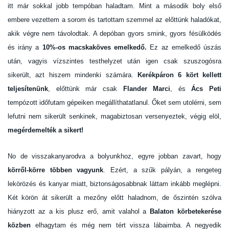
itt már sokkal jobb tempóban haladtam. Mint a második boly első
embere vezettem a sorom és tartottam szemmel az előttünk haladókat,
akik végre nem távolodtak. A depóban gyors smink, gyors fésülködés
és irány a
10%-os macskaköves emelkedő.
Ez az emelkedő úszás
után, vagyis vízszintes testhelyzet után igen csak szuszogósra
sikerült, azt hiszem mindenki számára.
Kerékpáron 6 kört kellett
teljesítenünk
, előttünk már csak
Flander Marci
, és
Ács Peti
tempózott időfutam gépeiken megállíthatatlanul. Őket sem utolérni, sem
lefutni nem sikerült senkinek, magabiztosan versenyeztek, végig elöl,
megérdemelték a sikert!
No de visszakanyarodva a bolyunkhoz, egyre jobban zavart, hogy
körről-körre többen vagyunk
. Ezért, a szűk pályán, a rengeteg
lekörözés és kanyar miatt, biztonságosabbnak láttam inkább meglépni.
Két körön át sikerült a mezőny előtt haladnom, de őszintén szólva
hiányzott az a kis plusz erő, amit valahol a
Balaton körbetekerése
közben
elhagytam és még nem tért vissza lábaimba. A negyedik