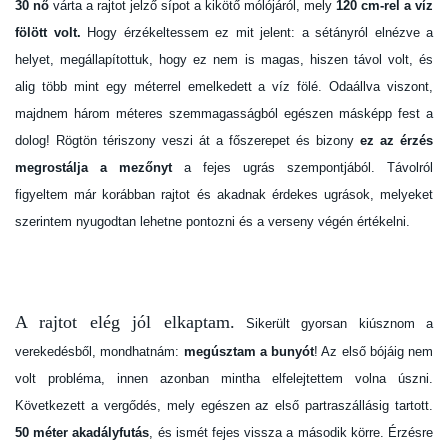
30 nő
várta a rajtot jelző sípot a kikötő mólójáról, mely
120 cm-rel a víz
fölött volt.
Hogy érzékeltessem ez mit jelent: a sétányról elnézve a
helyet, megállapítottuk, hogy ez nem is magas, hiszen távol volt, és
alig több mint egy méterrel emelkedett a víz fölé. Odaállva viszont,
majdnem három méteres szemmagasságból egészen másképp fest a
dolog! Rögtön tériszony veszi át a főszerepet és bizony
ez az érzés
megrostálja a mezőnyt
a fejes ugrás szempontjából. Távolról
figyeltem már korábban rajtot és akadnak érdekes ugrások, melyeket
szerintem nyugodtan lehetne pontozni és a verseny végén értékelni.
A rajtot elég jól elkaptam.
Sikerült gyorsan kiúsznom a
verekedésből, mondhatnám:
megúsztam a bunyót
! Az első bójáig nem
volt probléma, innen azonban mintha elfelejtettem volna úszni.
Következett a vergődés, mely egészen az első partraszállásig tartott.
50 méter akadályfutás
, és ismét fejes vissza a második körre. Érzésre