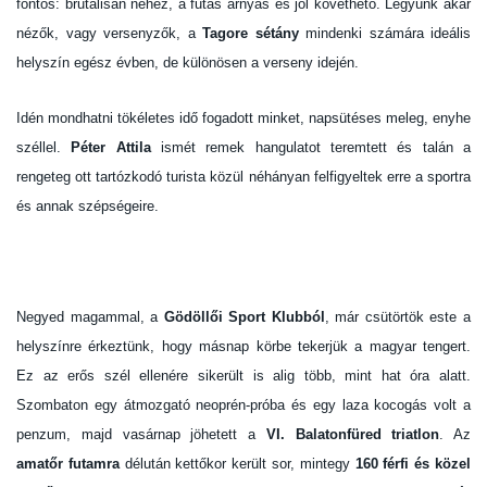
fontos: brutálisan nehéz, a futás árnyas és jól követhető. Legyünk akár
nézők, vagy versenyzők, a
Tagore sétány
mindenki számára ideális
helyszín egész évben, de különösen a verseny idején.
Idén mondhatni tökéletes idő fogadott minket, napsütéses meleg, enyhe
széllel.
Péter Attila
ismét remek hangulatot teremtett és talán a
rengeteg ott tartózkodó turista közül néhányan felfigyeltek erre a sportra
és annak szépségeire.
Negyed magammal, a
Gödöllői Sport Klubból
, már csütörtök este a
helyszínre érkeztünk, hogy másnap körbe tekerjük a magyar tengert.
Ez az erős szél ellenére sikerült is alig több, mint hat óra alatt.
Szombaton egy átmozgató neoprén-próba és egy laza kocogás volt a
penzum, majd vasárnap jöhetett a
VI. Balatonfüred triatlon
. Az
amatőr futamra
délután kettőkor került sor, mintegy
160 férfi és közel