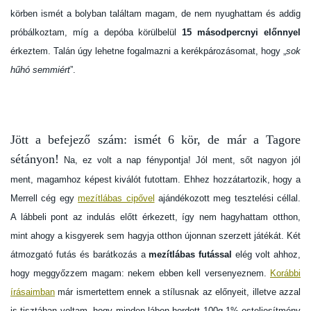
körben ismét a bolyban találtam magam, de nem nyughattam és addig
próbálkoztam, míg a depóba körülbelül
15 másodpercnyi előnnyel
érkeztem. Talán úgy lehetne fogalmazni a kerékpározásomat, hogy „
sok
hűhó semmiért
”.
Jött a befejező szám: ismét 6 kör, de már a Tagore
sétányon!
Na, ez volt a nap fénypontja! Jól ment, sőt nagyon jól
ment, magamhoz képest kiválót futottam. Ehhez hozzátartozik, hogy a
Merrell cég egy
mezítlábas cipővel
ajándékozott meg tesztelési céllal.
A lábbeli pont az indulás előtt érkezett, így nem hagyhattam otthon,
mint ahogy a kisgyerek sem hagyja otthon újonnan szerzett játékát. Két
átmozgató futás és barátkozás a
mezítlábas futással
elég volt ahhoz,
hogy meggyőzzem magam: nekem ebben kell versenyeznem.
Korábbi
írásaimban
már ismertettem ennek a stílusnak az előnyeit, illetve azzal
is tisztában voltam, hogy minden lábon hordott 100g 1%-osteljesítmény