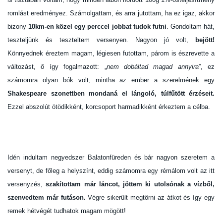
romlást eredményez. Számolgattam, és arra jutottam, ha ez igaz, akkor
bizony
10km-en közel egy perccel jobbat tudok futni
. Gondoltam hát,
teszteljünk és teszteltem versenyen. Nagyon jó volt,
bejött!
Könnyednek éreztem magam, légiesen futottam, párom is észrevette a
változást, ő így fogalmazott: „
nem dobáltad magad annyira
”, ez
számomra olyan bók volt, mintha az ember a szerelmének egy
Shakespeare szonettben mondaná el lángoló, túlfűtött érzéseit.
Ezzel abszolút ötödikként, korcsoport harmadikként érkeztem a célba.
Idén indultam negyedszer Balatonfüreden és bár nagyon szeretem a
versenyt, de főleg a helyszínt, eddig számomra egy rémálom volt az itt
versenyzés,
szakítottam már láncot, jöttem ki utolsónak a vízből,
szenvedtem már futáson.
Végre sikerült megtörni az átkot és így egy
remek hétvégét tudhatok magam mögött!