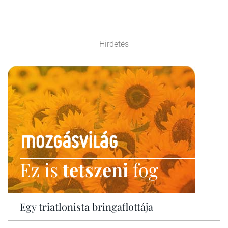
Hirdetés
Ez is
tetszeni
fog
Egy triatlonista bringaflottája