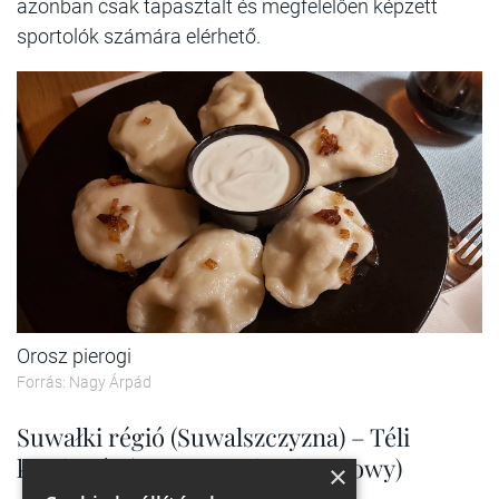
azonban csak tapasztalt és megfelelően képzett
sportolók számára elérhető.
Orosz pierogi
Forrás: Nagy Árpád
Suwałki régió (Suwalszczyzna) – Téli
kajakozás (Zimowe spływ kajakowy)
×