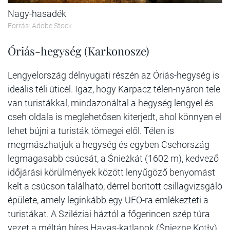
Nagy-hasadék
Forrás: Adobe Stock
Óriás-hegység (Karkonosze)
Lengyelország délnyugati részén az Óriás-hegység is
ideális téli úticél. Igaz, hogy Karpacz télen-nyáron tele
van turistákkal, mindazonáltal a hegység lengyel és
cseh oldala is meglehetősen kiterjedt, ahol könnyen el
lehet bújni a turisták tömegei elől. Télen is
megmászhatjuk a hegység és egyben Csehország
legmagasabb csúcsát, a Śnieżkát (1602 m), kedvező
időjárási körülmények között lenyűgöző benyomást
kelt a csúcson található, dérrel borított csillagvizsgáló
épülete, amely leginkább egy UFO-ra emlékezteti a
turistákat. A Sziléziai háztól a főgerincen szép túra
vezet a méltán híres Havas-katlanok (Śnieżne Kotły)