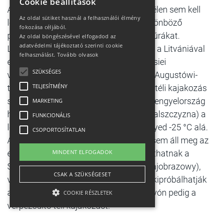
Cookie beállítások
Aki szereti a vizet és a kajakot, annak télen sem kell
Az oldal sütiket használ a felhasználói élmény
letennie a lapátokat, Lengyelország különböző
fokozása céljából.
pontjain szerveznek ugyanis téli kajaktúrákat.
Az oldal böngészésével elfogadod az
adatvédelmi tájékoztató szerinti cookie
Lengyelország északkeleti csücskében, a Litvániával
felhasználást.
Tovább olvasok
és Fehéroroszországgal határos Podlasiei
SZÜKSÉGES
vajdaságban (Podlaskie) találhatók az Augustówi-
TELJESÍTMÉNY
tavak (Jeziora augustowskie), amely a téli kajakozás
szerelmeseinek mekkája. Itt található Lengyelország
MARKETING
hideg pólusa, a Suwałki régióban (Suwalszczyzna) a
FUNKCIONÁLIS
levegő hőmérséklete télen gyakran süllyed -25 °C alá.
CSOPORTOSÍTATLAN
A látszattal ellentétben azonban télen sem áll meg az
élet, csak lelassul. A sportrajongók sífuthatnak a
MINDENT ELFOGADOK
Suwałki Tájparkban (Suwalski Park Krajobrazowy),
CSAK A SZÜKSÉGESET
varázslatos pályákon szánkózhatnak, kipróbálhatják
a jéghorgászatot, a Czarna Hańcza folyón pedig a
COOKIE RÉSZLETEK
vérpezsdítő téli kajakozást.