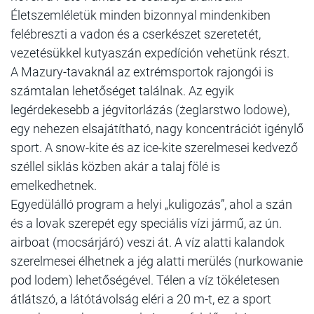
Életszemléletük minden bizonnyal mindenkiben
felébreszti a vadon és a cserkészet szeretetét,
vezetésükkel kutyaszán expedíción vehetünk részt.
A Mazury-tavaknál az extrémsportok rajongói is
számtalan lehetőséget találnak. Az egyik
legérdekesebb a jégvitorlázás (żeglarstwo lodowe),
egy nehezen elsajátítható, nagy koncentrációt igénylő
sport. A snow-kite és az ice-kite szerelmesei kedvező
széllel siklás közben akár a talaj fölé is
emelkedhetnek.
Egyedülálló program a helyi „kuligozás”, ahol a szán
és a lovak szerepét egy speciális vízi jármű, az ún.
airboat (mocsárjáró) veszi át. A víz alatti kalandok
szerelmesei élhetnek a jég alatti merülés (nurkowanie
pod lodem) lehetőségével. Télen a víz tökéletesen
átlátszó, a látótávolság eléri a 20 m-t, ez a sport