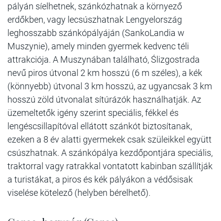
pályán síelhetnek, szánkózhatnak a környező
erdőkben, vagy lecsúszhatnak Lengyelország
leghosszabb szánkópályáján (SankoLandia w
Muszynie), amely minden gyermek kedvenc téli
attrakciója. A Muszynában található, Ślizgostrada
nevű piros útvonal 2 km hosszú (6 m széles), a kék
(könnyebb) útvonal 3 km hosszú, az ugyancsak 3 km
hosszú zöld útvonalat sítúrázók használhatják. Az
üzemeltetők igény szerint speciális, fékkel és
lengéscsillapítóval ellátott szánkót biztosítanak,
ezeken a 8 év alatti gyermekek csak szüleikkel együtt
csúszhatnak. A szánkópálya kezdőpontjára speciális,
traktorral vagy ratrakkal vontatott kabinban szállítják
a turistákat, a piros és kék pályákon a védősisak
viselése kötelező (helyben bérelhető).