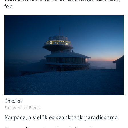
felé.
Śnieżka
Forrás: Adam Brzoza
Karpacz, a síelők és szánkózók paradicsoma