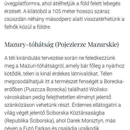
üvegplatformra, ahol átélhetjük a föld felett lebegés
érzését. A kilátóból a 105 méter hosszú száraz
csúszdán néhány másodperc alatt visszatérhetünk a
felhők közül a földre.
Mazury-tóhátság (Pojezierze Mazurskie)
A téli kirándulás tervezése során ne feledkezzünk
meg a Mazuri-tóhátságról, amely bár főleg a nyárhoz
kötődik, télen is kínál érdekes látnivalókat. Télen
megcsodálhatjuk itt a természet fenségét a Borecka-
erdőben (Puszcza Borecka) található Wolisko
városkában pedig felejthetetlen élményt jelentő
szánkózáson vehetünk részt. Érdemes ellátogatni a
világ végét jelentő Ściborska Köztársaságba
(Republika Ściborska), ahol Darek Morsztyn, más
néven a Futó Farkas és családja uralkodik.