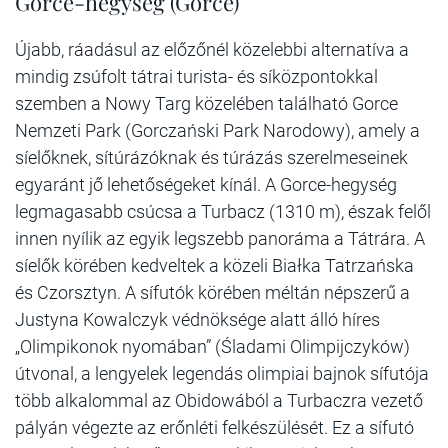
Gorce-hegység (Gorce)
Újabb, ráadásul az előzőnél közelebbi alternatíva a
mindig zsúfolt tátrai turista- és síközpontokkal
szemben a Nowy Targ közelében található Gorce
Nemzeti Park (Gorczański Park Narodowy), amely a
síelőknek, sítúrázóknak és túrázás szerelmeseinek
egyaránt jő lehetőségeket kínál. A Gorce-hegység
legmagasabb csúcsa a Turbacz (1310 m), észak felől
innen nyílik az egyik legszebb panoráma a Tátrára. A
síelők körében kedveltek a közeli Białka Tatrzańska
és Czorsztyn. A sífutók körében méltán népszerű a
Justyna Kowalczyk védnöksége alatt álló híres
„Olimpikonok nyomában” (Śladami Olimpijczyków)
útvonal, a lengyelek legendás olimpiai bajnok sífutója
több alkalommal az Obidowából a Turbaczra vezető
pályán végezte az erőnléti felkészülését. Ez a sífutó