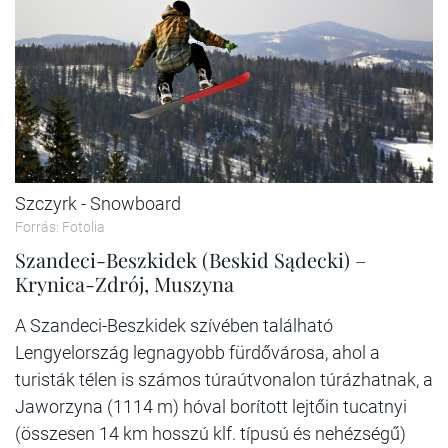
Szczyrk - Snowboard
Forrás: Fotolia
Szandeci-Beszkidek (Beskid Sądecki) –
Krynica-Zdrój, Muszyna
A Szandeci-Beszkidek szívében található
Lengyelország legnagyobb fürdővárosa, ahol a
turisták télen is számos túraútvonalon túrázhatnak, a
Jaworzyna (1114 m) hóval borított lejtőin tucatnyi
(összesen 14 km hosszú klf. típusú és nehézségű)