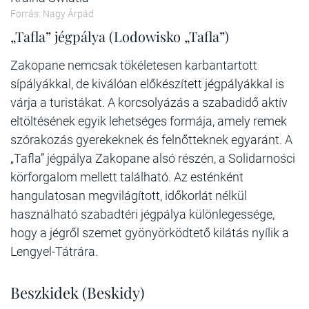
Forrás: Nagy Árpád
„Tafla” jégpálya (Lodowisko „Tafla”)
Zakopane nemcsak tökéletesen karbantartott
sípályákkal, de kiválóan előkészített jégpályákkal is
várja a turistákat. A korcsolyázás a szabadidő aktív
eltöltésének egyik lehetséges formája, amely remek
szórakozás gyerekeknek és felnőtteknek egyaránt. A
„Tafla” jégpálya Zakopane alsó részén, a Solidarności
körforgalom mellett található. Az esténként
hangulatosan megvilágított, időkorlát nélkül
használható szabadtéri jégpálya különlegessége,
hogy a jégről szemet gyönyörködtető kilátás nyílik a
Lengyel-Tátrára.
Beszkidek (Beskidy)