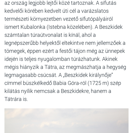
az ország legjobb lejtői közé tartoznak. A sífutás
kedvelői körében kedvelt úti cél a varázslatos
természeti környezetben vezető sífutópályáiról
ismert Kubalonka (Istebna közelében). A Beszkidek
számtalan túraútvonalat is kínál, ahol a
legnépszerűbb helyektől eltekintve nem jellemzőek a
tömegek, éppen ezért a festői tájon még az ünnepek
idején is teljes nyugalomban túrázhatunk. Akinek
mégis hiányzik a Tátra, az megmászhatja a hegység
legmagasabb csúcsát. A „Beszkidek királynője”
címmel büszkélkedő Babia Góra-ról (1725 m) szép
kilátás nyílik nemcsak a Beszkidekre, hanem a
Tátrára is.