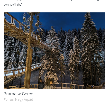
vonzóbbá.
Brama w Gorce
Forrás: Nagy Árpád