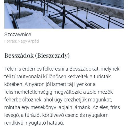
Szczawnica
Forrás: Nagy Árpád
Besszádok (Bieszczady)
Télen is érdemes felkeresni a Besszádokat, melynek
téli túraútvonalai különösen kedveltek a turisták
körében. A nyáron jól ismert táj ilyenkor a
felismerhetetlenségig megváltozik: a zöld mezők
fehérbe öltöznek, ahol úgy érezhetjük magunkat,
mintha egy mesekönyv lapjain járnánk. Az éles, friss
levegő, a túrázót körülvevő csend és nyugalom
rendkívül nyugtató hatású.