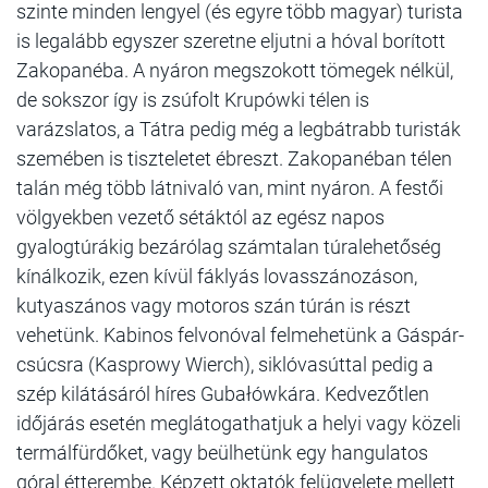
szinte minden lengyel (és egyre több magyar) turista
is legalább egyszer szeretne eljutni a hóval borított
Zakopanéba. A nyáron megszokott tömegek nélkül,
de sokszor így is zsúfolt Krupówki télen is
varázslatos, a Tátra pedig még a legbátrabb turisták
szemében is tiszteletet ébreszt. Zakopanéban télen
talán még több látnivaló van, mint nyáron. A festői
völgyekben vezető sétáktól az egész napos
gyalogtúrákig bezárólag számtalan túralehetőség
kínálkozik, ezen kívül fáklyás lovasszánozáson,
kutyaszános vagy motoros szán túrán is részt
vehetünk. Kabinos felvonóval felmehetünk a Gáspár-
csúcsra (Kasprowy Wierch), siklóvasúttal pedig a
szép kilátásáról híres Gubałówkára. Kedvezőtlen
időjárás esetén meglátogathatjuk a helyi vagy közeli
termálfürdőket, vagy beülhetünk egy hangulatos
góral étterembe. Képzett oktatók felügyelete mellett