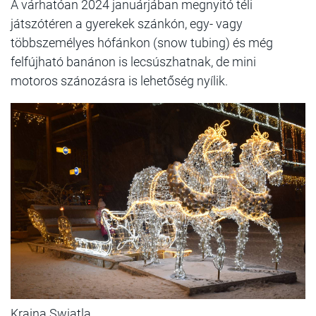
A várhatóan 2024 januárjában megnyitó téli
játszótéren a gyerekek szánkón, egy- vagy
többszemélyes hófánkon (snow tubing) és még
felfújható banánon is lecsúszhatnak, de mini
motoros szánozásra is lehetőség nyílik.
Kraina Swiatla