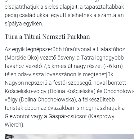
elsajátíthatjuk a síelés alapjait, a tapasztaltabbak
pedig családjukkal együtt síelhetnek a számtalan
sípálya egyikén.
Túra a Tátrai Nemzeti Parkban
Az egyik legnépszerűbb túraútvonal a Halastóhoz
(Morskie Oko) vezető ösvény, a Tátra legnagyobb
tavához vezető 7,5 km-es út nagy részét (~6 km)
télen oda-vissza lovasszánon is megtehetjük.
Nagyon népszerű a festői szépségű, hóval borított
Kościelisko-völgy (Dolina Kościeliska) és Chochołowi-
völgy (Dolina Chochołowska), a felkészültebb
turisták ebben az évszakban is megmászhatják a
Giewontot vagy a Gáspár-csúcsot (Kasprowy
Wierch).