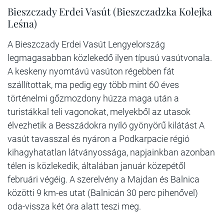
Bieszczady Erdei Vasút (Bieszczadzka Kolejka
Leśna)
A Bieszczady Erdei Vasút Lengyelország
legmagasabban közlekedő ilyen típusú vasútvonala.
A keskeny nyomtávú vasúton régebben fát
szállítottak, ma pedig egy több mint 60 éves
történelmi gőzmozdony húzza maga után a
turistákkal teli vagonokat, melyekből az utasok
élvezhetik a Besszádokra nyíló gyönyörű kilátást A
vasút tavasszal és nyáron a Podkarpacie régió
kihagyhatatlan látványossága, napjainkban azonban
télen is közlekedik, általában január közepétől
februári végéig. A szerelvény a Majdan és Balnica
közötti 9 km-es utat (Balnicán 30 perc pihenővel)
oda-vissza két óra alatt teszi meg.