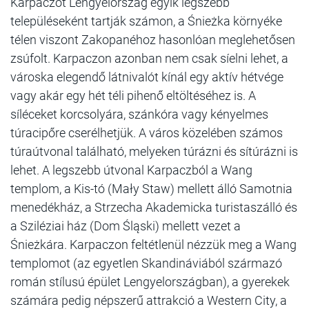
Karpaczot Lengyelország egyik legszebb
településeként tartják számon, a Śnieżka környéke
télen viszont Zakopanéhoz hasonlóan meglehetősen
zsúfolt. Karpaczon azonban nem csak síelni lehet, a
városka elegendő látnivalót kínál egy aktív hétvége
vagy akár egy hét téli pihenő eltöltéséhez is. A
síléceket korcsolyára, szánkóra vagy kényelmes
túracipőre cserélhetjük. A város közelében számos
túraútvonal található, melyeken túrázni és sítúrázni is
lehet. A legszebb útvonal Karpaczból a Wang
templom, a Kis-tó (Mały Staw) mellett álló Samotnia
menedékház, a Strzecha Akademicka turistaszálló és
a Sziléziai ház (Dom Śląski) mellett vezet a
Śnieżkára. Karpaczon feltétlenül nézzük meg a Wang
templomot (az egyetlen Skandináviából származó
román stílusú épület Lengyelországban), a gyerekek
számára pedig népszerű attrakció a Western City, a