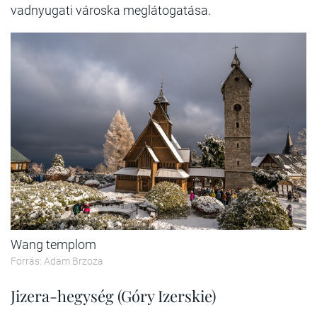
vadnyugati városka meglátogatása.
Wang templom
Forrás: Adam Brzoza
Jizera-hegység (Góry Izerskie)