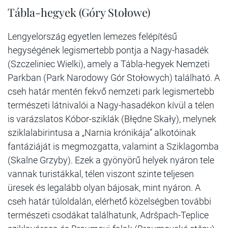
Tábla-hegyek (Góry Stołowe)
Lengyelország egyetlen lemezes felépítésű
hegységének legismertebb pontja a Nagy-hasadék
(Szczeliniec Wielki), amely a Tábla-hegyek Nemzeti
Parkban (Park Narodowy Gór Stołowych) található. A
cseh határ mentén fekvő nemzeti park legismertebb
természeti látnivalói a Nagy-hasadékon kívül a télen
is varázslatos Kóbor-sziklák (Błędne Skały), melynek
sziklalabirintusa a „Narnia krónikája” alkotóinak
fantáziáját is megmozgatta, valamint a Sziklagomba
(Skalne Grzyby). Ezek a gyönyörű helyek nyáron tele
vannak turistákkal, télen viszont szinte teljesen
üresek és legalább olyan bájosak, mint nyáron. A
cseh határ túloldalán, elérhető közelségben további
természeti csodákat találhatunk, Adršpach-Teplice