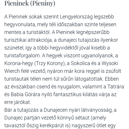
Pieninek (Pieniny)
A Pieninek sokak szerint Lengyelország legszebb
hegyvonulata, mely téli időszakban szinte teljesen
mentes a turistáktól. A Pieninek legnépszerűbb
turisztikai attrakciója, a dunajeci tutajozás ilyenkor
szünetel, így a többi hegyvidéktől jóval kisebb a
turistaforgalom. A hegyek viszont ugyanolyanok, a
Korona-hegy (Trzy Korony), a Sokolica és a Wysoki
Wierch felé vezető, nyáron már kora reggel is zsúfolt
turistautak télen nem túl sűrűn látogatottak. Ebben
az évszakban csend és nyugalom, valamint a Tátrára
és Babia Górára nyíló fantasztikus kilátás várja az
erre járókat.
Bár a tutajozás a Dunajecen nyári látványosság, a
Dunajec partján vezető könnyű sétaút (amely
tavasztól őszig kerékpárút is) nagyszerű ötlet egy