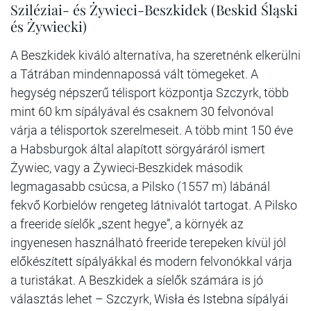
Sziléziai- és Żywieci-Beszkidek (Beskid Śląski
és Żywiecki)
A Beszkidek kiváló alternatíva, ha szeretnénk elkerülni
a Tátrában mindennapossá vált tömegeket. A
hegység népszerű télisport központja Szczyrk, több
mint 60 km sípályával és csaknem 30 felvonóval
várja a télisportok szerelmeseit. A több mint 150 éve
a Habsburgok által alapított sörgyáráról ismert
Żywiec, vagy a Żywieci-Beszkidek második
legmagasabb csúcsa, a Pilsko (1557 m) lábánál
fekvő Korbielów rengeteg látnivalót tartogat. A Pilsko
a freeride síelők „szent hegye”, a környék az
ingyenesen használható freeride terepeken kívül jól
előkészített sípályákkal és modern felvonókkal várja
a turistákat. A Beszkidek a síelők számára is jó
választás lehet – Szczyrk, Wisła és Istebna sípályái