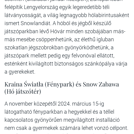
felépítik Lengyelország egyik legeredetibb téli
látványosságát, a világ legnagyobb hólabirintusaként
ismert Snowlandiát. A hóból és jégből készülő
játszóparkban lévő Hóvár minden szobájában más-
más mesébe csöppenhetünk, az élethű igluban
szokatlan jégszobrokban gyönyörködhetünk, a
játszópark mellett pedig egy felvonóval ellátott,
esténként kivilágított biztonságos szánkópálya várja
a gyerekeket.
Kraina Światła (Fénypark) és Snow Zabawa
(Hó játszótér)
A november közepétől 2024. március 15-ig
látogatható fényparkban a hegyekkel és a téllel
kapcsolatos gyönyörűen megvilágított installáció
nem csak a gyermekek számára lehet vonzó célpont.