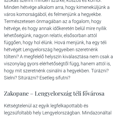
szokás szerint minden szürke, koszos és komor.
Minden hétvége alkalom arra, hogy kimeneküljünk a
város komorságából, és felmenjünk a hegyekbe.
Természetesen önmagában az a fogalom, hogy
hétvége, és hogy annak időkeretén belül mire nyílik
lehetőségünk, nagyon relatív, elsősorban attól
függően, hogy hol élünk. Hová menjünk, ha egy téli
hétvégét Lengyelország hegyeiben szeretnénk
tölteni? A megfelelő helyszín kiválasztása nem csak a
viszonylag gyors elérhetőségtől függ, hanem attól is,
hogy mit szeretnénk csinálni a hegyekben. Túrázni?
Síelni? Sítúrázni? Esetleg sífutni?
Zakopane – Lengyelország téli fővárosa
Kétségtelenül az egyik legfelkapottabb és
legzsúfoltabb hely Lengyelországban. Mindazonáltal