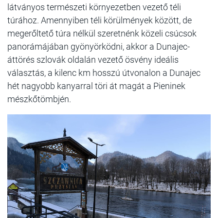
látványos természeti környezetben vezető téli
túrához. Amennyiben téli körülmények között, de
megerőltető túra nélkül szeretnénk közeli csúcsok
panorámájában gyönyörködni, akkor a Dunajec-
áttörés szlovák oldalán vezető ösvény ideális
választás, a kilenc km hosszú útvonalon a Dunajec
hét nagyobb kanyarral töri át magát a Pieninek
mészkőtömbjén.