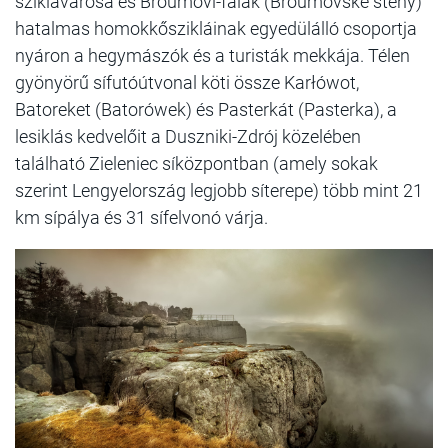
sziklavárosa és Broumovi-falak (Broumovské stěny)
hatalmas homokkőszikláinak egyedülálló csoportja
nyáron a hegymászók és a turisták mekkája. Télen
gyönyörű sífutóútvonal köti össze Karłówot,
Batoreket (Batorówek) és Pasterkát (Pasterka), a
lesiklás kedvelőit a Duszniki-Zdrój közelében
található Zieleniec síközpontban (amely sokak
szerint Lengyelország legjobb síterepe) több mint 21
km sípálya és 31 sífelvonó várja.