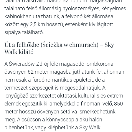
található alsó állomásról az 1060 m magasságban
található felső állomásig nyolcszemélyes, kényelmes
kabinokban utazhatunk, a felvonó két állomása
között egy 2,5 km hosszú, esténként kivilágított
sípálya található.
Út a felhőkbe (Ścieżka w chmurach) – Sky
Walk kilátó
A Świeradów-Zdrój fölé magasodó lombkorona
ösvényen 62 méter magasba juthatunk fel, ahonnan
nem csak a fürdő romantikus épületeit, de a
természet szépségeit is megcsodálhatjuk. A
lenyűgöző szerkezetet oktatási, kulturális és extrém
elemek egészítik ki, amelyekkel a finoman ívelő, 850
méter hosszú ösvényen sétálva ismerkedhetünk
meg. A csúcson a könnycsepp alakú hálón
pihenhetünk, vagy kiléphetünk a Sky Walk