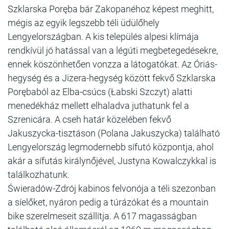
Szklarska Poręba bár Zakopanéhoz képest meghitt,
mégis az egyik legszebb téli üdülőhely
Lengyelországban. A kis település alpesi klímája
rendkívül jó hatással van a légúti megbetegedésekre,
ennek köszönhetően vonzza a látogatókat. Az Óriás-
hegység és a Jizera-hegység között fekvő Szklarska
Porębaból az Elba-csúcs (Łabski Szczyt) alatti
menedékház mellett elhaladva juthatunk fel a
Szrenicára. A cseh határ közelében fekvő
Jakuszycka-tisztáson (Polana Jakuszycka) található
Lengyelország legmodernebb sífutó központja, ahol
akár a sífutás királynőjével, Justyna Kowalczykkal is
találkozhatunk.
Świeradów-Zdrój kabinos felvonója a téli szezonban
a síelőket, nyáron pedig a túrázókat és a mountain
bike szerelmeseit szállítja. A 617 magasságban