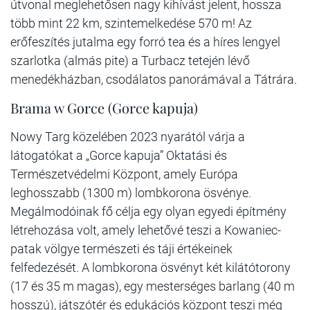
útvonal meglehetősen nagy kihívást jelent, hossza
több mint 22 km, szintemelkedése 570 m! Az
erőfeszítés jutalma egy forró tea és a híres lengyel
szarlotka (almás pite) a Turbacz tetején lévő
menedékházban, csodálatos panorámával a Tátrára.
Brama w Gorce (Gorce kapuja)
Nowy Targ közelében 2023 nyarától várja a
látogatókat a „Gorce kapuja” Oktatási és
Természetvédelmi Központ, amely Európa
leghosszabb (1300 m) lombkorona ösvénye.
Megálmodóinak fő célja egy olyan egyedi építmény
létrehozása volt, amely lehetővé teszi a Kowaniec-
patak völgye természeti és táji értékeinek
felfedezését. A lombkorona ösvényt két kilátótorony
(17 és 35 m magas), egy mesterséges barlang (40 m
hosszú), játszótér és edukációs központ teszi még