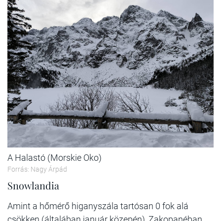
A Halastó (Morskie Oko)
Forrás: Nagy Árpád
Snowlandia
Amint a hőmérő higanyszála tartósan 0 fok alá
csökken (általában január közepén), Zakopanéban