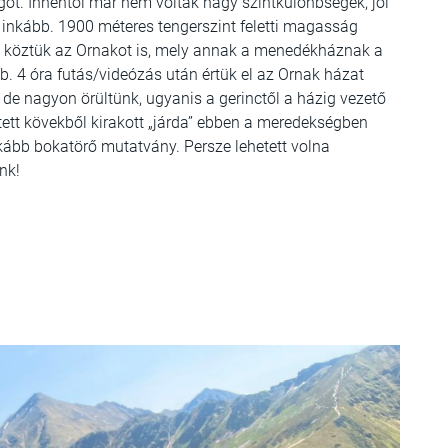
őt. Innentől már nem voltak nagy szintkülönbségek, jól
 inkább. 1900 méteres tengerszint feletti magasság
k, köztük az Ornakot is, mely annak a menedékháznak a
b. 4 óra futás/videózás után értük el az Ornak házat
de nagyon örültünk, ugyanis a gerinctől a házig vezető
ett kövekből kirakott „járda” ebben a meredekségben
nkább bokatörő mutatvány. Persze lehetett volna
ünk!