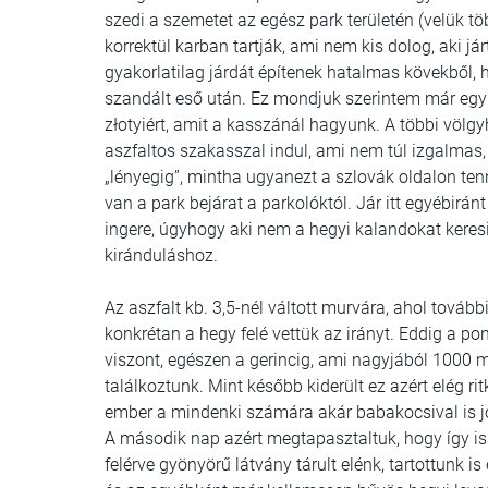
szedi a szemetet az egész park területén (velük tö
korrektül karban tartják, ami nem kis dolog, aki j
gyakorlatilag járdát építenek hatalmas kövekből, 
szandált eső után. Ez mondjuk szerintem már egy k
złotyiért, amit a kasszánál hagyunk. A többi völ
aszfaltos szakasszal indul, ami nem túl izgalmas, v
„lényegig”, mintha ugyanezt a szlovák oldalon t
van a park bejárat a parkolóktól. Jár itt egyébirá
ingere, úgyhogy aki nem a hegyi kalandokat keresi, 
kiránduláshoz.
Az aszfalt kb. 3,5-nél váltott murvára, ahol tovább
konkrétan a hegy felé vettük az irányt. Eddig a p
viszont, egészen a gerincig, ami nagyjából 1000 m
találkoztunk. Mint később kiderült ez azért elég r
ember a mindenki számára akár babakocsival is jól
A második nap azért megtapasztaltuk, hogy így is 
felérve gyönyörű látvány tárult elénk, tartottunk 