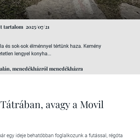
t tartalom
2025/07/21
dala és sok-sok élménnyel tértünk haza. Kemény
tetlen lengyel konyha...
ldalán, menedékházról menedékházra
Tátrában, avagy a Movil
ár egy ideje behatóbban foglalkozunk a futással, régóta