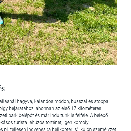
és
szállásnál hagyva, kalandos módon, busszal és stoppal
ölgy bejáratához, ahonnan az első 17 kilométeres
i park belépőt és már indultunk is felfelé. A belépő
ásos turista lehúzós történet, igen komoly
 pl. teljesen ingyenes (a helikopter is), külön személyzet