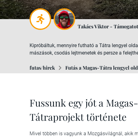
Takács Viktor - Támogatot
Kipróbáltuk, mennyire futható a Tátra lengyel ol
mászások, csodás lejtmenetek és persze a felejthe
futas/hirek
Futás a Magas-Tátra lengyel o
Fussunk egy jót a Magas-
Tátraprojekt története
Mivel többen is vagyunk a Mozgásvilágnál, akik m