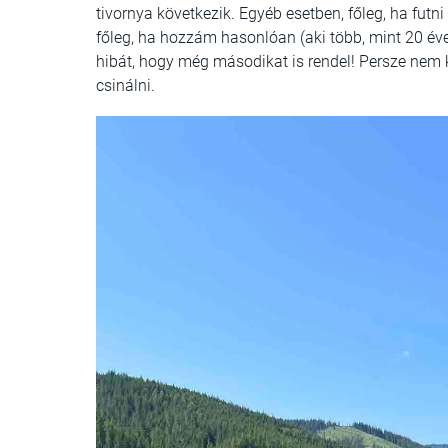
tivornya következik. Egyéb esetben, főleg, ha futn
főleg, ha hozzám hasonlóan (aki több, mint 20 éve 
hibát, hogy még másodikat is rendel! Persze nem 
csinálni.