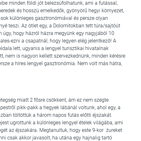
ibe minden földi jót belezsúfolhatunk, ami a futással,
 meredek és hosszú emelkedők, gyönyörű hegyi környezet,
lások különleges gasztronómiával és persze olyan
teszi. Az ötlet egy, a Dolomitokban tett túra/sajtóút
n úgy, hogy házról házra megyünk egy nagyjából 10
sales-ezni a csapatnál, hogy legyen elég jelentkező! A
dala lett, ugyanis a lengyel turisztikai hivatalnak
t, nem is nagyon kellett szervezkednünk, minden kérésre
persze a híres lengyel gasztronómia. Nem volt más hátra,
betegség miatt 2 fősre csökkent, ám ez nem szegte
estről pikk-pakk a hegyek lábánál voltunk, ahol egy, a
zban töltöttük a három napos futás előtti éjszakát.
jest ugrottunk a különleges lengyel ételek világába, ami
yegét az éjszakára. Megtanultuk, hogy este 9-kor żureket
nni csak akkor javasolt, ha utána egy hajnalig tartó