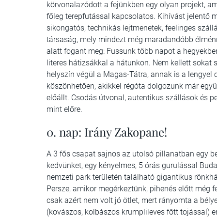
körvonalazódott a fejünkben egy olyan projekt, am
főleg terepfutással kapcsolatos. Kihívást jelentő
sikongatós, technikás lejtmenetek, feelinges szál
társaság, mely mindezt még maradandóbb élménnyé 
alatt fogant meg: Fussunk több napot a hegyekbe
literes hátizsákkal a hátunkon. Nem kellett sokat 
helyszín végül a Magas-Tátra, annak is a lengyel ol
köszönhetően, akikkel régóta dolgozunk már együt
előállt. Csodás útvonal, autentikus szállások és 
mint előre.
0. nap: Irány Zakopane!
A 3 fős csapat sajnos az utolsó pillanatban egy 
kedvünket, egy kényelmes, 5 órás gurulással Budap
nemzeti park területén található gigantikus rönkhá
Persze, amikor megérkeztünk, pihenés előtt még fe
csak azért nem volt jó ötlet, mert rányomta a bél
(kovászos, kolbászos krumplileves főtt tojással) e