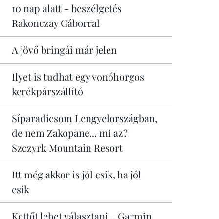
10 nap alatt - beszélgetés
Rakonczay Gáborral
A jövő bringái már jelen
Ilyet is tudhat egy vonóhorgos
kerékpárszállító
Síparadicsom Lengyelországban,
de nem Zakopane... mi az?
Szczyrk Mountain Resort
Itt még akkor is jól esik, ha jól
esik
Kettőt lehet választani... Garmin