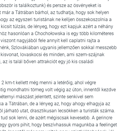
bbször is találkoztunk) és persze az ösvényeket is
árt már a Tátrában bárhol, az tudhatja, hogy sok helyen
hogy az egyszeri turistának ne kelljen összekoszolnia a
icsit túlzás, de lényeg, hogy ezt kapjuk azért a néhány
gyhöz hasonlóan a Chochołowska is egy több kilométeres
iszont nagyjából fele annyit kell caplatni rajta a
ennénk, Szlovákiában ugyanis jellemzően sokkal messzebb
nt kisvonat, lovaskocsi és minden, ami szem-szájnak
az is talál bőven attrakciót egy jó kis családi
i 2 km-t kellett még menni a letérőig, ahol végre
ontig mondhatni tömeg volt végig az úton, innentől kezdve
éternyi mászást jelentett, szinte senkivel sem
itka a Tátrában, de a lényeg az, hogy ahogy elhagyja az
 járható utat, drasztikusan lecsökken a turisták száma.
tud sok lenni, de azért mégiscsak kevesebb. A gerincre
is egy gyors pihit, hogy beszívhassuk magunkba a feelinget