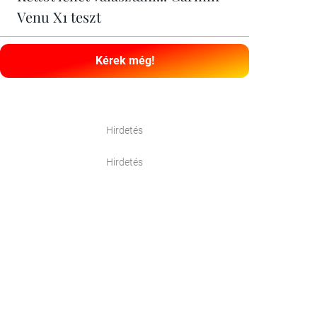
Venu X1 teszt
Kérek még!
Hirdetés
Hirdetés