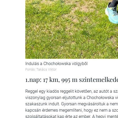
Indulás a Chochołowska völgyből
Forrás: Takács Viktor
1.nap: 17 km, 995 m szintemelked
Reggel egy kiadós reggelit követően, az autót a 
viszonylag gyorsan eljutottunk a Chochołowska v
szakaszunk indult. Gyorsan megvásároltuk a nemzet
kapcsán érdemes megemlíteni, hogy ez nem a szok
szolgáltatásokat kap érte az ember. A hegyi mentés