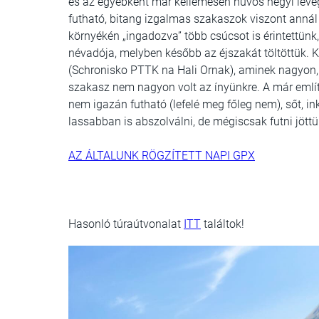
és az egyébként már kellemesen hűvös hegyi leveg
futható, bitang izgalmas szakaszok viszont annál
környékén „ingadozva” több csúcsot is érintettün
névadója, melyben később az éjszakát töltöttük. K
(Schronisko PTTK na Hali Ornak), aminek nagyon, 
szakasz nem nagyon volt az ínyünkre. A már említ
nem igazán futható (lefelé meg főleg nem), sőt, i
lassabban is abszolválni, de mégiscsak futni jött
AZ ÁLTALUNK RÖGZÍTETT NAPI GPX
Hasonló túraútvonalat
ITT
találtok!