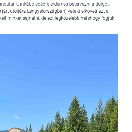
i indulunk, inkább ebédre érdemes betervezni a dolgot,
járt utoljára Lengyelországban) valaki elköveti azt a
kell minket sajnálni, de ezt legközelebb máshogy fogjuk