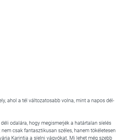
y, ahol a tél változatosabb volna, mint a napos dél-
 déli odalára, hogy megismerjék a határtalan síelés
t nem csak fantasztikusan széles, hanem tökéletesen
várja Karintia a síelni vágyókat. Mi lehet még szebb