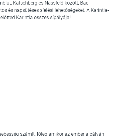
enblut, Katschberg és Nassfeld között, Bad
ztos és napsütéses síelési lehetőségeket. A Karintia-
l előtted Karintia összes sípályája!
 sebesség számít, főleg amikor az ember a pályán