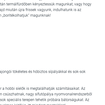
p után termálfürdőben kényeztessük magunkat, vagy hogy
jd miután újra frissek vagyunk, indulhatunk is az
n „borítékolhatjuk“ magunknak!
 rajongói tökéletes és hóbiztos sípályákkal és sok-sok
ár a hobbi síelők is megtalálhatják számításaikat. Az
kon csúszhatnak, nagy sífutópálya nyomvonalrendszerből
osok speciális terepen tehetik próbára bátorságukat. Az