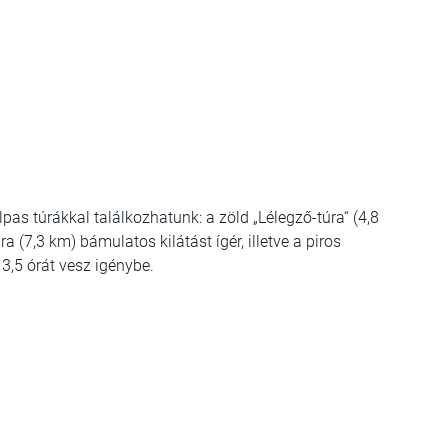
lpas túrákkal találkozhatunk: a zöld „Lélegző-túra“ (4,8
(7,3 km) bámulatos kilátást ígér, illetve a piros
 3,5 órát vesz igénybe.