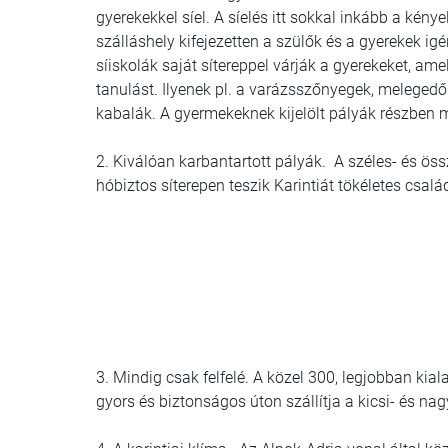
gyerekekkel síel. A síelés itt sokkal inkább a kény
szálláshely kifejezetten a szülők és a gyerekek ig
síiskolák saját sítereppel várják a gyerekeket, a
tanulást. Ilyenek pl. a varázsszőnyegek, meleged
kabalák. A gyermekeknek kijelölt pályák részben má
2. Kiválóan karbantartott pályák. A széles- és ös
hóbiztos síterepen teszik Karintiát tökéletes csal
3. Mindig csak felfelé. A közel 300, legjobban kial
gyors és biztonságos úton szállítja a kicsi- és nag