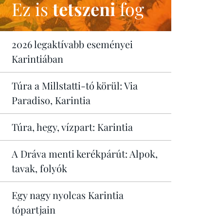
Ez is
tetszeni
fog
2026 legaktívabb eseményei
Karintiában
Túra a Millstatti-tó körül: Via
Paradiso, Karintia
Túra, hegy, vízpart: Karintia
A Dráva menti kerékpárút: Alpok,
tavak, folyók
Egy nagy nyolcas Karintia
tópartjain