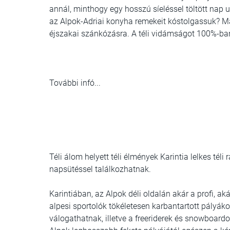
annál, minthogy egy hosszú síeléssel töltött na
az Alpok-Adriai konyha remekeit kóstolgassuk? Ma
éjszakai szánkózásra. A téli vidámságot 100%-ba
További infó...
Téli álom helyett téli élmények Karintia lelkes téli
napsütéssel találkozhatnak.
Karintiában, az Alpok déli oldalán akár a profi, ak
alpesi sportolók tökéletesen karbantartott pályá
válogathatnak, illetve a freeriderek és snowboard