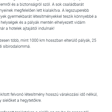
elemről és a biztonságról szól. A sok családbarát
ényeinek megfelelően lett kialakítva. A legszuperebb
melyek gyermekbarát létesítményekkel teszik könnyebbé a
ő helységek és a pályák mentén elhelyezett vidám
r a hotelek ajtajától indulnak!
szesen több, mint 1000 km hosszban elterülő pályák, 25
ádi síbirodalommá.
akított felvonó létesítmény hosszú várakozási idő nélkül,
y síelőket a hegytetőkre.