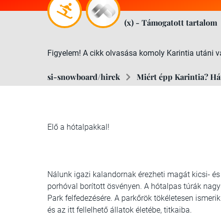
(x) - Támogatott tartalom
Figyelem! A cikk olvasása komoly Karintia utáni v
si-snowboard/hirek
Miért épp Karintia? Hát
Elő a hótalpakkal!
Nálunk igazi kalandornak érezheti magát kicsi- és
porhóval borított ösvényen. A hótalpas túrák nag
Park felfedezésére. A parkőrök tökéletesen ismerik 
és az itt fellelhető állatok életébe, titkaiba.