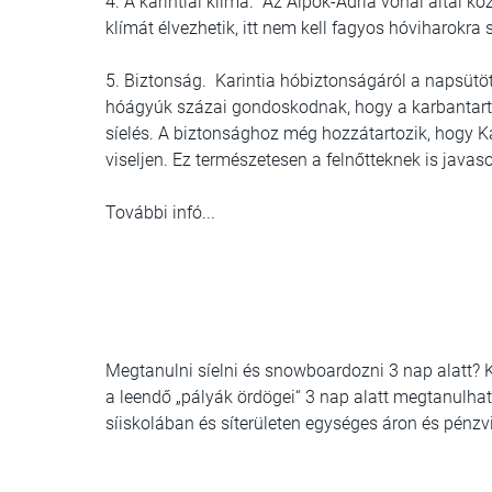
4. A karintiai klíma. Az Alpok-Adria vonal által kö
klímát élvezhetik, itt nem kell fagyos hóviharokra 
5. Biztonság. Karintia hóbiztonságáról a napsütöt
hóágyúk százai gondoskodnak, hogy a karbantarto
síelés. A biztonsághoz még hozzátartozik, hogy Ka
viseljen. Ez természetesen a felnőtteknek is javaso
További infó...
Megtanulni síelni és snowboardozni 3 nap alatt? K
a leendő „pályák ördögei“ 3 nap alatt megtanulha
síiskolában és síterületen egységes áron és pénzv