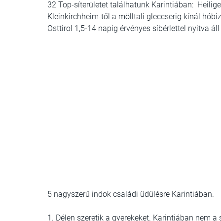
32 Top-síterületet találhatunk Karintiában: Heilig
Kleinkirchheim-től a mölltali gleccserig kínál hóbi
Osttirol 1,5-14 napig érvényes síbérlettel nyitva ál
5 nagyszerű indok családi üdülésre Karintiában.
1. Délen szeretik a gyerekeket. Karintiában nem a