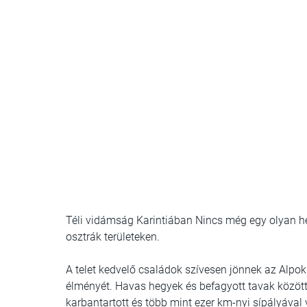
Téli vidámság Karintiában Nincs még egy olyan hel
osztrák területeken.
A telet kedvelő családok szívesen jönnek az Alpok
élményét. Havas hegyek és befagyott tavak közöt
karbantartott és több mint ezer km-nyi sípályával 