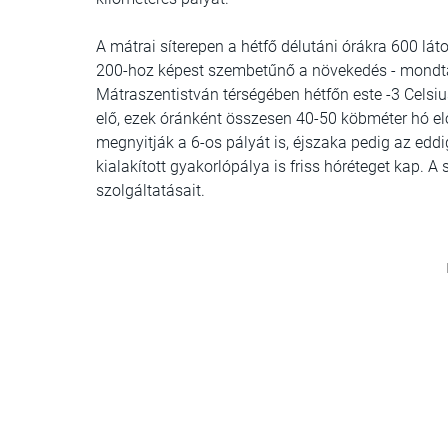
A mátrai síterepen a hétfő délutáni órákra 600 lá
200-hoz képest szembetűnő a növekedés - mondta
Mátraszentistván térségében hétfőn este -3 Celsius
elő, ezek óránként összesen 40-50 köbméter hó elő
megnyitják a 6-os pályát is, éjszaka pedig az edd
kialakított gyakorlópálya is friss hóréteget kap. A
szolgáltatásait.