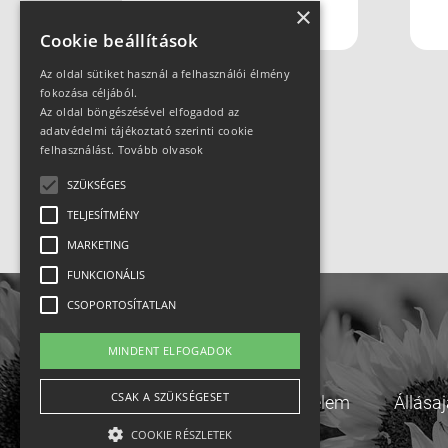
×
Mountain Resort
Cookie beállítások
Az oldal sütiket használ a felhasználói élmény
fokozása céljából.
Az oldal böngészésével elfogadod az
adatvédelmi tájékoztató szerinti cookie
felhasználást.
Tovább olvasok
SZÜKSÉGES
TELJESÍTMÉNY
MARKETING
FUNKCIONÁLIS
CSOPORTOSÍTATLAN
MINDENT ELFOGADOK
CSAK A SZÜKSÉGESET
Adatvédelem
Állása
COOKIE RÉSZLETEK