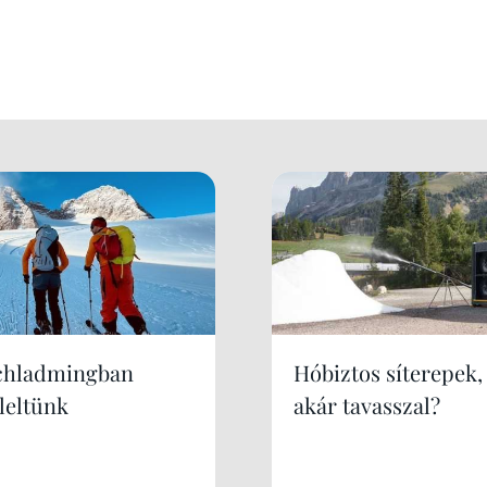
chladmingban
Hóbiztos síterepek,
leltünk
akár tavasszal?