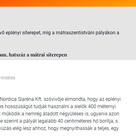
ő eplényi síterepet, míg a mátraszentistváni pályákon a
an, hatszáz a mátrai síterepen
Hirdetés
 Nordica Síaréna Kft. szóvivője elmondta, hogy az eplényi
res hosszúságút tudják használni a síelők 400 méternyi
őt működik a nemrég átadott négyüléses is, ugyanis azon
se szerint a pályát legalább 40 centiméteres hó borítja, s
yúzás elég lesz ahhoz, hogy megnyithassák a teljes, egy