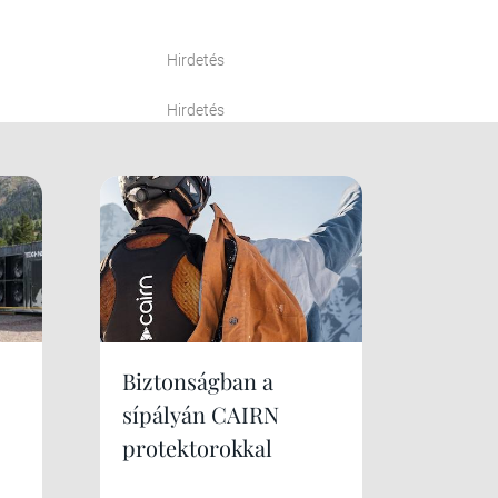
Hirdetés
Hirdetés
Biztonságban a
sípályán CAIRN
protektorokkal