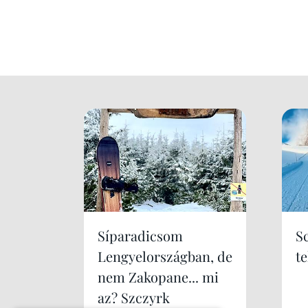
Síparadicsom
S
Lengyelországban, de
te
nem Zakopane... mi
az? Szczyrk