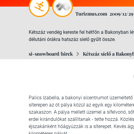
Turizmus.com
2009/12/29
Kétszáz vendég kereste fel hétfőn a Bakonyban lév
délutáni órákra hatszáz síelő gyűlt össze.
si-snowboard/hirek
Kétszáz síelő a Bakonyb
Palics Izabella, a bakonyi sícentrumot üzemeltető
síterepen az öt pálya közül az egyik egy kilométe
szakaszon. A pálya mellett üzemel a sífelvonó, s
erdei kirándulókat szállítanak - tette hozzá. Közlé
éjszakánként hóágyúzzák is a síterepet. Kevés ág
kilométeres pályát.