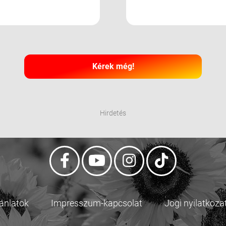
Kérek még!
Hirdetés
jánlatok
Impresszum-kapcsolat
Jogi nyilatkoza