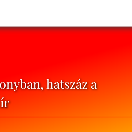
konyban, hatszáz a
ír