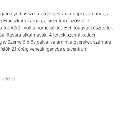
togató gyűlt össze, a vendégek vasárnapi számához, a
 Erbeszkorn Tamás, a sícentrum szóvivője.
-fok körüli volt a hőmérséklet. Hét hóágyút készítettek
állítására alkalmasak. A tervek szerint kedden
ig is üzemelő 5-ös pálya, valamint a gyerekek számára
 síelők 21 óráig vehetik igénybe a sícentrum
Hirdetés