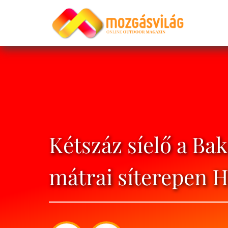
Kétszáz síelő a Ba
mátrai síterepen H