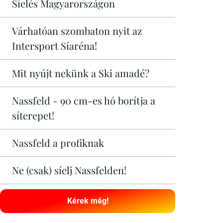
Síelés Magyarországon
Várhatóan szombaton nyit az
Intersport Síaréna!
Mit nyújt nekünk a Ski amadé?
Nassfeld - 90 cm-es hó borítja a
síterepet!
Nassfeld a profiknak
Ne (csak) síelj Nassfelden!
Kérek még!