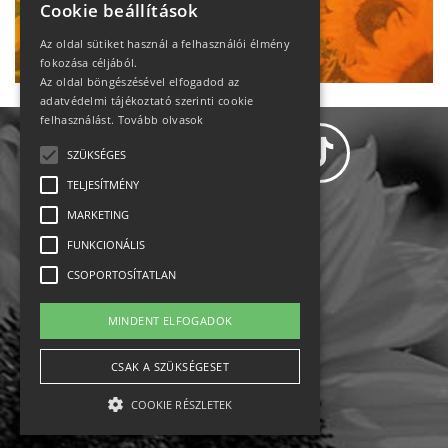
Cookie beállítások
Ne maradj le!
Az oldal sütiket használ a felhasználói élmény
fokozása céljából.
Az oldal böngészésével elfogadod az
adatvédelmi tájékoztató szerinti cookie
felhasználást.
Tovább olvasok
SZÜKSÉGES
TELJESÍTMÉNY
MARKETING
Adatvédelem
FUNKCIONÁLIS
CSOPORTOSÍTATLAN
Állásajánlatok
MINDENT ELFOGADOK
Impresszum-kapcsolat
CSAK A SZÜKSÉGESET
Jogi nyilatkozat
COOKIE RÉSZLETEK
Rólunk