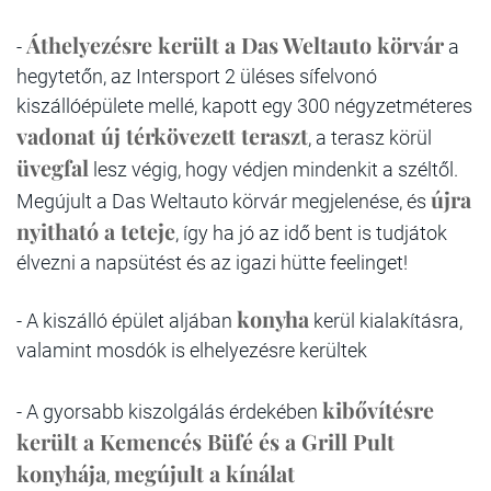
Áthelyezésre került a Das Weltauto körvár
-
a
hegytetőn, az Intersport 2 üléses sífelvonó
kiszállóépülete mellé, kapott egy 300 négyzetméteres
vadonat új térkövezett teraszt
, a terasz körül
üvegfal
lesz végig, hogy védjen mindenkit a széltől.
újra
Megújult a Das Weltauto körvár megjelenése, és
nyitható a teteje
, így ha jó az idő bent is tudjátok
élvezni a napsütést és az igazi hütte feelinget!
konyha
- A kiszálló épület aljában
kerül kialakításra,
valamint mosdók is elhelyezésre kerültek
kibővítésre
- A gyorsabb kiszolgálás érdekében
került a Kemencés Büfé és a Grill Pult
konyhája
megújult a kínálat
,