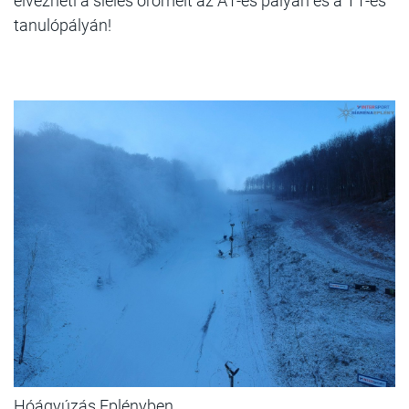
élvezheti a síelés örömeit az A1-es pályán és a T1-es
tanulópályán!
Hóágyúzás Eplényben