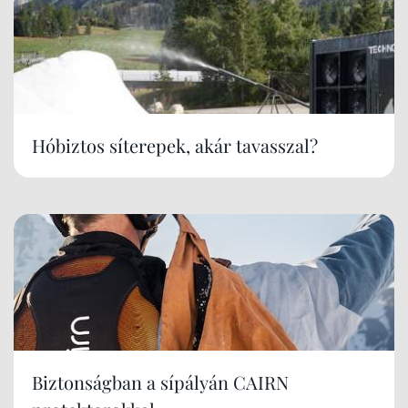
Hóbiztos síterepek, akár tavasszal?
Biztonságban a sípályán CAIRN