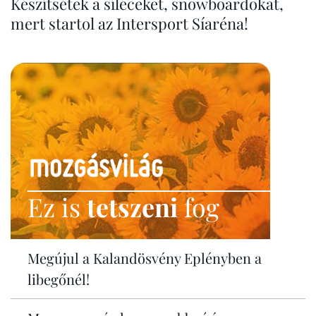
Készítsétek a síléceket, snowboardokat,
mert startol az Intersport Síaréna!
Ez is
tetszeni
fog
Megújul a Kalandösvény Eplényben a
libegőnél!