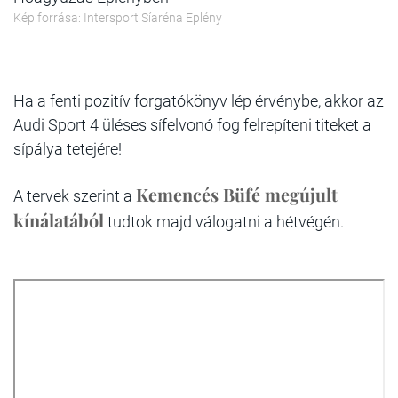
Kép forrása: Intersport Síaréna Eplény
Ha a fenti pozitív forgatókönyv lép érvénybe, akkor az
Audi Sport 4 üléses sífelvonó fog felrepíteni titeket a
sípálya tetejére!
Kemencés Büfé megújult
A tervek szerint a
kínálatából
tudtok majd válogatni a hétvégén.