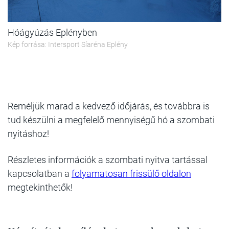
Hóágyúzás Eplényben
Kép forrása: Intersport Síaréna Eplény
Reméljük marad a kedvező időjárás, és továbbra is
tud készülni a megfelelő mennyiségű hó a szombati
nyitáshoz!
Részletes információk a szombati nyitva tartással
kapcsolatban a
folyamatosan frissülő oldalon
megtekinthetők!