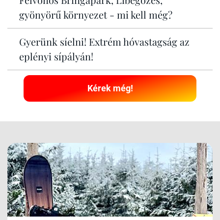
gyönyörű környezet - mi kell még?
Gyerünk síelni! Extrém hóvastagság az
eplényi sípályán!
Kérek még!