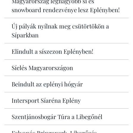
Magyarország legnagyobb sí és
snowboard rendezvénye lesz Eplényben!
Új pályák nyílnak meg csütörtökön a
Síparkban
Elindult a síszezon Eplényben!
Síelés Magyarországon
Beindult az eplényi hógyár
Intersport Síaréna Eplény
Szentjánosbogár Túra a Libegőnél
Felvonós Bringapark, Libegőzés,