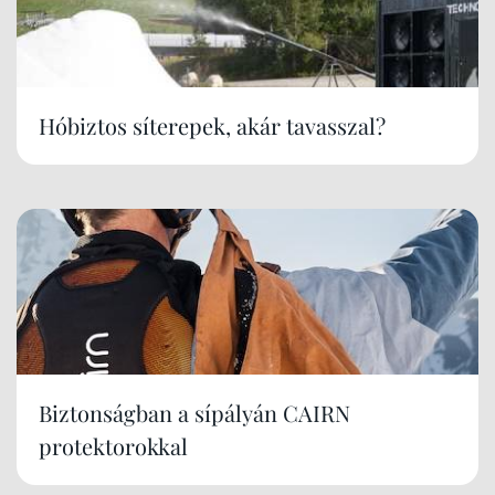
Hóbiztos síterepek, akár tavasszal?
Biztonságban a sípályán CAIRN
protektorokkal