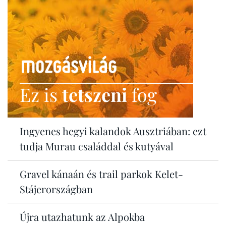
Ez is
tetszeni
fog
Ingyenes hegyi kalandok Ausztriában: ezt
tudja Murau családdal és kutyával
Gravel kánaán és trail parkok Kelet-
Stájerországban
Újra utazhatunk az Alpokba