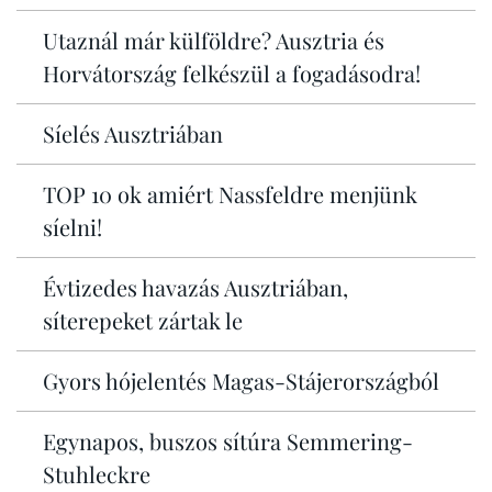
Utaznál már külföldre? Ausztria és
Horvátország felkészül a fogadásodra!
Síelés Ausztriában
TOP 10 ok amiért Nassfeldre menjünk
síelni!
Évtizedes havazás Ausztriában,
síterepeket zártak le
Gyors hójelentés Magas-Stájerországból
Egynapos, buszos sítúra Semmering-
Stuhleckre