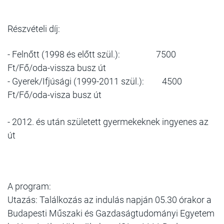
Részvételi díj:
- Felnőtt (1998 és előtt szül.):
7500
Ft/Fő
/oda-vissza busz út
- Gyerek/Ifjúsági (1999-2011 szül.):
4500
Ft/Fő
/oda-visza busz út
- 2012. és után született gyermekeknek ingyenes az
út
A program:
Utazás: Találkozás az indulás napján 05.30 órakor a
Budapesti Műszaki és Gazdaságtudományi Egyetem