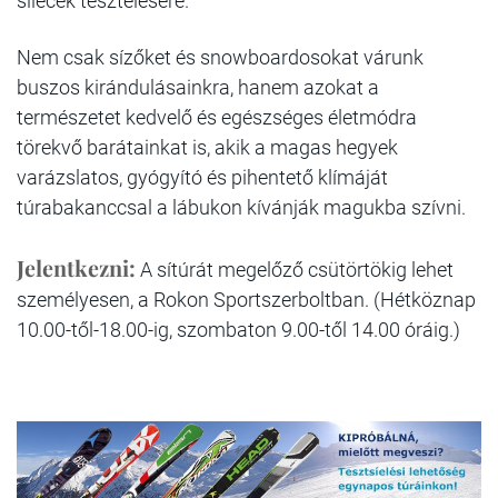
sílécek tesztelésére.
Nem csak sízőket és snowboardosokat várunk
buszos kirándulásainkra, hanem azokat a
természetet kedvelő és egészséges életmódra
törekvő barátainkat is, akik a magas hegyek
varázslatos, gyógyító és pihentető klímáját
túrabakanccsal a lábukon kívánják magukba szívni.
Jelentkezni:
A sítúrát megelőző csütörtökig lehet
személyesen, a Rokon Sportszerboltban. (Hétköznap
10.00-től-18.00-ig, szombaton 9.00-től 14.00 óráig.)