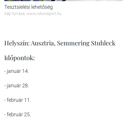
Tesztsíelési lehetőség
Kép forrása: www.rokonsport.hu
Helyszín: Ausztria, Semmering Stuhleck
Időpontok:
- január 14.
- január 28.
- február 11.
- február 25.