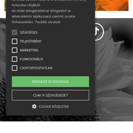
fokozása céljából.
Az oldal böngészésével elfogadod az
adatvédelmi tájékoztató szerinti cookie
felhasználást.
Tovább olvasok
SZÜKSÉGES
TELJESÍTMÉNY
MARKETING
Adatvédelem
FUNKCIONÁLIS
CSOPORTOSÍTATLAN
Állásajánlatok
MINDENT ELFOGADOK
Impresszum-kapcsolat
CSAK A SZÜKSÉGESET
Jogi nyilatkozat
COOKIE RÉSZLETEK
Rólunk
English
Szükséges
Teljesítmény
Marketing