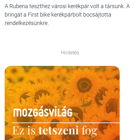
A Rubena teszthez városi kerékpár volt a társunk. A
bringát a First bike kerékpárbolt bocsájtotta
rendelkezésünkre.
Hirdetés
Ez is
tetszeni
fog