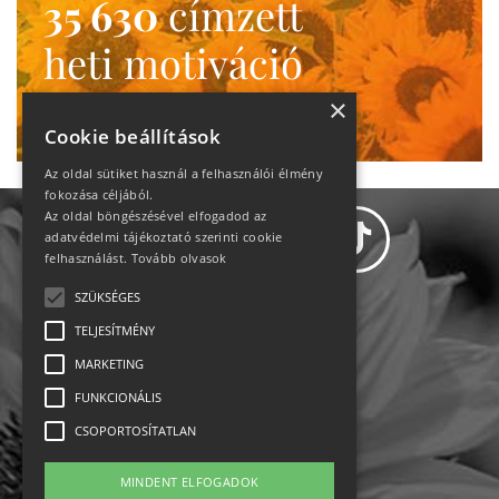
35 630
címzett
heti motiváció
Ne maradj le!
×
Cookie beállítások
Az oldal sütiket használ a felhasználói élmény
fokozása céljából.
Az oldal böngészésével elfogadod az
adatvédelmi tájékoztató szerinti cookie
felhasználást.
Tovább olvasok
SZÜKSÉGES
Adatvédelem
TELJESÍTMÉNY
MARKETING
Állásajánlatok
FUNKCIONÁLIS
Impresszum-kapcsolat
CSOPORTOSÍTATLAN
Jogi nyilatkozat
MINDENT ELFOGADOK