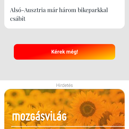
Alsó-Ausztria már három bikeparkkal
csábít
Kérek még!
Hirdetés