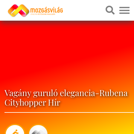
Vagány guruló elegancia-Rubena
Cityhopper Hír