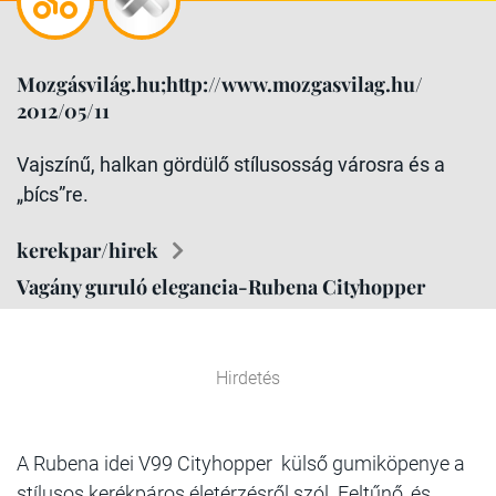
Mozgásvilág.hu;http://www.mozgasvilag.hu/
2012/05/11
Vajszínű, halkan gördülő stílusosság városra és a
„bícs”re.
kerekpar/hirek
Vagány guruló elegancia-Rubena Cityhopper
Hirdetés
A Rubena idei V99 Cityhopper külső gumiköpenye a
stílusos kerékpáros életérzésről szól. Feltűnő, és