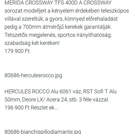
MERIDA CROSSWAY TFS 400D A CROSSWAY
sorozat modelljeit a kényelem érdekében teleszkópos
villával szereltük, a gyors, könnyed előrehaladást
pedig a 700mm átmérőjű kerekek garantálják.
Tetszetős megjelenés, sportos irányíthatóság:
szabadság két keréken!
179 900 Ft
80686-herculesrocco.jpg
HERCULES ROCCO Alu 6061 váz, RST Sofi T Alu
50mm, Deore LX/ Acera 24, stb. 3 féle vázzal.
196 900 Ft Részlet ek...
80686-bianchispillodiamante.jpg