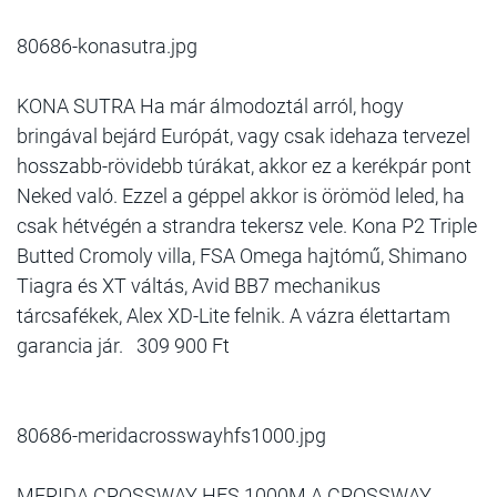
80686-konasutra.jpg
KONA SUTRA Ha már álmodoztál arról, hogy
bringával bejárd Európát, vagy csak idehaza tervezel
hosszabb-rövidebb túrákat, akkor ez a kerékpár pont
Neked való. Ezzel a géppel akkor is örömöd leled, ha
csak hétvégén a strandra tekersz vele. Kona P2 Triple
Butted Cromoly villa, FSA Omega hajtómű, Shimano
Tiagra és XT váltás, Avid BB7 mechanikus
tárcsafékek, Alex XD-Lite felnik. A vázra élettartam
garancia jár. 309 900 Ft
80686-meridacrosswayhfs1000.jpg
MERIDA CROSSWAY HFS 1000M A CROSSWAY