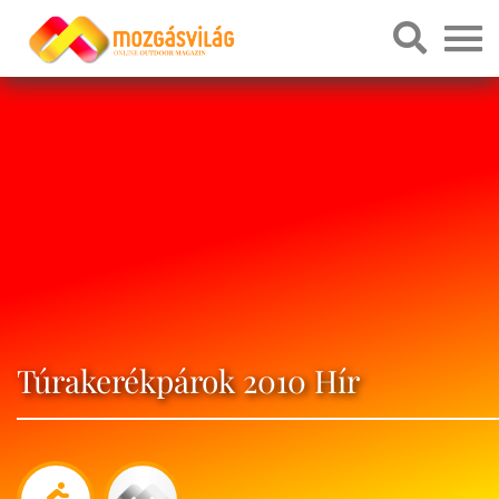
Túrakerékpárok 2010 Hír