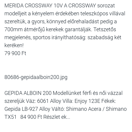
MERIDA CROSSWAY 10V A CROSSWAY sorozat
modelljeit a kényelem érdekében teleszkópos villával
szereltük, a gyors, könnyed előrehaladást pedig a
700mm átmérőjű kerekek garantálják. Tetszetős
megjelenés, sportos irányíthatóság: szabadság két
keréken!
79 900 Ft
80686-gepidaalboin200.jpg
GEPIDA ALBOIN 200 Modellünket férfi és női vázzal
szereljük Váz: 6061 Alloy Villa: Enjoy 123E Fékek:
Gepida LB-927 Alloy Váltó: Shimano Acera / Shimano
TX51 84 900 Ft Részlet ek...