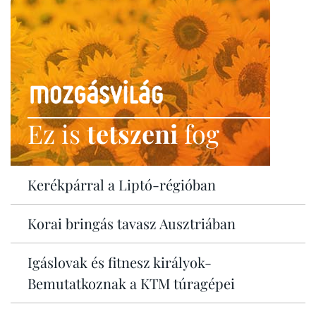
Ez is
tetszeni
fog
Kerékpárral a Liptó-régióban
Korai bringás tavasz Ausztriában
Igáslovak és fitnesz királyok-
Bemutatkoznak a KTM túragépei