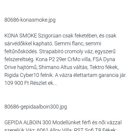
80686-konasmoke.jpg
KONA SMOKE Szigorúan csak feketében, és csak
sárvédőkkel kapható. Semmi flanc, semmi
feltűnősködés. Strapabíró cromoly váz, egyszerű
felszereltség. Kona P2 29er CrMo villa, FSA Dyna
Drive hajtómű, Shimano Altus váltás, Tektro fékek,
Rigida Cyber10 felnik. A vázra élettartam garancia jár.
109 900 Ft Részlet ek...
80686-gepidaalboin300.jpg
GEPIDA ALBOIN 300 Modellünket férfi és női vázzal
szereljük Váz: 6061 Alloy Villa: RST Sofi T8 Fékek: