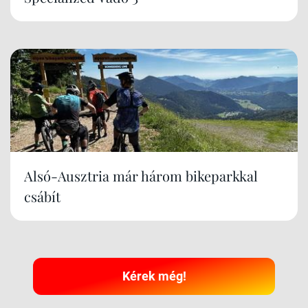
Alsó-Ausztria már három bikeparkkal
csábít
Kérek még!