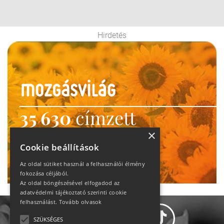
Hirdetés
35 630
címzett
heti motiváció
×
Cookie beállítások
Ne maradj le!
Az oldal sütiket használ a felhasználói élmény
fokozása céljából.
Az oldal böngészésével elfogadod az
adatvédelmi tájékoztató szerinti cookie
felhasználást.
Tovább olvasok
SZÜKSÉGES