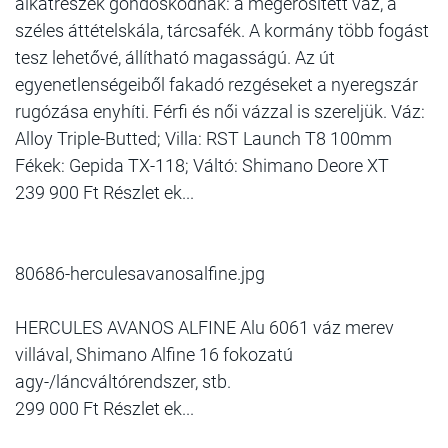
alkatrészek gondoskodnak: a megerősített váz, a
széles áttételskála, tárcsafék. A kormány több fogást
tesz lehetővé, állítható magasságú. Az út
egyenetlenségeiből fakadó rezgéseket a nyeregszár
rugózása enyhíti. Férfi és női vázzal is szereljük. Váz:
Alloy Triple-Butted; Villa: RST Launch T8 100mm
Fékek: Gepida TX-118; Váltó: Shimano Deore XT
239 900 Ft Részlet ek...
80686-herculesavanosalfine.jpg
HERCULES AVANOS ALFINE Alu 6061 váz merev
villával, Shimano Alfine 16 fokozatú
agy-/láncváltórendszer, stb.
299 000 Ft Részlet ek...