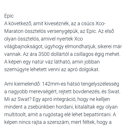
Epic
A következő, amit kiveséznék, az a csúcs Xco-
Maraton össztelós versenygépük, az Epic. Az első
olyan össztelós, amivel nyertek Xco
világbajnokságot, úgyhogy elmondhatjuk, sikerei már
vannak. Az ára 3500 dollártól a csillagos égig mehet.
A képen egy natúr váz látható, amin jobban
szemügyre lehetett venni az apró dolgokat.
Ami kiemelendő: 142mm-es hátsó tengelyszélesség
a nagyobb merevségért, rejtett bovdenezés, és Swat.
Mi az Swat? Egy apró integráció, hogy ne kelljen
mindent a zsebünkben hordani, kitaláltak egy olyan
multitoolt, amit a rugóstag elé lehet bepattintani. A
képen nincs rajta a szerszám, mert féltek, hogy a