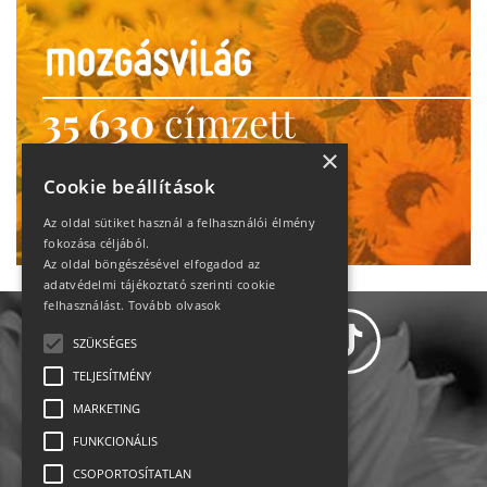
35 630
címzett
heti motiváció
×
Cookie beállítások
Ne maradj le!
Az oldal sütiket használ a felhasználói élmény
fokozása céljából.
Az oldal böngészésével elfogadod az
adatvédelmi tájékoztató szerinti cookie
felhasználást.
Tovább olvasok
SZÜKSÉGES
TELJESÍTMÉNY
MARKETING
Adatvédelem
FUNKCIONÁLIS
CSOPORTOSÍTATLAN
Állásajánlatok