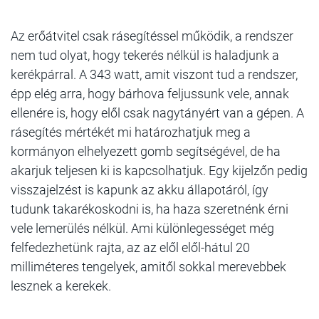
Az erőátvitel csak rásegítéssel működik, a rendszer
nem tud olyat, hogy tekerés nélkül is haladjunk a
kerékpárral. A 343 watt, amit viszont tud a rendszer,
épp elég arra, hogy bárhova feljussunk vele, annak
ellenére is, hogy elől csak nagytányért van a gépen. A
rásegítés mértékét mi határozhatjuk meg a
kormányon elhelyezett gomb segítségével, de ha
akarjuk teljesen ki is kapcsolhatjuk. Egy kijelzőn pedig
visszajelzést is kapunk az akku állapotáról, így
tudunk takarékoskodni is, ha haza szeretnénk érni
vele lemerülés nélkül. Ami különlegességet még
felfedezhetünk rajta, az az elől elől-hátul 20
milliméteres tengelyek, amitől sokkal merevebbek
lesznek a kerekek.