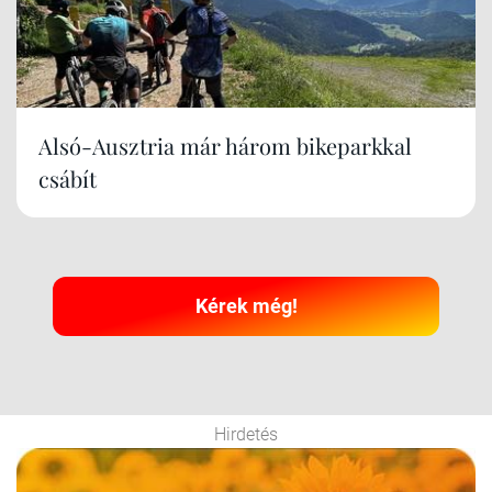
Alsó-Ausztria már három bikeparkkal
csábít
Kérek még!
Hirdetés