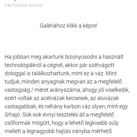
Kép forrása: Kimura
Galériához klikk a képre!
Ha jobban meg akartunk bizonyosodni a használt
technológiákról a cégnél, akkor pár szétvágott
dologgal is találkozhattunk, mint ez a váz. Mint
tudjuk, minden anyagnak megvan az a megfelelő
vastagság / méret arányszáma, ahogy jól viselkedik,
ezért voltak az acélvázak kecsesek, az aluvázak
vastagabbak, és néhány karbon váz olyan, mint egy
űrhajó. Sok-sok évnyi tesztelés áll a megfelelő
csőformák mögött, hogy a lehető legkisebb súly
mellett a legnagyobb hajtás irányba mérhető