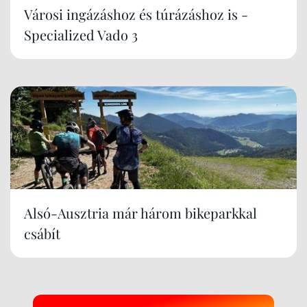
Városi ingázáshoz és túrázáshoz is -
Specialized Vado 3
Alsó-Ausztria már három bikeparkkal
csábít