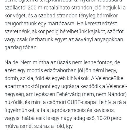
szállástól 200 m-re található strandon jelölhetjük ki a
kör végét, és a szabad strandon tényleg bármikor
beugorhatunk egy mártózásra. Ha keresztedzést
szeretnénk, akkor pedig bérelhetünk kajakot, szörföt
vagy csak úszhatunk egyet az ásványi anyagokban
gazdag tóban.
Na de. Nem mintha az úszás nem lenne fontos, de
azért egy montis edzőtáborban jól jön némi hegy,
domb, szikla, föld és egyéb kihívások. A VelenceBike
apartmanoktól pont egy ugrásra kezdődik a Velencei-
hegység, ami egészen Fehérvárig (nem, nem Nándor)
húzódik, és mint a csömöri CUBE-csapat felhívta rá a
figyelmünket, a talaj aprószemcsés és kavicsos,
vagyis: hiába esik le egy nagy adag eső, 10-20 perc
múlva ismét száraz a föld, így