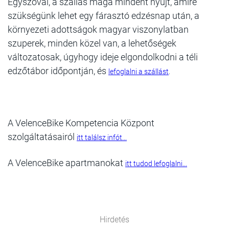
Egyszóval, a szállás maga mindent nyújt, amire
szükségünk lehet egy fárasztó edzésnap után, a
környezeti adottságok magyar viszonylatban
szuperek, minden közel van, a lehetőségek
változatosak, úgyhogy ideje elgondolkodni a téli
edzőtábor időpontján, és
lefoglalni a szállást
.
A VelenceBike Kompetencia Központ
szolgáltatásairól
itt találsz infót...
A VelenceBike apartmanokat
itt tudod lefoglalni...
Hirdetés