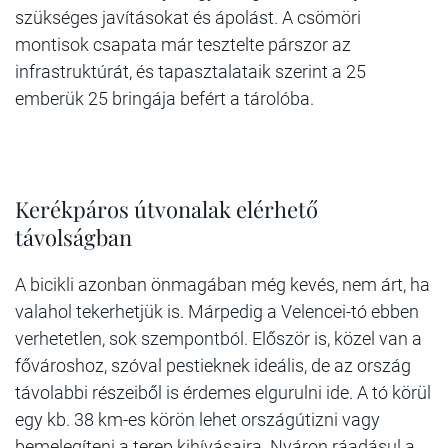
szükséges javításokat és ápolást. A csömöri
montisok csapata már tesztelte párszor az
infrastruktúrát, és tapasztalataik szerint a 25
emberük 25 bringája befért a tárolóba.
Kerékpáros útvonalak elérhető
távolságban
A bicikli azonban önmagában még kevés, nem árt, ha
valahol tekerhetjük is. Márpedig a Velencei-tó ebben
verhetetlen, sok szempontból. Először is, közel van a
fővároshoz, szóval pestieknek ideális, de az ország
távolabbi részeiből is érdemes elgurulni ide. A tó körül
egy kb. 38 km-es körön lehet országútizni vagy
bemelegíteni a terep kihívásaira. Nyáron ráadásul a