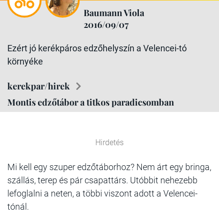
Baumann Viola
2016/09/07
Ezért jó kerékpáros edzőhelyszín a Velencei-tó
környéke
kerekpar/hirek
Montis edzőtábor a titkos paradicsomban
Hirdetés
Mi kell egy szuper edzőtáborhoz? Nem árt egy bringa,
szállás, terep és pár csapattárs. Utóbbit nehezebb
lefoglalni a neten, a többi viszont adott a Velencei-
tónál.