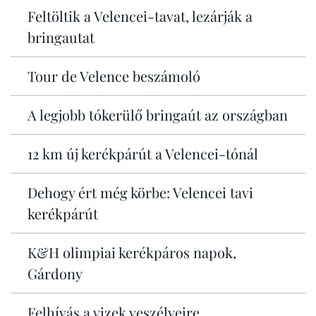
Feltöltik a Velencei-tavat, lezárják a
bringautat
Tour de Velence beszámoló
A legjobb tókerülő bringaút az országban
12 km új kerékpárút a Velencei-tónál
Dehogy ért még körbe: Velencei tavi
kerékpárút
K&H olimpiai kerékpáros napok,
Gárdony
Felhívás a vizek veszélyeire