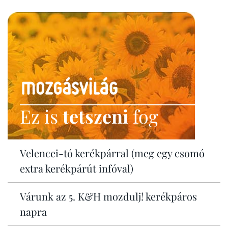
Ez is
tetszeni
fog
Velencei-tó kerékpárral (meg egy csomó
extra kerékpárút infóval)
Várunk az 5. K&H mozdulj! kerékpáros
napra