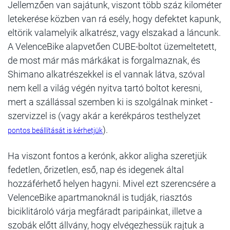
Jellemzően van sajátunk, viszont több száz kilométer
letekerése közben van rá esély, hogy defektet kapunk,
eltörik valamelyik alkatrész, vagy elszakad a láncunk.
A VelenceBike alapvetően CUBE-boltot üzemeltetett,
de most már más márkákat is forgalmaznak, és
Shimano alkatrészekkel is el vannak látva, szóval
nem kell a világ végén nyitva tartó boltot keresni,
mert a szállással szemben ki is szolgálnak minket -
szervizzel is (vagy akár a kerékpáros testhelyzet
).
pontos beállítását is kérhetjük
Ha viszont fontos a kerónk, akkor aligha szeretjük
fedetlen, őrizetlen, eső, nap és idegenek által
hozzáférhető helyen hagyni. Mivel ezt szerencsére a
VelenceBike apartmanoknál is tudják, riasztós
biciklitároló várja megfáradt paripáinkat, illetve a
szobák előtt állvány, hogy elvégezhessük rajtuk a