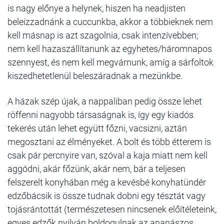
is nagy előnye a helynek, hiszen ha neadjisten
beleizzadnánk a cuccunkba, akkor a többieknek nem
kell másnap is azt szagolnia, csak intenzívebben;
nem kell hazaszállítanunk az egyhetes/háromnapos
szennyest, és nem kell megvárnunk, amíg a sárfoltok
kiszedhetetlenül beleszáradnak a mezünkbe.
A házak szép újak, a nappaliban pedig össze lehet
röffenni nagyobb társaságnak is, így egy kiadós
tekerés után lehet együtt főzni, vacsizni, aztán
megosztani az élményeket. A bolt és több étterem is
csak pár percnyire van, szóval a kaja miatt nem kell
aggódni, akár főzünk, akár nem, bár a teljesen
felszerelt konyhában még a kevésbé konyhatündér
edzőbácsik is össze tudnak dobni egy tésztát vagy
tojásrántottát (természetesen nincsenek előítéleteink,
egyes edzők nyilván boldogulnak az ananászos