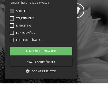
felhasználást.
Tovább olvasok
SZÜKSÉGES
TELJESÍTMÉNY
MARKETING
Adatvédelem
FUNKCIONÁLIS
CSOPORTOSÍTATLAN
Állásajánlatok
MINDENT ELFOGADOK
Impresszum-kapcsolat
CSAK A SZÜKSÉGESET
Jogi nyilatkozat
COOKIE RÉSZLETEK
Rólunk
English
Szükséges
Teljesítmény
Marketing
Funkcionális
Csoportosítatlan
Ebike
Osztrák sípályák
Magyar sípályák
A szükséges kategóriába eső sütik a weboldal