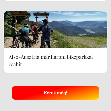
Alsó-Ausztria már három bikeparkkal
csábít
Kérek még!