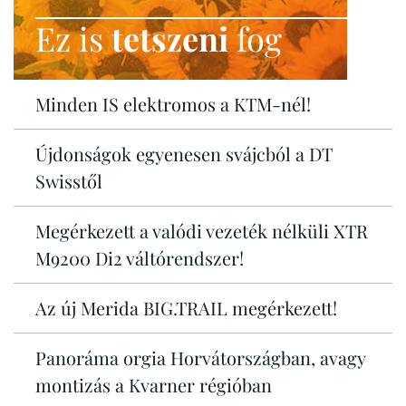
Ez is
tetszeni
fog
Minden IS elektromos a KTM-nél!
Újdonságok egyenesen svájcból a DT
Swisstől
Megérkezett a valódi vezeték nélküli XTR
M9200 Di2 váltórendszer!
Az új Merida BIG.TRAIL megérkezett!
Panoráma orgia Horvátországban, avagy
montizás a Kvarner régióban