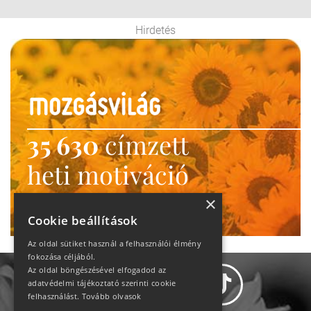
Hirdetés
35 630
címzett
heti motiváció
Ne maradj le!
×
Cookie beállítások
Az oldal sütiket használ a felhasználói élmény
fokozása céljából.
Az oldal böngészésével elfogadod az
adatvédelmi tájékoztató szerinti cookie
felhasználást.
Tovább olvasok