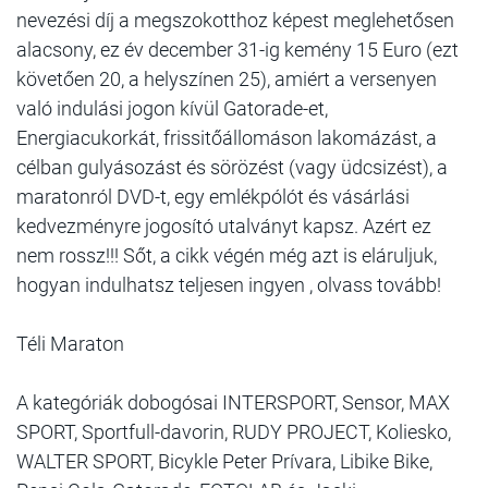
nevezési díj a megszokotthoz képest meglehetősen
alacsony, ez év december 31-ig kemény 15 Euro (ezt
követően 20, a helyszínen 25), amiért a versenyen
való indulási jogon kívül Gatorade-et,
Energiacukorkát, frissitőállomáson lakomázást, a
célban gulyásozást és sörözést (vagy üdcsizést), a
maratonról DVD-t, egy emlékpólót és vásárlási
kedvezményre jogosító utalványt kapsz. Azért ez
nem rossz!!! Sőt, a cikk végén még azt is eláruljuk,
hogyan indulhatsz teljesen ingyen , olvass tovább!
Téli Maraton
A kategóriák dobogósai INTERSPORT, Sensor, MAX
SPORT, Sportfull-davorin, RUDY PROJECT, Koliesko,
WALTER SPORT, Bicykle Peter Prívara, Libike Bike,