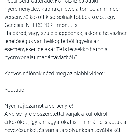
Pepsi Cola-Gatorade, FOTOLAB és Jaski
nyereményeket kapnak, illetve a tombolán minden
versenyző között kisorsolnak többek között egy
Genesis INTERSPORT montit is.
Ha párod, vagy szüleid aggódnak, akkor a helyszínen
lehetőségük van helikopterből figyelni az
eseményeket, de akár Te is lecsekkolhatod a
nyomvonalat madártávlatból ().
Kedvcsinálónak nézd meg az alábbi videót:
Youtube
Nyerj rajtszámot a versenyre!
A versenyre előszeretettel várják a külföldről
érkezőket , így a magyarokat is - mi már le is adtuk a
nevezésünket, és van a tarsolyunkban további két