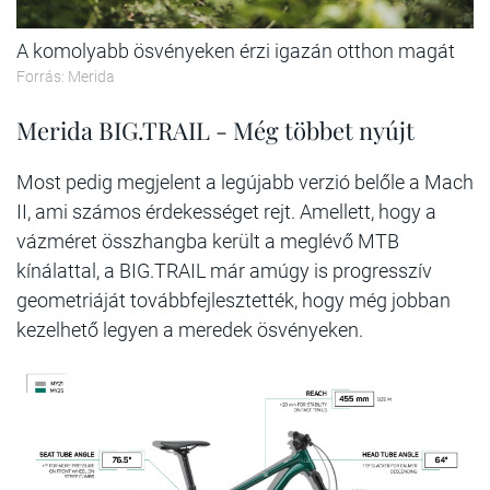
A komolyabb ösvényeken érzi igazán otthon magát
Forrás: Merida
Merida BIG.TRAIL - Még többet nyújt
Most pedig megjelent a legújabb verzió belőle a Mach
II, ami számos érdekességet rejt. Amellett, hogy a
vázméret összhangba került a meglévő MTB
kínálattal, a BIG.TRAIL már amúgy is progresszív
geometriáját továbbfejlesztették, hogy még jobban
kezelhető legyen a meredek ösvényeken.