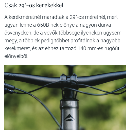
Csak 29"-os kerekekkel
A kerékméretnél maradtak a 29”-os méretnél, mert
ugyan lenne a 650B-nek előnye a nagyon durva
ösvényeken, de a vevők többsége ilyeneken úgysem
megy, a többiek pedig többet profitálnak a nagyobb
kerékméret, és az ehhez tartozó 140 mm-es rugóút
előnyeiből.