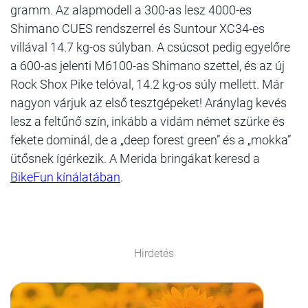
gramm. Az alapmodell a 300-as lesz 4000-es
Shimano CUES rendszerrel és Suntour XC34-es
villával 14.7 kg-os súlyban. A csúcsot pedig egyelőre
a 600-as jelenti M6100-as Shimano szettel, és az új
Rock Shox Pike telóval, 14.2 kg-os súly mellett. Már
nagyon várjuk az első tesztgépeket! Aránylag kevés
lesz a feltűnő szín, inkább a vidám német szürke és
fekete dominál, de a „deep forest green” és a „mokka”
ütősnek ígérkezik. A Merida bringákat keresd a
BikeFun kínálatában
.
Hirdetés