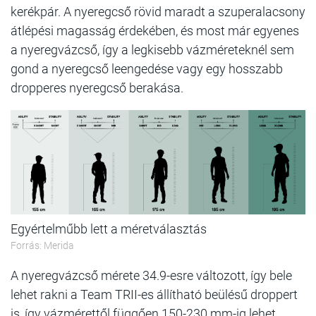
kerékpár. A nyeregcső rövid maradt a szuperalacsony
átlépési magasság érdekében, és most már egyenes
a nyeregvázcső, így a legkisebb vázméreteknél sem
gond a nyeregcső leengedése vagy egy hosszabb
dropperes nyeregcső berakása.
Egyértelműbb lett a méretválasztás
Forrás: Merida
A nyeregvázcső mérete 34.9-esre változott, így bele
lehet rakni a Team TRII-es állítható beülésű droppert
is, így vázmérettől függően 150-230 mm-ig lehet