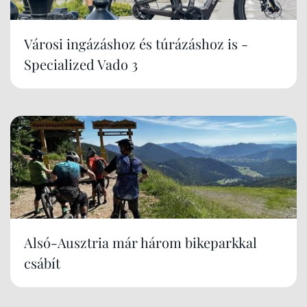
Városi ingázáshoz és túrázáshoz is -
Specialized Vado 3
Alsó-Ausztria már három bikeparkkal
csábít