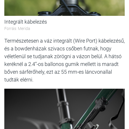
Integrált kábelezés
Forrás: Merida
Természetesen a váz integrált (Wire Port) kábelezésű,
és a bowdenházak szivacs csőben futnak, hogy
véletlenül se tudjanak zörögni a vázon belül. A hátsó
keréknél a 2.4”-os ballonos gumik mellett is maradt
bőven sárférőhely, ezt az 55 mm-es láncvonallal
tudták elérni.