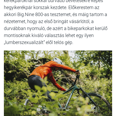
kerékpároknál sokkal durvább bevetésekre képes
hegyikerékpár korszak kezdete. Előkerestem az
akkori Big.Nine 800-as tesztemet, és máig tartom a
nézetemet, hogy az első bringát vásárlótól, a
durvábban nyomuló, de azért a bikeparkokat kerülő
montisoknak kiváló választás lehet egy ilyen
„lumberszexualizált” elől telós gép.