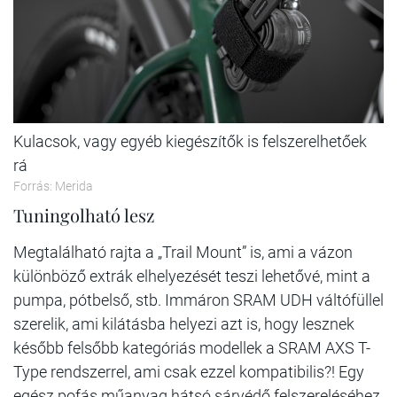
Kulacsok, vagy egyéb kiegészítők is felszerelhetőek
rá
Forrás: Merida
Tuningolható lesz
Megtalálható rajta a „Trail Mount” is, ami a vázon
különböző extrák elhelyezését teszi lehetővé, mint a
pumpa, pótbelső, stb. Immáron SRAM UDH váltófüllel
szerelik, ami kilátásba helyezi azt is, hogy lesznek
később felsőbb kategóriás modellek a SRAM AXS T-
Type rendszerrel, ami csak ezzel kompatibilis?! Egy
egész pofás műanyag hátsó sárvédő felszereléséhez