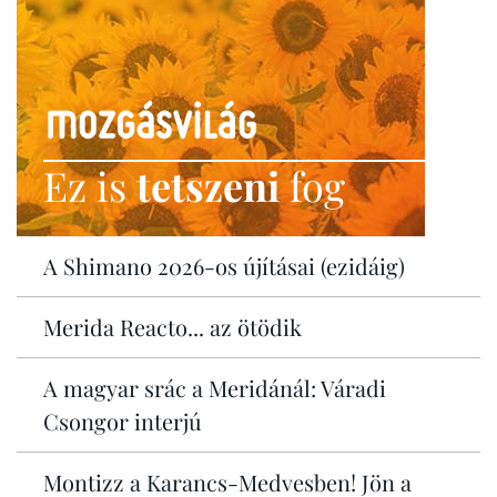
Ez is
tetszeni
fog
A Shimano 2026-os újításai (ezidáig)
Merida Reacto... az ötödik
A magyar srác a Meridánál: Váradi
Csongor interjú
Montizz a Karancs-Medvesben! Jön a