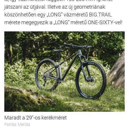
játszani az útjával. Illetve az új geometriának
köszönhetően egy „LONG” vázméretű BIG.TRAIL
mérete megegyezik a „LONG” méretű ONE-SIXTY-vel!
Maradt a 29"-os kerékméret
Forrás: Merida