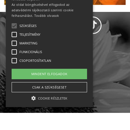
Az oldal böngészésével elfogadod az
adatvédelmi tájékoztató szerinti cookie
felhasználást.
Tovább olvasok
SZÜKSÉGES
TELJESÍTMÉNY
MARKETING
Adatvédelem
FUNKCIONÁLIS
CSOPORTOSÍTATLAN
Állásajánlatok
MINDENT ELFOGADOK
Impresszum-kapcsolat
CSAK A SZÜKSÉGESET
Jogi nyilatkozat
COOKIE RÉSZLETEK
Rólunk
English
Szükséges
Teljesítmény
Marketing
Funkcionális
Csoportosítatlan