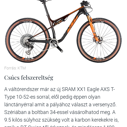
Forrás: KTM
Csúcs felszereltség
A váltórendszer már az új SRAM XX1 Eagle AXS T-
Type 10-52-es sorral, elől pedig éppen olyan
lánctányérral amit a pályához választ a versenyző.
Szériában a boltban 34-essel vásárolhatod meg. A
9.5 kilós súlyhoz szükség volt a karbon kerekekre is,