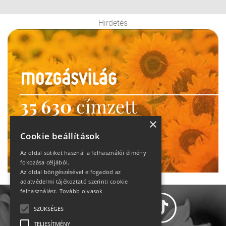
Hirdetés
35 630
címzett
heti motiváció
×
Cookie beállítások
Ne maradj le!
Az oldal sütiket használ a felhasználói élmény
fokozása céljából.
Az oldal böngészésével elfogadod az
adatvédelmi tájékoztató szerinti cookie
felhasználást.
Tovább olvasok
SZÜKSÉGES
TELJESÍTMÉNY