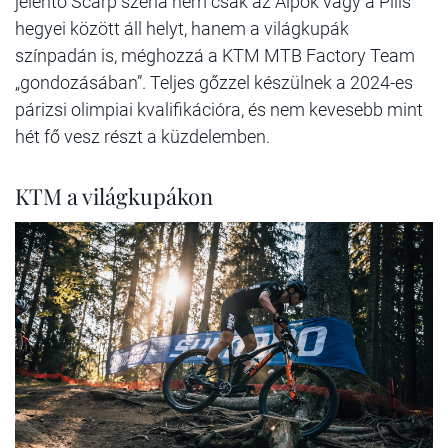
jelentő Scarp széria nem csak az Alpok vagy a Pilis
hegyei között áll helyt, hanem a világkupák
színpadán is, méghozzá a KTM MTB Factory Team
„gondozásában”. Teljes gőzzel készülnek a 2024-es
párizsi olimpiai kvalifikációra, és nem kevesebb mint
hét fő vesz részt a küzdelemben.
KTM a világkupákon