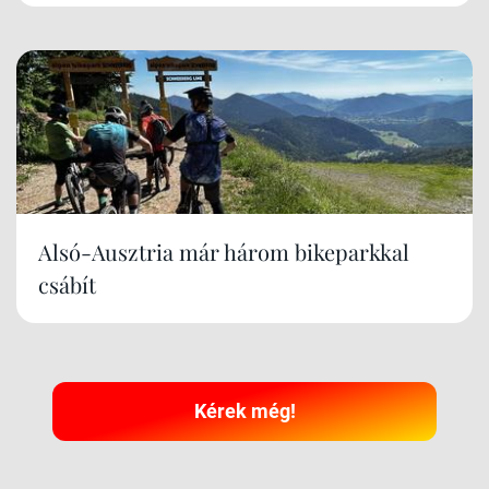
Alsó-Ausztria már három bikeparkkal
csábít
Kérek még!