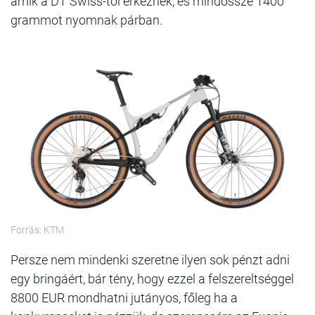
amik a DT Swiss-től érkeznek, és mindössze 1400
grammot nyomnak párban.
Forrás: KTM
Persze nem mindenki szeretne ilyen sok pénzt adni
egy bringáért, bár tény, hogy ezzel a felszereltséggel
8800 EUR mondhatni jutányos, főleg ha a