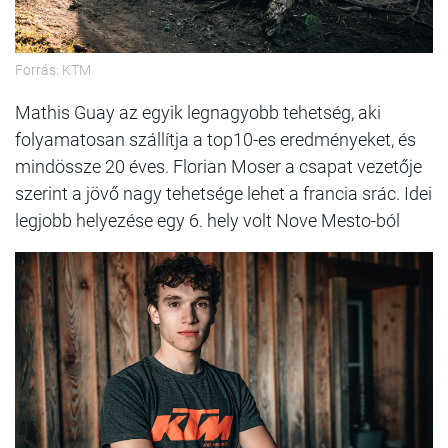
Forrás: KTM
Mathis Guay az egyik legnagyobb tehetség, aki
folyamatosan szállítja a top10-es eredményeket, és
mindössze 20 éves. Florian Moser a csapat vezetője
szerint a jövő nagy tehetsége lehet a francia srác. Idei
legjobb helyezése egy 6. hely volt Nove Mesto-ból