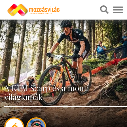
A KTM Scarp és a monti
világkupák