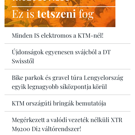
Ez is
tetszeni
fog
Minden IS elektromos a KTM-nél!
Újdonságok egyenesen svájcból a DT
Swisstől
Bike parkok és gravel túra Lengyelország
egyik legnagyobb síközpontja körül
KTM országúti bringák bemutatója
Megérkezett a valódi vezeték nélküli XTR
M9200 Di2 váltórendszer!