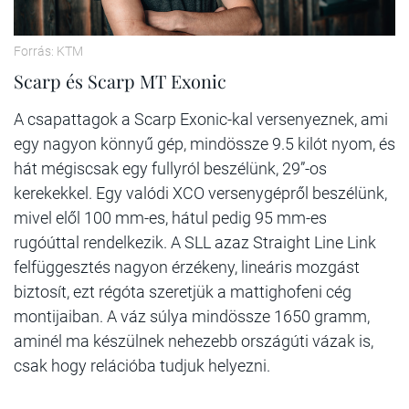
Forrás: KTM
Scarp és Scarp MT Exonic
A csapattagok a Scarp Exonic-kal versenyeznek, ami
egy nagyon könnyű gép, mindössze 9.5 kilót nyom, és
hát mégiscsak egy fullyról beszélünk, 29”-os
kerekekkel. Egy valódi XCO versenygépről beszélünk,
mivel elől 100 mm-es, hátul pedig 95 mm-es
rugóúttal rendelkezik. A SLL azaz Straight Line Link
felfüggesztés nagyon érzékeny, lineáris mozgást
biztosít, ezt régóta szeretjük a mattighofeni cég
montijaiban. A váz súlya mindössze 1650 gramm,
aminél ma készülnek nehezebb országúti vázak is,
csak hogy relációba tudjuk helyezni.