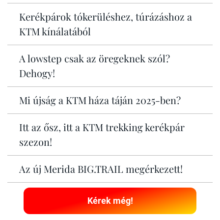
Kerékpárok tókerüléshez, túrázáshoz a
KTM kínálatából
A lowstep csak az öregeknek szól?
Dehogy!
Mi újság a KTM háza táján 2025-ben?
Itt az ősz, itt a KTM trekking kerékpár
szezon!
Az új Merida BIG.TRAIL megérkezett!
Kérek még!