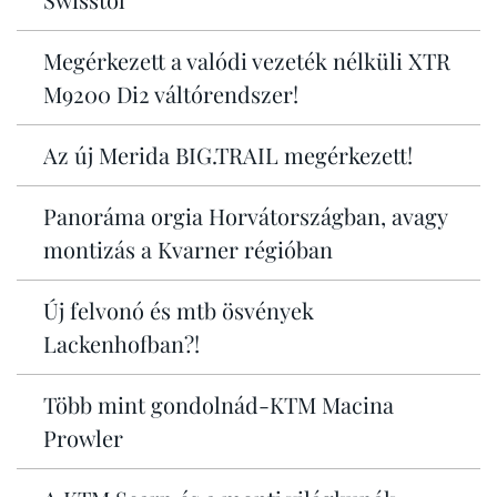
Megérkezett a valódi vezeték nélküli XTR
M9200 Di2 váltórendszer!
Az új Merida BIG.TRAIL megérkezett!
Panoráma orgia Horvátországban, avagy
montizás a Kvarner régióban
Új felvonó és mtb ösvények
Lackenhofban?!
Több mint gondolnád-KTM Macina
Prowler