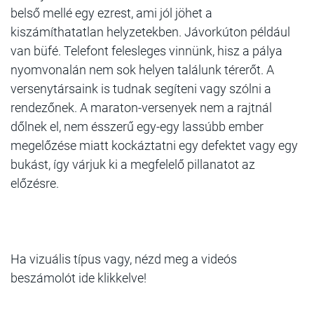
belső mellé egy ezrest, ami jól jöhet a
kiszámíthatatlan helyzetekben. Jávorkúton például
van büfé. Telefont felesleges vinnünk, hisz a pálya
nyomvonalán nem sok helyen találunk térerőt. A
versenytársaink is tudnak segíteni vagy szólni a
rendezőnek. A maraton-versenyek nem a rajtnál
dőlnek el, nem ésszerű egy-egy lassúbb ember
megelőzése miatt kockáztatni egy defektet vagy egy
bukást, így várjuk ki a megfelelő pillanatot az
előzésre.
Ha vizuális típus vagy, nézd meg a videós
beszámolót ide klikkelve!