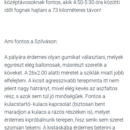
középtávosoknak fontos, akik 4:50-5:30 óra közötti
időt fognak hajtani a 73 kilométeres távon!
Ami fontos a Szilváson:
A pályára érdemes olyan gumikat választani, melyek
egyrészt elég ballonosak, másrészt szeretik a
köveket. A 26x2.00 alatti méretet a sziklák miatt jobb
elfelejteni. A kicsit agresszívabb terepminta itt nem
jelent nagy hátrányt, mivel elég kevés az aszfaltos
rész, s azok sem túl jó minőségűek. Fontos a
kulacstartó- kulacs kapcsolat (biztosan bent
maradjon a kulacs a rázós részeken is), melyet
érdemes kipróbálnunk terepen, hisz senki sem szeret
szomjan tekerni. A kistáskába érdemes betenni a