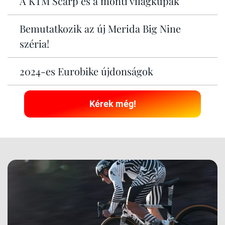
A KTM Scarp és a monti világkupák
Bemutatkozik az új Merida Big Nine
széria!
2024-es Eurobike újdonságok
Kérek még!