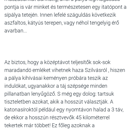
pontja is vár minket és természetesen egy itatópont a
sípálya tetején. Innen lefelé száguldás következik
aszfaltos, kátyús terepen, vagy néhol tengelyig érő
avarban...
Az biztos, hogy a középtávot teljesítők sok-sok
maradandó emléket vihetnek haza Szilvásról , hiszen
a pálya kihívásai keményen próbára teszik az
indulókat, ugyanakkor a táj szépsége minden
pillanatban lenyűgöző. S még egy dolog: tartsuk
tiszteletben azokat, akik a hosszút választják. A
katonasíroktól például egy nyomtávon halad a 3 táv,
de ekkor a hosszún résztvevők 45 kilométerrel
tekertek már többet! Ez főleg azoknak a