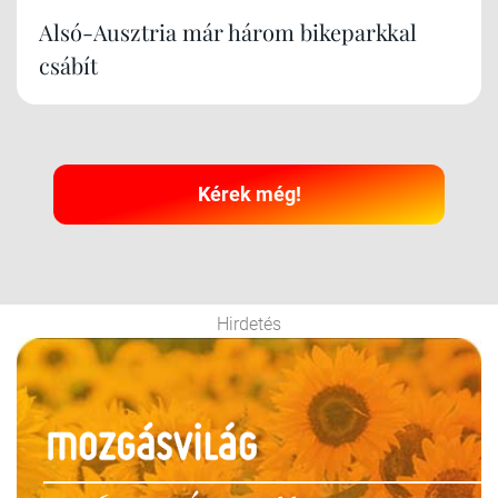
Alsó-Ausztria már három bikeparkkal
csábít
Kérek még!
Hirdetés