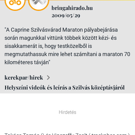
bringahirado.hu
2009/05/29
"A Caprine Szilvásvárad Maraton pályabejárása
során magunkkal vittünk többek között kézi- és
sisakkamerát is, hogy testközelből is
megmutathassuk mire lehet számítani a maraton 70
kilométeres távján"
kerekpar/hirek
Helyszíni videók és leírás a Szilvás középtávjáról
Hirdetés