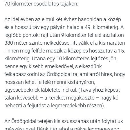
70 kilométer csodálatos tájakon:
Az idei évben az elmúl két évhez hasonlóan a közép
és a hosszú táv egy pályán halad a 49. kilométerig. A
legfőbb pontok: rajt után 9 kilométer felfelé aszfalton
380 méter szintemelkedéssel, itt válik el a kismaraton
, innen még felfelé mászik a közép és hosszútáv a 15.
kilométerig. Utána egy 10 kilométeres lejtőzés jön,
benne egy kisebb emelkedővel, s elkezdünk
felkapaszkodni az Ördögoldal ra, ami arról híres, hogy
hosszan lehet felfelé menni kistányéron,
ügyesebbeknek lábletétel nélkül. (Tavalyhoz képest
talán kevesebb – a kereket megakasztó – nagy kő
nehezíti a feljutást a legmeredekebb részen).
Az Ördögoldal tetején kis szusszanás után folytatjuk
mászásunkat Bánkútig, ahol a pálya legmagasabb