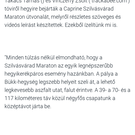
Takács Tamás () és Vinczeffy Zsolt ( trackabee.com )
töviről hegyire bejárták a Caprine Szilvásvárad
Maraton útvonalát, melyről részletes szöveges és
videós leírást készítettek. Ezekből ízelítünk mi is.
"Minden túlzás nélkül elmondható, hogy a
Szilvásvárad Maraton az egyik legnépszerűbb
hegyikerékpáros esemény hazánkban. A pálya a
Bükk-hegység legszebb helyeit szeli át, a lehető
legkevesebb aszfalt utat, falut érintve. A 39- a 70- és a
117 kilométeres táv közül négyfős csapatunk a
középtávot járta be.