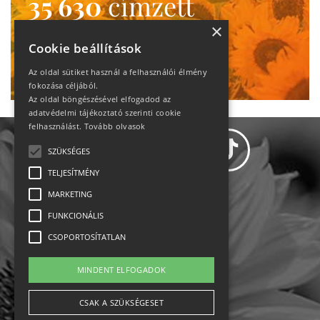
35 630
címzett
heti motiváció
×
Cookie beállítások
Ne maradj le!
Az oldal sütiket használ a felhasználói élmény
fokozása céljából.
Az oldal böngészésével elfogadod az
adatvédelmi tájékoztató szerinti cookie
felhasználást.
Tovább olvasok
SZÜKSÉGES
TELJESÍTMÉNY
MARKETING
Adatvédelem
FUNKCIONÁLIS
CSOPORTOSÍTATLAN
Állásajánlatok
MINDENT ELFOGADOK
Impresszum-kapcsolat
CSAK A SZÜKSÉGESET
Jogi nyilatkozat