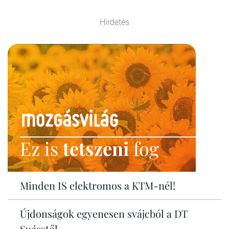
Hirdetés
Ez is
tetszeni
fog
Minden IS elektromos a KTM-nél!
Újdonságok egyenesen svájcból a DT
Swisstől